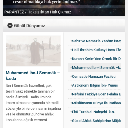
PARANTEZ / Haksızlıktan Hak Çıkmaz
T
Gönül Dünyamız
Sabır ve Namazla Yardım İsteyin
Halil İbrahim Kutluay Hoca Efendi:
Kuran-ı Kerim’den Örnek Bir Dua
Muhammed İbn-i Semmâk –k.sda
Muhammed İbn-i Semmâk –
Cemaatle Namazın Fazileti
k.sda
Astronomi Bilgini İbn- Yunus
İbn-i Semmâk hazretleri, çok
tesirli vaaz etmekle tanınan bir
Nefsini Tezkiye Eden Felaha Erer
hadis âlimiydi. Hadis ilminde
imam olmasının yanında hikmetli
Müslümanın Dünya ile İmtihanı
sözleriyle binlerce insanın irşadına
Ebû Turab el-Nahşebi -k.s.-
vesile olmuştur Zühd ve ahlâk
konularına ağırlık vermesi
Güzel Ahlak Sahiplerine Müjdeler
sebebiyle bazı tasavvuf tabakat