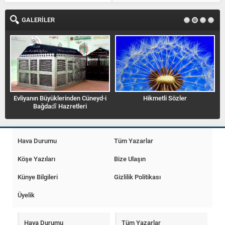
kitaplarında İbn-i Semmâk
rahmetullahi aleyhin görüşleri
GALERİLER
önemle...
si
Evliyanın Büyüklerinden Cüneyd-i
Hikmetli Sözler
Bağdadî Hazretleri
Hava Durumu
Tüm Yazarlar
Köşe Yazıları
Bize Ulaşın
Künye Bilgileri
Gizlilik Politikası
Üyelik
Hava Durumu
Tüm Yazarlar