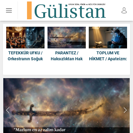
/
TEFEKKÜR UFKU /
PARANTEZ /
TOPLUM VE
Orkestranın Soğuk
Haksızlıktan Hak
HİKMET / Apateizm:
i
ve Despotik Yüzü
Çıkmaz
Şeytanın Sessiz
Tuzağı