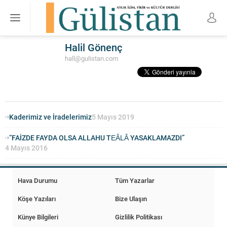
Halil Gönenç
hall@gulistan.com
Kaderimiz ve İradelerimiz
5 Mayıs 2019
“FAİZDE FAYDA OLSA ALLAHU TEÂLÂ YASAKLAMAZDI”
4 Mayıs 2016
Hava Durumu
Tüm Yazarlar
Köşe Yazıları
Bize Ulaşın
Künye Bilgileri
Gizlilik Politikası