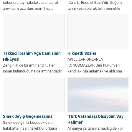
şekerlere taylı çikolatalara hasret
Hâris b. Esed el-Basrî’dir. Doğum
,sevincim üzüntüm acım hep...
tarihi kesin olarak bilinmemekle
birlikte,...
Takkeci İbrahim Ağa Camisinin
Hikmetli Sözler
Hikâyesi
AKILLILAR ONLARLA
Zenginlik de bir imtihandır… Her
KONUŞMAZLAR Dinî hükümleri
insan bulunduğu halde imtihandadır.
kendi aklıyla anlamak ve aklı ona
Yoksul, yoksulluk halinde imtihanda;
rehber etmek isteyen,
varlıklı da...
peygamberliğe...
Sinek Deyip Geçemezsiniz!
‘Türk Vatandaşı Olsaydım Vay
Halime!’
Sinek dediğimiz küçücük canlı,
hakikatte insanı tefekkür ufkuna
Almanya’ya tahsil amaçlı giden bir