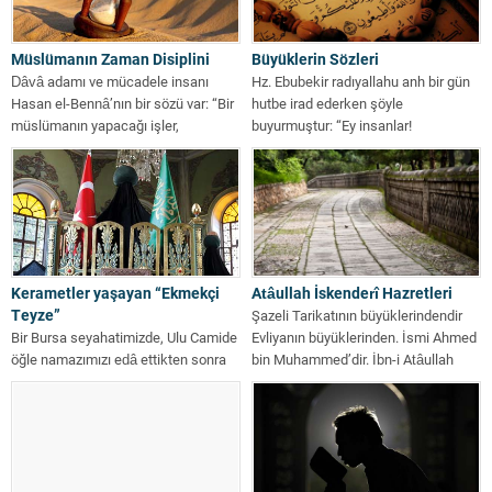
Müslümanın Zaman Disiplini
Büyüklerin Sözleri
Dâvâ adamı ve mücadele insanı
Hz. Ebubekir radıyallahu anh bir gün
Hasan el-Bennâ’nın bir sözü var: “Bir
hutbe irad ederken şöyle
müslümanın yapacağı işler,
buyurmuştur: “Ey insanlar!
vaktinden...
Büyüklenmekden sakının....
Kerametler yaşayan “Ekmekçi
Atâullah İskenderî Hazretleri
Teyze”
Şazeli Tarikatının büyüklerindendir
Bir Bursa seyahatimizde, Ulu Camide
Evliyanın büyüklerinden. İsmi Ahmed
öğle namazımızı edâ ettikten sonra
bin Muhammed’dir. İbn-i Atâullah
çıktık. Eşim, arabayı otoparktan
İskenderi, Tacüddin-i İskenderi...
alırken,...