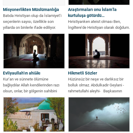
Misyonerlikten Müslümanlığa
Araştırmaları onu İslam’la
kurtuluşa götürdü…
Batıda Hıristiyan olup da İslamiyet’i
seçenlerin sayısı, özellikle son
Hıristiyanken ateist olması Ben,
yıllarda on binlerle ifade ediliyor.
İngiltere’de Hıristiyan olarak doğdum.
Onların...
Vaftiz edildim ve bugün elimizde
bulunan İncil’de...
Evliyaullah’ın ahlâkı
Hikmetli Sözler
Kur’an ve sünnete ölümüne
Hüzünsüz bir neşe ve darlıksız bir
bağlıydılar Allah kendilerinden razı
bolluk olmaz. Abdulkadir Geylani -
olsun, onlar, bir gölgenin sahibini
rahmetullahi aleyhi- Başkasının
takip ettiği...
kötü...