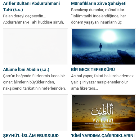
Arifler Sultanı Abdurrahmani
Münafıkların Zirve Şahsiyeti
Tahî (k.s.)
Bocalayıp duranlar; münafıklar…
Falan dereyi geçseydin…
“İslâm tarihi incelendiğinde, her
Abdurrahman-ı Tahi kuddise sirruh,
dönem yaşayan insanların üç
miladi 1831 yılında Şirvan
sınıftan birine dâhil oldukları...
kasabasında doğdu. Miladi 1886...
Allâme İbni Abidin (r.a.)
BİR GECE TEFEKKÜRÜ
Şam’ın bağrında filizlenmiş koca bir
Arı bal yapar, fakat balı izah edemez.
çınar; âlimlerin büyüklerinden,
Şair, şiiri yazar nasiplenenler olur
nakşibendi tarikatının neferlerinden,
ama fikre ters...
Allah dostu, veli zat…...
ŞEYHÜ’L-İSLÂM EBUSSUUD
‘KİMİ YARDIMA ÇAĞIRDIKLARINI