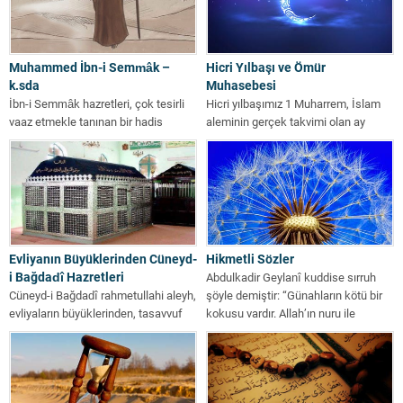
Muhammed İbn-i Semmâk –
Hicri Yılbaşı ve Ömür
k.sda
Muhasebesi
İbn-i Semmâk hazretleri, çok tesirli
Hicri yılbaşımız 1 Muharrem, İslam
vaaz etmekle tanınan bir hadis
aleminin gerçek takvimi olan ay
âlimiydi. Hadis ilminde imam
takviminin başlangıcıdır.
olmasının...
Müslümanlar Ramazan, hac,...
Evliyanın Büyüklerinden Cüneyd-
Hikmetli Sözler
i Bağdadî Hazretleri
Abdulkadir Geylanî kuddise sırruh
Cüneyd-i Bağdadî rahmetullahi aleyh,
şöyle demiştir: “Günahların kötü bir
evliyaların büyüklerinden, tasavvuf
kokusu vardır. Allah’ın nuru ile
terimlerini, usul ve esaslarını tesbit
bakanlar...
ederek tasavvufun ortaya...