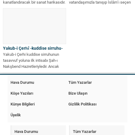
kanatlandıracak bir sanat harikasıdır.
vatandaşımızla tanışıp İslâm’ı seçen
Haklarında ciltler dolusu...
Abdullah Halis, Türkiye’de başına
gelen bir...
Yakub-i Çerhî -kuddise sirruhu-
Yakub-i Çerhi kuddise sirruhunun
tasavvuf yoluna ilk intisabı Şah-ı
Nakşbend Hazretleriyledir. Ancak
seyr u sülûkünü...
Hava Durumu
Tüm Yazarlar
Köşe Yazıları
Bize Ulaşın
Künye Bilgileri
Gizlilik Politikası
Üyelik
Hava Durumu
Tüm Yazarlar