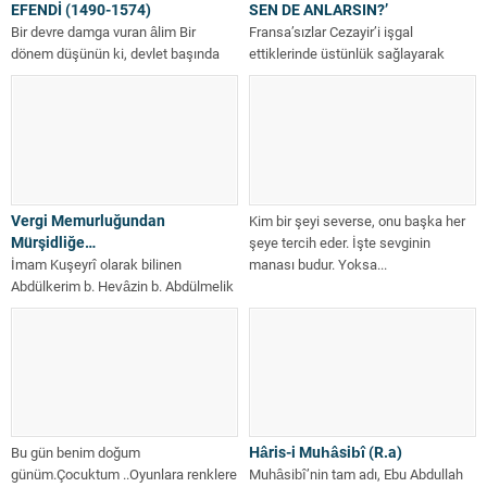
EFENDİ (1490-1574)
SEN DE ANLARSIN?’
Bir devre damga vuran âlim Bir
Fransa’sızlar Cezayir’i işgal
dönem düşünün ki, devlet başında
ettiklerinde üstünlük sağlayarak
düşmanları tarafından bile
mücahidlerden bir gurubu esir alırlar.
Muhteşem...
İnfaz etmek için hepsini...
Vergi Memurluğundan
Kim bir şeyi severse, onu başka her
Mürşidliğe…
şeye tercih eder. İşte sevginin
İmam Kuşeyrî olarak bilinen
manası budur. Yoksa...
Abdülkerim b. Hevâzin b. Abdülmelik
en-Nişâbûrî el-Kuşeyrî kuddise
sirruhu, Miladi 986’da...
Hâris-i Muhâsibî (R.a)
Bu gün benim doğum
günüm.Çocuktum ..Oyunlara renklere
Muhâsibî’nin tam adı, Ebu Abdullah