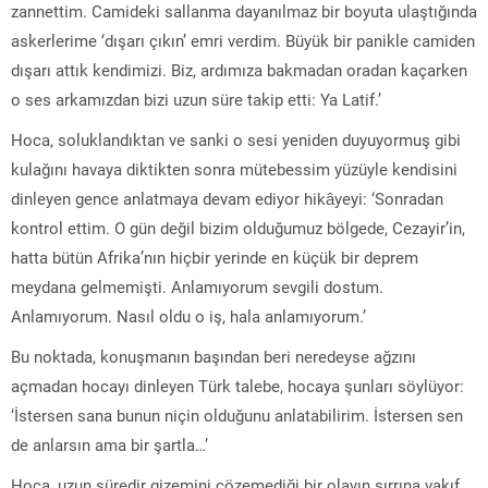
zannettim. Camideki sallanma dayanılmaz bir boyuta ulaştığında
askerlerime ‘dışarı çıkın’ emri verdim. Büyük bir panikle camiden
dışarı attık kendimizi. Biz, ardımıza bakmadan oradan kaçarken
o ses arkamızdan bizi uzun süre takip etti: Ya Latif.’
Hoca, soluklandıktan ve sanki o sesi yeniden duyuyormuş gibi
kulağını havaya diktikten sonra mütebessim yüzüyle kendisini
dinleyen gence anlatmaya devam ediyor hikâyeyi: ‘Sonradan
kontrol ettim. O gün değil bizim olduğumuz bölgede, Cezayir’in,
hatta bütün Afrika’nın hiçbir yerinde en küçük bir deprem
meydana gelmemişti. Anlamıyorum sevgili dostum.
Anlamıyorum. Nasıl oldu o iş, hala anlamıyorum.’
Bu noktada, konuşmanın başından beri neredeyse ağzını
açmadan hocayı dinleyen Türk talebe, hocaya şunları söylüyor:
‘İstersen sana bunun niçin olduğunu anlatabilirim. İstersen sen
de anlarsın ama bir şartla…’
Hoca, uzun süredir gizemini çözemediği bir olayın sırrına vakıf