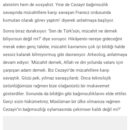
ateistim hem de sosyalist. Yine de Cezayir bağımsızlık
savaşında mücahitlere karşı savaşan Fransız ordusunda
komutan olarak görev yaptım’ diyerek anlatmaya başlıyor.
Sonra biraz duraksıyor. ‘Sen de Türk’sün, mücahit ne demek
biliyorsun değil mi?’ diye soruyor. Hikâyenin nereye gideceğini
merak eden genç talebe, mücahit kavramını çok iyi bildiği halde
sessiz kalarak bilmiyormuş gibi davranıyor. Arkeolog, anlatmaya
devam ediyor. ‘Mücahit demek, Allah ve din yolunda vatanı için
çarpışan adam demek. Biz Cezayir’de mücahitlere karşı
savaştık. Gözü pek, yılmaz savaşçılardı. Onca teknolojik
üstünlüğümüze rağmen bize olağanüstü bir mukavemet
gösterdiler. Sonunda da bildiğin gibi bağımsızlıklarını elde ettiler.
Gerçi sizin hükümetiniz, Müslüman bir ülke olmanıza rağmen
Cezayir’in bağımsızlığı oylamasında çekimser kaldı değil mi?’