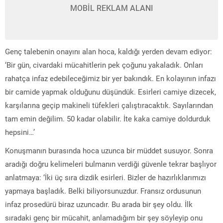
MOBİL REKLAM ALANI
Genç talebenin onayını alan hoca, kaldığı yerden devam ediyor:
‘Bir gün, civardaki mücahitlerin pek çoğunu yakaladık. Onları
rahatça infaz edebileceğimiz bir yer bakındık. En kolayının infazı
bir camide yapmak olduğunu düşündük. Esirleri camiye dizecek,
karşılarına geçip makineli tüfekleri çalıştıracaktık. Sayılarından
tam emin değilim. 50 kadar olabilir. İte kaka camiye doldurduk
hepsini…’
Konuşmanın burasında hoca uzunca bir müddet susuyor. Sonra
aradığı doğru kelimeleri bulmanın verdiği güvenle tekrar başlıyor
anlatmaya: ‘İki üç sıra dizdik esirleri. Bizler de hazırlıklarımızı
yapmaya başladık. Belki biliyorsunuzdur. Fransız ordusunun
infaz prosedürü biraz uzuncadır. Bu arada bir şey oldu. İlk
sıradaki genç bir mücahit, anlamadığım bir şey söyleyip onu