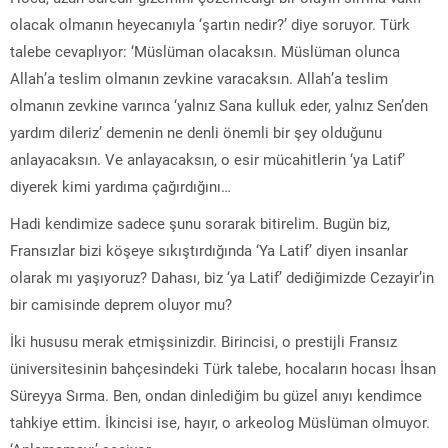
olacak olmanın heyecanıyla ‘şartın nedir?’ diye soruyor. Türk
talebe cevaplıyor: ‘Müslüman olacaksın. Müslüman olunca
Allah’a teslim olmanın zevkine varacaksın. Allah’a teslim
olmanın zevkine varınca ‘yalnız Sana kulluk eder, yalnız Sen’den
yardım dileriz’ demenin ne denli önemli bir şey olduğunu
anlayacaksın. Ve anlayacaksın, o esir mücahitlerin ‘ya Latif’
diyerek kimi yardıma çağırdığını…
Hadi kendimize sadece şunu sorarak bitirelim. Bugün biz,
Fransızlar bizi köşeye sıkıştırdığında ‘Ya Latif’ diyen insanlar
olarak mı yaşıyoruz? Dahası, biz ‘ya Latif’ dediğimizde Cezayir’in
bir camisinde deprem oluyor mu?
İki hususu merak etmişsinizdir. Birincisi, o prestijli Fransız
üniversitesinin bahçesindeki Türk talebe, hocaların hocası İhsan
Süreyya Sırma. Ben, ondan dinlediğim bu güzel anıyı kendimce
tahkiye ettim. İkincisi ise, hayır, o arkeolog Müslüman olmuyor.