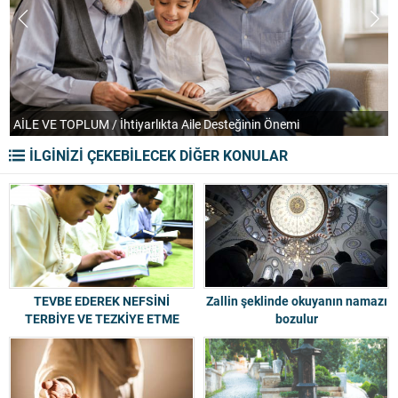
AİLE VE TOPLUM / İhtiyarlıkta Aile Desteğinin Önemi
T
İLGİNİZİ ÇEKEBİLECEK DİĞER KONULAR
TEVBE EDEREK NEFSİNİ
Zallin şeklinde okuyanın namazı
TERBİYE VE TEZKİYE ETME
bozulur
VAZİFESİNİ ÖTELEYEN ADAMIN
MİSALİ