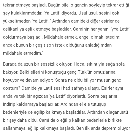
tekrar etmeye başladı. Bugün bile, o gencin söyleyip tekrar ettiği
şey kulaklarımdadır. ‘Ya Latif’ diyordu. Usul usul, sesini çok
yükseltmeden ‘Ya Latif…’ Ardından camideki diğer esirler de
delikanlıya eşlik etmeye başladılar. Caminin her yanını ‘yYa Latif’
doldurmaya başladı. Müdahale etmek, engel olmak istedim;
ancak bunun bir çeşit son istek olduğunu anladığımdan
müdahale etmedim.’
Burada da uzun bir sessizlik oluyor. Hoca, sıkıntıyla sağa sola
bakıyor. Belki ellerini konuştuğu genç Türk’ün omuzlarına
koyuyor ve devam ediyor: ‘Sonra ne oldu biliyor musun genç
dostum? Camide ya Latif sesi had safhaya ulaştı. Esirler aynı
anda ve tek bir ağızdan ‘ya Latif’ diyorlardı. Sonra başlarını
indirip kaldırmaya başladılar. Ardından el ele tutuşup
bedenleriyle de eğilip kalkmaya başladılar. Ardından olağanüstü
bir şey daha oldu. Cami de o eğilip kalkan bedenlerle birlikte
sallanmaya, eğilip kalkmaya başladı. Ben ilk anda deprem oluyor