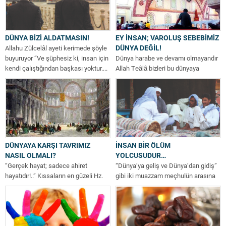
DÜNYA BİZİ ALDATMASIN!
EY İNSAN; VAROLUŞ SEBEBİMİZ
DÜNYA DEĞİL!
Allahu Zülcelâl ayeti kerimede şöyle
buyuruyor “Ve şüphesiz ki, insan için
Dünya harabe ve devamı olmayandır
kendi çalıştığından başkası yoktur....
Allah Teâlâ bizleri bu dünyaya
imtihan için göndermiş, ahiretin
tarlası...
DÜNYAYA KARŞI TAVRIMIZ
İNSAN BİR ÖLÜM
NASIL OLMALI?
YOLCUSUDUR…
“Gerçek hayat; sadece ahiret
“Dünya’ya geliş ve Dünya’dan gidiş”
hayatıdır!..” Kıssaların en güzeli Hz.
gibi iki muazzam meçhulün arasına
Yûsuf’un kıssasını hepimiz biliriz.
sıkışan idrak, Dünya’ya aid gerçek...
Rabbimizin, “Ahsen’ul...