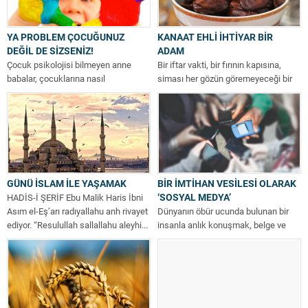
YA PROBLEM ÇOCUĞUNUZ
KANAAT EHLİ İHTİYAR BİR
DEĞİL DE SİZSENİZ!
ADAM
Çocuk psikolojisi bilmeyen anne
Bir iftar vakti, bir fırının kapısına,
babalar, çocuklarına nasıl
siması her gözün göremeyeceği bir
yaklaşacaklarını, nasıl diyalog
asalet taşıyan, güngörmüş bir...
kuracaklarını bilmiyorlar. Çocuklar
aileden çok...
GÜNÜ İSLAM İLE YAŞAMAK
BİR İMTİHAN VESİLESİ OLARAK
‘SOSYAL MEDYA’
HADİS-İ ŞERİF Ebu Malik Haris İbni
Asım el-Eş’arı radıyallahu anh rivayet
Dünyanın öbür ucunda bulunan bir
ediyor. “Resulullah sallallahu aleyhi...
insanla anlık konuşmak, belge ve
bilgi paylaşmak basit bir hale...