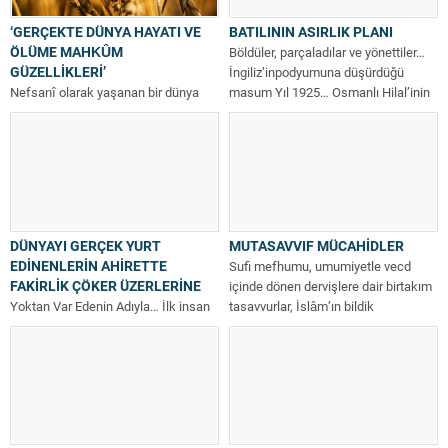
‘GERÇEKTE DÜNYA HAYATI VE
BATILININ ASIRLIK PLANI
ÖLÜME MAHKÛM
Böldüler, parçaladılar ve yönettiler…
GÜZELLİKLERİ’
İngiliz’inpodyumuna düşürdüğü
Nefsanî olarak yaşanan bir dünya
masum Yıl 1925… Osmanlı Hilal’inin
hayatı, helake götüren hile ve
batışının ardından henüz iki...
desiselerle doludur. Hz. Mevlana
kuddise...
DÜNYAYI GERÇEK YURT
MUTASAVVIF MÜCAHİDLER
EDİNENLERİN AHİRETTE
Sufi mefhumu, umumiyetle vecd
FAKİRLİK ÇÖKER ÜZERLERİNE
içinde dönen dervişlere dair birtakım
Yoktan Var Edenin Adıyla… İlk insan
tasavvurlar, İslâm’ın bildik
ve ilk peygamber Hz. Âdem’in
geleneklerine benzemeyen sıradışı...
oğulları Kabil ve Habil...