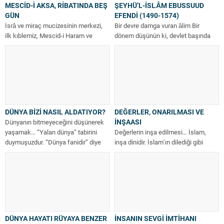
MESCİD-İ AKSA, RİBATINDA BEŞ
ŞEYHÜ’L-İSLÂM EBUSSUUD
GÜN
EFENDİ (1490-1574)
İsrâ ve miraç mucizesinin merkezi,
Bir devre damga vuran âlim Bir
ilk kıblemiz, Mescid-i Haram ve
dönem düşünün ki, devlet başında
Mescid-i Nebi gibi bir harim…...
düşmanları tarafından bile
Muhteşem...
DÜNYA BİZİ NASIL ALDATIYOR?
DEĞERLER, ONARILMASI VE
İNŞAASI
Dünyanın bitmeyeceğini düşünerek
yaşamak… “Yalan dünya” tabirini
Değerlerin inşa edilmesi… İslam,
duymuşuzdur. “Dünya fanidir” diye
inşa dinidir. İslam’ın dilediği gibi
hep söyleriz. Ama acaba...
davranmak, yıpranana yönelik bir
onarma, bozulana...
DÜNYA HAYATI RÜYAYA BENZER
İNSANIN SEVGİ İMTİHANI