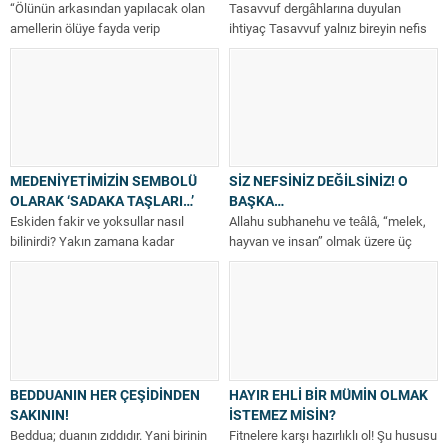
“Ölünün arkasından yapılacak olan
Tasavvuf dergâhlarına duyulan
amellerin ölüye fayda verip
ihtiyaç Tasavvuf yalnız bireyin nefis
vermediği” sorusu zihinleri
terbiyesi ile ilgili olsaydı, kişilerin
kurcalayan ve tartışılan bir...
kitaplardan öğrenip...
MEDENİYETİMİZİN SEMBOLÜ
SİZ NEFSİNİZ DEĞİLSİNİZ! O
OLARAK ‘SADAKA TAŞLARI…’
BAŞKA…
Eskiden fakir ve yoksullar nasıl
Allahu subhanehu ve teâlâ, “melek,
bilinirdi? Yakın zamana kadar
hayvan ve insan” olmak üzere üç
köylerde mahallenin fakir fukarasını,
canlı türü yaratmıştır. Melekler,...
o beldenin...
BEDDUANIN HER ÇEŞİDİNDEN
HAYIR EHLİ BİR MÜMİN OLMAK
SAKININ!
İSTEMEZ MİSİN?
Beddua; duanın zıddıdır. Yani birinin
Fitnelere karşı hazırlıklı ol! Şu hususu