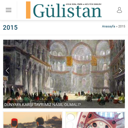
2015
Anasayfa
»
2015
DÜNYAYA KARŞI TAVRIMIZ NASIL OLMALI?