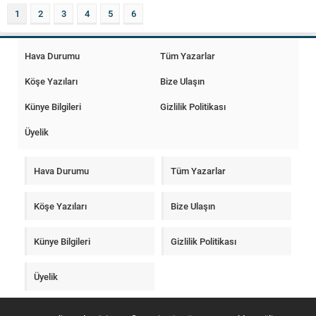
Rasulullah sallallahu aleyhi
İslami anlayışları sebebiyle kardeşçe
1
2
3
4
5
6
veselleme geldi. İman...
yaşayan halkların birbirine...
Hava Durumu
Tüm Yazarlar
Köşe Yazıları
Bize Ulaşın
Künye Bilgileri
Gizlilik Politikası
Üyelik
Hava Durumu
Tüm Yazarlar
Köşe Yazıları
Bize Ulaşın
Künye Bilgileri
Gizlilik Politikası
Üyelik