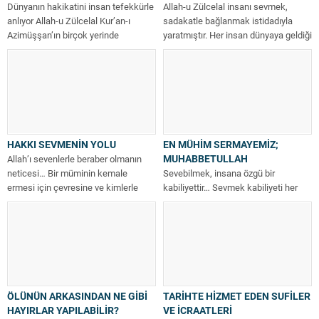
Dünyanın hakikatini insan tefekkürle
Allah-u Zülcelal insanı sevmek,
anlıyor Allah-u Zülcelal Kur’an-ı
sadakatle bağlanmak istidadıyla
Azimüşşan’ın birçok yerinde
yaratmıştır. Her insan dünyaya geldiği
tefekkürü ve tefekkür ehlini...
günden itibaren çeşitli...
HAKKI SEVMENİN YOLU
EN MÜHİM SERMAYEMİZ;
MUHABBETULLAH
Allah’ı sevenlerle beraber olmanın
neticesi… Bir müminin kemale
Sevebilmek, insana özgü bir
ermesi için çevresine ve kimlerle
kabiliyettir… Sevmek kabiliyeti her
dostluk yaptığına...
insanın özünde vardır. Bu kabiliyeti
doğru bir...
ÖLÜNÜN ARKASINDAN NE GİBİ
TARİHTE HİZMET EDEN SUFİLER
HAYIRLAR YAPILABİLİR?
VE İCRAATLERİ