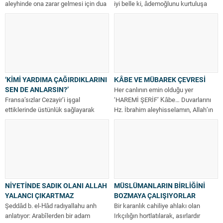
aleyhinde ona zarar gelmesi için dua
iyi belle ki, âdemoğlunu kurtuluşa
etmek, kötü duruma düşmesini...
götürecek en güzel şey,...
‘KİMİ YARDIMA ÇAĞIRDIKLARINI
KÂBE VE MÜBAREK ÇEVRESİ
SEN DE ANLARSIN?’
Her canlının emin olduğu yer
Fransa’sızlar Cezayir’i işgal
‘HAREMİ ŞERİF’ Kâbe… Duvarlarını
ettiklerinde üstünlük sağlayarak
Hz. İbrahim aleyhisselamın, Allah’ın
mücahidlerden bir gurubu esir alırlar.
emri üzerine...
İnfaz etmek için hepsini...
NİYETİNDE SADIK OLANI ALLAH
MÜSLÜMANLARIN BİRLİĞİNİ
YALANCI ÇIKARTMAZ
BOZMAYA ÇALIŞIYORLAR
Şeddâd b. el-Hâd radıyallahu anh
Bir karanlık cahiliye ahlakı olan
anlatıyor: Arabîlerden bir adam
Irkçılığın hortlatılarak, asırlardır