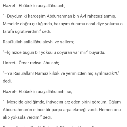
Hazret-i Ebûbekir radıyallâhu anh;
“–Duydum ki kardeşim Abdurrahman bin Avf rahatsızlanmış.
Mescide doğru çıktığımda, bakayım durumu nasıl diye yolumu o
tarafa uğratıverdim.” dedi.
Rasûlullah sallallâhu aleyhi ve sellem;
“–İçinizde bugün bir yoksulu doyuran var mı?” buyurdu.
Hazret-i Ömer radıyallâhu anh;
“–Yâ Rasûlâllah! Namaz kıldık ve yerimizden hiç ayrılmadık?!.”
dedi.
Hazret-i Ebûbekir radıyallâhu anh ise;
“–Mescide girdiğimde, ihtiyacını arz eden birini gördüm. Oğlum
Abdurrahman’ın elinde bir parça arpa ekmeği vardı. Hemen onu
alıp yoksula verdim.” dedi.