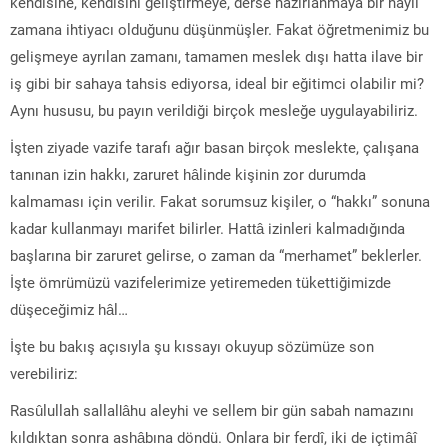
kendisine, kendisini geliştirmeye, derse hazırlanmaya bir hayli
zamana ihtiyacı olduğunu düşünmüşler. Fakat öğretmenimiz bu
gelişmeye ayrılan zamanı, tamamen meslek dışı hatta ilave bir
iş gibi bir sahaya tahsis ediyorsa, ideal bir eğitimci olabilir mi?
Aynı hususu, bu payın verildiği birçok mesleğe uygulayabiliriz.
İşten ziyade vazife tarafı ağır basan birçok meslekte, çalışana
tanınan izin hakkı, zaruret hâlinde kişinin zor durumda
kalmaması için verilir. Fakat sorumsuz kişiler, o “hakkı” sonuna
kadar kullanmayı marifet bilirler. Hattâ izinleri kalmadığında
başlarına bir zaruret gelirse, o zaman da “merhamet” beklerler.
İşte ömrümüzü vazifelerimize yetiremeden tükettiğimizde
düşeceğimiz hâl…
İşte bu bakış açısıyla şu kıssayı okuyup sözümüze son
verebiliriz:
Rasûlullah sallallâhu aleyhi ve sellem bir gün sabah namazını
kıldıktan sonra ashâbına döndü. Onlara bir ferdî, iki de içtimâî