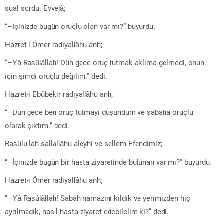
sual sordu. Evvelâ;
“–İçinizde bugün oruçlu olan var mı?” buyurdu.
Hazret-i Ömer radıyallâhu anh;
“–Yâ Rasûlâllah! Dün gece oruç tutmak aklıma gelmedi, onun
için şimdi oruçlu değilim.” dedi.
Hazret-i Ebûbekir radıyallâhu anh;
“–Dün gece ben oruç tutmayı düşündüm ve sabaha oruçlu
olarak çıktım.” dedi.
Rasûlullah sallallâhu aleyhi ve sellem Efendimiz;
“–İçinizde bugün bir hasta ziyaretinde bulunan var mı?” buyurdu.
Hazret-i Ömer radıyallâhu anh;
“–Yâ Rasûlâllah! Sabah namazını kıldık ve yerimizden hiç
ayrılmadık, nasıl hasta ziyaret edebilelim ki?” dedi.