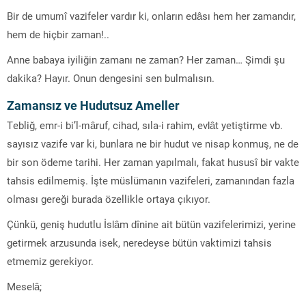
Bir de umumî vazifeler vardır ki, onların edâsı hem her zamandır,
hem de hiçbir zaman!..
Anne babaya iyiliğin zamanı ne zaman? Her zaman… Şimdi şu
dakika? Hayır. Onun dengesini sen bulmalısın.
Zamansız ve Hudutsuz Ameller
Tebliğ, emr-i bi’l-mâruf, cihad, sıla-i rahim, evlât yetiştirme vb.
sayısız vazife var ki, bunlara ne bir hudut ve nisap konmuş, ne de
bir son ödeme tarihi. Her zaman yapılmalı, fakat hususî bir vakte
tahsis edilmemiş. İşte müslümanın vazifeleri, zamanından fazla
olması gereği burada özellikle ortaya çıkıyor.
Çünkü, geniş hudutlu İslâm dînine ait bütün vazifelerimizi, yerine
getirmek arzusunda isek, neredeyse bütün vaktimizi tahsis
etmemiz gerekiyor.
Meselâ;