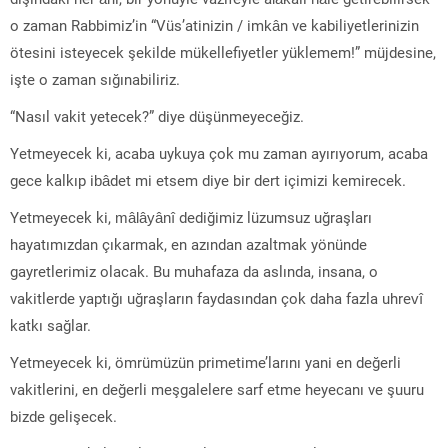
o zaman Rabbimiz’in “Vüs’atinizin / imkân ve kabiliyetlerinizin
ötesini isteyecek şekilde mükellefiyetler yüklemem!” müjdesine,
işte o zaman sığınabiliriz.
“Nasıl vakit yetecek?” diye düşünmeyeceğiz.
Yetmeyecek ki, acaba uykuya çok mu zaman ayırıyorum, acaba
gece kalkıp ibâdet mi etsem diye bir dert içimizi kemirecek.
Yetmeyecek ki, mâlâyânî dediğimiz lüzumsuz uğraşları
hayatımızdan çıkarmak, en azından azaltmak yönünde
gayretlerimiz olacak. Bu muhafaza da aslında, insana, o
vakitlerde yaptığı uğraşların faydasından çok daha fazla uhrevî
katkı sağlar.
Yetmeyecek ki, ömrümüzün primetime’larını yani en değerli
vakitlerini, en değerli meşgalelere sarf etme heyecanı ve şuuru
bizde gelişecek.