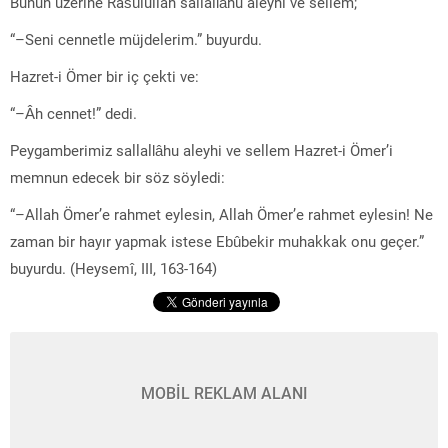
Bunun üzerine Rasûlullah sallallâhu aleyhi ve sellem;
“–Seni cennetle müjdelerim.” buyurdu.
Hazret-i Ömer bir iç çekti ve:
“–Âh cennet!” dedi.
Peygamberimiz sallallâhu aleyhi ve sellem Hazret-i Ömer’i
memnun edecek bir söz söyledi:
“–Allah Ömer’e rahmet eylesin, Allah Ömer’e rahmet eylesin! Ne
zaman bir hayır yapmak istese Ebûbekir muhakkak onu geçer.”
buyurdu. (Heysemî, III, 163-164)
MOBİL REKLAM ALANI