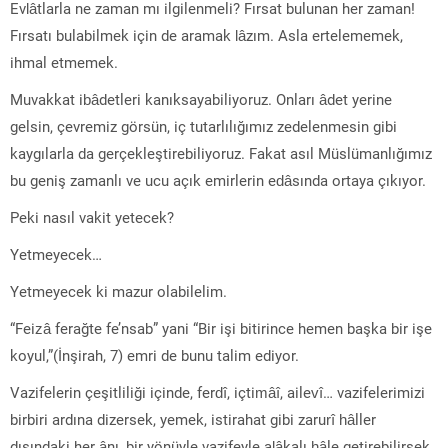
Evlâtlarla ne zaman mı ilgilenmeli? Fırsat bulunan her zaman!
Fırsatı bulabilmek için de aramak lâzım. Asla ertelememek,
ihmal etmemek.
Muvakkat ibâdetleri kanıksayabiliyoruz. Onları âdet yerine
gelsin, çevremiz görsün, iç tutarlılığımız zedelenmesin gibi
kaygılarla da gerçekleştirebiliyoruz. Fakat asıl Müslümanlığımız
bu geniş zamanlı ve ucu açık emirlerin edâsında ortaya çıkıyor.
Peki nasıl vakit yetecek?
Yetmeyecek…
Yetmeyecek ki mazur olabilelim.
“Feizâ ferağte fe’nsab” yani “Bir işi bitirince hemen başka bir işe
koyul,”(İnşirah, 7) emri de bunu talim ediyor.
Vazifelerin çeşitliliği içinde, ferdî, içtimâî, ailevî… vazifelerimizi
birbiri ardına dizersek, yemek, istirahat gibi zarurî hâller
dışındaki her ânı, bir yönüyle vazifeyle alâkalı hâle getirebilirsek