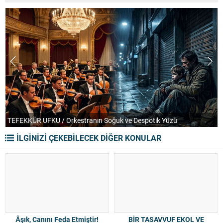
PARANTEZ / Haksızlıktan Hak Çıkmaz
T
İLGİNİZİ ÇEKEBİLECEK DİĞER KONULAR
Âşık, Canını Feda Etmiştir!
BİR TASAVVUF EKOL VE