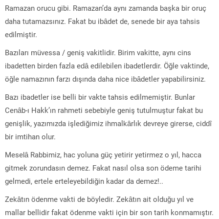
Ramazan orucu gibi. Ramazan’da aynı zamanda başka bir oruç
daha tutamazsınız. Fakat bu ibâdet de, senede bir aya tahsis
edilmiştir.
Bazıları müvessa / geniş vakitlidir. Birim vakitte, aynı cins
ibadetten birden fazla edâ edilebilen ibadetlerdir. Öğle vaktinde,
öğle namazının farzı dışında daha nice ibâdetler yapabilirsiniz.
Bazı ibadetler ise belli bir vakte tahsis edilmemiştir. Bunlar
Cenâb-ı Hakk’ın rahmeti sebebiyle geniş tutulmuştur fakat bu
genişlik, yazımızda işlediğimiz ihmalkârlık devreye girerse, ciddî
bir imtihan olur.
Meselâ Rabbimiz, hac yoluna güç yetirir yetirmez o yıl, hacca
gitmek zorundasın demez. Fakat nasıl olsa son ödeme tarihi
gelmedi, ertele erteleyebildiğin kadar da demez!..
Zekâtın ödenme vakti de böyledir. Zekâtın ait olduğu yıl ve
mallar bellidir fakat ödenme vakti için bir son tarih konmamıştır.