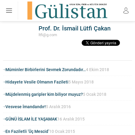
Prof. Dr. İsmail Lütfi Çakan
ltfi@g.com
Müminler Birbirlerini Sevmek Zorundadır…
4 Ekim 2018
Hidayete Vesile Olmanın Fazileti
5 Mayıs 2018
Müjdelenmiş garipler kim biliyor muyuz?
5 Ocak 2018
Vesvese İmandandır!
5 Aralık 2016
GÜNÜ İSLAM İLE YAŞAMAK
16 Aralık 2015
En Faziletli ‘Üç Mescid’
10 Ocak 2015