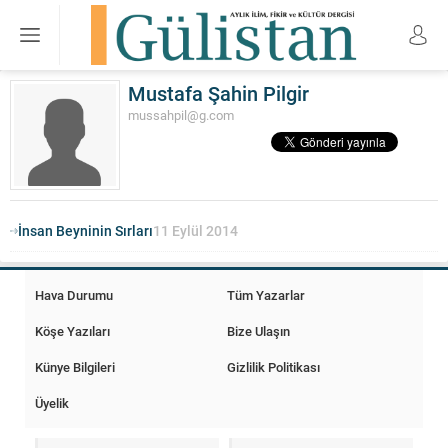
Mustafa Şahin Pilgir
mussahpil@g.com
İnsan Beyninin Sırları
11 Eylül 2014
Hava Durumu
Tüm Yazarlar
Köşe Yazıları
Bize Ulaşın
Künye Bilgileri
Gizlilik Politikası
Üyelik