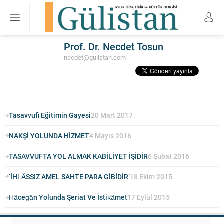
Prof. Dr. Necdet Tosun
necdet@gulistan.com
Tasavvufi Eğitimin Gayesi
20 Mart 2017
NAKŞİ YOLUNDA HİZMET
4 Mayıs 2016
TASAVVUFTA YOL ALMAK KABİLİYET İŞİDİR
6 Şubat 2016
‘İHLÂSSIZ AMEL SAHTE PARA GİBİDİR’
18 Ekim 2015
Hâcegân Yolunda Şeriat Ve İstikâmet
17 Eylül 2015