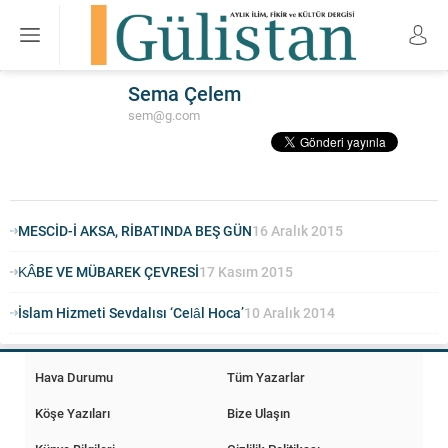
Sema Çelem
sem@g.com
MESCİD-İ AKSA, RİBATINDA BEŞ GÜN
16 Aralık 2015
KÂBE VE MÜBAREK ÇEVRESİ
17 Kasım 2015
İslam Hizmeti Sevdalısı ‘Celâl Hoca’
10 Aralık 2014
Hava Durumu
Tüm Yazarlar
Köşe Yazıları
Bize Ulaşın