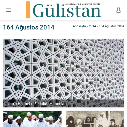
164 Ağustos 2014
Anasayfa
»
2014
»
164 Ağustos 2014
İslam’a Hizmetin Fedakâr Hanımları
M