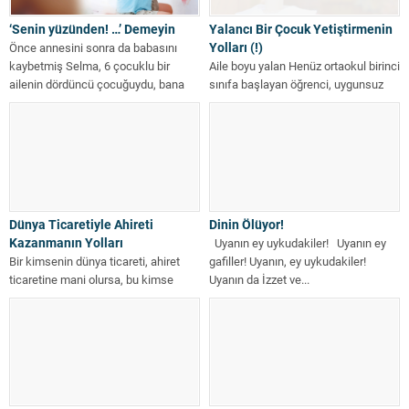
‘Senin yüzünden! …’ Demeyin
Yalancı Bir Çocuk Yetiştirmenin
Yolları (!)
Önce annesini sonra da babasını
kaybetmiş Selma, 6 çocuklu bir
Aile boyu yalan Henüz ortaokul birinci
ailenin dördüncü çocuğuydu, bana
sınıfa başlayan öğrenci, uygunsuz
geldiğinde...
söz ve davranışlarıyla arkadaşlarını,
hatta...
Dünya Ticaretiyle Ahireti
Dinin Ölüyor!
Kazanmanın Yolları
Uyanın ey uykudakiler! Uyanın ey
Bir kimsenin dünya ticareti, ahiret
gafiller! Uyanın, ey uykudakiler!
ticaretine mani olursa, bu kimse
Uyanın da İzzet ve...
bedbahttır, zavallıdır. Topraktan
çömlek almak...