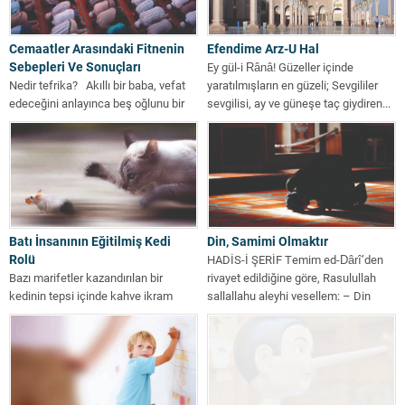
Cemaatler Arasındaki Fitnenin
Efendime Arz-U Hal
Sebepleri Ve Sonuçları
Ey gül-i Rânâ! Güzeller içinde
Nedir tefrika? Akıllı bir baba, vefat
yaratılmışların en güzeli; Sevgililer
edeceğini anlayınca beş oğlunu bir
sevgilisi, ay ve güneşe taç giydiren...
araya toplamış ve...
Batı İnsanının Eğitilmiş Kedi
Din, Samimi Olmaktır
Rolü
HADİS-İ ŞERİF Temim ed-Dârî’den
Bazı marifetler kazandırılan bir
rivayet edildiğine göre, Rasulullah
kedinin tepsi içinde kahve ikram
sallallahu aleyhi vesellem: – Din
ettiği söyleniyormuş. Bunu işiten
samimi olmaktır,...
hikmet sahibi,...