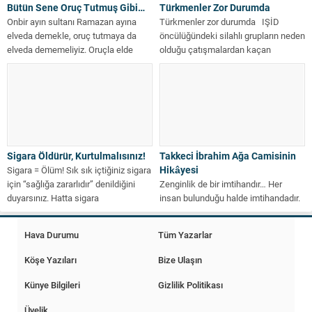
Bütün Sene Oruç Tutmuş Gibi…
Türkmenler Zor Durumda
Onbir ayın sultanı Ramazan ayına
Türkmenler zor durumda IŞİD
elveda demekle, oruç tutmaya da
öncülüğündeki silahlı grupların neden
elveda dememeliyiz. Oruçla elde
olduğu çatışmalardan kaçan
ettiğimiz...
Türkmen aileler, sığındıkları...
Sigara Öldürür, Kurtulmalısınız!
Takkeci İbrahim Ağa Camisinin
Hikâyesi
Sigara = Ölüm! Sık sık içtiğiniz sigara
için “sağlığa zararlıdır” denildiğini
Zenginlik de bir imtihandır… Her
duyarsınız. Hatta sigara
insan bulunduğu halde imtihandadır.
paketlerinin...
Yoksul, yoksulluk halinde imtihanda;
varlıklı da...
Hava Durumu
Tüm Yazarlar
Köşe Yazıları
Bize Ulaşın
Künye Bilgileri
Gizlilik Politikası
Üyelik