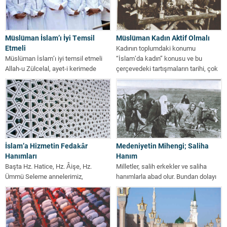
Müslüman İslam’ı İyi Temsil
Müslüman Kadın Aktif Olmalı
Etmeli
Kadının toplumdaki konumu
Müslüman İslam’ı iyi temsil etmeli
“İslam’da kadın” konusu ve bu
Allah-u Zülcelal, ayet-i kerimede
çerçevedeki tartışmaların tarihi, çok
şöyle buyurmuştur: “Allah, sizlere
eskilere dayanmaz. Hemen...
bilmediklerinizi bildirmek,...
İslam’a Hizmetin Fedakâr
Medeniyetin Mihengi; Saliha
Hanımları
Hanım
Başta Hz. Hatice, Hz. Âişe, Hz.
Milletler, salih erkekler ve saliha
Ümmü Seleme annelerimiz,
hanımlarla abad olur. Bundan dolayı
Efendimizin kızları olmak üzere,
dinin, vatanın ve milletin selameti,...
bütün hanım...