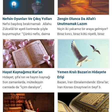
Nefsin Oyunları Ve Çıkış Yolları
Zengin Olunca Da Allah’ı
Unutmamak Lazım
Nefsi başıboş bırakmamalı Allahu
Zülcelâl bir ayeti kerimede şöyle
Niçin iki yakamız bir araya gelmiyor?
buyurmuştur: “Çünkü nefis, daima
Biraz kırıcı, biraz kötü niyetli, biraz
kötülüğü...
itici gibi gelebilir...
Hayat Kaynağımız Kur’an
Yemen Kralı Bazan’ın Hidayete
Erişi
Hidayet, şifa’nın ve hayrın kaynağı
Son zamanlarda, mütedeyyin
Bazan, İran Ebnalarındandır. Ebna’lar;
camiada da “İçim daralıyor”,
İran Kisrası Enuşrivan’ın Seyf b.
“Bunalımdayım”, “Sıkıntıdan
Ziyezen komutasında Habeşlilerle
patlamak...
savaşmak için Yemen’e...