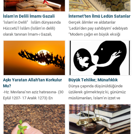
İslam’ın Delili İmamı Gazali
İnternet’ten İlmü Ledün Satanlar
‘İslam’ın Delili” İslâm dünyasında
Gerçek âlimler ve aldatanlar
Hüccetü’l İslâm (İslâm’ın delili)
‘Ledün’den pay sahibiyim’ edebiyatı
olarak tanınan İmam-ı Gazali,
“Modern çağın en büyük eksiği
Selçuklu döneminde...
nedir?”...
Aşkı Yaratan Allah’tan Korkulur
Büyük Tehlike; Münafıklık
Mu?
Dünya çapında düşünüldüğünde
-Hz. Mevlana’nın aziz hatırasına- (30
üzülerek görmekteyiz ki, günümüz
Eylül 1207- 17 Aralık 1273) En
müslümanları, İslam’ın izzet ve
coşkun aşkla bağlı olduğumuz...
şerefini temsil edemez durumdalar....