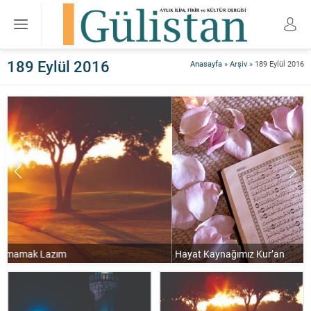
189 Eylül 2016
Anasayfa
»
Arşiv
»
189 Eylül 2016
Hayat Kaynağımız Kur’an
Y