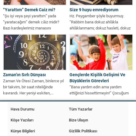
“Yarattım” Demek Caiz mi?
Size 9 huyu emrediyorum
“Şu işi veya şeyi yarattım” yada
Hz. Peygamber şöyle buyurmuş:
“yaratacağım” demek câiz midir?
“Rabbim bana dokuz ahlâkla
Bazı kardeşlerimiz manasını
ahlâklanmamı; dokuz hasleti, dokuz
bilmeden “şu...
huyu ahlâk...
Zaman’ın Sırlı Dünyası
Gençlerde Kişilik Gelişimi Ve
Büyüklerin Görevleri
Zaman Ve Ötesi Zaman, binlerce yıl
bir takvim, bir saat niteliğinde
“Bana yardım edin ama yardım
kavrandı. Her yeniyi eskiten,...
ettiğinizi hissettirmeyin!” Çocuğum
deliriyor mu? Ergen, kendine has bir
kişilik...
Hava Durumu
Tüm Yazarlar
Köşe Yazıları
Bize Ulaşın
Künye Bilgileri
Gizlilik Politikası