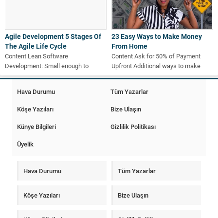
Agile Development 5 Stages Of
23 Easy Ways to Make Money
The Agile Life Cycle
From Home
Content Lean Software
Content Ask for 50% of Payment
Development: Small enough to
Upfront Additional ways to make
care,big enough to deliver… Phase 5:
money at home How...
Release Project...
Hava Durumu
Tüm Yazarlar
Köşe Yazıları
Bize Ulaşın
Künye Bilgileri
Gizlilik Politikası
Üyelik
Hava Durumu
Tüm Yazarlar
Köşe Yazıları
Bize Ulaşın