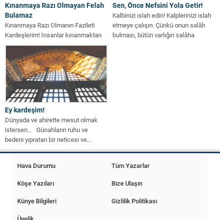
Kınanmaya Razı Olmayan Felah
Sen, Önce Nefsini Yola Getir!
Bulamaz
Kalbinizi ıslah edin! Kalplerinizi ıslah
Kınanmaya Razı Olmanın Fazileti
etmeye çalışın. Çünkü onun salâh
Kardeşlerim! İnsanlar kınanmaktan
bulması, bütün varlığın salâha
hoşlanmıyor, eleştirilmekten
ermesi...
kaçınıyor ve nefret ediyorlarsa da
siz,...
Ey kardeşim!
Dünyada ve ahirette mesut olmak
istersen… Günahların ruhu ve
bedeni yıpratan bir neticesi ve...
Hava Durumu
Tüm Yazarlar
Köşe Yazıları
Bize Ulaşın
Künye Bilgileri
Gizlilik Politikası
Üyelik