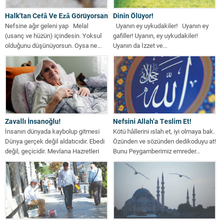
Halk’tan Cefâ Ve Ezâ Görüyorsan
Dinin Ölüyor!
Nefsine ağır geleni yap Melal
Uyanın ey uykudakiler! Uyanın ey
(usanç ve hüzün) içindesin. Yoksul
gafiller! Uyanın, ey uykudakiler!
olduğunu düşünüyorsun. Oysa ne...
Uyanın da İzzet ve...
Zavallı İnsanoğlu!
Nefsini Allah’a Teslim Et!
İnsanın dünyada kaybolup gitmesi
Kötü hâllerini ıslah et, iyi olmaya bak.
Dünya gerçek değil aldatıcıdır. Ebedi
Özünden ve sözünden dedikoduyu at!
değil, geçicidir. Mevlana Hazretleri
Bunu Peygamberimiz emreder...
bunu şöyle...