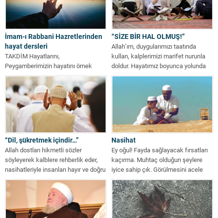
İmam-ı Rabbani Hazretlerinden
“SİZE BİR HAL OLMUŞ!”
hayat dersleri
Allah’ım, duygularımızı taatında
TAKDİM Hayatlarını,
kullan, kalplerimizi marifet nurunla
Peygamberimizin hayatını örnek
doldur. Hayatımız boyunca yolunda
alarak yaşayan ve bereketlendiren ve
kalmak için bizlere başarı...
bunun neticesinde ümmetin
seçkinleri arasında...
“Dil, şükretmek içindir…”
Nasihat
Allah dostları hikmetli sözler
Ey oğul! Fayda sağlayacak fırsatları
söyleyerek kalblere rehberlik eder,
kaçırma. Muhtaç olduğun şeylere
nasihatleriyle insanları hayır ve doğru
iyice sahip çık. Görülmesini acele
olana yönlendirirler....
ettiğin...