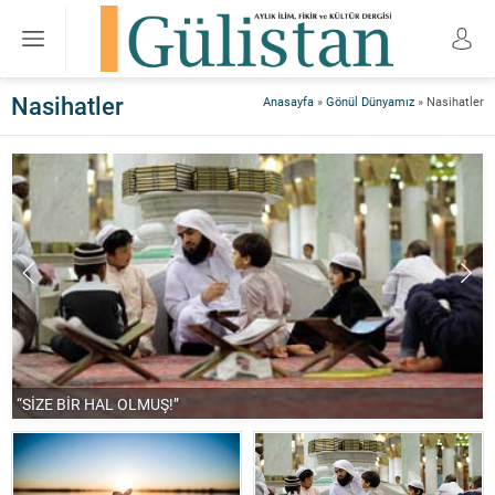
Nasihatler
Anasayfa
»
Gönül Dünyamız
»
Nasihatler
“SİZE BİR HAL OLMUŞ!”
“