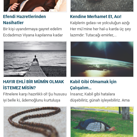
Efendi Hazretlerinden
Kendine Merhamet Et, Acı!
Nasihatler
Kalplerin gıdası ve yolculuğun azığı
Bir kişi uyandırmaya gayret edelim
Her mü’mine her hal-u karda üç şey
Ecdadımızı Viyana kapılarına kadar
lazımdır: Tutacağı emirler,...
ulaştıran, Kuran-ı Kerim bizim
elimizdedir. Ancak...
HAYIR EHLİ BİR MÜMİN OLMAK
Kabil Gibi Olmamak İçin
İSTEMEZ MİSİN?
Çalışalım…
Fitnelere karşı hazırlıklı ol! Şu hususu
İnsanız; Kabil gibi hatalara
iyi belle ki, âdemoğlunu kurtuluşa
düşebiliriz, günah işleyebiliriz. Ama
götürecek en güzel şey,...
ne olursa olsun, babamız Hazreti
Adem aleyhisselamı...