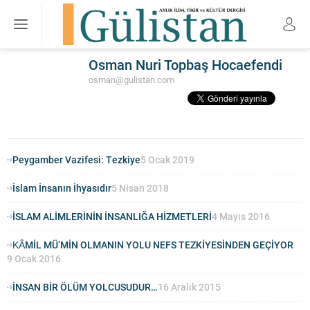
Osman Nuri Topbaş Hocaefendi
osman@gulistan.com
Peygamber Vazifesi: Tezkiye
5 Ocak 2019
İslam İnsanın İhyasıdır
5 Nisan 2018
İSLAM ALİMLERİNİN İNSANLIĞA HİZMETLERİ
4 Mayıs 2016
KÂMİL MÜ’MİN OLMANIN YOLU NEFS TEZKİYESİNDEN GEÇİYOR
9 Ocak 2016
İNSAN BİR ÖLÜM YOLCUSUDUR…
16 Aralık 2015