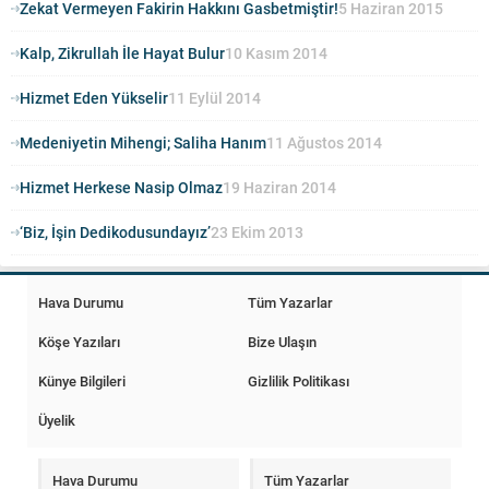
Zekat Vermeyen Fakirin Hakkını Gasbetmiştir!
5 Haziran 2015
Kalp, Zikrullah İle Hayat Bulur
10 Kasım 2014
Hizmet Eden Yükselir
11 Eylül 2014
Medeniyetin Mihengi; Saliha Hanım
11 Ağustos 2014
Hizmet Herkese Nasip Olmaz
19 Haziran 2014
‘Biz, İşin Dedikodusundayız’
23 Ekim 2013
Hava Durumu
Tüm Yazarlar
Köşe Yazıları
Bize Ulaşın
Künye Bilgileri
Gizlilik Politikası
Üyelik
Hava Durumu
Tüm Yazarlar