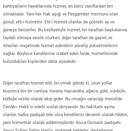
bahtiyarların hayatlarında hizmet, en bariz vasıflardan biri
olmaktadır. Yani her Hak aşığı ve Peygamber mecnunu olan
gönül, ehl-i hizmettir. Ehl-i hizmet olanlar da gökteki ay ve
güneşe benzerler. Bu keyfiyetiyle hizmet, bir taraftan başkalarına
faydalı olmaya vesile olurken, diğer taraftan da gayret ve
ihlasları nispetinde hizmet edenlerin yücelip yükselmelerini
sağlar. Böylece kendilerine isabet eden faide, hizmetlerinde
bulundukları kişilerden daha ziyadedir.
Diğer taraftan hizmet ehli, bir ırmak gibidir ki, uzun yollar
boyunca bin bir canlıya; insana, hayvanâta, ağaca, güle, sünbüle,
bülbüle vesile olarak akıp gider. Bu ırmağın varacağı menzilde
Cenâb-ı Hakk’ın edebî vuslat deryasıdır. Bu hakikate aşina
olanlar, halka padişah bile olsa kendilerini devamlı olarak hâdim,
yani hizmetkâr olarak addetmişlerdir. Koca Osmanlı padişahı
Yavuz Sultan Selim Han’ın, mübarek beldeler, devletlerine