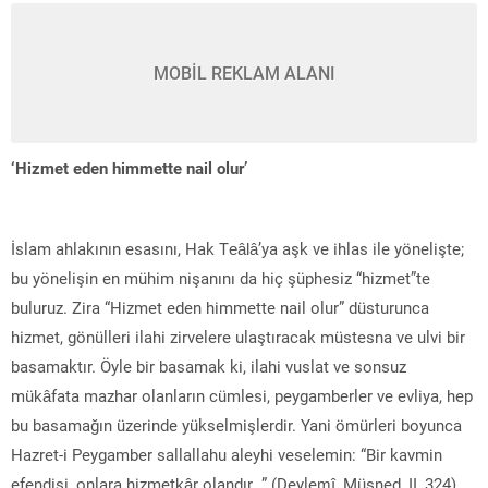
MOBİL REKLAM ALANI
‘Hizmet eden himmette nail olur’
İslam ahlakının esasını, Hak Teâlâ’ya aşk ve ihlas ile yönelişte;
bu yönelişin en mühim nişanını da hiç şüphesiz “hizmet”te
buluruz. Zira “Hizmet eden himmette nail olur” düsturunca
hizmet, gönülleri ilahi zirvelere ulaştıracak müstesna ve ulvi bir
basamaktır. Öyle bir basamak ki, ilahi vuslat ve sonsuz
mükâfata mazhar olanların cümlesi, peygamberler ve evliya, hep
bu basamağın üzerinde yükselmişlerdir. Yani ömürleri boyunca
Hazret-i Peygamber sallallahu aleyhi veselemin: “Bir kavmin
efendisi, onlara hizmetkâr olandır…” (Deylemî, Müsned, II, 324)