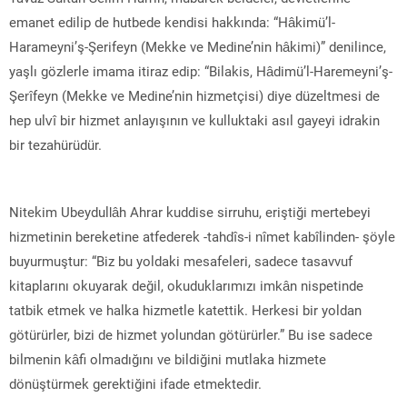
emanet edilip de hutbede kendisi hakkında: “Hâkimü’l-
Harameyni’ş-Şerifeyn (Mekke ve Medine’nin hâkimi)” denilince,
yaşlı gözlerle imama itiraz edip: “Bilakis, Hâdimü’l-Haremeyni’ş-
Şerîfeyn (Mekke ve Medine’nin hizmetçisi) diye düzeltmesi de
hep ulvî bir hizmet anlayışının ve kulluktaki asıl gayeyi idrakin
bir tezahürüdür.
Nitekim Ubeydullâh Ahrar kuddise sirruhu, eriştiği mertebeyi
hizmetinin bereketine atfederek -tahdîs-i nîmet kabîlinden- şöyle
buyurmuştur: “Biz bu yoldaki mesafeleri, sadece tasavvuf
kitaplarını okuyarak değil, okuduklarımızı imkân nispetinde
tatbik etmek ve halka hizmetle katettik. Herkesi bir yoldan
götürürler, bizi de hizmet yolundan götürürler.” Bu ise sadece
bilmenin kâfi olmadığını ve bildiğini mutlaka hizmete
dönüştürmek gerektiğini ifade etmektedir.