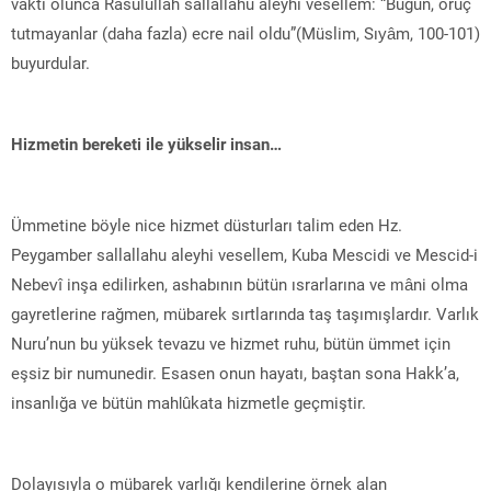
vakti olunca Rasulullah sallallahu aleyhi vesellem: “Bugün, oruç
tutmayanlar (daha fazla) ecre nail oldu”(Müslim, Sıyâm, 100-101)
buyurdular.
Hizmetin bereketi ile yükselir insan…
Ümmetine böyle nice hizmet düsturları talim eden Hz.
Peygamber sallallahu aleyhi vesellem, Kuba Mescidi ve Mescid-i
Nebevî inşa edilirken, ashabının bütün ısrarlarına ve mâni olma
gayretlerine rağmen, mübarek sırtlarında taş taşımışlardır. Varlık
Nuru’nun bu yüksek tevazu ve hizmet ruhu, bütün ümmet için
eşsiz bir numunedir. Esasen onun hayatı, baştan sona Hakk’a,
insanlığa ve bütün mahlûkata hizmetle geçmiştir.
Dolayısıyla o mübarek varlığı kendilerine örnek alan