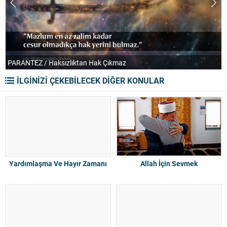
PARANTEZ / Haksızlıktan Hak Çıkmaz
T
İLGİNİZİ ÇEKEBİLECEK DİĞER KONULAR
Yardımlaşma Ve Hayır Zamanı
Allah İçin Sevmek