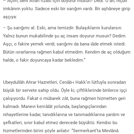
– Açım, beni Allah rızası için doyurur musun? Dedi. O an, hiçbir
imkânım yoktu. Sadece eski bir sarığım vardı. Bir aşhâneye girip
aşçıya:
– Şu sarığımı al. Eski, ama temizdir. Bulaşıklarını kurularsın.
Yalnız bunun mukabilinde şu aç insanı doyurur musun? Dedim.
Aşçı, o fakire yemek verdi; sarığımı da bana iâde etmek istedi.
Bütün ısrarlarına rağmen kabul etmedim. Kendim de aç olduğum
halde, o fakir doyuncaya kadar bekledim.”
Ubeydullâh Ahrar Hazretleri, Cenâb-ı Hakk’ın lütfuyla sonradan
büyük bir servete sahip oldu. Öyle ki, çiftliklerinde binlerce işçi
çalışıyordu. Fakat o mübarek zât, buna rağmen hizmetten geri
kalmadı. Manevi kemâlât yolunda, başlangıçlarından
nihayetlerine kadar, tanıdıklarına ve tanımadıklarına yardım ve
şefkatleri, sınır kabul etmez derecede büyüktü. Kendisi bu
hizmetlerinden birini şöyle anlatır: “Sermerkant’ta Mevlânâ