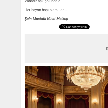
Vahadır aşk çölünde o…
Her hayrın başı bismillah…
Şair: Mustafa Nihat Malkoç