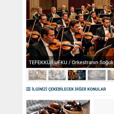
TEFEKKÜR UFKU / Orkestranın Soğuk 
İLGİNİZİ ÇEKEBİLECEK DİĞER KONULAR