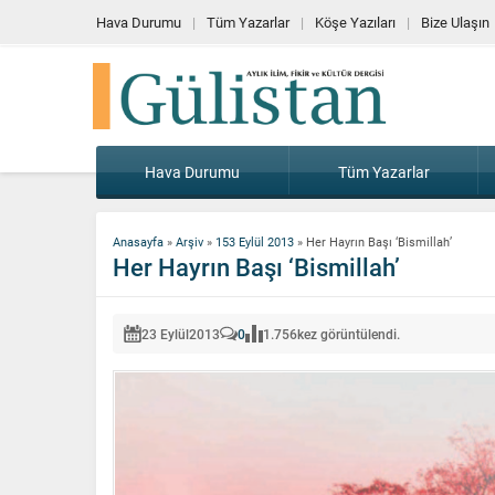
Hava Durumu
Tüm Yazarlar
Köşe Yazıları
Bize Ulaşın
Hava Durumu
Tüm Yazarlar
Anasayfa
»
Arşiv
»
153 Eylül 2013
»
Her Hayrın Başı ‘Bismillah’
Her Hayrın Başı ‘Bismillah’
23 Eylül
2013
0
1.756
kez görüntülendi.