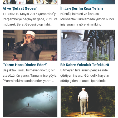
Af ve ‘Şefaat Gecesi’
İhlâs-ı Şerifin Kısa Tefsiri
TEBRİK: 10 Mayıs 2017 Çarşamba’yı
Nüzulü, isimleri ve konusu
Perşembe’ye bağlayan gece, kutlu ve
Mushaftaki sıralamada yüz on ikinci,
mübarek Berat Gecesi olup ilahi...
iniş sırasına göre yirmi ikinci
sûredir....
“Yarım Hoca Dinden Eder!”
Bir Kabre Yolculuk Tefekkürü
Başlıktaki sözü bilmeyen yoktur, bir
Bitmeyen hırslarının pençesinde
atasözünün yarısı. Tamamı ise şöyle:
çürüyen insan… Gündelik hayatın
“Yarım hekim candan eder, yarım...
sürüp giden telaşesi içerisinde
oradan oraya savrulup duruyoruz....