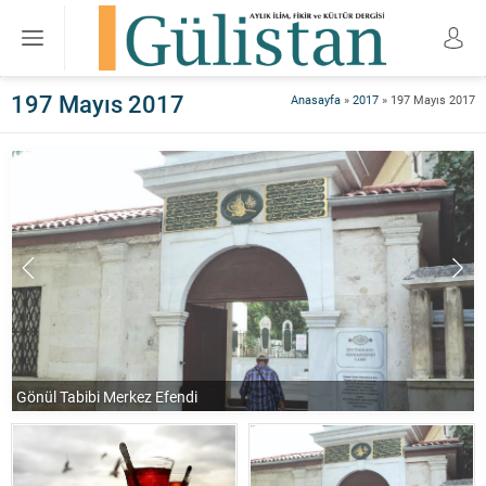
197 Mayıs 2017
Anasayfa
»
2017
»
197 Mayıs 2017
Gönül Tabibi Merkez Efendi
K