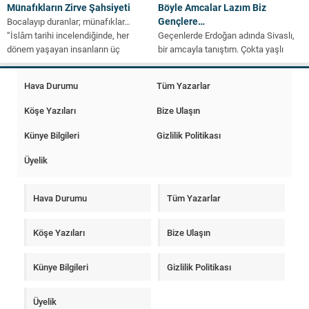
Münafıkların Zirve Şahsiyeti
Böyle Amcalar Lazım Biz
Gençlere…
Bocalayıp duranlar; münafıklar…
“İslâm tarihi incelendiğinde, her
Geçenlerde Erdoğan adında Sivaslı,
dönem yaşayan insanların üç
bir amcayla tanıştım. Çokta yaşlı
sınıftan birine dâhil oldukları...
görünmüyordu. Atmışında falandı.
Karaköy’de mütevazi bir...
Hava Durumu
Tüm Yazarlar
Köşe Yazıları
Bize Ulaşın
Künye Bilgileri
Gizlilik Politikası
Üyelik
Hava Durumu
Tüm Yazarlar
Köşe Yazıları
Bize Ulaşın
Künye Bilgileri
Gizlilik Politikası
Üyelik