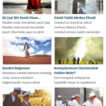
İki Çay! Biri Demli Olsun…
Gönül Tabibi Merkez Efendi
Rizeliler üretir, Kemahlılar pişirir Çayı
İstanbul’un önemli bir çekim
Rizeliler üretir ancak Kemahlılar
merkezi, Merkez Efendi…
pişirir. Ülkemizde çayın bu denli
İstanbul’umuzun kadim zamandan
sevilmesinde,...
beri bazı çekim merkezleri vardır....
Kendini Beğenme!
Komşularımızın Üzerimizdeki
Hakları Neler?
Nimetlerin sahibini bilmeme hastalığı
Ucub, insanın kendisini
Eski komşuluk anlayışımızı
beğenmesidir. İnsanın ahiret
kaybettik! Huzur ve saadetimizi
sermayesini eriten kalbi afetlerin
sağlamak komşularımızla iyi bir ilişki
büyüklerinden...
kurmakla mümkündür. Çünkü...