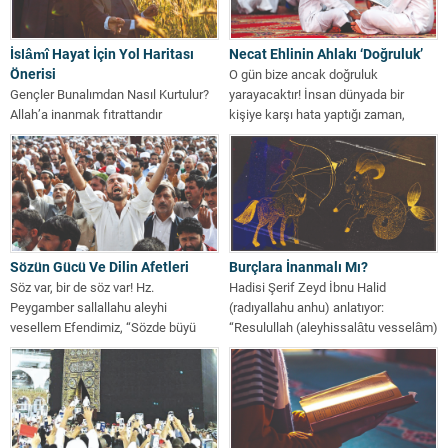
İslâmî Hayat İçin Yol Haritası
Necat Ehlinin Ahlakı ‘Doğruluk’
Önerisi
O gün bize ancak doğruluk
Gençler Bunalımdan Nasıl Kurtulur?
yarayacaktır! İnsan dünyada bir
Allah’a inanmak fıtrattandır
kişiye karşı hata yaptığı zaman,
İnsanoğlunun ruhunda
mazeret...
merkezlenmiş, Allah Tealâ’nın
varlığına inanmak, tabii...
Sözün Gücü Ve Dilin Afetleri
Burçlara İnanmalı Mı?
Söz var, bir de söz var! Hz.
Hadisi Şerif Zeyd İbnu Halid
Peygamber sallallahu aleyhi
(radıyallahu anhu) anlatıyor:
vesellem Efendimiz, “Sözde büyü
“Resulullah (aleyhissalâtu vesselâm)
vardır!”(...
Hudeybiye’de, bize geceleyin yağan...