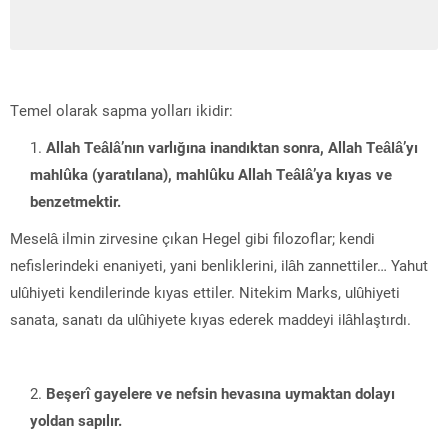
Temel olarak sapma yolları ikidir:
Allah Teâlâ’nın varlığına inandıktan sonra, Allah Teâlâ’yı
mahlûka (yaratılana), mahlûku Allah Teâlâ’ya kıyas ve
benzetmektir.
Meselâ ilmin zirvesine çıkan Hegel gibi filozoflar; kendi
nefislerindeki enaniyeti, yani benliklerini, ilâh zannettiler… Yahut
ulûhiyeti kendilerinde kıyas ettiler. Nitekim Marks, ulûhiyeti
sanata, sanatı da ulûhiyete kıyas ederek maddeyi ilâhlaştırdı.
Beşerî gayelere ve nefsin hevasına uymaktan dolayı
yoldan sapılır.