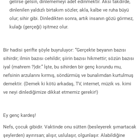
gelirse gelsin, dinlememeyi adet edinmektir. Aksi takdirde,
dinlenilen yaldızlı birtakım sözler, akla, kalbe ve ruha büyü
olur; sihir gibi. Dinledikten sonra, artık insanın gözü görmez,
kulağı (gerçeği) işitmez olur.
Bir hadisi şerifte şöyle buyruluyor: “Gerçekte beyanın bazısı
sihirdir; ilmin bazısı cehildir; şiirin bazısı hikmettir; sözün bazısı
iyal (mahrem ?)dir.” İşte, bu sihirden bir genç korundu mu,
nefsinin arzularını kırmış, söndürmüş ve bunalımdan kurtulmuş
demektir. (Demek ki kötü arkadaş, TV, internet, müzik vs. kimi
ve neyi dinlediğimize dikkat etmemiz gerekir!)
Ey genç kardeş!
Nefs, çocuk gibidir. Vaktinde onu sütten (besleyerek şımartacak
şeylerden) ayırırsan; alışır, uslulaşır, olgunlaşır. Alabildiğine