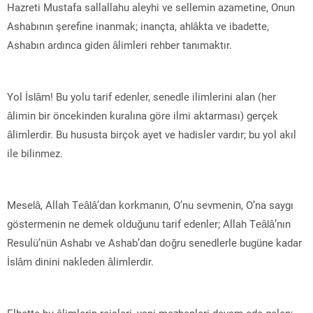
Hazreti Mustafa sallallahu aleyhi ve sellemin azametine, Onun
Ashabının şerefine inanmak; inançta, ahlâkta ve ibadette,
Ashabın ardınca giden âlimleri rehber tanımaktır.
Yol İslâm! Bu yolu tarif edenler, senedle ilimlerini alan (her
âlimin bir öncekinden kuralına göre ilmi aktarması) gerçek
âlimlerdir. Bu hususta birçok ayet ve hadisler vardır; bu yol akıl
ile bilinmez.
Meselâ, Allah Teâlâ’dan korkmanın, O’nu sevmenin, O’na saygı
göstermenin ne demek olduğunu tarif edenler; Allah Teâlâ’nın
Resulü’nün Ashabı ve Ashab’dan doğru senedlerle bugüne kadar
İslâm dinini nakleden âlimlerdir.
Elbette bu âlimlerin reisleri, yani mezhepleri devam ede gelen;