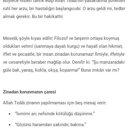
Böylece hisleri tahrik edip Allah Teâlâ’nın yasaklarına yönelten
ruhî her arzu, bir hastalığın başlangıcıdır. O arzu geldi mi, tedbir
almak gerekir. Bu bir hakikattir.
Meselâ, şöyle kıyas edilir; Filozof ve beşerin ortaya koymuş
oldukları vehmî (sanmaya dayalı kurgu) ve hayalî olan hikmet,
iffet ve şecaatle, bir insan zinadan korunamaz! İlmiyle, iffetiyle
ve cesaretiyle beraber mağlûp olur. Denilir ki: “Şu manzaradaki
güle bak, yanaş, kokla, okşa, koparma!” Buna imkân var mı?
Zinadan korunmanın çaresi
Allah Teâlâ zinanın yapılmaması için beş mesaj verir:
“İsmimi an; nefsinde kötülüğü düşünme.”
“Gözünü haramdan sakındır, bakma.”