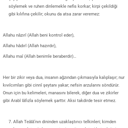
söylemek ve ruhen dinlemekle nefis korkar; kirpi çekildiği
gibi kılıfına çekilir; okunu da atsa zarar veremez:
Allahu nâzırî (Allah beni kontrol eder),
Allahu hâdırî (Allah hazırdır),
Allahu maî (Allah benimle beraberdir)…
Her bir zikir veya dua, insanın ağzından çıkmasıyla kalıplaşır; nur
kıvılcımları gibi cinnî şeytanı yakar; nefsin arzularını söndürür.
Onun için bu kelimeleri, manasını bilerek, diğer dua ve zikirler
gibi Arabî lâfızla söylemek şarttır. Aksi takdirde tesir etmez.
Allah Teâlâ’nın dininden uzaklaştırıcı telkinleri; kimden