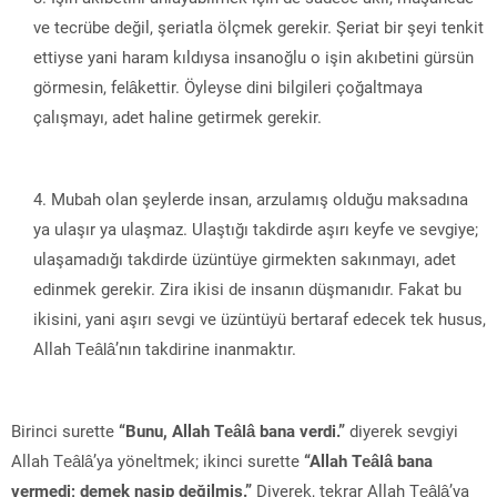
ve tecrübe değil, şeriatla ölçmek gerekir. Şeriat bir şeyi tenkit
ettiyse yani haram kıldıysa insanoğlu o işin akıbetini gürsün
görmesin, felâkettir. Öyleyse dini bilgileri çoğaltmaya
çalışmayı, adet haline getirmek gerekir.
Mubah olan şeylerde insan, arzulamış olduğu maksadına
ya ulaşır ya ulaşmaz. Ulaştığı takdirde aşırı keyfe ve sevgiye;
ulaşamadığı takdirde üzüntüye girmekten sakınmayı, adet
edinmek gerekir. Zira ikisi de insanın düşmanıdır. Fakat bu
ikisini, yani aşırı sevgi ve üzüntüyü bertaraf edecek tek husus,
Allah Teâlâ’nın takdirine inanmaktır.
Birinci surette
“Bunu, Allah Teâlâ bana verdi.”
diyerek sevgiyi
Allah Teâlâ’ya yöneltmek; ikinci surette
“Allah Teâlâ bana
vermedi; demek nasip değilmiş.”
Diyerek, tekrar Allah Teâlâ’ya