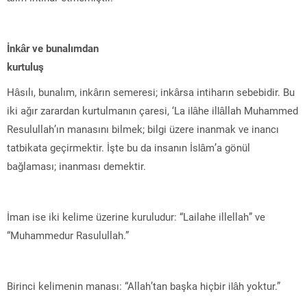
İnkâr ve bunalımdan
kurtuluş
Hâsılı, bunalım, inkârın semeresi; inkârsa intiharın sebebidir. Bu
iki ağır zarardan kurtulmanın çaresi, ‘La ilâhe illâllah Muhammed
Resulullah’ın manasını bilmek; bilgi üzere inanmak ve inancı
tatbikata geçirmektir. İşte bu da insanın İslâm’a gönül
bağlaması; inanması demektir.
İman ise iki kelime üzerine kuruludur: “Lailahe illellah” ve
“Muhammedur Rasulullah.”
Birinci kelimenin manası: “Allah’tan başka hiçbir ilâh yoktur.”