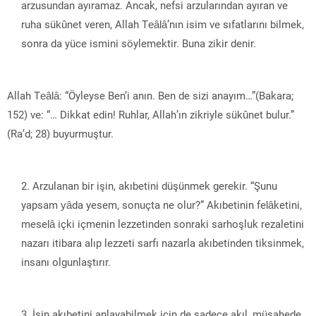
arzusundan ayıramaz. Ancak, nefsi arzularından ayıran ve
ruha sükûnet veren, Allah Teâlâ’nın isim ve sıfatlarını bilmek,
sonra da yüce ismini söylemektir. Buna zikir denir.
Allah Teâlâ: “Öyleyse Ben’i anın. Ben de sizi anayım…”(Bakara;
152) ve: “… Dikkat edin! Ruhlar, Allah’ın zikriyle sükûnet bulur.”
(Ra’d; 28) buyurmuştur.
Arzulanan bir işin, akıbetini düşünmek gerekir. “Şunu
yapsam yâda yesem, sonuçta ne olur?” Akıbetinin felâketini,
meselâ içki içmenin lezzetinden sonraki sarhoşluk rezaletini
nazarı itibara alıp lezzeti sarfı nazarla akıbetinden tiksinmek,
insanı olgunlaştırır.
İşin akıbetini anlayabilmek için de sadece akıl, müşahede