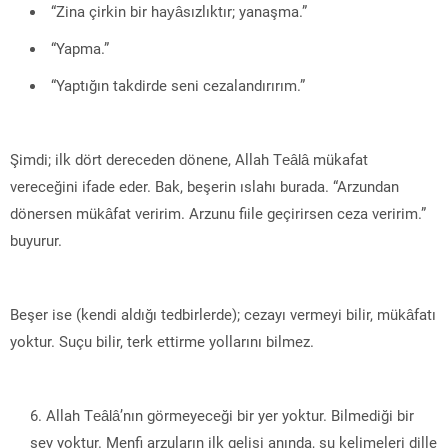
“Zina çirkin bir hayâsızlıktır; yanaşma.”
“Yapma.”
“Yaptığın takdirde seni cezalandırırım.”
Şimdi; ilk dört dereceden dönene, Allah Teâlâ mükafat
vereceğini ifade eder. Bak, beşerin ıslahı burada. “Arzundan
dönersen mükâfat veririm. Arzunu fiile geçirirsen ceza veririm.”
buyurur.
Beşer ise (kendi aldığı tedbirlerde); cezayı vermeyi bilir, mükâfatı
yoktur. Suçu bilir, terk ettirme yollarını bilmez.
Allah Teâlâ’nın görmeyeceği bir yer yoktur. Bilmediği bir
şey yoktur. Menfi arzuların ilk gelişi anında, şu kelimeleri dille