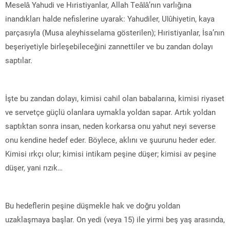
Meselâ Yahudi ve Hıristiyanlar, Allah Teâlâ’nın varlığına
inandıkları halde nefislerine uyarak: Yahudiler, Ulûhiyetin, kaya
parçasıyla (Musa aleyhisselama gösterilen); Hıristiyanlar, İsa’nın
beşeriyetiyle birleşebileceğini zannettiler ve bu zandan dolayı
saptılar.
İşte bu zandan dolayı, kimisi cahil olan babalarına, kimisi riyaset
ve servetçe güçlü olanlara uymakla yoldan sapar. Artık yoldan
saptıktan sonra insan, neden korkarsa onu yahut neyi severse
onu kendine hedef eder. Böylece, aklını ve şuurunu heder eder.
Kimisi ırkçı olur; kimisi intikam peşine düşer; kimisi av peşine
düşer, yani rızık…
Bu hedeflerin peşine düşmekle hak ve doğru yoldan
uzaklaşmaya başlar. On yedi (veya 15) ile yirmi beş yaş arasında,