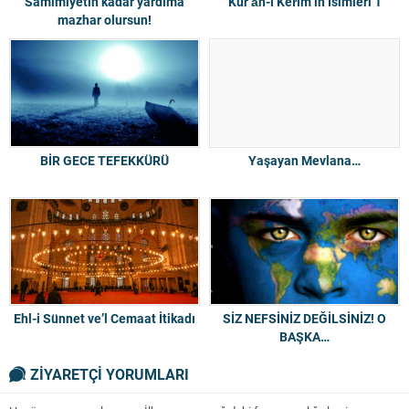
Samimiyetin kadar yardıma
Kur’ân-ı Kerîm’in İsimleri 1
mazhar olursun!
BİR GECE TEFEKKÜRÜ
Yaşayan Mevlana…
Ehl-i Sünnet ve’l Cemaat İtikadı
SİZ NEFSİNİZ DEĞİLSİNİZ! O
BAŞKA…
ZİYARETÇİ YORUMLARI