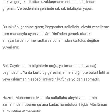
hak ve gerçek itikattan uzaklaşmanın neticesinde, insan
çırpınır… Ve bedeninin şehrinde sık sık inkılâplar yapar.
Bu inkılâb içerisine giren; Peygamber sallallahu aleyhi veselleme
tam manasıyla uyan ve İslâm Dini’nden gerçek olarak
anlayanlardan birine rastlarsa bunalımdan kurtulur, değilse
yuvarlanır.
Bak Gayrimüslim bilginlerin çoğu, ya tımarhanede ya dağ
başındadır… Ya da kurtuluş çaresini, eline aldığı ipte bulur! İntihar
veya çıldırmanın sebebi, inkârdır, küfür ve yoldan sapmadır.
Hazreti Muhammed Mustafa sallallahu aleyhi vesellemin
zamanından itibaren şu ana kadar, hamdolsun hiçbir Müslüman
âlim intihar etmemiştir.