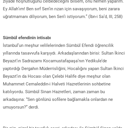
ziyade hoşnutluğunu celbedeceğini bilsem, onu hemen yaparım.
Ey Allah’ım! Ben sırf Sen’in rızan için savaşıyorum, beni zarara
uğratmamanı diliyorum, ben Sen’i istiyorum.” (İbn-i Sa’d, III, 258)
Sümbül efendinin intisabı
İstanbul’un meşhur velilelerinden Sümbül Efendi öğrencilik
yıllarında tasavvufa karşıydı. Arkadaşlarından birisi: Sultan İkinci
Beyazıt’ın Sadrazamı Kocamustafapaşa’nın Yedikule’de
yaptırdığı Dergahın Müderrisliğini, Hocalığını yapan Sultan İkinci
Beyazıt’ın da Hocası olan Çelebi Halife diye meşhur olan
Muhammet Cemaleddin-i Halveti Hazretlerinin sohbetine
katılıyordu. Sümbül Sinan Hazretleri, zaman zaman bu
arkadaşına: “Sen gönlünü sofilere bağlamakla onlardan ne
umuyorsun?” derdi.
Bir gün, güzel bir tevafuk eseri, arkadaşı ile Sümbül Sinan yolda