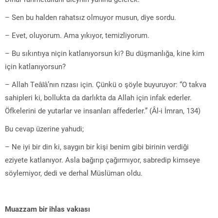
– Sen bu halden rahatsız olmuyor musun, diye sordu.
– Evet, oluyorum. Ama yıkıyor, temizliyorum.
– Bu sıkıntıya niçin katlanıyorsun ki? Bu düşmanlığa, kine kim
için katlanıyorsun?
– Allah Teâlâ’nın rızası için. Çünkü o şöyle buyuruyor: “O takva
sahipleri ki, bollukta da darlıkta da Allah için infak ederler.
Öfkelerini de yutarlar ve insanları affederler.” (Âl-i İmran, 134)
Bu cevap üzerine yahudi;
– Ne iyi bir din ki, saygın bir kişi benim gibi birinin verdiği
eziyete katlanıyor. Asla bağırıp çağırmıyor, sabredip kimseye
söylemiyor, dedi ve derhal Müslüman oldu.
Muazzam bir ihlas vakıası