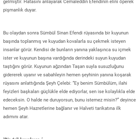
gelmiştir. Hatasını anlayarak Cemaleddin Efendinin elini öperek
pişmanlık duyar.
Bu olaydan sonra Sümbül Sinan Efendi rüyasında bir kuyunun
başında toplanmış ve kuyudan kovalarla su çekmek isteyen
insanlar görür. Kendisi de bunların yanına yaklaşınca su içmek
ister ve kuyunun başına vardığında derindeki suyun kuyudan
taştığını görür. Kuyunun ağzından Taşan suyla susuzluğunu
gidererek uyanır ve sabahleyin hemen şeyhinin yanına koşarak
rüyasını anlattığında Şeyh Çelebi: “Ey benim Sümbülüm, ilahi
feyizleri başkaları güçlükle elde ediyorlar, sen ise kolaylıkla elde
edeceksin. O halde ne duruyorsun, bunu istemez misin?” deyince
hemen Şeyh Hazretlerine bağlanır ve Halveti tarikatına ilk
adımını atar.