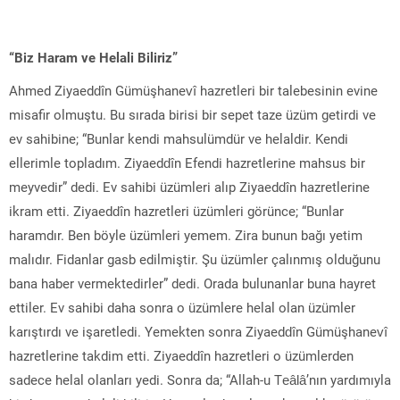
“Biz Haram ve Helali Biliriz”
Ahmed Ziyaeddîn Gümüşhanevî hazretleri bir talebesinin evine
misafir olmuştu. Bu sırada birisi bir sepet taze üzüm getirdi ve
ev sahibine; “Bunlar kendi mahsulümdür ve helaldir. Kendi
ellerimle topladım. Ziyaeddîn Efendi hazretlerine mahsus bir
meyvedir” dedi. Ev sahibi üzümleri alıp Ziyaeddîn hazretlerine
ikram etti. Ziyaeddîn hazretleri üzümleri görünce; “Bunlar
haramdır. Ben böyle üzümleri yemem. Zira bunun bağı yetim
malıdır. Fidanlar gasb edilmiştir. Şu üzümler çalınmış olduğunu
bana haber vermektedirler” dedi. Orada bulunanlar buna hayret
ettiler. Ev sahibi daha sonra o üzümlere helal olan üzümler
karıştırdı ve işaretledi. Yemekten sonra Ziyaeddîn Gümüşhanevî
hazretlerine takdim etti. Ziyaeddîn hazretleri o üzümlerden
sadece helal olanları yedi. Sonra da; “Allah-u Teâlâ’nın yardımıyla