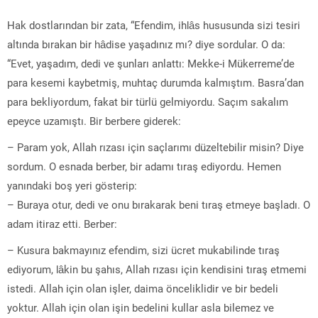
Hak dostlarından bir zata, “Efendim, ihlâs hususunda sizi tesiri
altında bırakan bir hâdise yaşadınız mı? diye sordular. O da:
“Evet, yaşadım, dedi ve şunları anlattı: Mekke-i Mükerreme’de
para kesemi kaybetmiş, muhtaç durumda kalmıştım. Basra’dan
para bekliyordum, fakat bir türlü gelmiyordu. Saçım sakalım
epeyce uzamıştı. Bir berbere giderek:
– Param yok, Allah rızası için saçlarımı düzeltebilir misin? Diye
sordum. O esnada berber, bir adamı tıraş ediyordu. Hemen
yanındaki boş yeri gösterip:
– Buraya otur, dedi ve onu bırakarak beni tıraş etmeye başladı. O
adam itiraz etti. Berber:
– Kusura bakmayınız efendim, sizi ücret mukabilinde tıraş
ediyorum, lâkin bu şahıs, Allah rızası için kendisini tıraş etmemi
istedi. Allah için olan işler, daima önceliklidir ve bir bedeli
yoktur. Allah için olan işin bedelini kullar asla bilemez ve