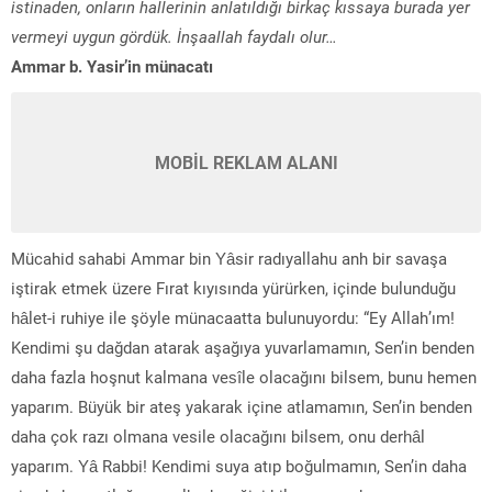
istinaden, onların hallerinin anlatıldığı birkaç kıssaya burada yer
vermeyi uygun gördük. İnşaallah faydalı olur…
Ammar b. Yasir’in münacatı
MOBİL REKLAM ALANI
Mücahid sahabi Ammar bin Yâsir radıyallahu anh bir savaşa
iştirak etmek üzere Fırat kıyısında yürürken, içinde bulunduğu
hâlet-i ruhiye ile şöyle münacaatta bulunuyordu: “Ey Allah’ım!
Kendimi şu dağdan atarak aşağıya yuvarlamamın, Sen’in benden
daha fazla hoşnut kalmana vesîle olacağını bilsem, bunu hemen
yaparım. Büyük bir ateş yakarak içine atlamamın, Sen’in benden
daha çok razı olmana vesile olacağını bilsem, onu derhâl
yaparım. Yâ Rabbi! Kendimi suya atıp boğulmamın, Sen’in daha