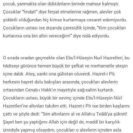
çocuk, yanmakta olan dükkânların birinde mahsur kalmıştı.
Çocuklar “İmdat!” diye feryat etmelerine rağmen, alevler çok
şiddetli olduğundan hiç kimse kurtarmaya cesaret edemiyordu.
Çocukların ustası ise dışarıda çaresizlik içinde, “Kim çocukları
kurtarırsa ona bin altın vereceğim!” diye nidâ ediyordu.
O sırada oradan geçmekte olan Ebu’l-Hüseyin Nurî Hazretleri, bu
hâdiseyi görünce hemen büyük bir şefkat ve merhametle ateşin
içine daldı. Ateş, sanki ona gülistan oluverdi. Hazret-i Pîr,
herkesin hayret dolu bakışları arasında, çocukları alevlerin
ortasından Cenab-ı Hakk’ın inayetiyle sağ-salim kurtardı.
Çocukların ustası, büyük bir sevinç içinde Ebu’l-Hüseyin Nûrî
Hazretleri’ne altınları takdim etti. Hazret-i Pîr ise birden kaşlarını
çattı ve şöyle dedi: “Sen altınlarını al ve Allah-u Teâlâ’ya şükret!
Şayet ben şu yaptığımı Allah için değil de, maddî bir karşılık
ümidiyle yapmış olsaydım, çocukları o alevlerin içinden asla