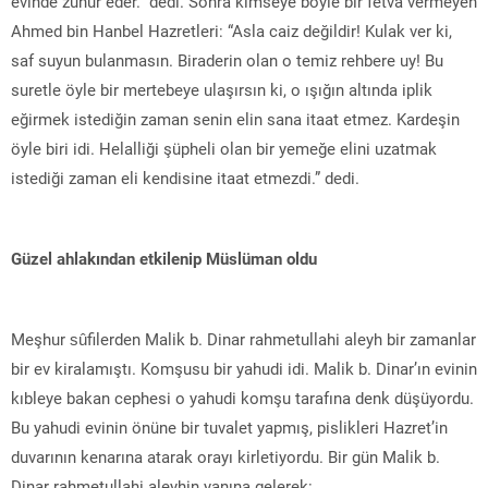
evinde zuhur eder.” dedi. Sonra kimseye böyle bir fetva vermeyen
Ahmed bin Hanbel Hazretleri: “Asla caiz değildir! Kulak ver ki,
saf suyun bulanmasın. Biraderin olan o temiz rehbere uy! Bu
suretle öyle bir mertebeye ulaşırsın ki, o ışığın altında iplik
eğirmek istediğin zaman senin elin sana itaat etmez. Kardeşin
öyle biri idi. Helalliği şüpheli olan bir yemeğe elini uzatmak
istediği zaman eli kendisine itaat etmezdi.” dedi.
Güzel ahlakından etkilenip Müslüman oldu
Meşhur sûfilerden Malik b. Dinar rahmetullahi aleyh bir zamanlar
bir ev kiralamıştı. Komşusu bir yahudi idi. Malik b. Dinar’ın evinin
kıbleye bakan cephesi o yahudi komşu tarafına denk düşüyordu.
Bu yahudi evinin önüne bir tuvalet yapmış, pislikleri Hazret’in
duvarının kenarına atarak orayı kirletiyordu. Bir gün Malik b.
Dinar rahmetullahi aleyhin yanına gelerek: