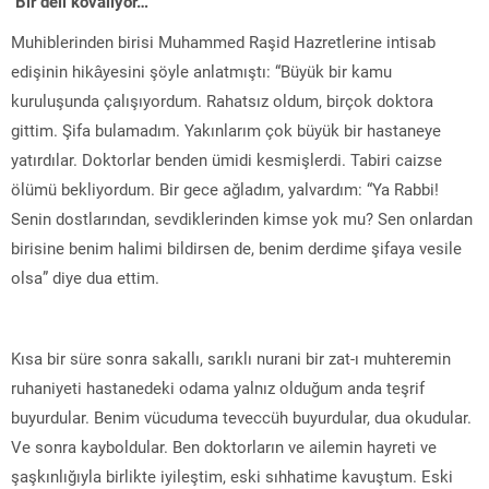
‘Bir deli kovalıyor…’
Muhiblerinden birisi Muhammed Raşid Hazretlerine intisab
edişinin hikâyesini şöyle anlatmıştı: “Büyük bir kamu
kuruluşunda çalışıyordum. Rahatsız oldum, birçok doktora
gittim. Şifa bulamadım. Yakınlarım çok büyük bir hastaneye
yatırdılar. Doktorlar benden ümidi kesmişlerdi. Tabiri caizse
ölümü bekliyordum. Bir gece ağladım, yalvardım: “Ya Rabbi!
Senin dostlarından, sevdiklerinden kimse yok mu? Sen onlardan
birisine benim halimi bildirsen de, benim derdime şifaya vesile
olsa” diye dua ettim.
Kısa bir süre sonra sakallı, sarıklı nurani bir zat-ı muhteremin
ruhaniyeti hastanedeki odama yalnız olduğum anda teşrif
buyurdular. Benim vücuduma teveccüh buyurdular, dua okudular.
Ve sonra kayboldular. Ben doktorların ve ailemin hayreti ve
şaşkınlığıyla birlikte iyileştim, eski sıhhatime kavuştum. Eski