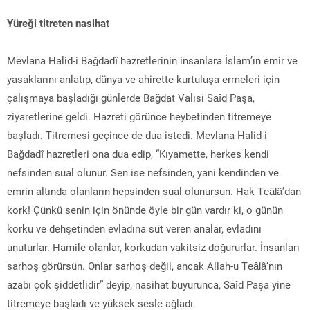
Yüreği titreten nasihat
Mevlana Halid-i Bağdadî hazretlerinin insanlara İslam’ın emir ve
yasaklarını anlatıp, dünya ve ahirette kurtuluşa ermeleri için
çalışmaya başladığı günlerde Bağdat Valisi Saîd Paşa,
ziyaretlerine geldi. Hazreti görünce heybetinden titremeye
başladı. Titremesi geçince de dua istedi. Mevlana Halid-i
Bağdadî hazretleri ona dua edip, “Kıyamette, herkes kendi
nefsinden sual olunur. Sen ise nefsinden, yani kendinden ve
emrin altında olanların hepsinden sual olunursun. Hak Teâlâ’dan
kork! Çünkü senin için önünde öyle bir gün vardır ki, o günün
korku ve dehşetinden evladına süt veren analar, evladını
unuturlar. Hamile olanlar, korkudan vakitsiz doğururlar. İnsanları
sarhoş görürsün. Onlar sarhoş değil, ancak Allah-u Teâlâ’nın
azabı çok şiddetlidir” deyip, nasihat buyurunca, Saîd Paşa yine
titremeye başladı ve yüksek sesle ağladı.