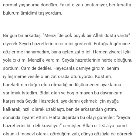
normal yaşantıma döndüm. Fakat o zatı unutamıyor, her fırsatta
bulurum ümidimi taşıyordum.
Bir gün bir arkadaş, “Menzil’de çok büyük bir Allah dostu vardır”
diyerek Seyda hazretlerinin resmini gösterdi. Fotoğrafı görünce
gözlerime inanamadım, bana gelen zat o idi. Hemen ziyaret için
yola çıktım. Menzil’e vardım. Seyda hazretlerinin nerde olduğunu
sordum. Camide dediler. Heyecanla camiye girdim, benim
iyileşmeme vesile olan zat orada oturuyordu. Koştum,
hareketimin doğru olup olmadığını düşünmeden ayaklarına
sarılmak istedim. Bidat olan ve hoş olmayan bu davranışım
karşısında Seyda Hazretleri, ayaklarını çekmek için ayağa
kalkarak, hızlı olarak uzaklaştı, ben de arkasından gittim,
sonunda ziyaret ettim. Hatta dışardan bu olayı görenler: “Seyda
hazretlerini bir deli kovalıyor” demişler. Allah-u Teâlâ’ya hamd
olsun ki manevi olarak gördüğüm zatı, dünya gözüyle de görerek