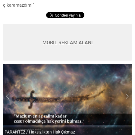
çıkaramazdım!”
MOBİL REKLAM ALANI
PARANTEZ / Haksızlıktan Hak Çıkmaz
T