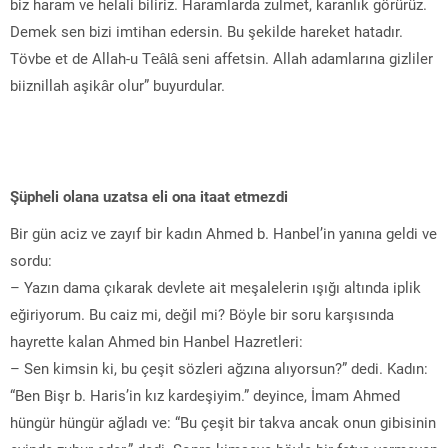
biz haram ve helali biliriz. Haramlarda zulmet, karanlık görürüz.
Demek sen bizi imtihan edersin. Bu şekilde hareket hatadır.
Tövbe et de Allah-u Teâlâ seni affetsin. Allah adamlarına gizliler
biiznillah aşikâr olur” buyurdular.
Şüpheli olana uzatsa eli ona itaat etmezdi
Bir gün aciz ve zayıf bir kadın Ahmed b. Hanbel’in yanına geldi ve
sordu:
– Yazın dama çıkarak devlete ait meşalelerin ışığı altında iplik
eğiriyorum. Bu caiz mi, değil mi? Böyle bir soru karşısında
hayrette kalan Ahmed bin Hanbel Hazretleri:
– Sen kimsin ki, bu çeşit sözleri ağzına alıyorsun?” dedi. Kadın:
“Ben Bişr b. Haris’in kız kardeşiyim.” deyince, İmam Ahmed
hüngür hüngür ağladı ve: “Bu çeşit bir takva ancak onun gibisinin