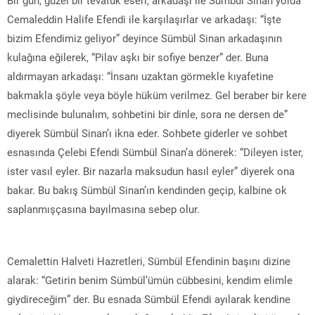
Cemaleddin Halife Efendi ile karşılaşırlar ve arkadaşı: “İşte
bizim Efendimiz geliyor” deyince Sümbül Sinan arkadaşının
kulağına eğilerek, “Pilav aşkı bir sofiye benzer” der. Buna
aldırmayan arkadaşı: “İnsanı uzaktan görmekle kıyafetine
bakmakla şöyle veya böyle hüküm verilmez. Gel beraber bir kere
meclisinde bulunalım, sohbetini bir dinle, sora ne dersen de”
diyerek Sümbül Sinan’ı ikna eder. Sohbete giderler ve sohbet
esnasında Çelebi Efendi Sümbül Sinan’a dönerek: “Dileyen ister,
ister vasıl eyler. Bir nazarla maksudun hasıl eyler” diyerek ona
bakar. Bu bakış Sümbül Sinan’ın kendinden geçip, kalbine ok
saplanmışçasına bayılmasına sebep olur.
Cemalettin Halveti Hazretleri, Sümbül Efendinin başını dizine
alarak: “Getirin benim Sümbül’ümün cübbesini, kendim elimle
giydireceğim” der. Bu esnada Sümbül Efendi ayılarak kendine