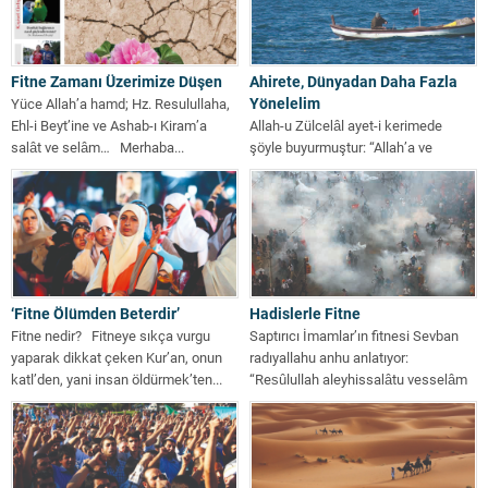
Fitne Zamanı Üzerimize Düşen
Ahirete, Dünyadan Daha Fazla
Yönelelim
Yüce Allah’a hamd; Hz. Resulullaha,
Ehl-i Beyt’ine ve Ashab-ı Kiram’a
Allah-u Zülcelâl ayet-i kerimede
salât ve selâm… Merhaba...
şöyle buyurmuştur: “Allah’a ve
Resul’e itaat edin ki, merhamet
edilenlerden olasınız.”...
‘Fitne Ölümden Beterdir’
Hadislerle Fitne
Fitne nedir? Fitneye sıkça vurgu
Saptırıcı İmamlar’ın fitnesi Sevban
yaparak dikkat çeken Kur’an, onun
radıyallahu anhu anlatıyor:
katl’den, yani insan öldürmek’ten...
“Resûlullah aleyhissalâtu vesselâm
buyurdular ki: “Ümmetim için...