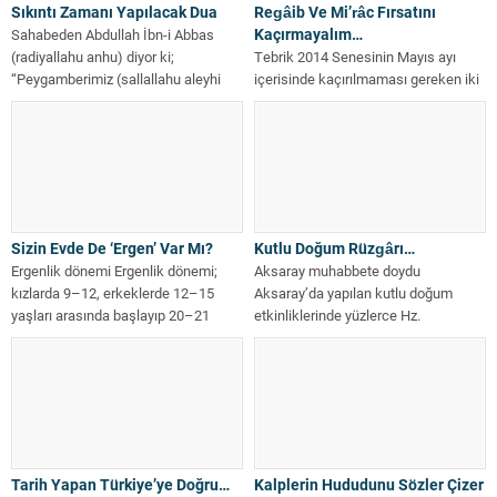
Sıkıntı Zamanı Yapılacak Dua
Regâib Ve Mi’râc Fırsatını
Kaçırmayalım…
Sahabeden Abdullah İbn-i Abbas
(radiyallahu anhu) diyor ki;
Tebrik 2014 Senesinin Mayıs ayı
“Peygamberimiz (sallallahu aleyhi
içerisinde kaçırılmaması gereken iki
vesellem) sıkıntılı zamanlarda
kıymetli mühim gece var. Bunlardan
şöyle...
ilki,...
Sizin Evde De ‘Ergen’ Var Mı?
Kutlu Doğum Rüzgârı…
Ergenlik dönemi Ergenlik dönemi;
Aksaray muhabbete doydu
kızlarda 9–12, erkeklerde 12–15
Aksaray’da yapılan kutlu doğum
yaşları arasında başlayıp 20–21
etkinliklerinde yüzlerce Hz.
yaşlarına kadar devam...
Resulullah sevdalısı, Aksaray Kültür...
Tarih Yapan Türkiye’ye Doğru…
Kalplerin Hududunu Sözler Çizer