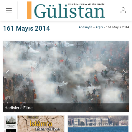
161 Mayıs 2014
Anasayfa
»
Arşiv
»
161 Mayıs 2014
Hadislerle Fitne
F