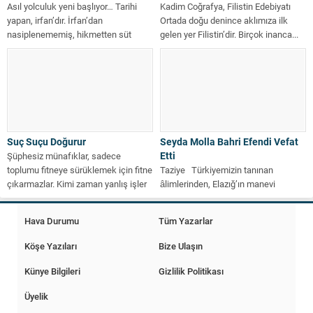
Asıl yolculuk yeni başlıyor… Tarihi
Kadim Coğrafya, Filistin Edebiyatı
yapan, irfan’dır. İrfan’dan
Ortada doğu denince aklımıza ilk
nasiplenememiş, hikmetten süt
gelen yer Filistin’dir. Birçok inanca...
emememiş ruhsuz insan değil....
Suç Suçu Doğurur
Seyda Molla Bahri Efendi Vefat
Etti
Şüphesiz münafıklar, sadece
toplumu fitneye sürüklemek için fitne
Taziye Türkiyemizin tanınan
çıkarmazlar. Kimi zaman yanlış işler
âlimlerinden, Elazığ’ın manevi
yapar, bedelini...
dinamiklerinden olan Seyda Molla
Bahri Hazretleri vefat etmiştir....
Hava Durumu
Tüm Yazarlar
Köşe Yazıları
Bize Ulaşın
Künye Bilgileri
Gizlilik Politikası
Üyelik