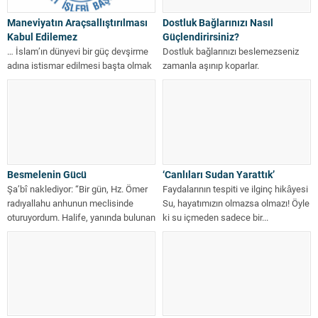
Maneviyatın Araçsallıştırılması
Dostluk Bağlarınızı Nasıl
Kabul Edilemez
Güçlendirirsiniz?
… İslam’ın dünyevi bir güç devşirme
Dostluk bağlarınızı beslemezseniz
adına istismar edilmesi başta olmak
zamanla aşınıp koparlar.
üzere, onun herkesi kucaklayan...
Dostluğunuzu iletişimle, yardımla,
yük olmaksızın ve önemseyerek
hissettirirsiniz. Sağlam...
Besmelenin Gücü
‘Canlıları Sudan Yarattık’
Şa’bî naklediyor: “Bir gün, Hz. Ömer
Faydalarının tespiti ve ilginç hikâyesi
radıyallahu anhunun meclisinde
Su, hayatımızın olmazsa olmazı! Öyle
oturuyordum. Halife, yanında bulunan
ki su içmeden sadece bir...
bir grup...