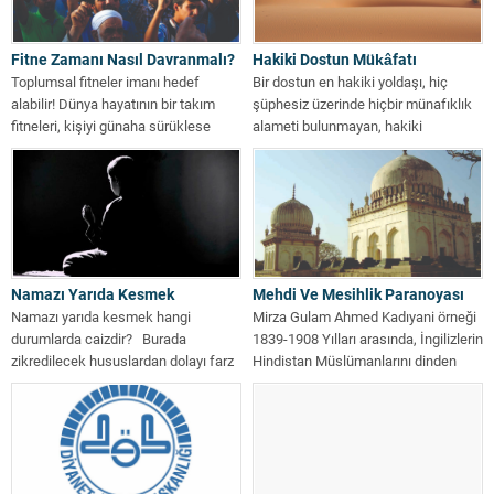
Fitne Zamanı Nasıl Davranmalı?
Hakiki Dostun Mükâfatı
Toplumsal fitneler imanı hedef
Bir dostun en hakiki yoldaşı, hiç
alabilir! Dünya hayatının bir takım
şüphesiz üzerinde hiçbir münafıklık
fitneleri, kişiyi günaha sürüklese
alameti bulunmayan, hakiki
belki ondan...
samimiyeti özünde...
Namazı Yarıda Kesmek
Mehdi Ve Mesihlik Paranoyası
Namazı yarıda kesmek hangi
Mirza Gulam Ahmed Kadıyani örneği
durumlarda caizdir? Burada
1839-1908 Yılları arasında, İngilizlerin
zikredilecek hususlardan dolayı farz
Hindistan Müslümanlarını dinden
da olsa namazı...
çıkarmak ve özellikle...