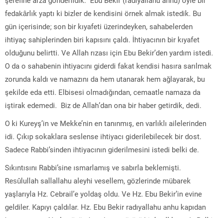
fedakârlık yaptı ki bizler de kendisini örnek almak istedik. Bu
gün içerisinde; son bir kıyafeti üzerindeyken, sahabelerden
ihtiyaç sahiplerinden biri kapısını çaldı. İhtiyacının bir kıyafet
olduğunu belirtti. Ve Allah rızası için Ebu Bekir’den yardım istedi.
O da o sahabenin ihtiyacını giderdi fakat kendisi hasıra sarılmak
zorunda kaldı ve namazını da hem utanarak hem ağlayarak, bu
şekilde eda etti. Elbisesi olmadığından, cemaatle namaza da
iştirak edemedi. Biz de Allah’dan ona bir haber getirdik, dedi.
O ki Kureyş’in ve Mekke’nin en tanınmış, en varlıklı ailelerinden
idi. Çıkıp sokaklara seslense ihtiyacı giderilebilecek bir dost.
Sadece Rabbi’sinden ihtiyacının giderilmesini istedi belki de.
Sıkıntısını Rabbi’sine ısmarlamış ve sabırla beklemişti.
Resûlullah sallallahu aleyhi vesellem, gözlerinde mübarek
yaşlarıyla Hz. Cebrail’e yoldaş oldu. Ve Hz. Ebu Bekir’in evine
geldiler. Kapıyı çaldılar. Hz. Ebu Bekir radıyallahu anhu kapıdan