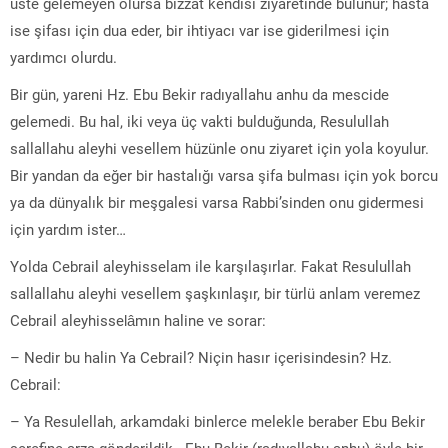
üste gelemeyen olursa bizzat kendisi ziyaretinde bulunur; hasta
ise şifası için dua eder, bir ihtiyacı var ise giderilmesi için
yardımcı olurdu.
Bir gün, yareni Hz. Ebu Bekir radıyallahu anhu da mescide
gelemedi. Bu hal, iki veya üç vakti bulduğunda, Resulullah
sallallahu aleyhi vesellem hüzünle onu ziyaret için yola koyulur.
Bir yandan da eğer bir hastalığı varsa şifa bulması için yok borcu
ya da dünyalık bir meşgalesi varsa Rabbi’sinden onu gidermesi
için yardım ister…
Yolda Cebrail aleyhisselam ile karşılaşırlar. Fakat Resulullah
sallallahu aleyhi vesellem şaşkınlaşır, bir türlü anlam veremez
Cebrail aleyhisselâmın haline ve sorar:
– Nedir bu halin Ya Cebrail? Niçin hasır içerisindesin? Hz.
Cebrail:
– Ya Resulellah, arkamdaki binlerce melekle beraber Ebu Bekir
şerefine arza gönderildik. Ebu Bekir (radıyallahu anhu) öyle bir