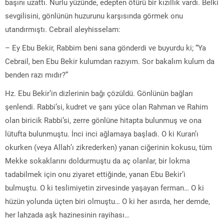
başını uzattı. Nurlu yüzünde, edepten ötürü bir kızıllık vardı. Belki
sevgilisini, gönlünün huzurunu karşısında görmek onu
utandırmıştı. Cebrail aleyhisselam:
– Ey Ebu Bekir, Rabbim beni sana gönderdi ve buyurdu ki; “Ya
Cebrail, ben Ebu Bekir kulumdan razıyım. Sor bakalım kulum da
benden razı mıdır?”
Hz. Ebu Bekir’in dizlerinin bağı çözüldü. Gönlünün bağları
şenlendi. Rabbi’si, kudret ve şanı yüce olan Rahman ve Rahim
olan biricik Rabbi’si, zerre gönlüne hitapta bulunmuş ve ona
lütufta bulunmuştu. İnci inci ağlamaya başladı. O ki Kuran’ı
okurken (veya Allah’ı zikrederken) yanan ciğerinin kokusu, tüm
Mekke sokaklarını doldurmuştu da aç olanlar, bir lokma
tadabilmek için onu ziyaret ettiğinde, yanan Ebu Bekir’i
bulmuştu. O ki teslimiyetin zirvesinde yaşayan ferman… O ki
hüzün yolunda üçten biri olmuştu… O ki her asırda, her demde,
her lahzada aşk hazinesinin rayihası…