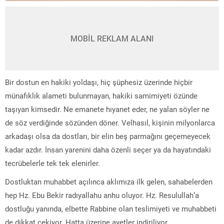
MOBİL REKLAM ALANI
Bir dostun en hakiki yoldaşı, hiç şüphesiz üzerinde hiçbir
münafıklık alameti bulunmayan, hakiki samimiyeti özünde
taşıyan kimsedir. Ne emanete hıyanet eder, ne yalan söyler ne
de söz verdiğinde sözünden döner. Velhasıl, kişinin milyonlarca
arkadaşı olsa da dostları, bir elin beş parmağını geçemeyecek
kadar azdır. İnsan yarenini daha özenli seçer ya da hayatındaki
tecrübelerle tek tek elenirler.
Dostluktan muhabbet açılınca aklımıza ilk gelen, sahabelerden
hep Hz. Ebu Bekir radıyallahu anhu oluyor. Hz. Resulullah’a
dostluğu yanında, elbette Rabbine olan teslimiyeti ve muhabbeti
de dikkat çekiyor. Hatta üzerine ayetler indiriliyor…