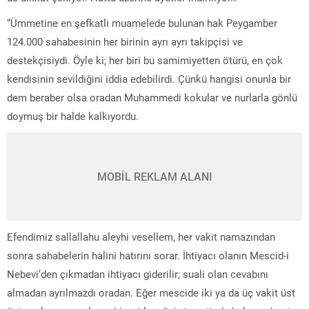
“Ümmetine en şefkatli muamelede bulunan hak Peygamber
124.000 sahabesinin her birinin ayrı ayrı takipçisi ve
destekçisiydi. Öyle ki; her biri bu samimiyetten ötürü, en çok
kendisinin sevildiğini iddia edebilirdi. Çünkü hangisi onunla bir
dem beraber olsa oradan Muhammedi kokular ve nurlarla gönlü
doymuş bir halde kalkıyordu.
MOBİL REKLAM ALANI
Efendimiz sallallahu aleyhi vesellem, her vakit namazından
sonra sahabelerin halini hatırını sorar. İhtiyacı olanın Mescid-i
Nebevi’den çıkmadan ihtiyacı giderilir; suali olan cevabını
almadan ayrılmazdı oradan. Eğer mescide iki ya da üç vakit üst