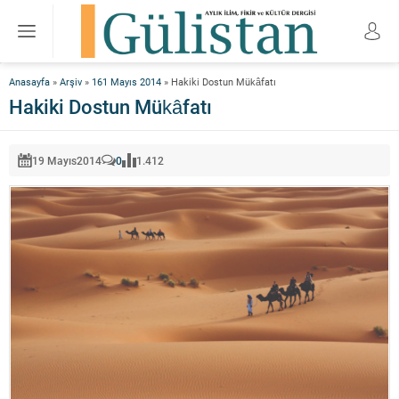
Anasayfa
»
Arşiv
»
161 Mayıs 2014
»
Hakiki Dostun Mükâfatı
Hakiki Dostun Mükâfatı
19 Mayıs
2014
0
1.412