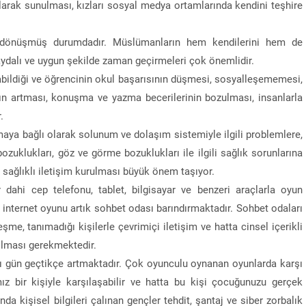
larak sunulması, kızları sosyal medya ortamlarında kendini teşhire
e dönüşmüş durumdadır. Müslümanların hem kendilerini hem de
aydalı ve uygun şekilde zaman geçirmeleri çok önemlidir.
abildiği ve öğrencinin okul başarısının düşmesi, sosyalleşememesi,
nın artması, konuşma ve yazma becerilerinin bozulması, insanlarla
.
rmaya bağlı olarak solunum ve dolaşım sistemiyle ilgili problemlere,
ozuklukları, göz ve görme bozuklukları ile ilgili sağlık sorunlarına
 sağlıklı iletişim kurulması büyük önem taşıyor.
dahi cep telefonu, tablet, bilgisayar ve benzeri araçlarla oyun
nternet oyunu artık sohbet odası barındırmaktadır. Sohbet odaları
me, tanımadığı kişilerle çevrimiçi iletişim ve hatta cinsel içerikli
nılması gerekmektedir.
sı gün geçtikçe artmaktadır. Çok oyunculu oynanan oyunlarda karşı
ız bir kişiyle karşılaşabilir ve hatta bu kişi çocuğunuzu gerçek
nda kişisel bilgileri çalınan gençler tehdit, şantaj ve siber zorbalık