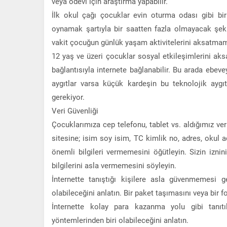
veya ödevi için araştırma yapabilir.
İlk okul çağı çocuklar evin oturma odası gibi bir
oynamak şartıyla bir saatten fazla olmayacak şekild
vakit çocuğun günlük yaşam aktivitelerini aksatmama
12 yaş ve üzeri çocuklar sosyal etkileşimlerini aks
bağlantısıyla internete bağlanabilir. Bu arada ebevey
aygıtlar varsa küçük kardeşin bu teknolojik aygı
gerekiyor.
Veri Güvenliği
Çocuklarımıza cep telefonu, tablet vs. aldığımız ve
sitesine; isim soy isim, TC kimlik no, adres, okul adı,
önemli bilgileri vermemesini öğütleyin. Sizin izni
bilgilerini asla vermemesini söyleyin.
İnternette tanıştığı kişilere asla güvenmemesi ge
olabileceğini anlatın. Bir paket taşımasını veya bir
İnternette kolay para kazanma yolu gibi tanıtıl
yöntemlerinden biri olabileceğini anlatın.