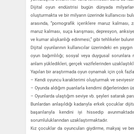
Dijital oyun endüstrisi bugün dünyada milyarl
oluşturmakta ve bir milyarın üzerinde kullanıcısı bul
arasında, “pornografik içeriklere maruz kalması, za
maruz kalması, suça karışması, depresyon, anksiye
ve kumar alışkanlığı edinmesi,” gibi tehlikeler bulun
Dijital oyunlarının kullanıcılar üzerindeki en yaygın
oyun bağımlılığı; sosyal veya duygusal sorunlara 
anlam yükledikleri, gerçek vazifelerinden uzaklaştıkl
Yapılan bir araştırmada oyun oynamak için çok fazl
– Kendi oyuncu karakterimi oluşturmak ve seviyesi
– Oyunda aldığım puanlarla kendimi diğerlerinden ü
– Oyunlarda ulaştığım seviye vb. şeyleri satarak par
Bunlardan anlaşıldığı kadarıyla erkek çocuklar dijit
başarılarıyla kendini iyi hissedip avunmakta
sorumluluklarından uzaklaştırmaktadır.
Kız çocuklar da oyuncuları giydirme, makyaj ve ben