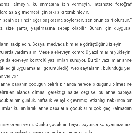
rası almayın, kullanmasına izin vermeyin. İnternette fotoğraf
ara asla gitmemesi için sıkı sıkı tembihleyin.
n senin esirindir, eğer başkasına söylersen, sen onun esiri olursun.”
ınız, size şantaj yapılmasına sebep olabilir. Bunun için duygusal
rını takip edin. Sosyal medyada kimlerle görüştüğünü izleyin.
nularda yardım alın. Mesela ebeveyn kontrolü yazılımlarını yükleyin.
 ya da ebeveyn kontrolü yazılımları sunuyor. Bu tür yazılımlar anne
üklediği uygulamaları, görüntülediği web sayfalarını, bulunduğu yeri
n veriyor.
ik, anne babanın çocuğun belirli bir anda nerede olduğunu bilmesine
lirtilen alanda olması gerektiği halde değilse, bu anne babaya
ocuklarının günlük, haftalık ve aylık çevrimiçi etkinliği hakkında bir
yazılımlar kullanılarak anne babaların çocuklarını çok geç kalmadan
mine önem verin. Çünkü çocukları hayat boyunca koruyamazsınız.
sunu yerleştirirseniz, onlar kendilerini korurlar.