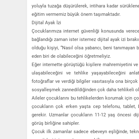
yoluyla tuzağa düşürülerek, intihara kadar sürüklen
eğitim vermemiz büyük önem taşımaktadır.
Dijital Ayak İzi
Çocuklarımıza internet güvenliği konusunda vereceği
bağlandığı zaman ister istemez dijital ayak izi bırak
olduğu kişiyi, “Nasıl olsa yabancı, beni tanımayan b
eden biri de olabileceğini öğretmeliyiz.
Eğer internette görüştüğü kişilere mahremiyetini ve 
ulaşabileceğini ve tehlike yaşayabileceğini anla
fotoğraflar ve verdiği bilgiler vasıtasıyla ona birço
sosyalleşmek zannedildiğinden çok daha tehlikeli ola
Aileler çocuklarını bu tehlikelerden korumak için ç
çocukların çok erken yaşta cep telefonu, tablet, 
gerekir. Uzmanlar çocukların 11-12 yaş öncesi dij
görüş birliğine sahipler.
Çocuk ilk zamanlar sadece ebeveyn eşliğinde, tekno