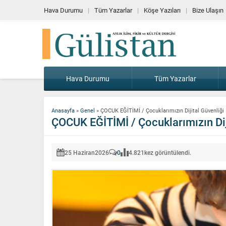
Hava Durumu
Tüm Yazarlar
Köşe Yazıları
Bize Ulaşın
Hava Durumu
Tüm Yazarlar
Anasayfa
»
Genel
»
ÇOCUK EĞİTİMİ / Çocuklarımızın Dijital Güvenliği
ÇOCUK EĞİTİMİ / Çocuklarımızın Dij
25 Haziran
2026
0
4.821
kez görüntülendi.