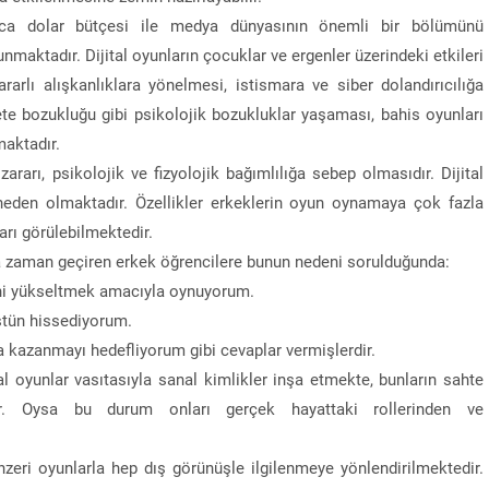
arca dolar bütçesi ile medya dünyasının önemli bir bölümünü
unmaktadır. Dijital oyunların çocuklar ve ergenler üzerindeki etkileri
rarlı alışkanlıklara yönelmesi, istismara ve siber dolandırıcılığa
te bozukluğu gibi psikolojik bozukluklar yaşaması, bahis oyunları
maktadır.
 zararı, psikolojik ve fizyolojik bağımlılığa sebep olmasıdır. Dijital
neden olmaktadır. Özellikler erkeklerin oyun oynamaya çok fazla
arı görülebilmektedir.
a zaman geçiren erkek öğrencilere bunun nedeni sorulduğunda:
ni yükseltmek amacıyla oynuyorum.
stün hissediyorum.
a kazanmayı hedefliyorum gibi cevaplar vermişlerdir.
al oyunlar vasıtasıyla sanal kimlikler inşa etmekte, bunların sahte
dır. Oysa bu durum onları gerçek hayattaki rollerinden ve
zeri oyunlarla hep dış görünüşle ilgilenmeye yönlendirilmektedir.