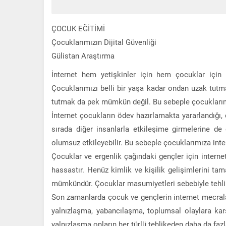
ÇOCUK EĞİTİMİ
Çocuklarımızın Dijital Güvenliği
Gülistan Araştırma
İnternet hem yetişkinler için hem çocuklar için ç
Çocuklarımızı belli bir yaşa kadar ondan uzak tut
tutmak da pek mümkün değil. Bu sebeple çocuklarımı
İnternet çocukların ödev hazırlamakta yararlandığı, 
sırada diğer insanlarla etkileşime girmelerine de 
olumsuz etkileyebilir. Bu sebeple çocuklarımıza int
Çocuklar ve ergenlik çağındaki gençler için interne
hassastır. Henüz kimlik ve kişilik gelişimlerini ta
mümkündür. Çocuklar masumiyetleri sebebiyle tehlike
Son zamanlarda çocuk ve gençlerin internet mecral
yalnızlaşma, yabancılaşma, toplumsal olaylara karşı
yalnızlaşma onların her türlü tehlikeden daha da fazl