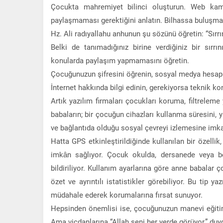
Çocukta mahremiyet bilinci oluşturun. Web kame
paylaşmaması gerektiğini anlatın. Bilhassa buluşmal
Hz. Ali radıyallahu anhunun şu sözünü öğretin: “Sırrı
Belki de tanımadığınız birine verdiğiniz bir sırr
konularda paylaşım yapmamasını öğretin.
Çocuğunuzun şifresini öğrenin, sosyal medya hesapla
İnternet hakkında bilgi edinin, gerekiyorsa teknik ko
Artık yazılım firmaları çocukları koruma, filtreleme
babaların; bir çocuğun cihazları kullanma süresini, y
ve bağlantıda olduğu sosyal çevreyi izlemesine imka
Hatta GPS etkinleştirildiğinde kullanılan bir özell
imkân sağlıyor. Çocuk okulda, dersanede veya be
bildiriliyor. Kullanım ayarlarına göre anne babalar ç
özet ve ayrıntılı istatistikler görebiliyor. Bu tip 
müdahale ederek korumalarına fırsat sunuyor.
Hepsinden önemlisi ise, çocuğunuzun manevi eğiti
Ama vicdanlarına “Allah seni her yerde görüyor,” duygu