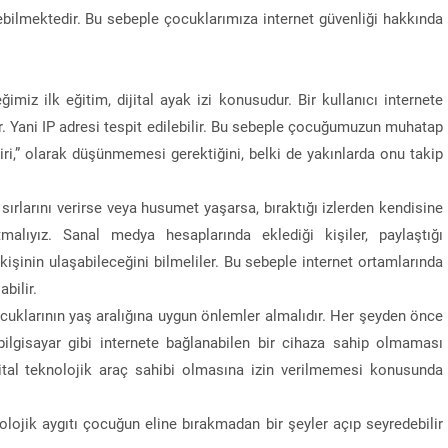
ebilmektedir. Bu sebeple çocuklarımıza internet güvenliği hakkında
miz ilk eğitim, dijital ayak izi konusudur. Bir kullanıcı internete
ır. Yani IP adresi tespit edilebilir. Bu sebeple çocuğumuzun muhatap
iri,” olarak düşünmemesi gerektiğini, belki de yakınlarda onu takip
sırlarını verirse veya husumet yaşarsa, bıraktığı izlerden kendisine
tmalıyız. Sanal medya hesaplarında eklediği kişiler, paylaştığı
k kişinin ulaşabileceğini bilmeliler. Bu sebeple internet ortamlarında
bilir.
ocuklarının yaş aralığına uygun önlemler almalıdır. Her şeyden önce
bilgisayar gibi internete bağlanabilen bir cihaza sahip olmaması
ital teknolojik araç sahibi olmasına izin verilmemesi konusunda
lojik aygıtı çocuğun eline bırakmadan bir şeyler açıp seyredebilir