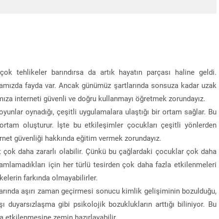
ok tehlikeler barındırsa da artık hayatın parçası haline geldi.
mamızda fayda var. Ancak günümüz şartlarında sonsuza kadar uzak
za interneti güvenli ve doğru kullanmayı öğretmek zorundayız.
oyunlar oynadığı, çeşitli uygulamalara ulaştığı bir ortam sağlar. Bu
ortam oluşturur. İşte bu etkileşimler çocukları çeşitli yönlerden
ernet güvenliği hakkında eğitim vermek zorundayız.
t çok daha zararlı olabilir. Çünkü bu çağlardaki çocuklar çok daha
mamlamadıkları için her türlü tesirden çok daha fazla etkilenmeleri
lerin farkında olmayabilirler.
arında aşırı zaman geçirmesi sonucu kimlik gelişiminin bozulduğu,
 duyarsızlaşma gibi psikolojik bozuklukların arttığı biliniyor. Bu
a etkilenmesine zemin hazırlayabilir.