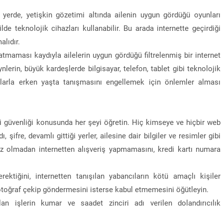
 yerde, yetişkin gözetimi altında ailenin uygun gördüğü oyunları
e teknolojik cihazları kullanabilir. Bu arada internette geçirdiği
lıdır.
atmaması kaydıyla ailelerin uygun gördüğü filtrelenmiş bir internet
nlerin, büyük kardeşlerde bilgisayar, telefon, tablet gibi teknolojik
tlarla erken yaşta tanışmasını engellemek için önlemler alması
ri güvenliği konusunda her şeyi öğretin. Hiç kimseye ve hiçbir web
 şifre, devamlı gittiği yerler, ailesine dair bilgiler ve resimler gibi
niz olmadan internetten alışveriş yapmamasını, kredi kartı numara
rektiğini, internetten tanışılan yabancıların kötü amaçlı kişiler
 fotoğraf çekip göndermesini isterse kabul etmemesini öğütleyin.
an işlerin kumar ve saadet zinciri adı verilen dolandırıcılık