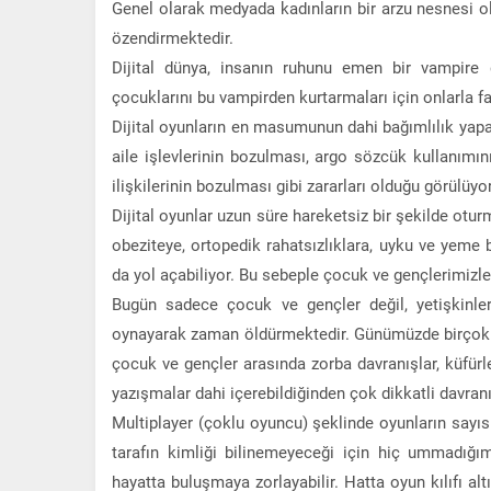
Genel olarak medyada kadınların bir arzu nesnesi o
özendirmektedir.
Dijital dünya, insanın ruhunu emen bir vampir
çocuklarını bu vampirden kurtarmaları için onlarla f
Dijital oyunların en masumunun dahi bağımlılık yap
aile işlevlerinin bozulması, argo sözcük kullanımı
ilişkilerinin bozulması gibi zararları olduğu görülüyor
Dijital oyunlar uzun süre hareketsiz bir şekilde otu
obeziteye, ortopedik rahatsızlıklara, uyku ve yeme b
da yol açabiliyor. Bu sebeple çocuk ve gençlerimizle
Bugün sadece çocuk ve gençler değil, yetişkinler 
oynayarak zaman öldürmektedir. Günümüzde birçok i
çocuk ve gençler arasında zorba davranışlar, küfürleş
yazışmalar dahi içerebildiğinden çok dikkatli davra
Multiplayer (çoklu oyuncu) şeklinde oyunların sayı
tarafın kimliği bilinemeyeceği için hiç ummadığım
hayatta buluşmaya zorlayabilir. Hatta oyun kılıfı altı