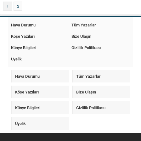
Macaristan Devletini ortadan
gelince, Allah kendisine ilk vahyi,
1
2
kaldırdıktan sonra, ülkeyi yavaş
yani...
yavaş...
Hava Durumu
Tüm Yazarlar
Köşe Yazıları
Bize Ulaşın
Künye Bilgileri
Gizlilik Politikası
Üyelik
Hava Durumu
Tüm Yazarlar
Köşe Yazıları
Bize Ulaşın
Künye Bilgileri
Gizlilik Politikası
Üyelik