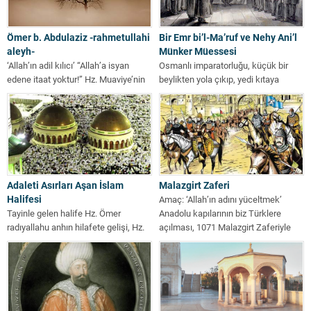
Ömer b. Abdulaziz -rahmetullahi
Bir Emr bi’l-Ma’ruf ve Nehy Ani’l
aleyh-
Münker Müessesi
‘Allah’ın adil kılıcı’ “Allah’a isyan
Osmanlı imparatorluğu, küçük bir
edene itaat yoktur!” Hz. Muaviye’nin
beylikten yola çıkıp, yedi kıtaya
oğlu Yezid’i veliaht tayin etmesiyle...
yayılan sınırlara ulaşmış ve gittiği
her...
Adaleti Asırları Aşan İslam
Malazgirt Zaferi
Halifesi
Amaç: ‘Allah’ın adını yüceltmek’
Tayinle gelen halife Hz. Ömer
Anadolu kapılarının biz Türklere
radıyallahu anhın hilafete gelişi, Hz.
açılması, 1071 Malazgirt Zaferiyle
Ebu Bekir’in radıyallahu anhınkinden
olmuştur; fakat bu...
farklı...