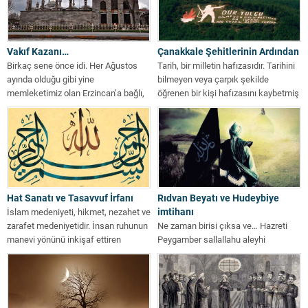
Vakıf Kazanı…
Çanakkale Şehitlerinin Ardından
Birkaç sene önce idi. Her Ağustos
Tarih, bir milletin hafızasıdır. Tarihini
ayında olduğu gibi yine
bilmeyen veya çarpık şekilde
memleketimiz olan Erzincan’a bağlı,
öğrenen bir kişi hafızasını kaybetmiş
Kemah’ın...
gibidir,...
Hat Sanatı ve Tasavvuf İrfanı
Rıdvan Beyatı ve Hudeybiye
imtihanı
İslam medeniyeti, hikmet, nezahet ve
zarafet medeniyetidir. İnsan ruhunun
Ne zaman birisi çıksa ve… Hazreti
manevi yönünü inkişaf ettiren
Peygamber sallallahu aleyhi
tasavvuf irfanı...
vesellemin Mekke’den Medine’ye
hicreti altıncı yılını...