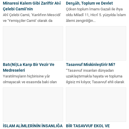
Minaresi Kalem Gibi Zariftir Ahî
Dergâh, Toplum ve Devlet
Çelebi Camii’nin
Çöken toplum İmamı Gazali ile ihya
Ahî Çelebi Camii, ‘Kanlıfırın Mescidi’
oldu Miladî 11, Hicrî 5. yüzyılda İslam
ve ‘Yemişçiler Camii’ olarak da
âlemi zenginliğin...
bilinir. Fatih ilçesi, Eminönü
semtinde,...
Batı(Ni)La Karşı Bir Vezir Ve
Tasavvuf Miskinleştirir Mi?
Medreseleri
“Tasavvuf insanları dünyadan
Yaratılmışların hiçbirisine yâr
uzaklaştırmakla hayata ve topluma
olmayacak ve esasında baki olan
ilgisiz mi kılıyor, Tasavvuf ehli olarak
hayatın tarlası niteliğindeki dünyada
bilinen insanların mesela cihada
Hak ile batılın...
iştirak ettiği...
İSLAM ALİMLERİNİN İNSANLIĞA
BİR TASAVVUF EKOL VE