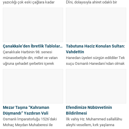
yazıcılığı çok eski çağlara kadar
Dîni, dolayısıyla ahiret odaklı bir
uzanır. Tarih yazmanın ve tarih...
yaşam tarzını cemiyet hayatında, yok
saymaya...
Çanakkale’den İbretlik Tablolar…
Tabutuna Haciz Konulan Sultan:
Vahdettin
Çanakkale Harbinin 98. senesi
münasebetiyle din, millet ve vatan
Hanedan üyeleri sürgün edildiler Tek
uğruna şehadet şerbetini içerek
suçu Osmanlı Hanedanı’ndan olmak
aramızdan ayrılan,...
olan 164 kişi, 3 Mart 1924’de...
Mezar Taşına “Kahraman
Efendimize Nübüvvetinin
Düşmandı” Yazdıran Vali
Bildirilmesi
Osmanlı İmparatorluğu 1526’daki
İlk vahiy Hz. Muhammed sallallâhu
Mohaç Meydan Muhaberesi ile
aleyhi vesellem, kırk yaşlarına