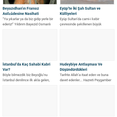
Beyazıdhan’ın Fransız
Eyüp’te İki Şah Sultan ve
Asilzâdesine Nasihati
Külliyeleri
“Ya yıkarlar ya da biz gidip yerle bir
Eyüp Sultan’da cami-i kebir
ederiz!” Yıldırım Bayezid Osmanlı
çevresinde şekillenen büyük
tahtına oturunca Çandarlı...
külliyeden sonra ikinci önemli külliye
Zal Mahmut Paşa...
İstanbul’da Kaç Sahabi Kabri
Hudeybiye Antlaşması Ve
Var?
Düşündürdükleri
Böyle bilmezdik biz Beyoğlu’nu
Tarihte Allah’a itaat eden ve buna
İstanbul denilince ilk akla gelen,
davet edenler…. Hazreti Peygamber
tepeler üzerine konmuş görkemli
sallallahu aleyhi vesellemin
camilerdir. Sultan...
Mekke’den Medine’ye...