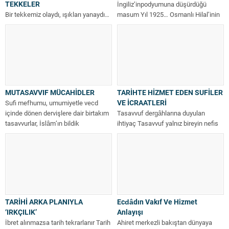
TEKKELER
İngiliz’inpodyumuna düşürdüğü
Bir tekkemiz olaydı, ışıkları yanaydı…
masum Yıl 1925… Osmanlı Hilal’inin
Tarihimizle ilgili birçok konuda
batışının ardından henüz iki...
olduğu gibi tekkeler konusunda da
dengeyi...
MUTASAVVIF MÜCAHİDLER
TARİHTE HİZMET EDEN SUFİLER
VE İCRAATLERİ
Sufi mefhumu, umumiyetle vecd
içinde dönen dervişlere dair birtakım
Tasavvuf dergâhlarına duyulan
tasavvurlar, İslâm’ın bildik
ihtiyaç Tasavvuf yalnız bireyin nefis
geleneklerine benzemeyen sıradışı...
terbiyesi ile ilgili olsaydı, kişilerin
kitaplardan öğrenip...
TARİHİ ARKA PLANIYLA
Ecdâdın Vakıf Ve Hizmet
‘IRKÇILIK’
Anlayışı
İbret alınmazsa tarih tekrarlanır Tarih
Ahiret merkezli bakıştan dünyaya