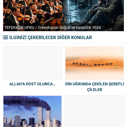
TEFEKKÜR UFKU / Orkestranın Soğuk ve Despotik Yüzü
P
İLGİNİZİ ÇEKEBİLECEK DİĞER KONULAR
ALLAH’A DOST OLUNCA…
DİN UĞRUNDA ÇEKİLEN ŞEREFLİ
ÇİLELER