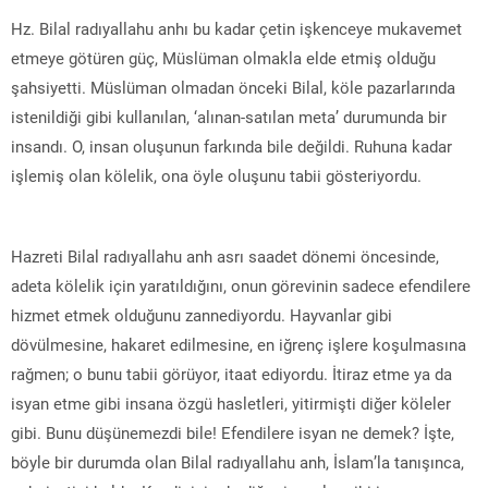
Hz. Bilal radıyallahu anhı bu kadar çetin işkenceye mukavemet
etmeye götüren güç, Müslüman olmakla elde etmiş olduğu
şahsiyetti. Müslüman olmadan önceki Bilal, köle pazarlarında
istenildiği gibi kullanılan, ‘alınan-satılan meta’ durumunda bir
insandı. O, insan oluşunun farkında bile değildi. Ruhuna kadar
işlemiş olan kölelik, ona öyle oluşunu tabii gösteriyordu.
Hazreti Bilal radıyallahu anh asrı saadet dönemi öncesinde,
adeta kölelik için yaratıldığını, onun görevinin sadece efendilere
hizmet etmek olduğunu zannediyordu. Hayvanlar gibi
dövülmesine, hakaret edilmesine, en iğrenç işlere koşulmasına
rağmen; o bunu tabii görüyor, itaat ediyordu. İtiraz etme ya da
isyan etme gibi insana özgü hasletleri, yitirmişti diğer köleler
gibi. Bunu düşünemezdi bile! Efendilere isyan ne demek? İşte,
böyle bir durumda olan Bilal radıyallahu anh, İslam’la tanışınca,