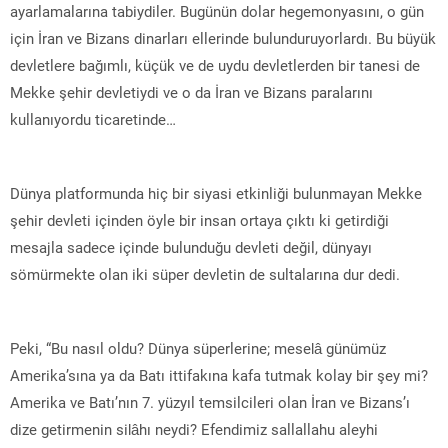
ayarlamalarına tabiydiler. Bugünün dolar hegemonyasını, o gün
için İran ve Bizans dinarları ellerinde bulunduruyorlardı. Bu büyük
devletlere bağımlı, küçük ve de uydu devletlerden bir tanesi de
Mekke şehir devletiydi ve o da İran ve Bizans paralarını
kullanıyordu ticaretinde…
Dünya platformunda hiç bir siyasi etkinliği bulunmayan Mekke
şehir devleti içinden öyle bir insan ortaya çıktı ki getirdiği
mesajla sadece içinde bulunduğu devleti değil, dünyayı
sömürmekte olan iki süper devletin de sultalarına dur dedi.
Peki, “Bu nasıl oldu? Dünya süperlerine; meselâ günümüz
Amerika’sına ya da Batı ittifakına kafa tutmak kolay bir şey mi?
Amerika ve Batı’nın 7. yüzyıl temsilcileri olan İran ve Bizans’ı
dize getirmenin silâhı neydi? Efendimiz sallallahu aleyhi