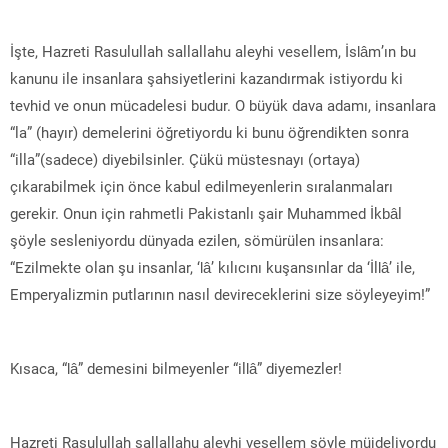
İşte, Hazreti Rasulullah sallallahu aleyhi vesellem, İslâm’ın bu
kanunu ile insanlara şahsiyetlerini kazandırmak istiyordu ki
tevhid ve onun mücadelesi budur. O büyük dava adamı, insanlara
“la” (hayır) demelerini öğretiyordu ki bunu öğrendikten sonra
“illa”(sadece) diyebilsinler. Çükü müstesnayı (ortaya)
çıkarabilmek için önce kabul edilmeyenlerin sıralanmaları
gerekir. Onun için rahmetli Pakistanlı şair Muhammed İkbâl
şöyle sesleniyordu dünyada ezilen, sömürülen insanlara:
“Ezilmekte olan şu insanlar, ‘lâ’ kılıcını kuşansınlar da ‘İllâ’ ile,
Emperyalizmin putlarının nasıl devireceklerini size söyleyeyim!”
Kısaca, “lâ” demesini bilmeyenler “illâ” diyemezler!
Hazreti Rasulullah sallallahu aleyhi vesellem şöyle müjdeliyordu