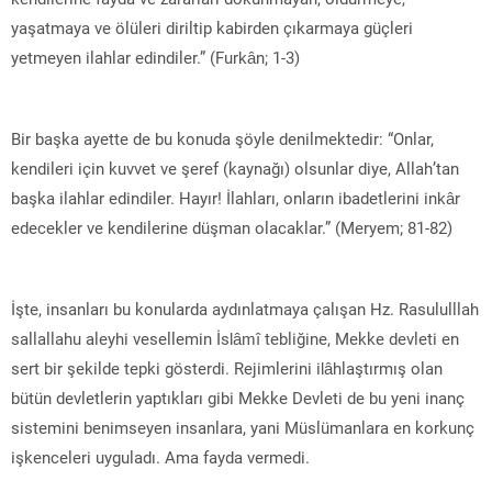
yaşatmaya ve ölüleri diriltip kabirden çıkarmaya güçleri
yetmeyen ilahlar edindiler.” (Furkân; 1-3)
Bir başka ayette de bu konuda şöyle denilmektedir: “Onlar,
kendileri için kuvvet ve şeref (kaynağı) olsunlar diye, Allah’tan
başka ilahlar edindiler. Hayır! İlahları, onların ibadetlerini inkâr
edecekler ve kendilerine düşman olacaklar.” (Meryem; 81-82)
İşte, insanları bu konularda aydınlatmaya çalışan Hz. Rasululllah
sallallahu aleyhi vesellemin İslâmî tebliğine, Mekke devleti en
sert bir şekilde tepki gösterdi. Rejimlerini ilâhlaştırmış olan
bütün devletlerin yaptıkları gibi Mekke Devleti de bu yeni inanç
sistemini benimseyen insanlara, yani Müslümanlara en korkunç
işkenceleri uyguladı. Ama fayda vermedi.