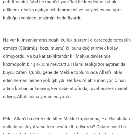
getirilmesini, ‘abd ile mabûd’ yani ‘kul ile kendisine kulluk
edilecek olan’ın açıkça belirlenmesini ve bu yeni esasa göre
kulluğun yeniden tanzimini hedefliyordu.
Ne var ki insanlar arasındaki kulluk sistemi o derecede tefessüh
etmişti (Çürümüş, bozulmuştu) ki, bunu değiştirmek kolay
olmuyordu. Ve bu karışıklıktandır ki, Mekke devletinde
kozmopolit bir şirk dini mevcuttu. İslamî tebliği zorlaştıran da
buydu zaten. Çünkü genelde Mekke toplumunda Allah’ı inkâr
eden hemen hemen yok gibiydi. Herkes Allah’a inanıyor, O’nun
adına kurbanlar kesiyor, Evi Kâbe etrafında, tavaf ederek ibadet
ediyor, Allah adına yemin ediyordu.
Peki, Allah’ı bu derecede bilen Mekke toplumuna, Hz. Rasulullah
sallallahu aleyhi vesellem neyi teklif ediyordu? Onlara nasıl bir