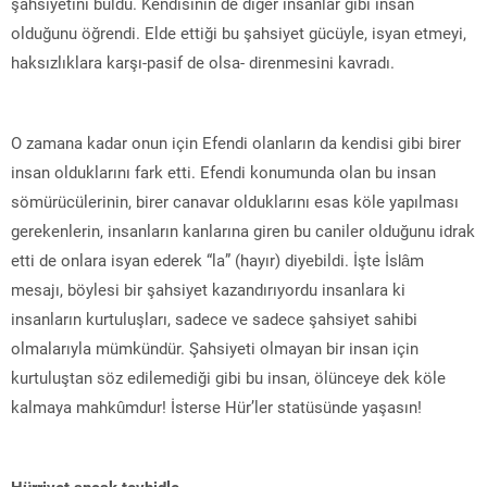
şahsiyetini buldu. Kendisinin de diğer insanlar gibi insan
olduğunu öğrendi. Elde ettiği bu şahsiyet gücüyle, isyan etmeyi,
haksızlıklara karşı-pasif de olsa- direnmesini kavradı.
O zamana kadar onun için Efendi olanların da kendisi gibi birer
insan olduklarını fark etti. Efendi konumunda olan bu insan
sömürücülerinin, birer canavar olduklarını esas köle yapılması
gerekenlerin, insanların kanlarına giren bu caniler olduğunu idrak
etti de onlara isyan ederek “la” (hayır) diyebildi. İşte İslâm
mesajı, böylesi bir şahsiyet kazandırıyordu insanlara ki
insanların kurtuluşları, sadece ve sadece şahsiyet sahibi
olmalarıyla mümkündür. Şahsiyeti olmayan bir insan için
kurtuluştan söz edilemediği gibi bu insan, ölünceye dek köle
kalmaya mahkûmdur! İsterse Hür’ler statüsünde yaşasın!
Hürriyet ancak tevhidle