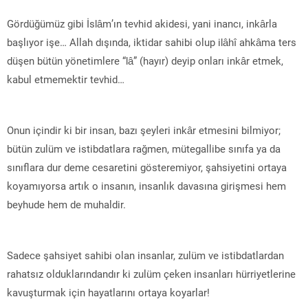
Gördüğümüz gibi İslâm’ın tevhid akidesi, yani inancı, inkârla
başlıyor işe… Allah dışında, iktidar sahibi olup ilâhî ahkâma ters
düşen bütün yönetimlere “lâ” (hayır) deyip onları inkâr etmek,
kabul etmemektir tevhid…
Onun içindir ki bir insan, bazı şeyleri inkâr etmesini bilmiyor;
bütün zulüm ve istibdatlara rağmen, mütegallibe sınıfa ya da
sınıflara dur deme cesaretini gösteremiyor, şahsiyetini ortaya
koyamıyorsa artık o insanın, insanlık davasına girişmesi hem
beyhude hem de muhaldir.
Sadece şahsiyet sahibi olan insanlar, zulüm ve istibdatlardan
rahatsız olduklarındandır ki zulüm çeken insanları hürriyetlerine
kavuşturmak için hayatlarını ortaya koyarlar!