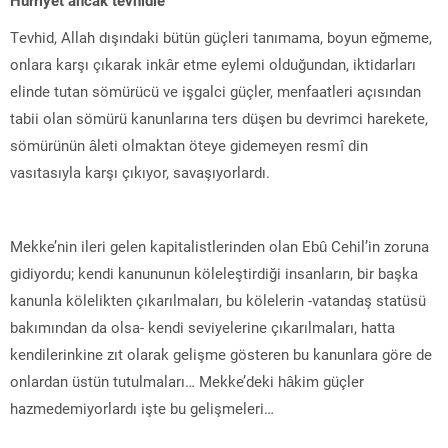
Tevhid, Allah dışındaki bütün güçleri tanımama, boyun eğmeme,
onlara karşı çıkarak inkâr etme eylemi olduğundan, iktidarları
elinde tutan sömürücü ve işgalci güçler, menfaatleri açısından
tabii olan sömürü kanunlarına ters düşen bu devrimci harekete,
sömürünün âleti olmaktan öteye gidemeyen resmî din
vasıtasıyla karşı çıkıyor, savaşıyorlardı.
Mekke’nin ileri gelen kapitalistlerinden olan Ebû Cehil’in zoruna
gidiyordu; kendi kanununun köleleştirdiği insanların, bir başka
kanunla kölelikten çıkarılmaları, bu kölelerin -vatandaş statüsü
bakımından da olsa- kendi seviyelerine çıkarılmaları, hatta
kendilerinkine zıt olarak gelişme gösteren bu kanunlara göre de
onlardan üstün tutulmaları… Mekke’deki hâkim güçler
hazmedemiyorlardı işte bu gelişmeleri…