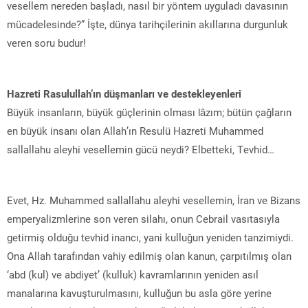
vesellem nereden başladı, nasıl bir yöntem uyguladı davasının
mücadelesinde?” İşte, dünya tarihçilerinin akıllarına durgunluk
veren soru budur!
Hazreti Rasulullah’ın düşmanları ve destekleyenleri
Büyük insanların, büyük güçlerinin olması lâzım; bütün çağların
en büyük insanı olan Allah’ın Resulü Hazreti Muhammed
sallallahu aleyhi vesellemin gücü neydi? Elbetteki, Tevhid…
Evet, Hz. Muhammed sallallahu aleyhi vesellemin, İran ve Bizans
emperyalizmlerine son veren silahı, onun Cebrail vasıtasıyla
getirmiş olduğu tevhid inancı, yani kulluğun yeniden tanzimiydi.
Ona Allah tarafından vahiy edilmiş olan kanun, çarpıtılmış olan
‘abd (kul) ve abdiyet’ (kulluk) kavramlarının yeniden asıl
manalarına kavuşturulmasını, kulluğun bu asla göre yerine