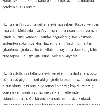
kulluk teklif etti ki ona karşı çıktılar? İşte üzerinde durulması
gereken husus budur.
Hz. İbrahim’in oğlu İsmail’le (aleyhimüsselam) Kâbe’yi yeniden
inşa edip, Mekke’de İslâm’ı yerleştirmelerinden sonra, zaman
içinde bu dine, yabancı unsurlar, değişik düşünce ve inanç
sistemleri sokulmuş; din, Hazreti İbrahim’in dini olmaktan
çıkarılmış, içinde yanlış bir Allah inancıyla beraber, karışık bir
puta tapıcılık oluşmuştu. Buna, ‘şirk dini’ diyoruz.
Hz. Rasulullah sallallahu aleyhi vesellemin tevhid silahı, bütün
sömürücü güçleri hedef aldığı içindir ki onun en azılı düşmanları,
o gün olduğu gibi bugün de müstekbirlerdir, kapitalistlerdir,
dünyayı ve insanları sömürme çarklarını ellerinde
bulunduranlardır. Çünkü onun kanunlarının tavizsiz olarak
uygulandığı yerlerde, menfaat grupları zemin bulamıyor; birilerini