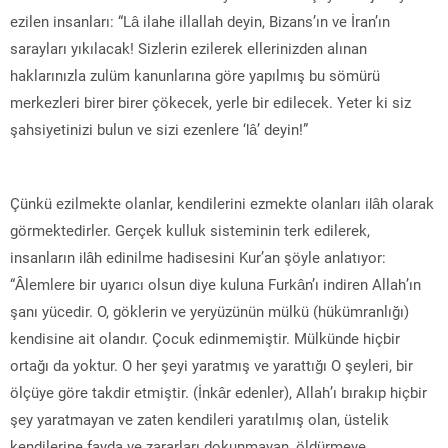
ezilen insanları: “Lâ ilahe illallah deyin, Bizans’ın ve İran’ın
sarayları yıkılacak! Sizlerin ezilerek ellerinizden alınan
haklarınızla zulüm kanunlarına göre yapılmış bu sömürü
merkezleri birer birer çökecek, yerle bir edilecek. Yeter ki siz
şahsiyetinizi bulun ve sizi ezenlere ‘lâ’ deyin!”
Çünkü ezilmekte olanlar, kendilerini ezmekte olanları ilâh olarak
görmektedirler. Gerçek kulluk sisteminin terk edilerek,
insanların ilâh edinilme hadisesini Kur’an şöyle anlatıyor:
“Âlemlere bir uyarıcı olsun diye kuluna Furkân’ı indiren Allah’ın
şanı yücedir. O, göklerin ve yeryüzünün mülkü (hükümranlığı)
kendisine ait olandır. Çocuk edinmemiştir. Mülkünde hiçbir
ortağı da yoktur. O her şeyi yaratmış ve yarattığı O şeyleri, bir
ölçüye göre takdir etmiştir. (İnkâr edenler), Allah’ı bırakıp hiçbir
şey yaratmayan ve zaten kendileri yaratılmış olan, üstelik
kendilerine fayda ve zararları dokunmayan, öldürmeye,