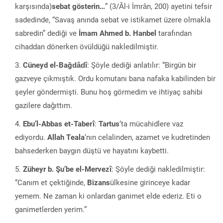
karşısında)
sebat gösterin…
” (3/Âl-i İmrân, 200) ayetini tefsir
sadedinde, “Savaş anında sebat ve istikamet üzere olmakla
sabredin” dediği ve
İmam Ahmed b. Hanbel
tarafından
cihaddan dönerken övüldüğü nakledilmiştir.
Cüneyd el-Bağdâdî
: Şöyle dediği anlatılır: “Birgün bir
gazveye çıkmıştık. Ordu komutanı bana nafaka kabilinden bir
şeyler göndermişti. Bunu hoş görmedim ve ihtiyaç sahibi
gazilere dağıttım.
Ebu’l-Abbas et-Taberî
:
Tartus
‘ta mücahidlere vaz
ediyordu.
Allah Teala
‘nın celalinden, azamet ve kudretinden
bahsederken baygın düştü ve hayatını kaybetti.
Züheyr b. Şu’be el-Mervezî
: Şöyle dediği nakledilmiştir:
“Canım et çektiğinde,
Bizans
ülkesine girinceye kadar
yemem. Ne zaman ki onlardan ganimet elde ederiz. Eti o
ganimetlerden yerim.”