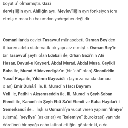
boyutlu” olmamıştır.
Gazi
dervişliğin
ayrı,
Ahiliğin
ayrı,
Mevlevîliğin
ayrı fonksiyon icra
etmiş olması bu bakımdan yadırgatıcı değildir…
Osmanlılar
‘da devlet-
Tasavvuf
münasebeti,
Osman Bey
‘den
itibaren adeta sistematik bir yapı arz etmiştir.
Osman Bey
‘in
bir
Tasavvuf
şeyhi olan
Edebali
ile,
Orhan Gazi
‘nin
Ahi
Hasan
,
Davud-u Kayserî
,
Abdal Murad
,
Abdal Musa
,
Geyikli
Baba
ile,
Murad Hüdavendigâr
‘ın (bir “ahi” olan)
Sinanüddin
Yusuf Paşa
ile,
Yıldırım Bayezid
‘in (aynı zamanda damadı
olan)
Emir Buhârî
ile,
II. Murad
‘ın
Hacı Bayram
Veli
ile,
Fatih
‘in
Akşemseddin
ile
, III, Murad
‘ın
Şeyh Şaban
Efendi
ile,
Kanuni
‘nin
Şeyh Ebû Sa’îd Efendi
ve
Baba Haydarî-i
Semerkandî
ile… ilişkisi
Osmanl
ı’ya vücut veren yapının “
ilmiye
”
(ulema), “
seyfiye
” (askerler) ve “
kalemiye
” (bürokrasi) yanında
dördüncü bir ayağa daha istinat ettiğini gösterir ki, o da