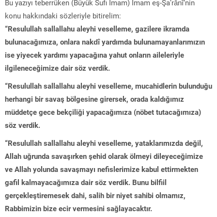
Bu yazıyı teberrüken (Büyük Sufi İmam) İmam eş-Şa’rânî‘nin
konu hakkındaki sözleriyle bitirelim:
“Resulullah sallallahu aleyhi veselleme, gazilere ikramda
bulunacağımıza, onlara nakdî yardımda bulunamayanlarımızın
ise yiyecek yardımı yapacağına yahut onların aileleriyle
ilgileneceğimize dair söz verdik.
“Resulullah sallallahu aleyhi veselleme, mucahidlerin bulunduğu
herhangi bir savaş bölgesine girersek, orada kaldığımız
müddetçe gece bekçiliği yapacağımıza (nöbet tutacağımıza)
söz verdik.
“Resulullah sallallahu aleyhi veselleme, yataklarımızda değil,
Allah uğrunda savaşırken şehid olarak ölmeyi dileyeceğimize
ve Allah yolunda savaşmayı nefislerimize kabul ettirmekten
gafil kalmayacağımıza dair söz verdik. Bunu bilfiil
gerçekleştiremesek dahi, salih bir niyet sahibi olmamız,
Rabbimizin bize ecir vermesini sağlayacaktır.