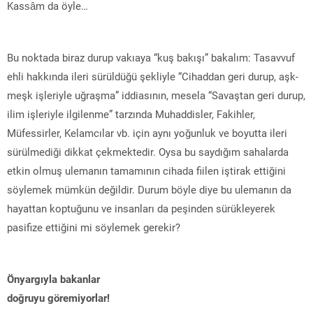
Kassâm da öyle…
Bu noktada biraz durup vakıaya “kuş bakışı” bakalım: Tasavvuf
ehli hakkında ileri sürüldüğü şekliyle “Cihaddan geri durup, aşk-
meşk işleriyle uğraşma” iddiasının, mesela “Savaştan geri durup,
ilim işleriyle ilgilenme” tarzında Muhaddisler, Fakihler,
Müfessirler, Kelamcılar vb. için aynı yoğunluk ve boyutta ileri
sürülmediği dikkat çekmektedir. Oysa bu saydığım sahalarda
etkin olmuş ulemanın tamamının cihada fiilen iştirak ettiğini
söylemek mümkün değildir. Durum böyle diye bu ulemanın da
hayattan koptuğunu ve insanları da peşinden sürükleyerek
pasifize ettiğini mi söylemek gerekir?
Önyargıyla bakanlar
doğruyu göremiyorlar!