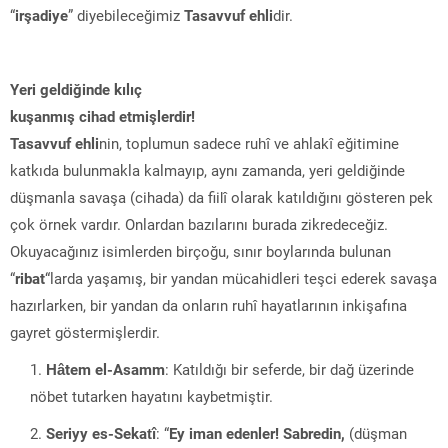
“
irşadiye
” diyebileceğimiz
Tasavvuf ehli
dir.
Yeri geldiğinde kılıç
kuşanmış cihad etmişlerdir!
Tasavvuf ehli
nin, toplumun sadece ruhî ve ahlakî eğitimine
katkıda bulunmakla kalmayıp, aynı zamanda, yeri geldiğinde
düşmanla savaşa (cihada) da fiilî olarak katıldığını gösteren pek
çok örnek vardır. Onlardan bazılarını burada zikredeceğiz.
Okuyacağınız isimlerden birçoğu, sınır boylarında bulunan
“
ribat
“larda yaşamış, bir yandan mücahidleri teşci ederek savaşa
hazırlarken, bir yandan da onların ruhî hayatlarının inkişafına
gayret göstermişlerdir.
Hâtem el-Asamm
: Katıldığı bir seferde, bir dağ üzerinde
nöbet tutarken hayatını kaybetmiştir.
Seriyy es-Sekatî
: “
Ey iman edenler! Sabredin,
(düşman