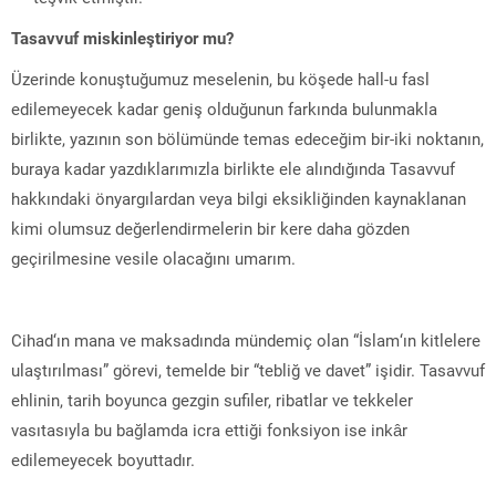
Tasavvuf miskinleştiriyor mu?
Üzerinde konuştuğumuz meselenin, bu köşede hall-u fasl
edilemeyecek kadar geniş olduğunun farkında bulunmakla
birlikte, yazının son bölümünde temas edeceğim bir-iki noktanın,
buraya kadar yazdıklarımızla birlikte ele alındığında Tasavvuf
hakkındaki önyargılardan veya bilgi eksikliğinden kaynaklanan
kimi olumsuz değerlendirmelerin bir kere daha gözden
geçirilmesine vesile olacağını umarım.
Cihad‘ın mana ve maksadında mündemiç olan “İslam‘ın kitlelere
ulaştırılması” görevi, temelde bir “tebliğ ve davet” işidir. Tasavvuf
ehlinin, tarih boyunca gezgin sufiler, ribatlar ve tekkeler
vasıtasıyla bu bağlamda icra ettiği fonksiyon ise inkâr
edilemeyecek boyuttadır.