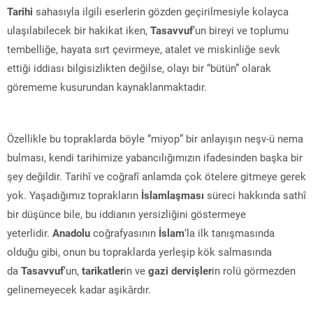
Tarihi
sahasıyla ilgili eserlerin gözden geçirilmesiyle kolayca
ulaşılabilecek bir hakikat iken,
Tasavvuf
‘un bireyi ve toplumu
tembelliğe, hayata sırt çevirmeye, atalet ve miskinliğe sevk
ettiği iddiası bilgisizlikten değilse, olayı bir “bütün” olarak
görememe kusurundan kaynaklanmaktadır.
Özellikle bu topraklarda böyle “miyop” bir anlayışın neşv-ü nema
bulması, kendi tarihimize yabancılığımızın ifadesinden başka bir
şey değildir. Tarihî ve coğrafî anlamda çok ötelere gitmeye gerek
yok. Yaşadığımız toprakların
İslamlaşması
süreci hakkında sathî
bir düşünce bile, bu iddianın yersizliğini göstermeye
yeterlidir.
Anadolu
coğrafyasının
İslam
‘la ilk tanışmasında
olduğu gibi, onun bu topraklarda yerleşip kök salmasında
da
Tasavvuf
‘un,
tarikatler
in ve
gazi dervişler
in rolü görmezden
gelinemeyecek kadar aşikârdır.