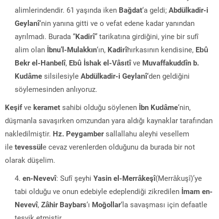
alimlerindendir. 61 yaşında iken
Bağdat
‘a geldi;
Abdülkadir-i
Geylanî
‘nin yanına gitti ve o vefat edene kadar yanından
ayrılmadı. Burada “
Kadirî
” tarikatına girdiğini, yine bir sufî
alim olan
İbnu’l-Mulakkın
‘ın,
Kadirî
hırkasının kendisine,
Ebû
Bekr el-Hanbelî
,
Ebû İshak el-Vâsıtî
ve
Muvaffakuddîn b.
Kudâme
silsilesiyle
Abdülkadir-i Geylanî
‘den geldiğini
söylemesinden anlıyoruz.
Keşif
ve
keramet
sahibi olduğu söylenen
İbn Kudâme
‘nin,
düşmanla savaşırken omzundan yara aldığı kaynaklar tarafından
nakledilmiştir.
Hz. Peygamber
sallallahu aleyhi vesellem
ile
tevessül
e cevaz verenlerden olduğunu da burada bir not
olarak düşelim.
en-Nevevî
: Sufî şeyhi
Yasin el-Merrâkeşî
(Merrâkuşî)’ye
tabi olduğu ve onun edebiyle edeplendiği zikredilen
İmam en-
Nevevî
,
Zâhir Baybars
‘ı
Moğollar
‘la savaşması için defaatle
teşvik etmiştir.