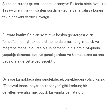
Şu halde burada şu soru önem kazanıyor: Bu iddia niçin özellikle
Tasavvuf ehli hakkında ileri sürülmektedir? Bana kalırsa bunun
tek bir cevabı vardır: Önyargı!
“Hayata katılma”nın en somut ve keskin göstergesi olan
“cihad“a fiilen iştirak edip etmeme durumu, hangi meslek ve
meşrebe mensup olursa olsun herhangi bir İslam büyüğünün
yaşadığı döneme, özel ve genel şartlara ve hizmet etme tarzına
bağlı olarak elbette değişecektir.
Öyleyse bu noktada ileri sürülebilecek örneklerden yola çıkarak
“Tasavvuf insanı hayattan koparıyor” gibi korkunç bir
genellemeye ulaşmak büyük bir yanılgı ve hata olur.