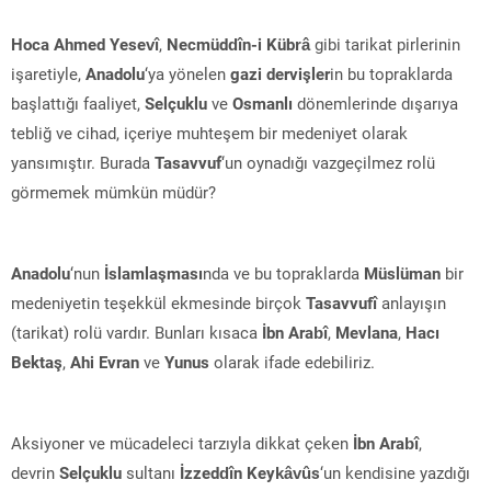
Hoca Ahmed Yesevî
,
Necmüddîn-i Kübrâ
gibi tarikat pirlerinin
işaretiyle,
Anadolu
‘ya yönelen
gazi dervişler
in bu topraklarda
başlattığı faaliyet,
Selçuklu
ve
Osmanlı
dönemlerinde dışarıya
tebliğ ve cihad, içeriye muhteşem bir medeniyet olarak
yansımıştır. Burada
Tasavvuf
‘un oynadığı vazgeçilmez rolü
görmemek mümkün müdür?
Anadolu
‘nun
İslamlaşması
nda ve bu topraklarda
Müslüman
bir
medeniyetin teşekkül ekmesinde birçok
Tasavvufî
anlayışın
(tarikat) rolü vardır. Bunları kısaca
İbn Arabî
,
Mevlana
,
Hacı
Bektaş
,
Ahi Evran
ve
Yunus
olarak ifade edebiliriz.
Aksiyoner ve mücadeleci tarzıyla dikkat çeken
İbn Arabî
,
devrin
Selçuklu
sultanı
İzzeddîn Keykâvûs
‘un kendisine yazdığı