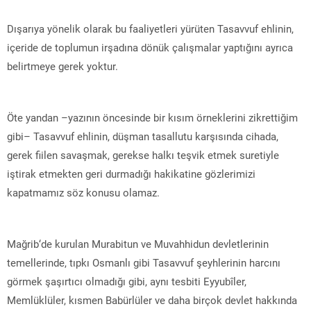
Dışarıya yönelik olarak bu faaliyetleri yürüten Tasavvuf ehlinin,
içeride de toplumun irşadına dönük çalışmalar yaptığını ayrıca
belirtmeye gerek yoktur.
Öte yandan –yazının öncesinde bir kısım örneklerini zikrettiğim
gibi– Tasavvuf ehlinin, düşman tasallutu karşısında cihada,
gerek fiilen savaşmak, gerekse halkı teşvik etmek suretiyle
iştirak etmekten geri durmadığı hakikatine gözlerimizi
kapatmamız söz konusu olamaz.
Mağrib‘de kurulan Murabitun ve Muvahhidun devletlerinin
temellerinde, tıpkı Osmanlı gibi Tasavvuf şeyhlerinin harcını
görmek şaşırtıcı olmadığı gibi, aynı tesbiti Eyyubîler,
Memlüklüler, kısmen Babürlüler ve daha birçok devlet hakkında