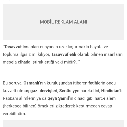
MOBİL REKLAM ALANI
“
Tasavvuf
insanları dünyadan uzaklaştırmakla hayata ve
topluma ilgisiz mi kılıyor,
Tasavvuf ehli
olarak bilinen insanların
mesela
cihad
a iştirak ettiği vaki midir?…”
Bu soruya,
Osmanlı
‘nın kuruluşundan itibaren
fetih
lerin öncü
kuvveti olmuş
gazi dervişler
i,
Senûsiyye
hareketini,
Hindistan
‘lı
Rabbânî alimlerin ya da
Şeyh Şamil
‘in cihadı gibi harc-ı alem
(herkesçe bilinen) örnekleri zikrederek kestirmeden cevap
verebilirdim.