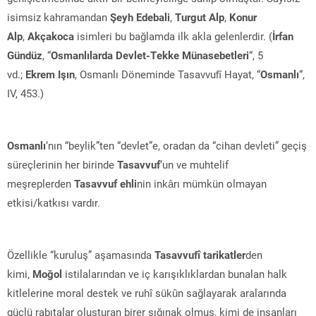
isimsiz kahramandan
Şeyh Edebali
,
Turgut Alp
,
Konur
Alp
,
Akçakoca
isimleri bu bağlamda ilk akla gelenlerdir. (
İrfan
Gündüz
, “
Osmanlılarda Devlet-Tekke Münasebetleri
“, 5
vd.;
Ekrem Işın
, Osmanlı Döneminde Tasavvufî Hayat, “
Osmanlı
“,
IV, 453.)
Osmanlı
‘nın “beylik”ten “devlet”e, oradan da “cihan devleti” geçiş
süreçlerinin her birinde
Tasavvuf
‘un ve muhtelif
meşreplerden
Tasavvuf ehli
nin inkârı mümkün olmayan
etkisi/katkısı vardır.
Özellikle “kuruluş” aşamasında
Tasavvufî tarikatler
den
kimi,
Moğol
istilalarından ve iç karışıklıklardan bunalan halk
kitlelerine moral destek ve ruhî sükûn sağlayarak aralarında
güçlü rabıtalar oluşturan birer sığınak olmuş, kimi de insanları