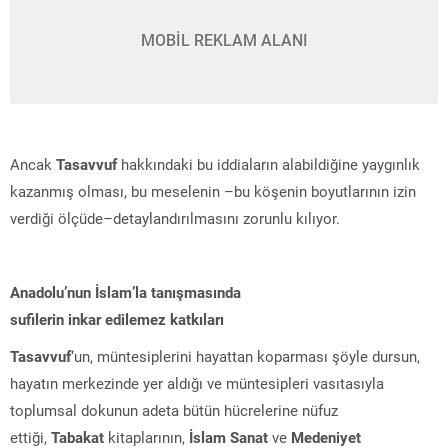
MOBİL REKLAM ALANI
Ancak
Tasavvuf
hakkındaki bu iddiaların alabildiğine yaygınlık
kazanmış olması, bu meselenin –bu köşenin boyutlarının izin
verdiği ölçüde–detaylandırılmasını zorunlu kılıyor.
Anadolu’nun İslam’la tanışmasında
sufilerin inkar edilemez katkıları
Tasavvuf
‘un, müntesiplerini hayattan koparması şöyle dursun,
hayatın merkezinde yer aldığı ve müntesipleri vasıtasıyla
toplumsal dokunun adeta bütün hücrelerine nüfuz
ettiği,
Tabakat
kitaplarının,
İslam Sanat
ve
Medeniyet