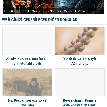
PARANTEZ / Haksızlıktan Hak Çıkmaz
T
İLGİNİZİ ÇEKEBİLECEK DİĞER KONULAR
Ali Ulvi Kurucu Hocaefendi -
‘Zincir İle Geleni Böyle
rahmetullahi aleyh-
Ağırlarlar…’
Hz. Peygamber -s.a.v.- ve
Beyazıdhan’ın Fransız
Çocuklar
Asilzâdesine Nasihati