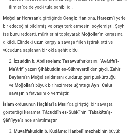
ilimler”de de yed-i tula sahibi idi.
Moğollar
Horasan
‘a girdiğinde
Cengiz Han
ona,
Harezm
‘i yerle
bir edeceğini bildirmiş ve orayı terk etmesini söylemişti. Şeyh
ise bunu reddetti, müritlerini toplayarak
Moğollar
‘ın karşısına
dikildi. Elindeki uzun kargıyla savaşa fiilen iştirak etti ve
vücuduna saplanan bir okla şehit oldu.
İzzuddîn b. Abdisselam
:
Tasavvuf
hırkasını, “
Avârifu’l-
Ma’ârif
” yazarı
Şihâbuddîn es-Sühreverdî
‘den giydi.
Zahir
Baybars
‘ın
Moğol
saldırısını durdurup geri püskürttüğü
ve
Moğollar
‘ı büyük bir hezimete uğrattığı
Ayn
–
Calut
savaşı
nın fetvasını o vermiştir.
İslam ordusu
nun
Haçlılar
‘la
Mısır
‘da giriştiği bir savaşta
gösterdiği keramet,
Tâcuddîn es-Sübkî
‘nin “
Tabakâtu’ş-
Şâfi’iyye
“sinde anlatılmıştır.
Muvaffakuddîn b. Kudâme
:
Hanbelî mezhebi
nin büyük