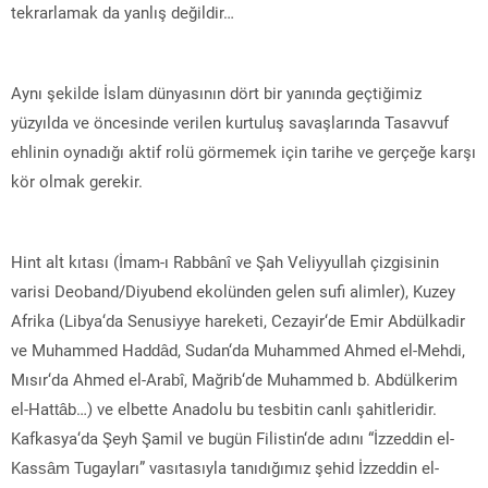
tekrarlamak da yanlış değildir…
Aynı şekilde İslam dünyasının dört bir yanında geçtiğimiz
yüzyılda ve öncesinde verilen kurtuluş savaşlarında Tasavvuf
ehlinin oynadığı aktif rolü görmemek için tarihe ve gerçeğe karşı
kör olmak gerekir.
Hint alt kıtası (İmam-ı Rabbânî ve Şah Veliyyullah çizgisinin
varisi Deoband/Diyubend ekolünden gelen sufi alimler), Kuzey
Afrika (Libya‘da Senusiyye hareketi, Cezayir‘de Emir Abdülkadir
ve Muhammed Haddâd, Sudan‘da Muhammed Ahmed el-Mehdi,
Mısır‘da Ahmed el-Arabî, Mağrib‘de Muhammed b. Abdülkerim
el-Hattâb…) ve elbette Anadolu bu tesbitin canlı şahitleridir.
Kafkasya‘da Şeyh Şamil ve bugün Filistin‘de adını “İzzeddin el-
Kassâm Tugayları” vasıtasıyla tanıdığımız şehid İzzeddin el-