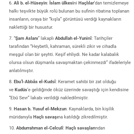
Ali b. el-Hüseyin
:
İslam ülkesi
ni
Haçlılar
‘dan temizlemeye
halkı teşvikte büyük rolü bulunan bu sufinin ribatına toplanan
insanların, oraya bir “kışla” görüntüsü verdiği kaynakların
naklettiği bir husustur.
“
Şam Aslanı
” lakaplı
Abdullah el-Yuninî
: Tarihçiler
tarafından “Heybetli, kahraman, sürekli zikir ve cihadla
meşgul olan bir şeyhti. Keşif ehliydi. Ne kadar kalabalık
olursa olsun düşmanla savaşmaktan çekinmezdi” ifadeleriyle
anlatılmıştır.
Ebu’l-Abbâs el-Kudsî
: Keramet sahibi bir zat olduğu
ve
Kudüs
‘e geldiğinde öküz üzerinde savaştığı için kendisine
“Ebû Sevr” lakabı verildiği nakledilmiştir.
Hasan b. Yusuf el-Mekzun
: Kaynaklarda, bin kişilik
müridanıyla
Haçlı savaşı
na katıldığı zikredilmiştir.
Abdurrahman el-Celculî
:
Haçlı savaşları
ndan