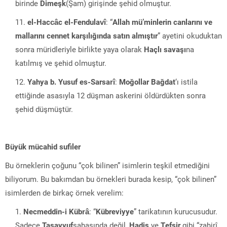
birinde
Dimeşk
(Şam) girişinde şehid olmuştur.
el-Haccâc el-Fendulavî
: “
Allah mü’minlerin canlarını ve
mallarını cennet karşılığında satın almıştır
” ayetini okuduktan
sonra müridleriyle birlikte yaya olarak
Haçlı savaşı
na
katılmış ve şehid olmuştur.
Yahya b. Yusuf es-Sarsarî
:
Moğollar Bağdat
‘ı istila
ettiğinde asasıyla 12 düşman askerini öldürdükten sonra
şehid düşmüştür.
Büyük mücahid sufiler
Bu örneklerin çoğunu “çok bilinen” isimlerin teşkil etmediğini
biliyorum. Bu bakımdan bu örnekleri burada kesip, “çok bilinen”
isimlerden de birkaç örnek verelim:
Necmeddin-i Kübrâ
: “
Kübreviyye
” tarikatının kurucusudur.
Sadece
Tasavvuf
sahasında değil,
Hadis
ve
Tefsir
gibi “zahirî