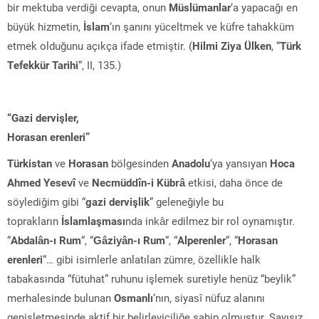
bir mektuba verdiği cevapta, onun
Müslümanlar
‘a yapacağı en
büyük hizmetin,
İslam
‘ın şanını yüceltmek ve küfre tahakküm
etmek olduğunu açıkça ifade etmiştir. (
Hilmi Ziya Ülken
, “
Türk
Tefekkür Tarihi
“, II, 135.)
“Gazi dervişler,
Horasan erenleri”
Türkistan
ve
Horasan
bölgesinden
Anadolu
‘ya yansıyan
Hoca
Ahmed Yesevî
ve
Necmüddîn-i Kübrâ
etkisi, daha önce de
söylediğim gibi “
gazi dervişlik
” geleneğiyle bu
toprakların
İslamlaşması
nda inkâr edilmez bir rol oynamıştır.
“
Abdalân-ı Rum
“, “
Gâziyân-ı Rum
“, “
Alperenler
“, “
Horasan
erenleri
“… gibi isimlerle anlatılan zümre, özellikle halk
tabakasında “fütuhat” ruhunu işlemek suretiyle henüz “beylik”
merhalesinde bulunan
Osmanlı
‘nın, siyasî nüfuz alanını
genişletmesinde aktif bir belirleyiciliğe sahip olmuştur. Sayısız