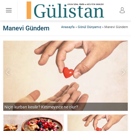
Manevi Gündem
Anasayfa
»
Gönül Dünyamız
»
Manevi Gündem
Niçin kurban kesilir? Kesmeyince ne olur?
O