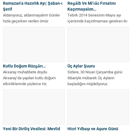
Ramazan’a Hazırlık Ayı; Şaban-ı
Regâib Ve Mi’râc Fırsatını
Şerif
Kaçırmayalım…
Aldanıyoruz, aldanmayalım! Günler
Tebrik 2014 Senesinin Mayıs ayı
hızla geçerken verilen ömür
içerisinde kaçırılmaması gereken iki
sermayesini tüketiyoruz her geçen
kıymetli mühim gece var. Bunlardan
gün, her saat, her...
ilki,...
Kutlu Doğum Rüzgârı…
Üç Aylar Şuuru
Aksaray muhabbete doydu
Sizlere, 30 Nisan Çarşamba günü
Aksaray’da yapılan kutlu doğum
itibariyle mübarek Üç Ayların
etkinliklerinde yüzlerce Hz.
başladığını müjdeliyoruz.
Resulullah sevdalısı, Aksaray Kültür...
“Müjdeliyoruz” dememiz boşuna
değil...
Yeni Bir Diriliş Vesilesi: Mevlid
Hicri Yılbaşı ve Aşure Günü