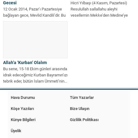
Gecesi
Hicri Yılbaşı (4 Kasım, Pazartesi)
12 Ocak 2014, Pazar’ı Pazartesiye
Resulullah sallallahu aleyhi
bağlayan gece, Mevlid Kandili’dir. Bu
vesellemin Mekke’den Medine’ye
vesileyle, tüm mümin
hicretini başlangıç alarak, kameri...
kardeşlerimizim Mevlid...
Allah’a ‘Kurban’ Olalım
Bu sene, 15-18 Ekim günleri arasında
idrak edeceğimiz Kurban Bayramın’ızı
tebrik eder, bütün İslam Ümmeti’nin...
Hava Durumu
Tüm Yazarlar
Köşe Yazıları
Bize Ulaşın
Künye Bilgileri
Gizlilik Politikası
Üyelik