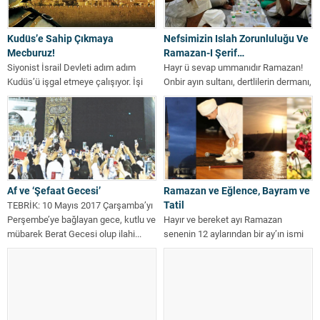
Kudüs’e Sahip Çıkmaya
Nefsimizin Islah Zorunluluğu Ve
Mecburuz!
Ramazan-I Şerif…
Siyonist İsrail Devleti adım adım
Hayr ü sevap ummanıdır Ramazan!
Kudüs’ü işgal etmeye çalışıyor. İşi
Onbir ayın sultanı, dertlilerin dermanı,
Kudüs’ü başkent ilan etmeye kadar...
suçluların sebeb-i gufranı, hayr ü...
Af ve ‘Şefaat Gecesi’
Ramazan ve Eğlence, Bayram ve
Tatil
TEBRİK: 10 Mayıs 2017 Çarşamba’yı
Perşembe’ye bağlayan gece, kutlu ve
Hayır ve bereket ayı Ramazan
mübarek Berat Gecesi olup ilahi...
senenin 12 aylarından bir ay’ın ismi
olan ve bu ayın...