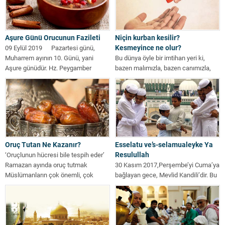
Aşure Günü Orucunun Fazileti
Niçin kurban kesilir?
Kesmeyince ne olur?
09 Eylül 2019 Pazartesi günü,
Muharrem ayının 10. Günü, yani
Bu dünya öyle bir imtihan yeri ki,
Aşure günüdür. Hz. Peygamber
bazen malımızla, bazen canımızla,
sallallahu...
bazen de sevdiklerimizle imtihan...
Oruç Tutan Ne Kazanır?
Esselatu ve’s-selamualeyke Ya
Resulullah
‘Oruçlunun hücresi bile tespih eder’
Ramazan ayında oruç tutmak
30 Kasım 2017,Perşembe’yi Cuma’ya
Müslümanların çok önemli, çok
bağlayan gece, Mevlid Kandili’dir. Bu
sevaplı, İslâm’ın...
vesileyle, tüm mümin
kardeşlerimizim Mevlid gecesini...