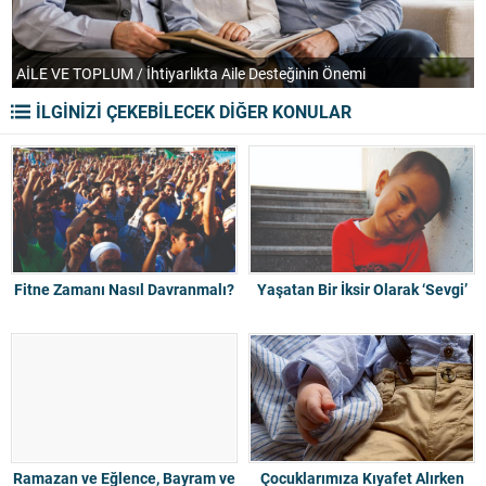
AİLE VE TOPLUM / İhtiyarlıkta Aile Desteğinin Önemi
T
İLGİNİZİ ÇEKEBİLECEK DİĞER KONULAR
Fitne Zamanı Nasıl Davranmalı?
Yaşatan Bir İksir Olarak ‘Sevgi’
Ramazan ve Eğlence, Bayram ve
Çocuklarımıza Kıyafet Alırken