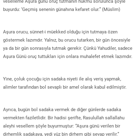
veselleme Aşura günü oruç tutmanın hükmü sorulunca şöyle
buyurdu: ‘Geçmiş senenin günahına kefaret olur.” (Müslim)
Aşura orucu, sünnet-i müekked olduğu için tutmaya özen
göstermek lazımdır. Yalnız, bu orucu tutarken, bir gün öncesiyle
ya da bir gün sonrasıyla tutmak gerekir. Çünkü Yahudiler, sadece
Aşura Günü oruç tuttukları için onlara muhalefet etmek lazımdır.
Yine, çoluk çocuğu için sadaka niyeti ile alış veriş yapmak,
alimler tarafından bol sevaplı bir amel olarak kabul edilmiştir.
Ayrıca, bugün bol sadaka vermek de diğer günlerde sadaka
vermekten faziletlidir. Bir hadisi şerifte, Rasulullah sallallahu
aleyhi vesellem şöyle buyurmuştur: “Aşura günü verilen bir
dirhemlik sadakaya, yedi yüz bin dirhem gibi sevap verilir.”