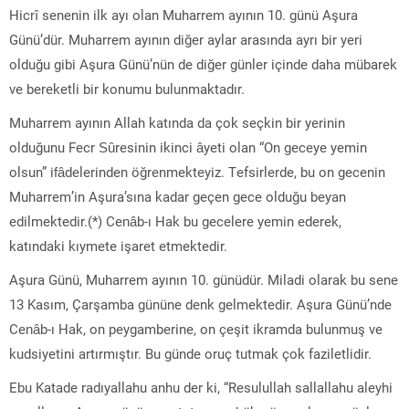
Hicrî senenin ilk ayı olan Muharrem ayının 10. günü Aşura
Günü’dür. Muharrem ayının diğer aylar arasında ayrı bir yeri
olduğu gibi Aşura Günü’nün de diğer günler içinde daha mübarek
ve bereketli bir konumu bulunmaktadır.
Muharrem ayının Allah katında da çok seçkin bir yerinin
olduğunu Fecr Sûresinin ikinci âyeti olan “On geceye yemin
olsun” ifâdelerinden öğrenmekteyiz. Tefsirlerde, bu on gecenin
Muharrem’in Aşura’sına kadar geçen gece olduğu beyan
edilmektedir.(*) Cenâb-ı Hak bu gecelere yemin ederek,
katındaki kıymete işaret etmektedir.
Aşura Günü, Muharrem ayının 10. günüdür. Miladi olarak bu sene
13 Kasım, Çarşamba gününe denk gelmektedir. Aşura Günü’nde
Cenâb-ı Hak, on peygamberine, on çeşit ikramda bulunmuş ve
kudsiyetini artırmıştır. Bu günde oruç tutmak çok faziletlidir.
Ebu Katade radıyallahu anhu der ki, “Resulullah sallallahu aleyhi