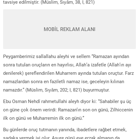
tavsiye edilmiştir. (Müslim, Sıyâm, 38, I, 821)
MOBİL REKLAM ALANI
Peygamberimiz sallallahu aleyhi ve sellem “Ramazan ayından
sonra tutulan oruçların en hayırlısı, Allah’a izafetle (Allah’ın ayı
denilerek) şereflendirilen Muharrem ayında tutulan oruçtur. Farz
namazlardan sonra en faziletli namaz ise, geceleyin kılınan
namazdır.” (Müslim, Sıyâm, 202; I, 821) buyurmuştur.
Ebu Osman Nehdî rahmetullahi aleyh diyor ki: “Sahabiler şu üç
on güne çok önem verirdi: Ramazan’ın son on günü, Zilhiccenin
ilk on günü ve Muharremin ilk on günü.”
Bu günlerde oruç tutmanın yanında, ibadetlere rağbet etmek,
sadaka vermek iyi olur. Aşure günü eve erzak almanın da