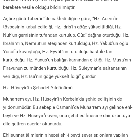
berekete vesile olduğu bildirilmiştir.
Aşûre günü Taberânî’de nakledildiğine göre, “Hz. Adem’in
tövbesinin kabul edildiği, Hz. İdris’in göğe yükseltildiği, Hz.
Nuh’un gemisinin tufandan kurtulup, Cûdî dağına oturduğu, Hz.
İbrahim’in, Nemrut’un ateşinden kurtulduğu, Hz. Yakub’un oğlu
Yusuf’a kavuştuğu, Hz. Eyyûb’un tutulduğu hastalıktan
kurtulduğu, Hz. Yunus’un balığın karnından çıktığı, Hz. Musa’nın
Firavunun zulmünden kurtulduğu, Hz. Süleyman’a saltanatının
verildiği, Hz. İsa’nın göğe yükseltildiği” gündür.
Hz. Hüseyin’in Şehadet Yıldönümü
Muharrem ayı, Hz. Hüseyin’in Kerbela’da şehid edilişinin de
yıldönümüdür. Bu sebeple Osmanlı’da Muharrem ayı gelince ehl-i
beyti ve Hz. Hüseyin’i öven, onu şehit edilmesine dair üzüntüyü
dile getiren eserler okunurdu.
Ehlisünnet âlimlerinin hepsi ehl-i beyti severler, onlara yapılan