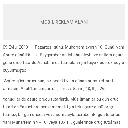
MOBİL REKLAM ALANI
09 Eylül 2019 Pazartesi günü, Muharrem ayının 10. Günü, yani
Aşure günüdür. Hz. Peygamber sallallahu aleyhi ve sellem aşure
günü oruç tutardı. Ashabını da tutmaları için teşvik ederek şöyle
buyurmuştu:
“Aşûre günü orucunun, bir önceki yılın günahlarına keffaret
olmasını Allah’tan umarım.” (Tirmizi, Savm, 48; III, 126)
Yahudiler de aşure orucu tutarlardı. Müslümanlar bu gün oruç
tutarken Yahudilere benzememek için tek aşure günü oruç
tutmaz, bir gün öncesi veya sonrasıyla beraber iki gün tutarlar.
Yani Muharremin 9.- 10. veya 10.- 11. günlerinde oruç tutulması