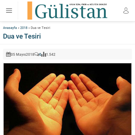
Anasayfa
»
2018
»
Dua ve Tesiri
Dua ve Tesiri
05 Mayıs
2018
0
1.542