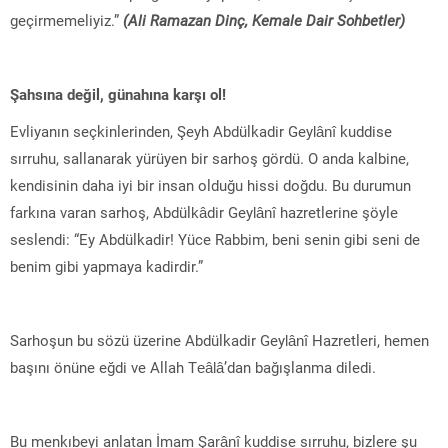
geçirmemeliyiz.”
(Ali Ramazan Dinç, Kemale Dair Sohbetler)
Şahsına değil, günahına karşı ol!
Evliyanın seçkinlerinden, Şeyh Abdülkadir Geylânî kuddise
sırruhu, sallanarak yürüyen bir sarhoş gördü. O anda kalbine,
kendisinin daha iyi bir insan olduğu hissi doğdu. Bu durumun
farkına varan sarhoş, Abdülkâdir Geylânî hazretlerine şöyle
seslendi: “Ey Abdülkadir! Yüce Rabbim, beni senin gibi seni de
benim gibi yapmaya kadirdir.”
Sarhoşun bu sözü üzerine Abdülkadir Geylânî Hazretleri, hemen
başını önüne eğdi ve Allah Teâlâ’dan bağışlanma diledi.
Bu menkıbeyi anlatan İmam Şarânî kuddise sırruhu, bizlere şu