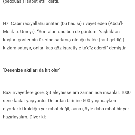
(bedduası) isabet etti” derdi.
Hz. Câbir radıyallahu anhtan (bu hadîsi) rivayet eden (Abdü’l-
Melik b. Umeyr): “Sonraları onu ben de gördüm. Yaşlılıktan
kaşları göslerinin üzerine sarkmış olduğu halde (rast geldiği)
kızlara sataşır, onları kaş göz işaretiyle ta’cîz ederdi” demiştir.
‘Desenize akılları da kıt olur’
Bazı rivayetlere göre, Şit aleyhisselam zamanında insanlar, 1000
sene kadar yaşıyordu. Onlardan birisine 500 yaşındayken
diyorlar ki kaldığın yer rahat değil, sana şöyle daha rahat bir yer
hazırlayalım. Diyor ki: