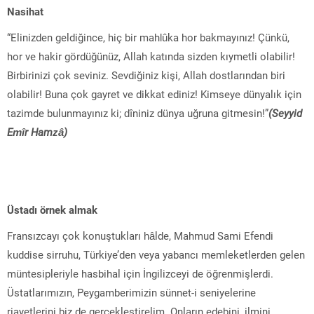
Nasihat
“Elinizden geldiğince, hiç bir mahlûka hor bakmayınız! Çünkü,
hor ve hakir gördüğünüz, Allah katında sizden kıymetli olabilir!
Birbirinizi çok seviniz. Sevdiğiniz kişi, Allah dostlarından biri
olabilir! Buna çok gayret ve dikkat ediniz! Kimseye dünyalık için
tazimde bulunmayınız ki; dîniniz dünya uğruna gitmesin!”
(Seyyid
Emîr Hamzâ)
Üstadı örnek almak
Fransızcayı çok konuştukları hâlde, Mahmud Sami Efendi
kuddise sirruhu, Türkiye’den veya yabancı memleketlerden gelen
müntesipleriyle hasbihal için İngilizceyi de öğrenmişlerdi.
Üstatlarımızın, Peygamberimizin sünnet-i seniyelerine
riayetlerini biz de gerçekleştirelim. Onların edebini, ilmini,