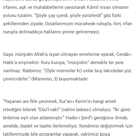
irfanını, aşk ve muhabbetlerini yansıtarak Kâmil insan olmanın
yolunu tutalım. “Şöyle çay içerdi, şöyle yürürlerdi” gibi fiziki
şekillerinden ziyade, Üstatlarımızın mücahede ruhuyla, ilim, irfan
nuruyla dolmadıkça haklarını yerine getiremeyiz.
Gaye, mürşidin Allah’a isyan olmayan emirlerine uyarak, Cenâb-ı
Hakk’a erişmektir. Kuru kuruya, “mürşidim” demekle bir yere
varılmaz. Rabbimiz: “(Öyle müminler ki) onlar boş lakırdıdan yüz
çeviricidirler.” (Müminûn, 3) buyurmaktadır.
“Yaşanan anı fiile çevirerek, Kur’an-ı Kerim’in hangi ameli
istediğini bilerek “Ebu’l-vakt” (vaktin babası) olmalıyız. “İki günü
birbirine eşit olan aldanmıştır.” Hadis-i Şerif’i gereğince ilimde,
amelde, ibadet ve taatte ilerlemeliyiz. Kendimizi değiştirmek için
tatillerimizde bile programlar yaparak, vaktimizi boşa