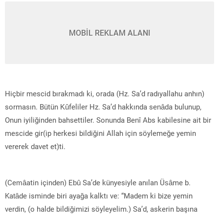
MOBİL REKLAM ALANI
Hiçbir mescid bırakmadı ki, orada (Hz. Sa’d radıyallahu anhın)
sormasın. Bütün Kûfeliler Hz. Sa’d hakkında senâda bulunup,
Onun iyiliğinden bahsettiler. Sonunda Benî Abs kabilesine ait bir
mescide gir(ip herkesi bildiğini Allah için söylemeğe yemin
vererek davet et)ti.
(Cemâatin içinden) Ebû Sa’de künyesiyle anılan Üsâme b.
Katâde isminde biri ayağa kalktı ve: “Madem ki bize yemin
verdin, (o halde bildiğimizi söyleyelim.) Sa’d, askerin başına