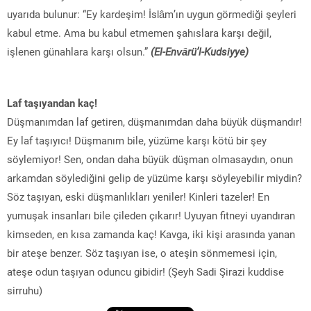
uyarıda bulunur: “Ey kardeşim! İslâm’ın uygun görmediği şeyleri
kabul etme. Ama bu kabul etmemen şahıslara karşı değil,
işlenen günahlara karşı olsun.”
(El-Envârü’l-Kudsiyye)
Laf taşıyandan kaç!
Düşmanımdan laf getiren, düşmanımdan daha büyük düşmandır!
Ey laf taşıyıcı! Düşmanım bile, yüzüme karşı kötü bir şey
söylemiyor! Sen, ondan daha büyük düşman olmasaydın, onun
arkamdan söylediğini gelip de yüzüme karşı söyleyebilir miydin?
Söz taşıyan, eski düşmanlıkları yeniler! Kinleri tazeler! En
yumuşak insanları bile çileden çıkarır! Uyuyan fitneyi uyandıran
kimseden, en kısa zamanda kaç! Kavga, iki kişi arasında yanan
bir ateşe benzer. Söz taşıyan ise, o ateşin sönmemesi için,
ateşe odun taşıyan oduncu gibidir! (Şeyh Sadi Şirazi kuddise
sirruhu)