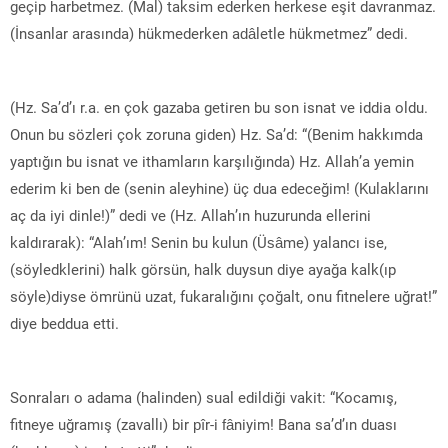
geçip harbetmez. (Mal) taksim ederken herkese eşit davranmaz.
(İnsanlar arasında) hükmederken adâletle hükmetmez” dedi.
(Hz. Sa’d’ı r.a. en çok gazaba getiren bu son isnat ve iddia oldu.
Onun bu sözleri çok zoruna giden) Hz. Sa’d: “(Benim hakkımda
yaptığın bu isnat ve ithamların karşılığında) Hz. Allah’a yemin
ederim ki ben de (senin aleyhine) üç dua edeceğim! (Kulaklarını
aç da iyi dinle!)” dedi ve (Hz. Allah’ın huzurunda ellerini
kaldırarak): “Alah’ım! Senin bu kulun (Üsâme) yalancı ise,
(söyledklerini) halk görsün, halk duysun diye ayağa kalk(ıp
söyle)diyse ömrünü uzat, fukaralığını çoğalt, onu fitnelere uğrat!”
diye beddua etti.
Sonraları o adama (halinden) sual edildiği vakit: “Kocamış,
fitneye uğramış (zavallı) bir pîr-i fâniyim! Bana sa’d’ın duası