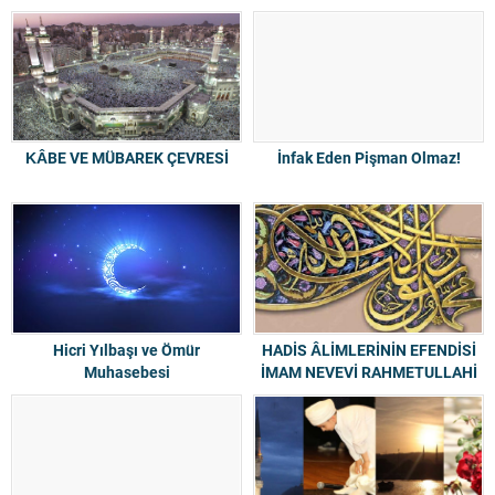
KÂBE VE MÜBAREK ÇEVRESİ
İnfak Eden Pişman Olmaz!
Hicri Yılbaşı ve Ömür
HADİS ÂLİMLERİNİN EFENDİSİ
Muhasebesi
İMAM NEVEVİ RAHMETULLAHİ
ALEYH HAZRETLERİ