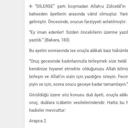
4- “DİLERSE” şartı koşmadan Allah-u Zülcelâl’in
bahseden âyetlerin arasında vârid olmuştur. Ya
gelmiştir. Öncesinde, orucun farziyyeti anlatılmıştır:
“Ey iman edenler! Sizden öncekilerin üzerine yazıl
yazıldı.” (Bakara, 183)
Bu ayetin sonrasında ise oruçla alâkalı bazı hükümle
“Oruç gecesinde kadınlarınızla birleşmek size helâl kı
kendinize hıyanet etmekte olduğunuzu Allah bilmiş,
birleşin ve Allah’ın sizin için yazdığını isteyin. Fec
yiyin ve için, sonra orucu geceye kadar tamamlayın.”
Görüldüğü üzere söz konusu duâ âyeti, oruçla alâka
oruç, duâlara icâbetin vesilelerindendir. Hatta bu 
hadisler mevcuttur:
Arapca 2