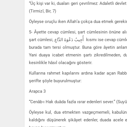
“Üç kişi var ki, duaları geri çevrilmez: Adaletli dev
(Tirmizî, Bir, 7)
Öyleyse oruçlu iken Allah’a çokça dua etmek gerekir
5- Âyette cevap cümlesi, şart cümlesinin önüne alınmıştır. Yani أُجِيبُ دَعْوَةَ الدَّاعِ إِذَا دَعَانِ cüm
şart cümlesi, أُجِيبُ دَعْوَةَ الدَّاعِ kısmı ise cevap cümlesidir. Normalde şart cümlesi, cevap cümlesinden önce gelir. Lâkin
burada tam tersi olmuştur. Buna göre âyetin anlamı 
Yani duaya icabet etmenin şartı zikredilmeden, du
kesinlikle hâsıl olacağını gösterir.
Kullarına rahmet kapılarını ardına kadar açan Rabb
şerifte şöyle buyurulmuştur:
Arapca 3
“Cenâb-ı Hak duâda fazla ısrar edenleri sever.” (Suyût
Öyleyse kul, dua etmekten vazgeçmemeli, kabulünü
kaldığını düşünerek şikâyet edenler, duada acele 