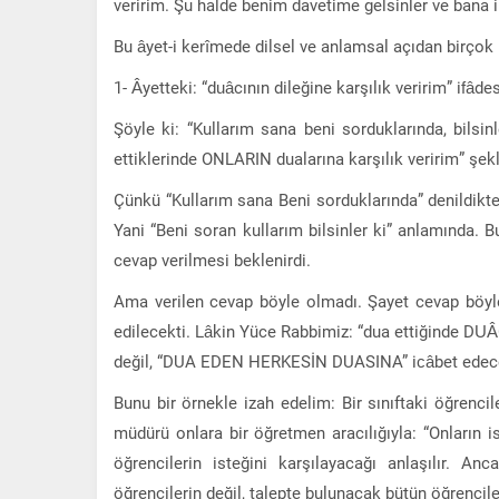
veririm. Şu halde benim davetime gelsinler ve bana im
Bu âyet-i kerîmede dilsel ve anlamsal açıdan birçok 
1- Âyetteki: “duâcının dileğine karşılık veririm” ifâde
Şöyle ki: “Kullarım sana beni sorduklarında, bilsi
ettiklerinde ONLARIN dualarına karşılık veririm” şe
Çünkü “Kullarım sana Beni sorduklarında” denildikten 
Yani “Beni soran kullarım bilsinler ki” anlamında. 
cevap verilmesi beklenirdi.
Ama verilen cevap böyle olmadı. Şayet cevap böyle
edilecekti. Lâkin Yüce Rabbimiz: “dua ettiğinde DUÂC
değil, “DUA EDEN HERKESİN DUASINA” icâbet edeceği
Bunu bir örnekle izah edelim: Bir sınıftaki öğrenci
müdürü onlara bir öğretmen aracılığıyla: “Onların 
öğrencilerin isteğini karşılayacağı anlaşılır. An
öğrencilerin değil, talepte bulunacak bütün öğrenciler