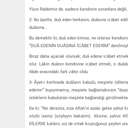
Yüce Rabbimiz de, sadece kendisini soranlara değ
2- Bu âyette, duâ eden herkesin, duâsına icâbet edile
duâsına…
Bu demektir ki; duâ eden kimse, ne isterse kendisine
“DUÂ EDENİN DUÂSINA İCÂBET EDERİM” denilmişti
Biraz daha açacak olursak; duâ edene icâbet etmek
olur. Lâkin duânın kendisine icâbet etmek, o duâd
ifâde arasındaki fark zâhir oldu.
3- Âyet-i kerîmede duâların kabulü, meşiete (dilem
ederim” buyurmamış; meşiete bağlamaksızın “duacın
isteklerin kabulünün meşîete bağlandığı görülmekted
De ki: “Ne dersiniz, size Allah’ın azabı gelse yahut 
sözlü iseniz (söyleyin bakalım). Aksine, yalnız Al
DİLERSE kaldırır, siz de ortak koştuğunuz şeyleri un