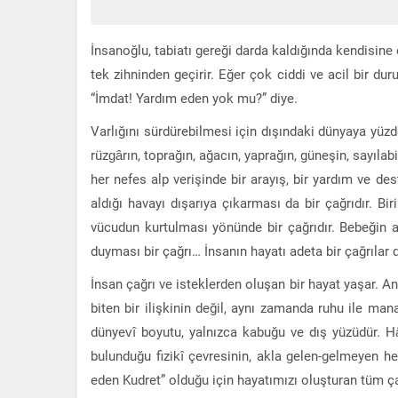
İnsanoğlu, tabiatı gereği darda kaldığında kendisine
tek zihninden geçirir. Eğer çok ciddi ve acil bir du
“İmdat! Yardım eden yok mu?” diye.
Varlığını sürdürebilmesi için dışındaki dünyaya yüz
rüzgârın, toprağın, ağacın, yaprağın, güneşin, sayıla
her nefes alp verişinde bir arayış, bir yardım ve des
aldığı havayı dışarıya çıkarması da bir çağrıdır. Bir
vücudun kurtulması yönünde bir çağrıdır. Bebeğin ağ
duyması bir çağrı… İnsanın hayatı adeta bir çağrılar 
İnsan çağrı ve isteklerden oluşan bir hayat yaşar. 
biten bir ilişkinin değil, aynı zamanda ruhu ile man
dünyevî boyutu, yalnızca kabuğu ve dış yüzüdür. H
bulunduğu fizikî çevresinin, akla gelen-gelmeyen he
eden Kudret” olduğu için hayatımızı oluşturan tüm çağ