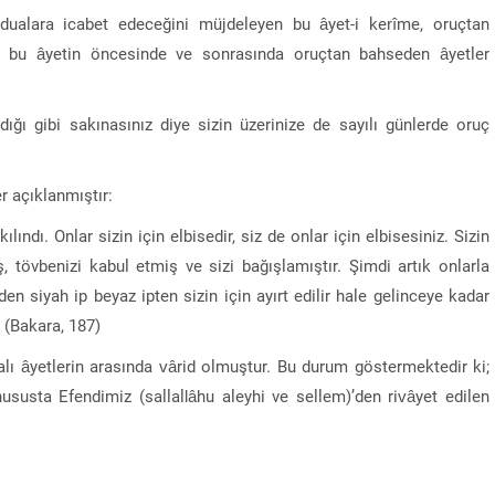
 dualara icabet edeceğini müjdeleyen bu âyet-i kerîme, oruçtan
ni bu âyetin öncesinde ve sonrasında oruçtan bahseden âyetler
dığı gibi sakınasınız diye sizin üzerinize de sayılı günlerde oruç
r açıklanmıştır:
lındı. Onlar sizin için elbisedir, siz de onlar için elbisesiniz. Sizin
 tövbenizi kabul etmiş ve sizi bağışlamıştır. Şimdi artık onlarla
irden siyah ip beyaz ipten sizin için ayırt edilir hale gelinceye kadar
 (Bakara, 187)
lı âyetlerin arasında vârid olmuştur. Bu durum göstermektedir ki;
hususta Efendimiz (sallallâhu aleyhi ve sellem)’den rivâyet edilen