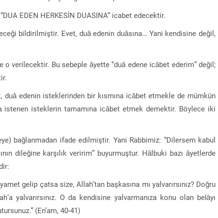
il, “DUA EDEN HERKESİN DUASINA” icabet edecektir.
ceği bildirilmiştir. Evet, duâ edenin duâsına… Yani kendisine değil,
 o verilecektir. Bu sebeple âyette “duâ edene icâbet ederim” değil;
r.
, duâ edenin isteklerinden bir kısmına icâbet etmekle de mümkün
a istenen isteklerin tamamına icâbet etmek demektir. Böylece iki
eye) bağlanmadan ifade edilmiştir. Yani Rabbimiz: “Dilersem kabul
ın dileğine karşılık veririm” buyurmuştur. Hâlbuki bazı âyetlerde
ir:
kıyamet gelip çatsa size, Allah’tan başkasına mı yalvarırsınız? Doğru
lah’a yalvarırsınız. O da kendisine yalvarmanıza konu olan belâyı
utursunuz.” (En’am, 40-41)