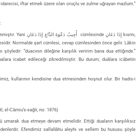
let idarecisi, iftar etmek üzere olan oruçlu ve zulme uğrayan mazlum.”
.
lesinde إِذَا دَعَانِ kısmı,
şöyledir: “duacının dileğine karşılık veririm bana dua ettiğinde.”
alara icabet edileceği zikredilmiştir. Bu durum, duâlara icâbetin
imiz, kullarının kendisine dua etmesinden hoşnut olur. Bir hadis-i
î, el-Câmiu’s-sağîr, no: 1876)
 umarak dua etmeye devam etmelidir. Ettiği duaların karşılıksız
edenlerdir. Efendimiz sallallâhu aleyhi ve sellem bu hususu şöyle