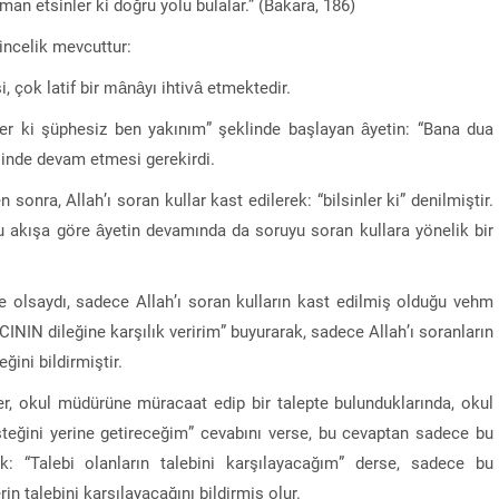
an etsinler ki doğru yolu bulalar.” (Bakara, 186)
incelik mevcuttur:
si, çok latif bir mânâyı ihtivâ etmektedir.
nler ki şüphesiz ben yakınım” şeklinde başlayan âyetin: “Bana dua
klinde devam etmesi gerekirdi.
sonra, Allah’ı soran kullar kast edilerek: “bilsinler ki” denilmiştir.
Bu akışa göre âyetin devamında da soruyu soran kullara yönelik bir
 olsaydı, sadece Allah’ı soran kulların kast edilmiş olduğu vehm
ININ dileğine karşılık veririm” buyurarak, sadece Allah’ı soranların
ni bildirmiştir.
ler, okul müdürüne müracaat edip bir talepte bulunduklarında, okul
isteğini yerine getireceğim” cevabını verse, bu cevaptan sadece bu
cak: “Talebi olanların talebini karşılayacağım” derse, sadece bu
in talebini karşılayacağını bildirmiş olur.