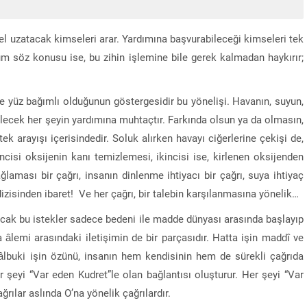
 el uzatacak kimseleri arar. Yardımına başvurabileceği kimseleri tek
rum söz konusu ise, bu zihin işlemine bile gerek kalmadan haykırır;
de yüz bağımlı olduğunun göstergesidir bu yönelişi. Havanın, suyun,
bilecek her şeyin yardımına muhtaçtır. Farkında olsun ya da olmasın,
tek arayışı içerisindedir. Soluk alırken havayı ciğerlerine çekişi de,
incisi oksijenin kanı temizlemesi, ikincisi ise, kirlenen oksijenden
laması bir çağrı, insanın dinlenme ihtiyacı bir çağrı, suya ihtiyaç
dizisinden ibaret! Ve her çağrı, bir talebin karşılanmasına yönelik…
Ancak bu istekler sadece bedeni ile madde dünyası arasında başlayıp
a âlemi arasındaki iletişimin de bir parçasıdır. Hatta işin maddî ve
âlbuki işin özünü, insanın hem kendisinin hem de sürekli çağrıda
r şeyi “Var eden Kudret”le olan bağlantısı oluşturur. Her şeyi “Var
rılar aslında O’na yönelik çağrılardır.