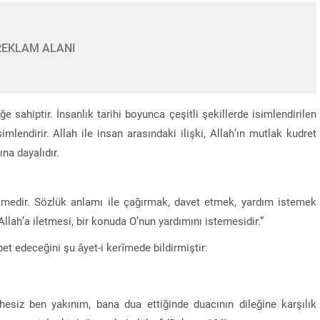
REKLAM ALANI
liğe sahiptir. İnsanlık tarihi boyunca çeşitli şekillerde isimlendirilen
mlendirir. Allah ile insan arasındaki ilişki, Allah’ın mutlak kudret
na dayalıdır.
limedir. Sözlük anlamı ile çağırmak, davet etmek, yardım istemek
 Allah’a iletmesi, bir konuda O’nun yardımını istemesidir.”
t edeceğini şu âyet-i kerîmede bildirmiştir:
phesiz ben yakınım, bana dua ettiğinde duacının dileğine karşılık