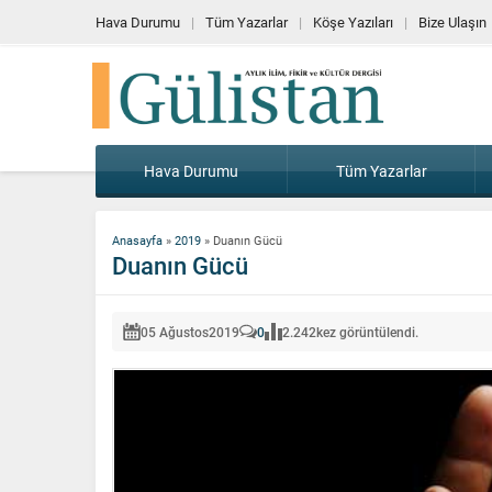
Hava Durumu
Tüm Yazarlar
Köşe Yazıları
Bize Ulaşın
Hava Durumu
Tüm Yazarlar
Anasayfa
»
2019
»
Duanın Gücü
Duanın Gücü
05 Ağustos
2019
0
2.242
kez görüntülendi.