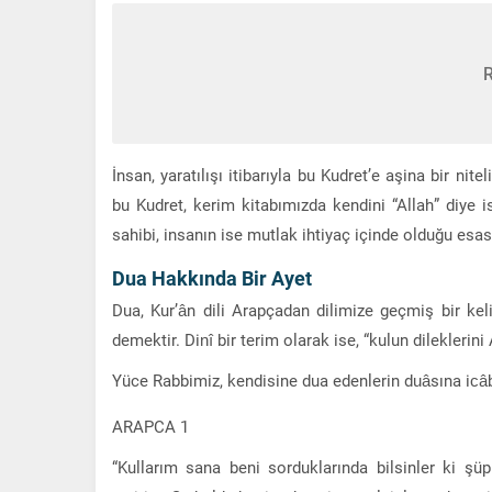
İnsan, yaratılışı itibarıyla bu Kudret’e aşina bir nite
bu Kudret, kerim kitabımızda kendini “Allah” diye isi
sahibi, insanın ise mutlak ihtiyaç içinde olduğu esası
Dua Hakkında Bir Ayet
Dua, Kur’ân dili Arapçadan dilimize geçmiş bir ke
demektir. Dinî bir terim olarak ise, “kulun dileklerini
Yüce Rabbimiz, kendisine dua edenlerin duâsına icâbe
ARAPCA 1
“Kullarım sana beni sorduklarında bilsinler ki şü