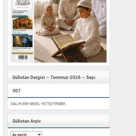
Gülistan Dergisi – Temmuz-2026 – Sayı:
307
SALİH BİR NESİL YETİŞTİRMEK
Gülistan Arşiv
Gülistan