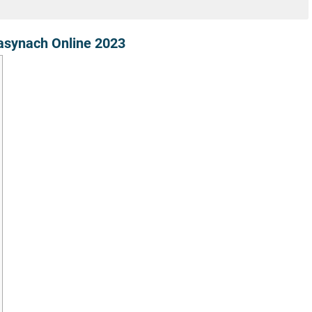
asynach Online 2023