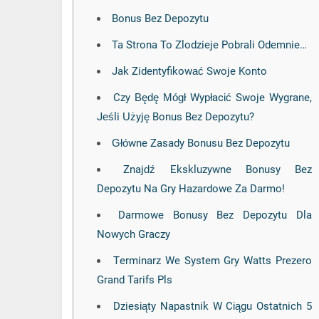
Bonus Bez Depozytu
Ta Strona To Zlodzieje Pobrali Odemnie…
Jak Zidentyfikować Swoje Konto
Czy Będę Mógł Wypłacić Swoje Wygrane,
Jeśli Użyję Bonus Bez Depozytu?
Główne Zasady Bonusu Bez Depozytu
Znajdź Ekskluzywne Bonusy Bez
Depozytu Na Gry Hazardowe Za Darmo!
Darmowe Bonusy Bez Depozytu Dla
Nowych Graczy
Terminarz We System Gry Watts Prezero
Grand Tarifs Pls
Dziesiąty Napastnik W Ciągu Ostatnich 5