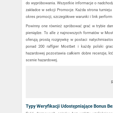
do wypróbowania. Wszystkie informacje o nadchod
zakładce w sekcji Promocje. Każda strona turnieju o
okres promocji, szczegółowe warunki i link perform r
Powinny one również spróbować grać w trybie dar
pieniądze. To alle z najnowszych formatów w Mos
oferują prostą rozgrywkę w postaci natychmiast
ponad 200 raffgier Mostbet i każdy polski gra
hazardowej pozostawia całkiem dobre recenzje, któ
scenie hazardowej.
Typy Weryfikacji Udostępniające Bonus B