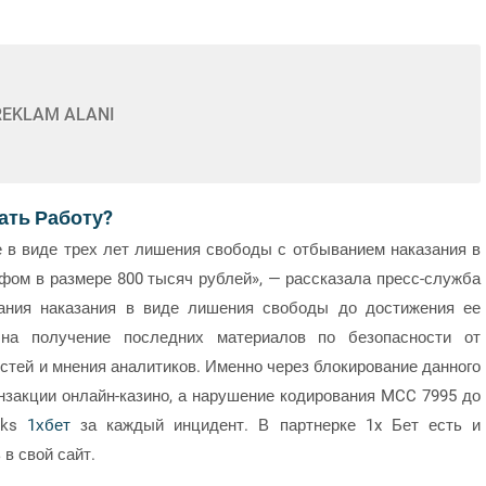
REKLAM ALANI
ать Работу?
е в виде трех лет лишения свободы с отбыванием наказания в
фом в размере 800 тысяч рублей», — рассказала пресс-служба
ания наказания в виде лишения свободы до достижения ее
 на получение последних материалов по безопасности от
мостей и мнения аналитиков. Именно через блокирование данного
закции онлайн-казино, а нарушение кодирования MCC 7995 до
cks
1хбет
за каждый инцидент. В партнерке 1x Бет есть и
в свой сайт.