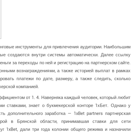
инговые инструменты для привлечения аудитории. Наибольшим
рые создаются внутри системы автоматически. Далее ссылку
еньги за переходы по ней и регистрацию на партнерском сайте.
онными вознаграждениями, а также историей выплат в рамках
ровать платежи по дате, размеру, а также следить, сколько
керской компанией.
фициентом от 1. 4. Наверняка каждый человек, который любит
ми ставками, знает о букмекерской конторе 1хБет. Однако у
ть дополнительного заработка — 1xBet partners партнерская
орой в Брянской области, принимавшая ставки для сети
уг 1xBet, дали три года колонии общего режима и назначили