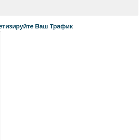
етизируйте Ваш Трафик