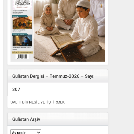
Gülistan Dergisi – Temmuz-2026 – Sayı:
307
SALİH BİR NESİL YETİŞTİRMEK
Gülistan Arşiv
Gülistan