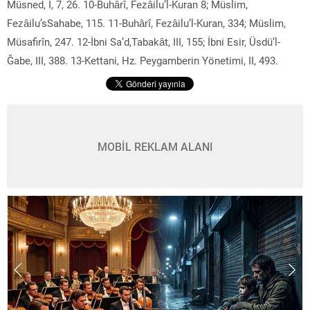
Müsned, I, 7, 26. 10-Buhârî, Fezâilu’l-Kuran 8; Müslim,
Fezâilu’sSahabe, 115. 11-Buhârî, Fezâilu’l-Kuran, 334; Müslim,
Müsafirîn, 247. 12-İbni Sa’d,Tabakât, III, 155; İbni Esir, Üsdü’l-
Ğabe, III, 388. 13-Kettani, Hz. Peygamberin Yönetimi, II, 493.
MOBİL REKLAM ALANI