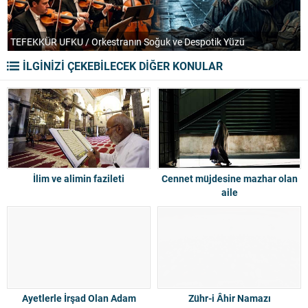
TEFEKKÜR UFKU / Orkestranın Soğuk ve Despotik Yüzü
P
İLGİNİZİ ÇEKEBİLECEK DİĞER KONULAR
İlim ve alimin fazileti
Cennet müjdesine mazhar olan
aile
Ayetlerle İrşad Olan Adam
Zühr-i Âhir Namazı