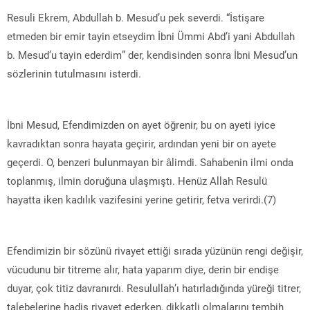
Resuli Ekrem, Abdullah b. Mesud’u pek severdi. “İstişare
etmeden bir emir tayin etseydim İbni Ümmi Abd’i yani Abdullah
b. Mesud’u tayin ederdim” der, kendisinden sonra İbni Mesud’un
sözlerinin tutulmasını isterdi.
İbni Mesud, Efendimizden on ayet öğrenir, bu on ayeti iyice
kavradıktan sonra hayata geçirir, ardından yeni bir on ayete
geçerdi. O, benzeri bulunmayan bir âlimdi. Sahabenin ilmi onda
toplanmış, ilmin doruğuna ulaşmıştı. Henüz Allah Resulü
hayatta iken kadılık vazifesini yerine getirir, fetva verirdi.(7)
Efendimizin bir sözünü rivayet ettiği sırada yüzünün rengi değişir,
vücudunu bir titreme alır, hata yaparım diye, derin bir endişe
duyar, çok titiz davranırdı. Resulullah’ı hatırladığında yüreği titrer,
talebelerine hadis rivayet ederken, dikkatli olmalarını tembih