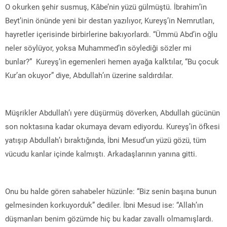
O okurken şehir susmuş, Kâbe’nin yüzü gülmüştü. İbrahim’in
Beyt’inin önünde yeni bir destan yazılıyor, Kureyş’in Nemrutları,
hayretler içerisinde birbirlerine bakıyorlardı. “Ümmü Abd’in oğlu
neler söylüyor, yoksa Muhammed’in söylediği sözler mi
bunlar?” Kureyş’in egemenleri hemen ayağa kalktılar, “Bu çocuk
Kur’an okuyor” diye, Abdullah’ın üzerine saldırdılar.
Müşrikler Abdullah’ı yere düşürmüş döverken, Abdullah gücünün
son noktasına kadar okumaya devam ediyordu. Kureyş’in öfkesi
yatışıp Abdullah’ı bıraktığında, İbni Mesud’un yüzü gözü, tüm
vücudu kanlar içinde kalmıştı. Arkadaşlarının yanına gitti.
Onu bu halde gören sahabeler hüzünle: “Biz senin başına bunun
gelmesinden korkuyorduk” dediler. İbni Mesud ise: “Allah’ın
düşmanları benim gözümde hiç bu kadar zavallı olmamışlardı.