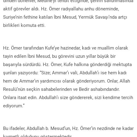
dinden dönenler, Medine’yi tehdit ettiğinde, şehrin savunmasında
aktif görevler aldı. Hz. Ömer radıyallahu anhu döneminde,
Suriye’nin fethine katılan İbni Mesud, Yermük Savaşı’nda artçı
birlikleri komuta etti.
Hz. Ömer tarafından Kufe’ye hazinedar, kadı ve muallim olarak
tayin edilen İbni Mesud, bu görevini uzun yıllar büyük bir
başarıyla sürdürdü. Hz. Ömer, Kufe halkına gönderdiği mektupta
şunları yazıyordu: “Size; Ammar’ı vali, Abdullah’ı ise hem kadı
hem de Ammar’ın yardımcısı olarak gönderiyorum. Onlar, Allah
Resulü’nün seçkin sahabelerinden ve Bedir ashabındandır.
Onlara itaat edin. Abdullah’ı size göndererek, sizi kendime tercih
ediyorum.”
Bu ifadeler, Abdullah b. Mesud’un, Hz. Ömer’in nezdinde ne kadar
kıymetli olduğunu göstermektedir.