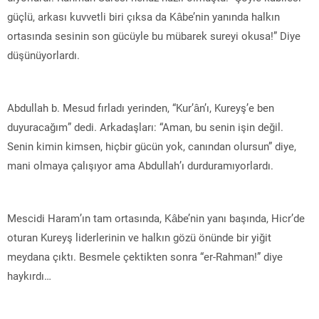
güçlü, arkası kuvvetli biri çıksa da Kâbe’nin yanında halkın
ortasında sesinin son gücüyle bu mübarek sureyi okusa!” Diye
düşünüyorlardı.
Abdullah b. Mesud fırladı yerinden, “Kur’ân’ı, Kureyş’e ben
duyuracağım” dedi. Arkadaşları: “Aman, bu senin işin değil.
Senin kimin kimsen, hiçbir gücün yok, canından olursun” diye,
mani olmaya çalışıyor ama Abdullah’ı durduramıyorlardı.
Mescidi Haram’ın tam ortasında, Kâbe’nin yanı başında, Hicr’de
oturan Kureyş liderlerinin ve halkın gözü önünde bir yiğit
meydana çıktı. Besmele çektikten sonra “er-Rahman!” diye
haykırdı…