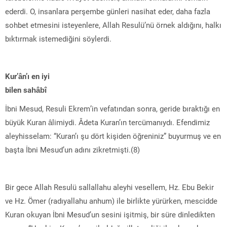
ederdi. O, insanlara perşembe günleri nasihat eder, daha fazla
sohbet etmesini isteyenlere, Allah Resulü’nü örnek aldığını, halkı
bıktırmak istemediğini söylerdi.
Kur’ân’ı en iyi
bilen sahâbî
İbni Mesud, Resuli Ekrem’in vefatından sonra, geride bıraktığı en
büyük Kuran âlimiydi. Âdeta Kuran’ın tercümanıydı. Efendimiz
aleyhisselam: “Kuran’ı şu dört kişiden öğreniniz” buyurmuş ve en
başta İbni Mesud’un adını zikretmişti.(8)
Bir gece Allah Resulü sallallahu aleyhi vesellem, Hz. Ebu Bekir
ve Hz. Ömer (radıyallahu anhum) ile birlikte yürürken, mescidde
Kuran okuyan İbni Mesud’un sesini işitmiş, bir süre dinledikten