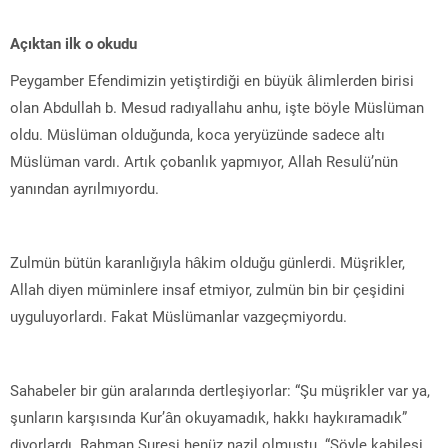
Açıktan ilk o okudu
Peygamber Efendimizin yetiştirdiği en büyük âlimlerden birisi
olan Abdullah b. Mesud radıyallahu anhu, işte böyle Müslüman
oldu. Müslüman olduğunda, koca yeryüzünde sadece altı
Müslüman vardı. Artık çobanlık yapmıyor, Allah Resulü’nün
yanından ayrılmıyordu.
Zulmün bütün karanlığıyla hâkim olduğu günlerdi. Müşrikler,
Allah diyen müminlere insaf etmiyor, zulmün bin bir çeşidini
uyguluyorlardı. Fakat Müslümanlar vazgeçmiyordu.
Sahabeler bir gün aralarında dertleşiyorlar: “Şu müşrikler var ya,
şunların karşısında Kur’ân okuyamadık, hakkı haykıramadık”
diyorlardı. Rahman Suresi henüz nazil olmuştu. “Şöyle kabilesi