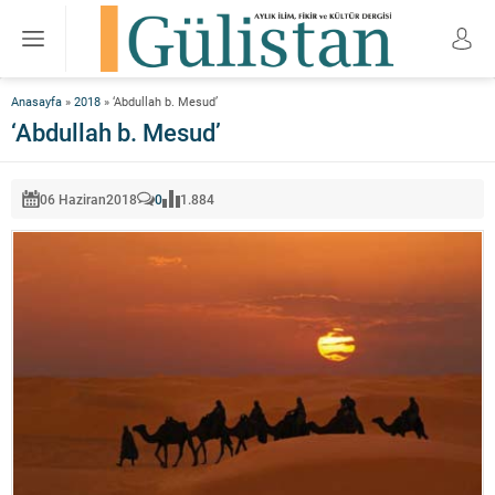
Anasayfa
»
2018
»
‘Abdullah b. Mesud’
‘Abdullah b. Mesud’
06 Haziran
2018
0
1.884