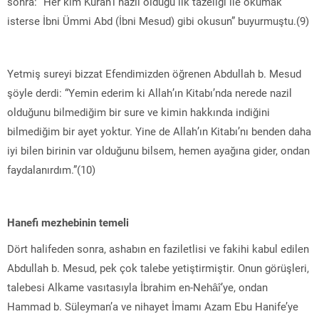
sonra: “Her kim Kuran’ı nazil olduğu ilk tazeliği ile okumak
isterse İbni Ümmi Abd (İbni Mesud) gibi okusun” buyurmuştu.(9)
Yetmiş sureyi bizzat Efendimizden öğrenen Abdullah b. Mesud
şöyle derdi: “Yemin ederim ki Allah’ın Kitabı’nda nerede nazil
olduğunu bilmediğim bir sure ve kimin hakkında indiğini
bilmediğim bir ayet yoktur. Yine de Allah’ın Kitabı’nı benden daha
iyi bilen birinin var olduğunu bilsem, hemen ayağına gider, ondan
faydalanırdım.”(10)
Hanefi mezhebinin temeli
Dört halifeden sonra, ashabın en faziletlisi ve fakihi kabul edilen
Abdullah b. Mesud, pek çok talebe yetiştirmiştir. Onun görüşleri,
talebesi Alkame vasıtasıyla İbrahim en-Nehâî’ye, ondan
Hammad b. Süleyman’a ve nihayet İmamı Azam Ebu Hanife’ye