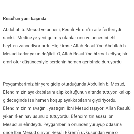
Resul’ün yanı başında
Abdullah b. Mesud ve annesi, Resuli Ekrem’in aile fertleriydi
sanki. Medine’ye yeni gelmiş olanlar onu ve annesini ehli
beytten zannediyorlardı. Hiç kimse Allah Resulü’ne Abdullah b.
Mesud kadar yakın değildi. O, Allah Resulü’ne hizmet ediyor, bir
emri olur düşüncesiyle perdenin hemen gerisinde duruyordu.
Peygamberimiz bir yere gidip oturduğunda Abdullah b. Mesud,
Efendimizin ayakkabılarını alıp koltuğunun altında tutuyor, kalkıp
gideceğinde ise hemen koşup ayakkabılarını giydiriyordu.
Efendimizin misvağını, yastığını İbni Mesud taşıyor; Allah Resulü
yıkanırken havlusunu o tutuyordu. Efendimizin asası İbni
Mesud’un elindeydi. Peygamber’in önünden yürüyüp odasına
önce İbni Mesud giriyor, Resuli Ekrem’i uykusundan yine o