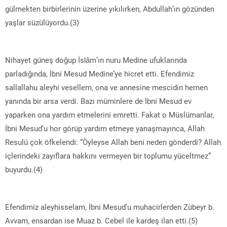
gülmekten birbirlerinin üzerine yıkılırken, Abdullah’ın gözünden
yaşlar süzülüyordu.(3)
Nihayet güneş doğup İslâm’ın nuru Medine ufuklarında
parladığında, İbni Mesud Medine’ye hicret etti. Efendimiz
sallallahu aleyhi vesellem, ona ve annesine mescidin hemen
yanında bir arsa verdi. Bazı müminlere de İbni Mesud ev
yaparken ona yardım etmelerini emretti. Fakat o Müslümanlar,
İbni Mesud’u hor görüp yardım etmeye yanaşmayınca, Allah
Resulü çok öfkelendi: “Öyleyse Allah beni neden gönderdi? Allah
içlerindeki zayıflara hakkını vermeyen bir toplumu yüceltmez”
buyurdu.(4)
Efendimiz aleyhisselam, İbni Mesud’u muhacirlerden Zübeyr b.
Avvam, ensardan ise Muaz b. Cebel ile kardeş ilan etti.(5)