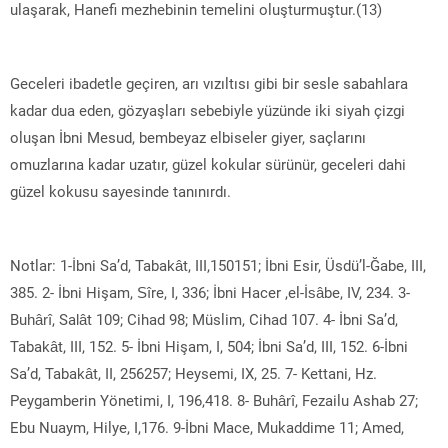
ulaşarak, Hanefi mezhebinin temelini oluşturmuştur.(13)
Geceleri ibadetle geçiren, arı vızıltısı gibi bir sesle sabahlara
kadar dua eden, gözyaşları sebebiyle yüzünde iki siyah çizgi
oluşan İbni Mesud, bembeyaz elbiseler giyer, saçlarını
omuzlarına kadar uzatır, güzel kokular sürünür, geceleri dahi
güzel kokusu sayesinde tanınırdı.
Notlar: 1-İbni Sa’d, Tabakât, III,150151; İbni Esir, Üsdü’l-Ğabe, III,
385. 2- İbni Hişam, Sîre, I, 336; İbni Hacer ,el-İsâbe, IV, 234. 3-
Buhârî, Salât 109; Cihad 98; Müslim, Cihad 107. 4- İbni Sa’d,
Tabakât, III, 152. 5- İbni Hişam, I, 504; İbni Sa’d, III, 152. 6-İbni
Sa’d, Tabakât, II, 256257; Heysemi, IX, 25. 7- Kettani, Hz.
Peygamberin Yönetimi, I, 196,418. 8- Buhârî, Fezailu Ashab 27;
Ebu Nuaym, Hilye, I,176. 9-İbni Mace, Mukaddime 11; Amed,