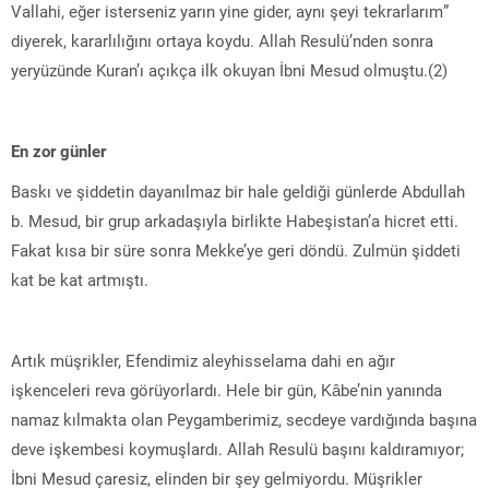
Vallahi, eğer isterseniz yarın yine gider, aynı şeyi tekrarlarım”
diyerek, kararlılığını ortaya koydu. Allah Resulü’nden sonra
yeryüzünde Kuran’ı açıkça ilk okuyan İbni Mesud olmuştu.(2)
En zor günler
Baskı ve şiddetin dayanılmaz bir hale geldiği günlerde Abdullah
b. Mesud, bir grup arkadaşıyla birlikte Habeşistan’a hicret etti.
Fakat kısa bir süre sonra Mekke’ye geri döndü. Zulmün şiddeti
kat be kat artmıştı.
Artık müşrikler, Efendimiz aleyhisselama dahi en ağır
işkenceleri reva görüyorlardı. Hele bir gün, Kâbe’nin yanında
namaz kılmakta olan Peygamberimiz, secdeye vardığında başına
deve işkembesi koymuşlardı. Allah Resulü başını kaldıramıyor;
İbni Mesud çaresiz, elinden bir şey gelmiyordu. Müşrikler