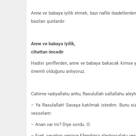
Anne ve babaya iyilik etmek, bazı nafile ibadetlerden
bazıları şunlardır:
Anne ve babaya iyilik,
cihattan öncedir
Hadisi şeriflerden, anne ve babaya bakacak kimse y
önemli olduğunu anlıyoruz.
Cahime radıyallahu anhu, Rasulullah sallallahu aleyh
– Ya Rasulallah! Savaşa katılmak istedim. Bunu siz
vesselam:
– Anan var mı? Diye sordu. O:
– Evet, cevabını verince Efendimiz aleyhissalatu ve