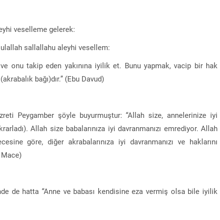
eyhi veselleme gelerek:
ulallah sallallahu aleyhi vesellem:
ve onu takip eden yakınına iyilik et. Bunu yapmak, vacip bir hak
 (akrabalık bağı)dır.” (Ebu Davud)
reti Peygamber şöyle buyurmuştur: “Allah size, annelerinize iyi
rarladı). Allah size babalarınıza iyi davranmanızı emrediyor. Allah
cesine göre, diğer akrabalarınıza iyi davranmanızı ve haklarını
i Mace)
nde de hatta “Anne ve babası kendisine eza vermiş olsa bile iyilik