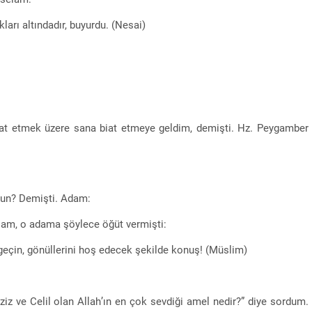
ları altındadır, buyurdu. (Nesai)
hat etmek üzere sana biat etmeye geldim, demişti. Hz. Peygamber
rsun? Demişti. Adam:
lam, o adama şöylece öğüt vermişti:
geçin, gönüllerini hoş edecek şekilde konuş! (Müslim)
ziz ve Celil olan Allah’ın en çok sevdiği amel nedir?” diye sordum.