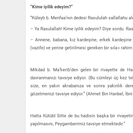
“Kime iyilik edeyim?”
“Küleyb b. Menfaa’nın dedesi Rasululah sallallahu al
– Ya Rasulallah! Kime iyilik edeyim? Diye sordu. Ras
– Annene, babana, kız kardeşine, erkek kardeşine 
(vazife) ve yerine getirilmesi gereken bir sıla-ı rahim
Mikdad b. Ma’kerib’den gelen bir rivayette de Haz
davranmanızı tavsiye ediyor. (Bu cümleyi üç kez tek
size, en yakın akrabanıza ve sonra yakınlık dere
gözetmenizi tavsiye ediyor.” (Ahmet Bin Hanbel, İbn
Hatta Kütübî Sitte de bu hadisin başka bir rivayeti
yapılmasını, Peygamberimiz tavsiye etmektedir.”