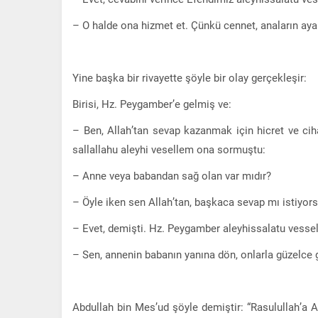
– O halde ona hizmet et. Çünkü cennet, anaların ayak
Yine başka bir rivayette şöyle bir olay gerçekleşir:
Birisi, Hz. Peygamber’e gelmiş ve:
– Ben, Allah’tan sevap kazanmak için hicret ve ci
sallallahu aleyhi vesellem ona sormuştu:
– Anne veya babandan sağ olan var mıdır?
– Öyle iken sen Allah’tan, başkaca sevap mı istiyo
– Evet, demişti. Hz. Peygamber aleyhissalatu vesse
– Sen, annenin babanın yanına dön, onlarla güzelce 
Abdullah bin Mes’ud şöyle demiştir: “Rasulullah’a A