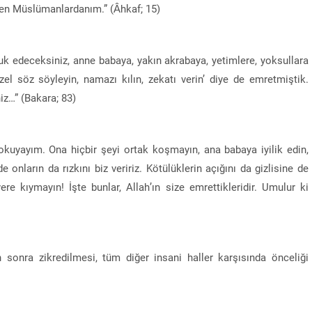
 ben Müslümanlardanım.” (Âhkaf; 15)
lluk edeceksiniz, anne babaya, yakın akrabaya, yetimlere, yoksullara
zel söz söyleyin, namazı kılın, zekatı verin’ diye de emretmiştik.
iz…” (Bakara; 83)
ı okuyayım. Ona hiçbir şeyi ortak koşmayın, ana babaya iyilik edin,
e onların da rızkını biz veririz. Kötülüklerin açığını da gizlisine de
re kıymayın! İşte bunlar, Allah’ın size emrettikleridir. Umulur ki
sonra zikredilmesi, tüm diğer insani haller karşısında önceliği