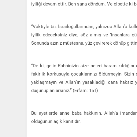
iyiliği devam ettir. Ben sana döndüm. Ve elbette ki
“Vaktiyle biz İsrailoğullarından, yalnızca Allah’a ku
iyilik edeceksiniz diye, söz almış ve ‘insanlara gü
Sonunda azınız müstesna, yüz çevirerek dönüp gittin
“De ki, gelin Rabbinizin size neleri haram kıldığın
fakirlik korkusuyla çocuklarınızı öldürmeyin. Sizin d
yaklaşmayın ve Allah’ın yasakladığı cana haksız ye
düşünüp anlarsınız.” (En’am: 151)
Bu ayetlerde anne baba hakkının, Allah’a imandan 
olduğunun açık kanıtıdır.