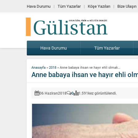
Hava Durumu
Tüm Yazarlar
Köşe Yazıları
Bize Ulaşın
Hava Durumu
Tüm Yazarlar
Anasayfa
»
2018
»
Anne babaya ihsan ve hayır ehli olmak…
Anne babaya ihsan ve hayır ehli o
06 Haziran
2018
0
1.591
kez görüntülendi.