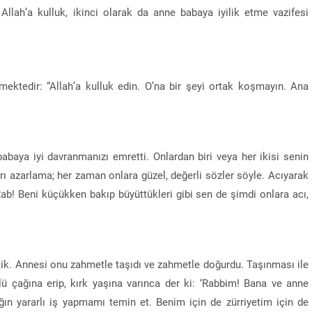
 Allah’a kulluk, ikinci olarak da anne babaya iyilik etme vazifesi
ektedir: “Allah’a kulluk edin. O’na bir şeyi ortak koşmayın. Ana
abaya iyi davranmanızı emretti. Onlardan biri veya her ikisi senin
arı azarlama; her zaman onlara güzel, değerli sözler söyle. Acıyarak
b! Beni küçükken bakıp büyüttükleri gibi sen de şimdi onlara acı,
ttik. Annesi onu zahmetle taşıdı ve zahmetle doğurdu. Taşınması ile
lü çağına erip, kırk yaşına varınca der ki: ‘Rabbim! Bana ve anne
n yararlı iş yapmamı temin et. Benim için de zürriyetim için de