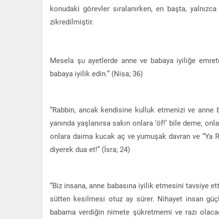
konudaki görevler sıralanırken, en başta, yalnızca
zikredilmiştir.
Mesela şu ayetlerde anne ve babaya iyiliğe emretm
babaya iyilik edin.” (Nisa; 36)
“Rabbin, ancak kendisine kulluk etmenizi ve anne b
yanında yaşlanırsa sakın onlara ‘öf!’ bile deme, onl
onlara daima kucak aç ve yumuşak davran ve “Ya Ra
diyerek dua et!” (İsra; 24)
“Biz insana, anne babasına iyilik etmesini tavsiye e
sütten kesilmesi otuz ay sürer. Nihayet insan güç
babama verdiğin nimete şükretmemi ve razı olacağı