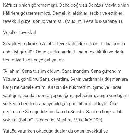
Kâfirler onları görememişti. Daha doğrusu Cenâb-ı Mevlâ onları
kâfirlere göstermemişti. Demek ki aldıkları tedbir ve ettikleri
tevekkül güzel sonuç vermişti. (Müslim, Fezâilü’s-sahâbe 1).
Vekîl’e Tevekkül
Sevgili Efendimizin Allah’a tevekkülündeki derinlik dualarında
daha iyi görülür. Onun şu duasındaki engin tevekkülü ve derin
teslimiyeti sezmeye çalışalım:
“Allahım! Sana teslim oldum, Sana inandım, Sana güvendim.
Yüzümü, gönlümü Sana çevirdim, Senin yardımınla düşmanlara
karşı mücâdele ettim. Kitabın ile hükmettim. Şimdiye kadar
yaptığım, bundan sonra yapacağım, gizlediğim, açığa vurduğum
ve Senin benden daha iyi bildiğin günahlarımı affeyle! Öne
geçiren de Sen, geride bırakan da Sensin. Senden başka ilâh
yoktur” (Buhârî, Teheccüd; Müslim, Müsâfirîn 199).
Yatağa yatarken okuduğu dualar da onun tevekkül ve