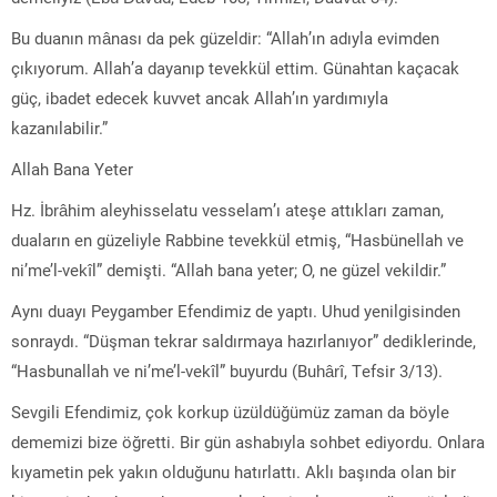
Bu duanın mânası da pek güzeldir: “Allah’ın adıyla evimden
çıkıyorum. Allah’a dayanıp tevekkül ettim. Günahtan kaçacak
güç, ibadet edecek kuvvet ancak Allah’ın yardımıyla
kazanılabilir.”
Allah Bana Yeter
Hz. İbrâhim aleyhisselatu vesselam’ı ateşe attıkları zaman,
duaların en güzeliyle Rabbine tevekkül etmiş, “Hasbünellah ve
ni’me’l-vekîl” demişti. “Allah bana yeter; O, ne güzel vekildir.”
Aynı duayı Peygamber Efendimiz de yaptı. Uhud yenilgisinden
sonraydı. “Düşman tekrar saldırmaya hazırlanıyor” dediklerinde,
“Hasbunallah ve ni’me’l-vekîl” buyurdu (Buhârî, Tefsir 3/13).
Sevgili Efendimiz, çok korkup üzüldüğümüz zaman da böyle
dememizi bize öğretti. Bir gün ashabıyla sohbet ediyordu. Onlara
kıyametin pek yakın olduğunu hatırlattı. Aklı başında olan bir