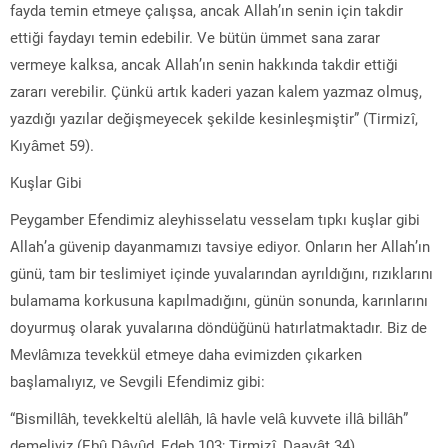
fayda temin etmeye çalışsa, ancak Allah’ın senin için takdir
ettiği faydayı temin edebilir. Ve bütün ümmet sana zarar
vermeye kalksa, ancak Allah’ın senin hakkında takdir ettiği
zararı verebilir. Çünkü artık kaderi yazan kalem yazmaz olmuş,
yazdığı yazılar değişmeyecek şekilde kesinleşmiştir” (Tirmizî,
Kıyâmet 59).
Kuşlar Gibi
Peygamber Efendimiz aleyhisselatu vesselam tıpkı kuşlar gibi
Allah’a güvenip dayanmamızı tavsiye ediyor. Onların her Allah’ın
günü, tam bir teslimiyet içinde yuvalarından ayrıldığını, rızıklarını
bulamama korkusuna kapılmadığını, günün sonunda, karınlarını
doyurmuş olarak yuvalarına döndüğünü hatırlatmaktadır. Biz de
Mevlâmıza tevekkül etmeye daha evimizden çıkarken
başlamalıyız, ve Sevgili Efendimiz gibi:
“Bismillâh, tevekkeltü alellâh, lâ havle velâ kuvvete illâ billâh”
demeliyiz (Ebû Dâvûd, Edeb 103; Tirmizî, Daavât 34).