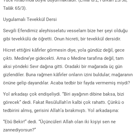
Talâk 65/3).
Uygulamalı Tevekkül Dersi
Sevgili Efendimiz aleyhisselatu vesselam bize her şeyi olduğu
gibi tevekkülü de öğretti. Onun hicreti, bir tevekkül dersidir.
Hicret ettiğini kâfirler görmesin diye, yola gündüz değil, gece
çıktı. Medine’ye gidecekti. Ama o Medine tarafına değil, tam
aksi yöndeki Sevr dağına gitti. Oradaki bir mağarada üç gün
gizlendiler. Buna rağmen kâfirler onların izini buldular; mağaranın
önüne gelip dayandılar. Acaba tedbir bir fayda vermemiş miydi?
Yol arkadaşı çok endişeliydi. “Biri ayağının dibine baksa, bizi
görecek” dedi. Fakat Resûlullah’ın kalbi çok rahattı. Çünkü o
tedbirini almış, gerisini Allah’a bırakmıştı. Yol arkadaşına:
“Ebû Bekir!” dedi. “Üçüncüleri Allah olan iki kişiyi sen ne
zannediyorsun?”