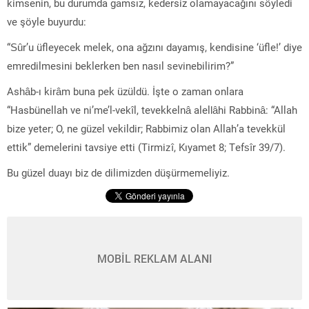
kimsenin, bu durumda gamsız, kedersiz olamayacağını söyledi
ve şöyle buyurdu:
“Sûr’u üfleyecek melek, ona ağzını dayamış, kendisine ‘üfle!’ diye
emredilmesini beklerken ben nasıl sevinebilirim?”
Ashâb-ı kirâm buna pek üzüldü. İşte o zaman onlara
“Hasbünellah ve ni’me’l-vekîl, tevekkelnâ alellâhi Rabbinâ: “Allah
bize yeter; O, ne güzel vekildir; Rabbimiz olan Allah’a tevekkül
ettik” demelerini tavsiye etti (Tirmizî, Kıyamet 8; Tefsîr 39/7).
Bu güzel duayı biz de dilimizden düşürmemeliyiz.
MOBİL REKLAM ALANI