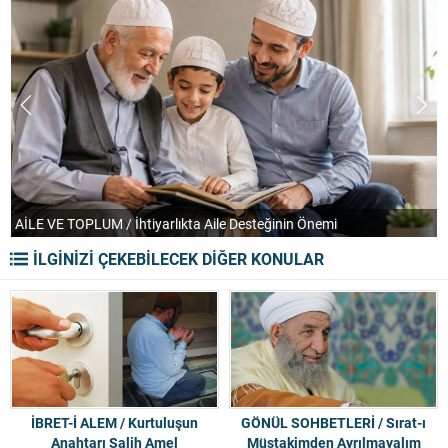
AİLE VE TOPLUM / İhtiyarlıkta Aile Desteğinin Önemi
T
İLGİNİZİ ÇEKEBİLECEK DİĞER KONULAR
İBRET-İ ALEM / Kurtuluşun
GÖNÜL SOHBETLERİ / Sırat-ı
Anahtarı Salih Amel
Müstakimden Ayrılmayalım