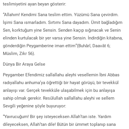
teslimiyetini ayan beyan gösterir:
“Allahım! Kendimi Sana teslim ettim. Yüzümü Sana çevirdim.
İşimi Sana ısmarladım. Sırtımı Sana dayadım. Ümit bağladığım
Sen, korktuğum yine Sensin. Senden kaçıp sığınacak ve Senin
elinden kurtulacak bir yer varsa yine Sensin. İndirdiğin kitabına,
gönderdiğin Peygamberine iman ettim”(Buhârî, Daavât 6;
Müslim, Zikr 56).
Dünya Bir Araya Gelse
Peygamber Efendimiz sallallahu aleyhi vesellemin İbni Abbas
radıyallahu anhuma’ya öğrettiği bir hayat görüşü, bir tevekkül
anlayışı var. Gerçek tevekküle ulaşabilmek için bu anlayışa
sahip olmak gerekir. Resûlullah sallallahu aleyhi ve sellem
Sevgili yeğenine şöyle buyuruyor:
“Yavrucuğum! Bir şey isteyeceksen Allah’tan iste. Yardım
dileyeceksen, Allah’tan dile! Bütün bir ümmet toplanıp sana