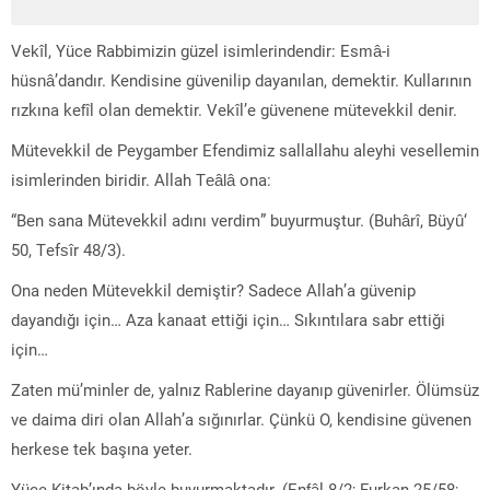
Vekîl, Yüce Rabbimizin güzel isimlerindendir: Esmâ-i
hüsnâ’dandır. Kendisine güvenilip dayanılan, demektir. Kullarının
rızkına kefîl olan demektir. Vekîl’e güvenene mütevekkil denir.
Mütevekkil de Peygamber Efendimiz sallallahu aleyhi vesellemin
isimlerinden biridir. Allah Teâlâ ona:
“Ben sana Mütevekkil adını verdim” buyurmuştur. (Buhârî, Büyû‘
50, Tefsîr 48/3).
Ona neden Mütevekkil demiştir? Sadece Allah’a güvenip
dayandığı için… Aza kanaat ettiği için… Sıkıntılara sabr ettiği
için…
Zaten mü’minler de, yalnız Rablerine dayanıp güvenirler. Ölümsüz
ve daima diri olan Allah’a sığınırlar. Çünkü O, kendisine güvenen
herkese tek başına yeter.
Yüce Kitab’ında böyle buyurmaktadır. (Enfâl 8/2; Furkan 25/58;