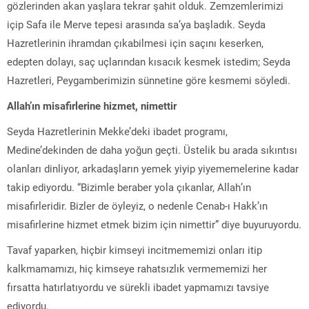
gözlerinden akan yaşlara tekrar şahit olduk. Zemzemlerimizi
içip Safa ile Merve tepesi arasında sa’ya başladık. Seyda
Hazretlerinin ihramdan çıkabilmesi için saçını keserken,
edepten dolayı, saç uçlarından kısacık kesmek istedim; Seyda
Hazretleri, Peygamberimizin sünnetine göre kesmemi söyledi.
Allah’ın misafirlerine hizmet, nimettir
Seyda Hazretlerinin Mekke’deki ibadet programı,
Medine’dekinden de daha yoğun geçti. Üstelik bu arada sıkıntısı
olanları dinliyor, arkadaşların yemek yiyip yiyememelerine kadar
takip ediyordu. “Bizimle beraber yola çıkanlar, Allah’ın
misafirleridir. Bizler de öyleyiz, o nedenle Cenab-ı Hakk’ın
misafirlerine hizmet etmek bizim için nimettir” diye buyuruyordu.
Tavaf yaparken, hiçbir kimseyi incitmememizi onları itip
kalkmamamızı, hiç kimseye rahatsızlık vermememizi her
fırsatta hatırlatıyordu ve sürekli ibadet yapmamızı tavsiye
ediyordu.