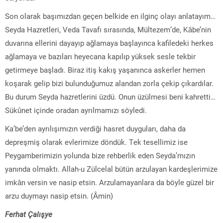
Son olarak başımızdan geçen belkide en ilginç olayı anlatayım…
Seyda Hazretleri, Veda Tavafı sırasında, Mültezem’de, Kâbe’nin
duvarına ellerini dayayıp ağlamaya başlayınca kafiledeki herkes
ağlamaya ve bazıları heyecana kapılıp yüksek sesle tekbir
getirmeye başladı. Biraz itiş kakış yaşanınca askerler hemen
koşarak gelip bizi bulunduğumuz alandan zorla çekip çıkardılar.
Bu durum Seyda hazretlerini üzdü. Onun üzülmesi beni kahretti…
Sükûnet içinde oradan ayrılmamızı söyledi.
Ka’be’den ayrılışımızın verdiği hasret duyguları, daha da
depreşmiş olarak evlerimize döndük. Tek tesellimiz ise
Peygamberimizin yolunda bize rehberlik eden Seyda’mızın
yanında olmaktı. Allah-u Zülcelal bütün arzulayan kardeşlerimize
imkân versin ve nasip etsin. Arzulamayanlara da böyle güzel bir
arzu duymayı nasip etsin. (Âmin)
Ferhat Çalışye