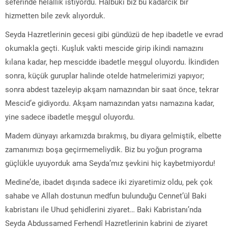
seferinde helallik istiyordu. Hâlbuki biz bu kadarcık bir
hizmetten bile zevk alıyorduk.
Seyda Hazretlerinin gecesi gibi gündüzü de hep ibadetle ve evrad
okumakla geçti. Kuşluk vakti mescide girip ikindi namazını
kılana kadar, hep mescidde ibadetle meşgul oluyordu. İkindiden
sonra, küçük guruplar halinde otelde hatmelerimizi yapıyor;
sonra abdest tazeleyip akşam namazından bir saat önce, tekrar
Mescid’e gidiyordu. Akşam namazından yatsı namazına kadar,
yine sadece ibadetle meşgul oluyordu.
Madem dünyayı arkamızda bırakmış, bu diyara gelmiştik, elbette
zamanımızı boşa geçirmemeliydik. Biz bu yoğun programa
güçlükle uyuyorduk ama Seyda’mız şevkini hiç kaybetmiyordu!
Medine’de, ibadet dışında sadece iki ziyaretimiz oldu, pek çok
sahabe ve Allah dostunun medfun bulunduğu Cennet’ül Baki
kabristanı ile Uhud şehidlerini ziyaret… Baki Kabristanı’nda
Seyda Abdussamed Ferhendî Hazretlerinin kabrini de ziyaret