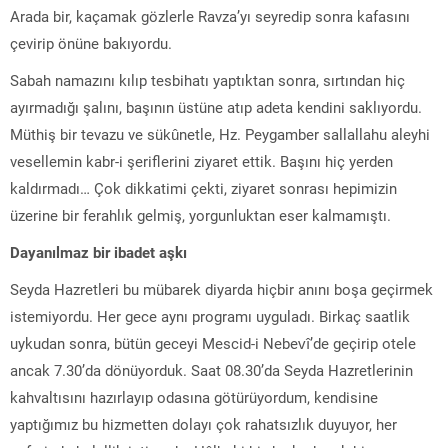
Arada bir, kaçamak gözlerle Ravza’yı seyredip sonra kafasını
çevirip önüne bakıyordu.
Sabah namazını kılıp tesbihatı yaptıktan sonra, sırtından hiç
ayırmadığı şalını, başının üstüne atıp adeta kendini saklıyordu.
Müthiş bir tevazu ve sükûnetle, Hz. Peygamber sallallahu aleyhi
vesellemin kabr-i şeriflerini ziyaret ettik. Başını hiç yerden
kaldırmadı… Çok dikkatimi çekti, ziyaret sonrası hepimizin
üzerine bir ferahlık gelmiş, yorgunluktan eser kalmamıştı.
Dayanılmaz bir ibadet aşkı
Seyda Hazretleri bu mübarek diyarda hiçbir anını boşa geçirmek
istemiyordu. Her gece aynı programı uyguladı. Birkaç saatlik
uykudan sonra, bütün geceyi Mescid-i Nebevî’de geçirip otele
ancak 7.30’da dönüyorduk. Saat 08.30’da Seyda Hazretlerinin
kahvaltısını hazırlayıp odasına götürüyordum, kendisine
yaptığımız bu hizmetten dolayı çok rahatsızlık duyuyor, her