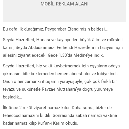
MOBİL REKLAM ALANI
Bu defa ilk durağımız, Peygamber Efendimizin beldesi…
Seyda Hazretleri, Hocası ve kayınpederi büyük âlim ve mürşid-i
kâmil, Seyda Abdussamed-i Ferhendî Hazretlerinin taziyesi için
ailesini ziyaret edecek. Gece 1.30’da Medine’ye indik.
Seyda Hazretleri, hiç vakit kaybetmemek için eşyaların odaya
çıkmasını bile beklemeden hemen abdest aldı ve lobiye indi.
Onun o her zamanki ihtişamlı yürüyüşüyle, çok çok farklı bir
tevazu ve sükûnetle Ravza-ı Muttahara’ya doğru yürümeye
başladık…
İlk önce 2 rekât ziyaret namaz kıldı. Daha sonra, bizler de
teheccüd namazını kıldık. Sonrasında sabah namazı vaktine
kadar namaz kılıp Kur’an-ı Kerim okudu.