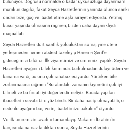
bulunuyor. Doğrusu normalde o kadar uykusuzluğa dayanmam
mümkün değildi, fakat Seyda Hazretlerinin yanında olunca sanki
ondan bize, güç ve ibadet etme aşkı sirayet ediyordu. Yetmiş
küsur yaşında olmasına rağmen, bizden daha dayanıklıydı
maşaallah.
Seyda Hazretleri dört saatlik yolculuktan sonra, yine otele
yerleşmeden hemen abdest tazeleyip Harem-i Şerif’e
gideceğimizi bildirdi. İlk ziyaretimizi ve umremizi yaptık. Seyda
Hazretleri ayağının bilek kısmında, burkulmadan dolayı ödem ve
kanama vardı, bu onu çok rahatsız ediyordu. Yürürken bile
zorlanmasına rağmen “Buralardaki zamanın kıymetini çok iyi
bilmeli ve bu fırsatı iyi değerlendirmeliyiz. Burada yapılan
ibadetlerin sevabı bire yüz bindir. Bir daha nasip olmayabilir, o
nedenle ayağımı boş verin, ibadetimize bakalım” diyordu.
Ve ilk umremizin tavafını tamamlayıp Makam-ı İbrahim’in
karşısında namaz kıldıktan sonra, Seyda Hazretlerinin