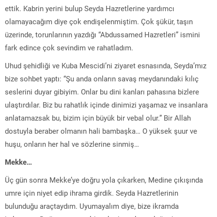
ettik. Kabrin yerini bulup Seyda Hazretlerine yardımcı
olamayacağım diye çok endişelenmiştim. Çok şükür, taşın
üzerinde, torunlarının yazdığı “Abdussamed Hazretleri” ismini
fark edince çok sevindim ve rahatladım.
Uhud şehidliği ve Kuba Mescidi’ni ziyaret esnasında, Seyda’mız
bize sohbet yaptı: “Şu anda onların savaş meydanındaki kılıç
seslerini duyar gibiyim. Onlar bu dini kanları pahasına bizlere
ulaştırdılar. Biz bu rahatlık içinde dinimizi yaşamaz ve insanlara
anlatamazsak bu, bizim için büyük bir vebal olur.” Bir Allah
dostuyla beraber olmanın hali bambaşka… O yüksek şuur ve
huşu, onların her hal ve sözlerine sinmiş…
Mekke…
Üç gün sonra Mekke’ye doğru yola çıkarken, Medine çıkışında
umre için niyet edip ihrama girdik. Seyda Hazretlerinin
bulunduğu araçtaydım. Uyumayalım diye, bize ikramda