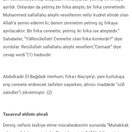
ayrıldı. Onlardan da yetmiş bir fırka ateşte, bir fırka cennettedir.
Muhammed sallallahu aleyhi vesellemin nefsi kudret elinde olan
Allah’a yemin ederim ki, benim ümmetim yetmiş üç fırkaya
ayrılacaktır. Bir fırka cennette, yetmiş iki fırka ise ateştedir.”
Sahabeler, “YâResûlellah! Cennette olan fırka kimlerdir?” diye
sordular. Resûlullah sallallahu aleyhi vesellem,“Cemaat” diye
cevap verdi.”(1) hadisidir.
Abdulkadir El-Bağdadi merhum; fırka-i Naciye’yi, yani kurtuluşa
erip cennete erdirecek taifeleri sayarken, altıncı maddede “sûfi
zahidler”i zikretmiştir. (2)
Tasavvuf ehlinin ahvali
Derviş; nefsini tezkiye etme mücahedesinin sonunda “Muhakkak