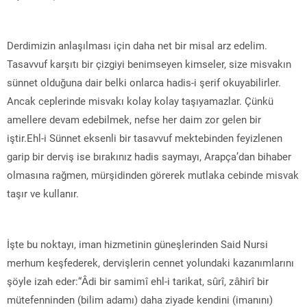
Derdimizin anlaşılması için daha net bir misal arz edelim.
Tasavvuf karşıtı bir çizgiyi benimseyen kimseler, size misvakın
sünnet olduğuna dair belki onlarca hadis-i şerif okuyabilirler.
Ancak ceplerinde misvakı kolay kolay taşıyamazlar. Çünkü
amellere devam edebilmek, nefse her daim zor gelen bir
iştir.Ehl-i Sünnet eksenli bir tasavvuf mektebinden feyizlenen
garip bir derviş ise bırakınız hadis saymayı, Arapça’dan bihaber
olmasına rağmen, mürşidinden görerek mutlaka cebinde misvak
taşır ve kullanır.
İşte bu noktayı, iman hizmetinin güneşlerinden Said Nursi
merhum keşfederek, dervişlerin cennet yolundaki kazanımlarını
şöyle izah eder:“Âdi bir samimî ehl-i tarikat, sûrî, zâhirî bir
mütefenninden (bilim adamı) daha ziyade kendini (imanını)