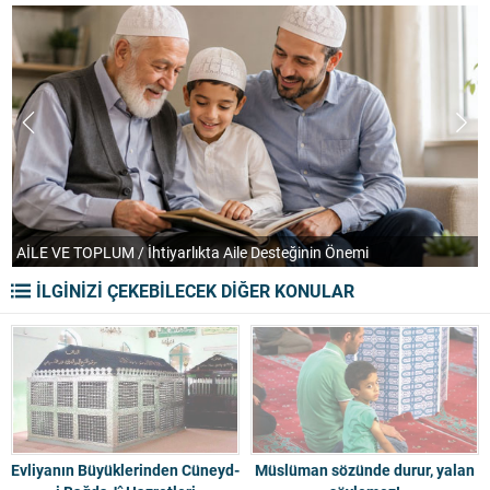
AİLE VE TOPLUM / İhtiyarlıkta Aile Desteğinin Önemi
T
İLGİNİZİ ÇEKEBİLECEK DİĞER KONULAR
Evliyanın Büyüklerinden Cüneyd-
Müslüman sözünde durur, yalan