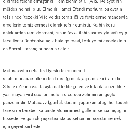
o kimse felaha ermiştir ki: Temizlenmiştir.” (Â’lâ, 14) ayetinin
müjdesine nail olur. Elmalılı Hamdi Efendi merhum, bu ayetin
tefsirinde “tezekki”yi iç ve dış temizliği ve feyizlenme manasıyla,
amellerin temizlenmesi olarak tefsir etmiştir. Kalbin kötü
ahlaklardan temizlenmesi, ruhun feyz-i ilahi vasıtasıyla safileşip
tecelliyat-ı Rabbaniye açık hale gelmesi, tezkiye mücadelesinin
en önemli kazançlarından birisidir.
Mutasavvıfın nefis tezkiyesinde en önemli
silahlarından/usullerinden birisi (günlük yapılan zikir) virdidir.
Silsile-i Zeheb vasıtasıyla nakledile gelen ve kitaplara özellikle
yazılmayan vird usulleri, nefsin öldürücü zehrinin en güçlü
panzehiridir. Mutasavvıf,günlük dersini yaparken attığı her tesbih
tanesi ile beraber, kalbinde Muhammedi güllerin şehbal açtığını
hisseder ve günlük yaşantısında bu şehballeri söndürmemek
için gayret sarf eder.