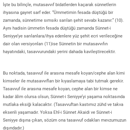
İşte bu bilinçle, mutasavvıf bidatlerden kaçarak sünnetlerin
ihyasına gayret sarf eder. “Ümmetimin fesada düştüğü bir
zamanda, sünnetime sımsıkı sarılan şehit sevabı kazanır.” (10).
Aynı hadisin ümmetin fesada düştüğü zamanda Sünnet-i
Seniyye’ye sarılanlara/ihya edenlere yüz şehit ecri verileceğine
dair olan versiyonları (11)ise Sünnetin bir mutasavvıfın
hayatındaki, tasavvurundaki yerini dahada kavileştirecektir.
Bu noktada, tasavvuf ile arasına mesafe koyan/cephe alan kimi
kimseler ile mutasavvıfları bir kıyaslamaya tabi tutmak gerekir.
Tasavvuf ile arasına mesafe koyan, cephe alan bir kimse ne
kadar âlim olursa olsun, Sünnet-i Seniyye’yi yaşama noktasında
mutlaka eksiği kalacaktır. (Tasavvuftan kastımız zühd ve takva
eksenli yaşamadır. Yoksa Ehl-i Sünnet Akaidi ve Sünnet-i
Seniyye dışına çıkan, sözüm ona tasavvuf odakları mevzumuzun
dışındadır.)