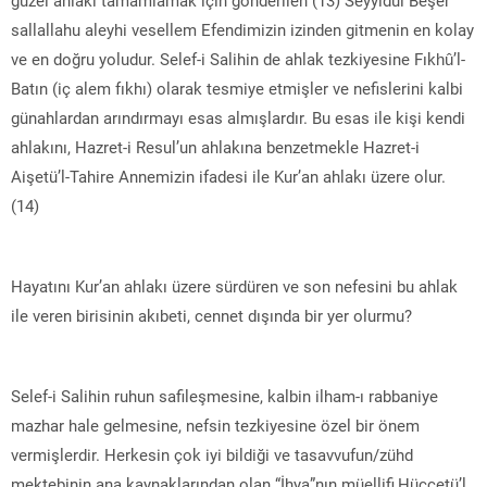
sallallahu aleyhi vesellem Efendimizin izinden gitmenin en kolay
ve en doğru yoludur. Selef-i Salihin de ahlak tezkiyesine Fıkhû’l-
Batın (iç alem fıkhı) olarak tesmiye etmişler ve nefislerini kalbi
günahlardan arındırmayı esas almışlardır. Bu esas ile kişi kendi
ahlakını, Hazret-i Resul’un ahlakına benzetmekle Hazret-i
Aişetü’l-Tahire Annemizin ifadesi ile Kur’an ahlakı üzere olur.
(14)
Hayatını Kur’an ahlakı üzere sürdüren ve son nefesini bu ahlak
ile veren birisinin akıbeti, cennet dışında bir yer olurmu?
Selef-i Salihin ruhun safileşmesine, kalbin ilham-ı rabbaniye
mazhar hale gelmesine, nefsin tezkiyesine özel bir önem
vermişlerdir. Herkesin çok iyi bildiği ve tasavvufun/zühd
mektebinin ana kaynaklarından olan “İhya”nın müellifi,Hüccetü’l