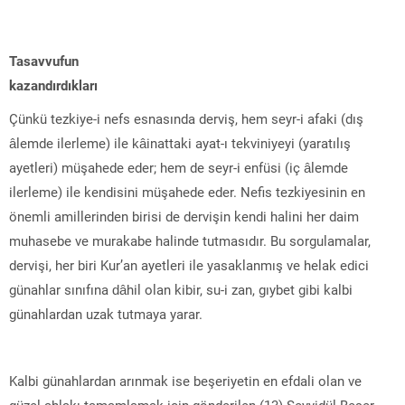
Tasavvufun
kazandırdıkları
Çünkü tezkiye-i nefs esnasında derviş, hem seyr-i afaki (dış
âlemde ilerleme) ile kâinattaki ayat-ı tekviniyeyi (yaratılış
ayetleri) müşahede eder; hem de seyr-i enfüsi (iç âlemde
ilerleme) ile kendisini müşahede eder. Nefis tezkiyesinin en
önemli amillerinden birisi de dervişin kendi halini her daim
muhasebe ve murakabe halinde tutmasıdır. Bu sorgulamalar,
dervişi, her biri Kur’an ayetleri ile yasaklanmış ve helak edici
günahlar sınıfına dâhil olan kibir, su-i zan, gıybet gibi kalbi
günahlardan uzak tutmaya yarar.
Kalbi günahlardan arınmak ise beşeriyetin en efdali olan ve
güzel ahlakı tamamlamak için gönderilen (13) Seyyidül Beşer