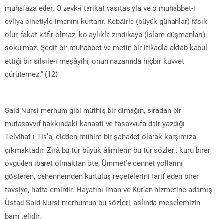
muhafaza eder. O zevk-i tarikat vasıtasıyla ve o muhabbet-i
evliya cihetiyle imanını kurtarır. Kebâirle (büyük günahlar) fâsık
olur, fakat kâfir olmaz, kolaylıkla zındıkaya (İslam düşmanları)
sokulmaz. Şedit bir muhabbet ve metin bir itikadla aktab kabul
ettiği bir silsile-i meşâyihi, onun nazarında hiçbir kuvvet
çürütemez.” (12)
Said Nursi merhum gibi müthiş bir dimağın, sıradan bir
mutasavvıf hakkındaki kanaati ve tasavvufa dair yazdığı
Telvihat-ı Tis’a, cidden mühim bir şahadet olarak karşımıza
çıkmaktadır. Zirâ bu tür büyük âlimlerin bu tür sözleri, kuru birer
övgüden ibaret olmaktan öte; Ümmet’e cennet yollarını
gösteren, cehennemden kurtuluş reçetelerini tarif eden birer
tavsiye, hatta emirdir. Hayatını iman ve Kur’an hizmetine adamış
Üstad Said Nursi merhumun bu sözleri, aslında meselemizin
bam telidir.