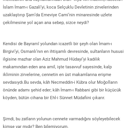
İslam İmam-ı Gazali’yi, koca Selçuklu Devletinin zirvelerinden
uzaklaştırıp Şam’da Emeviye Cami’nin minaresinde uzlete
çekilmesine yol açan ana sebep, sizce neydi?
Kendisi de Bayramî yolundan icazetli bir şeyh olan İmam-ı
Birgivi’yi, Osmanlı’nın en ihtişamlı devresinde, sultanların hususi
ilgisine mazhar olan Aziz Mahmud Hüdayi’yi kadılık
makamından eden ana amil, işte tasavvuf sayesinde, kalp
ikliminin zirvelerine, cennetin en üst makamlarına erişme
sevdasıydı.Bu sevda, kâh Necmeddin-i Kübra olur Moğolların
önünde adamı şehid eder; kâh İmam-ı Rabbani gibi bir küçücük
köyden, bütün cihana bir Ehl-i Sünnet Müdafiini çıkarır.
Şimdi, bu zatların yolunun cennete varmadığını söyleyebilecek
kimse var mıdır? Ben bilemiyorum.