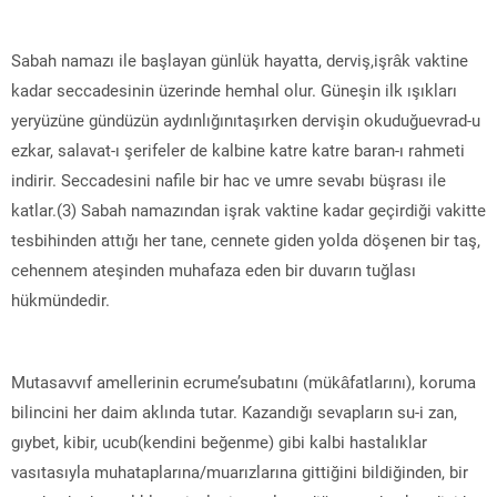
Sabah namazı ile başlayan günlük hayatta, derviş,işrâk vaktine
kadar seccadesinin üzerinde hemhal olur. Güneşin ilk ışıkları
yeryüzüne gündüzün aydınlığınıtaşırken dervişin okuduğuevrad-u
ezkar, salavat-ı şerifeler de kalbine katre katre baran-ı rahmeti
indirir. Seccadesini nafile bir hac ve umre sevabı büşrası ile
katlar.(3) Sabah namazından işrak vaktine kadar geçirdiği vakitte
tesbihinden attığı her tane, cennete giden yolda döşenen bir taş,
cehennem ateşinden muhafaza eden bir duvarın tuğlası
hükmündedir.
Mutasavvıf amellerinin ecrume’subatını (mükâfatlarını), koruma
bilincini her daim aklında tutar. Kazandığı sevapların su-i zan,
gıybet, kibir, ucub(kendini beğenme) gibi kalbi hastalıklar
vasıtasıyla muhataplarına/muarızlarına gittiğini bildiğinden, bir