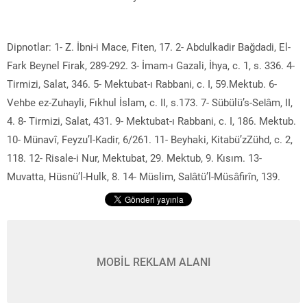
Dipnotlar: 1- Z. İbni-i Mace, Fiten, 17. 2- Abdulkadir Bağdadi, El-
Fark Beynel Firak, 289-292. 3- İmam-ı Gazali, İhya, c. 1, s. 336. 4-
Tirmizi, Salat, 346. 5- Mektubat-ı Rabbani, c. I, 59.Mektub. 6-
Vehbe ez-Zuhayli, Fıkhul İslam, c. II, s.173. 7- Sübülü’s-Selâm, II,
4. 8- Tirmizi, Salat, 431. 9- Mektubat-ı Rabbani, c. I, 186. Mektub.
10- Münavî, Feyzu’l-Kadir, 6/261. 11- Beyhaki, Kitabü’zZühd, c. 2,
118. 12- Risale-i Nur, Mektubat, 29. Mektub, 9. Kısım. 13-
Muvatta, Hüsnü’l-Hulk, 8. 14- Müslim, Salâtü’l-Müsâfirîn, 139.
MOBİL REKLAM ALANI