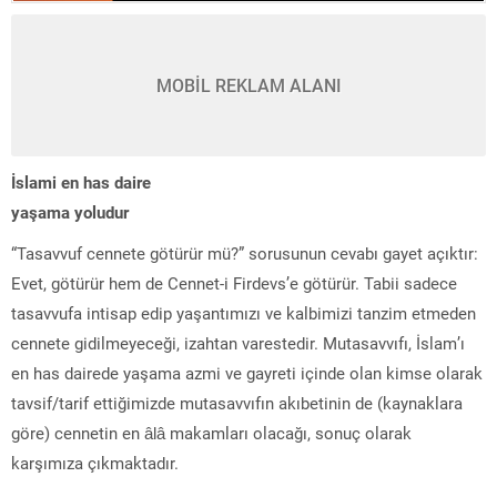
MOBİL REKLAM ALANI
İslami en has daire
yaşama yoludur
“Tasavvuf cennete götürür mü?” sorusunun cevabı gayet açıktır:
Evet, götürür hem de Cennet-i Firdevs’e götürür. Tabii sadece
tasavvufa intisap edip yaşantımızı ve kalbimizi tanzim etmeden
cennete gidilmeyeceği, izahtan varestedir. Mutasavvıfı, İslam’ı
en has dairede yaşama azmi ve gayreti içinde olan kimse olarak
tavsif/tarif ettiğimizde mutasavvıfın akıbetinin de (kaynaklara
göre) cennetin en âlâ makamları olacağı, sonuç olarak
karşımıza çıkmaktadır.