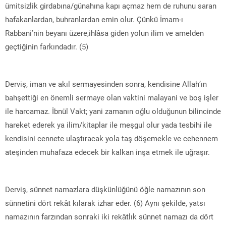
ümitsizlik girdabına/günahına kapı açmaz hem de ruhunu saran
hafakanlardan, buhranlardan emin olur. Çünkü İmam-ı
Rabbani’nin beyanı üzere,ihlâsa giden yolun ilim ve amelden
geçtiğinin farkındadır. (5)
Derviş, iman ve akıl sermayesinden sonra, kendisine Allah’ın
bahşettiği en önemli sermaye olan vaktini malayani ve boş işler
ile harcamaz. İbnül Vakt; yani zamanın oğlu olduğunun bilincinde
hareket ederek ya ilim/kitaplar ile meşgul olur yada tesbihi ile
kendisini cennete ulaştıracak yola taş döşemekle ve cehennem
ateşinden muhafaza edecek bir kalkan inşa etmek ile uğraşır.
Derviş, sünnet namazlara düşkünlüğünü öğle namazının son
sünnetini dört rekât kılarak izhar eder. (6) Aynı şekilde, yatsı
namazının farzından sonraki iki rekâtlık sünnet namazı da dört