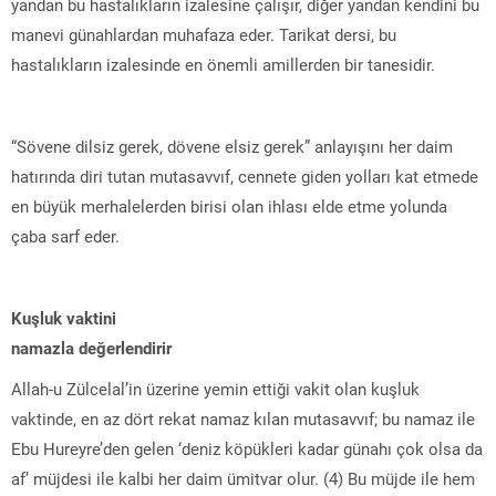
yandan bu hastalıkların izalesine çalışır, diğer yandan kendini bu
manevi günahlardan muhafaza eder. Tarikat dersi, bu
hastalıkların izalesinde en önemli amillerden bir tanesidir.
“Sövene dilsiz gerek, dövene elsiz gerek” anlayışını her daim
hatırında diri tutan mutasavvıf, cennete giden yolları kat etmede
en büyük merhalelerden birisi olan ihlası elde etme yolunda
çaba sarf eder.
Kuşluk vaktini
namazla değerlendirir
Allah-u Zülcelal’in üzerine yemin ettiği vakit olan kuşluk
vaktinde, en az dört rekat namaz kılan mutasavvıf; bu namaz ile
Ebu Hureyre’den gelen ‘deniz köpükleri kadar günahı çok olsa da
af’ müjdesi ile kalbi her daim ümitvar olur. (4) Bu müjde ile hem