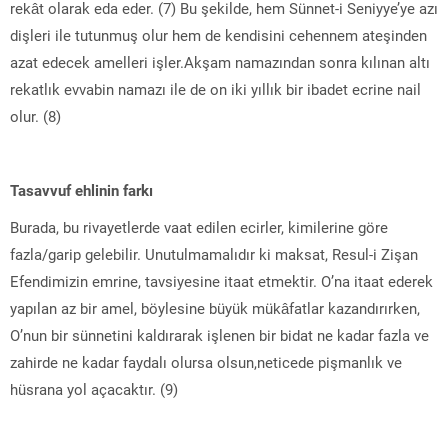
rekât olarak eda eder. (7) Bu şekilde, hem Sünnet-i Seniyye’ye azı
dişleri ile tutunmuş olur hem de kendisini cehennem ateşinden
azat edecek amelleri işler.Akşam namazından sonra kılınan altı
rekatlık evvabin namazı ile de on iki yıllık bir ibadet ecrine nail
olur. (8)
Tasavvuf ehlinin farkı
Burada, bu rivayetlerde vaat edilen ecirler, kimilerine göre
fazla/garip gelebilir. Unutulmamalıdır ki maksat, Resul-i Zişan
Efendimizin emrine, tavsiyesine itaat etmektir. O’na itaat ederek
yapılan az bir amel, böylesine büyük mükâfatlar kazandırırken,
O’nun bir sünnetini kaldırarak işlenen bir bidat ne kadar fazla ve
zahirde ne kadar faydalı olursa olsun,neticede pişmanlık ve
hüsrana yol açacaktır. (9)