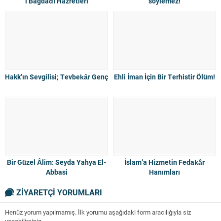
i Bağdadî Hazretleri
söylemez!
Hakk’ın Sevgilisi; Tevbekâr Genç
Ehli İman İçin Bir Terhistir Ölüm!
Bir Güzel Âlim: Seyda Yahya El-
İslam’a Hizmetin Fedakâr
Abbasi
Hanımları
ZİYARETÇİ YORUMLARI
Henüz yorum yapılmamış. İlk yorumu aşağıdaki form aracılığıyla siz