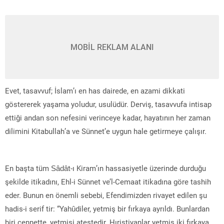
MOBİL REKLAM ALANI
Evet, tasavvuf; İslam’ı en has dairede, en azami dikkati
göstererek yaşama yoludur, usulüdür. Derviş, tasavvufa intisap
ettiği andan son nefesini verinceye kadar, hayatının her zaman
dilimini Kitabullah’a ve Sünnet’e uygun hale getirmeye çalışır.
En başta tüm Sâdât-ı Kiram’ın hassasiyetle üzerinde durduğu
şekilde itikadını, Ehl-i Sünnet ve’l-Cemaat itikadına göre tashih
eder. Bunun en önemli sebebi, Efendimizden rivayet edilen şu
hadis-i serif tir: “Yahûdiler, yetmiş bir fırkaya ayrıldı. Bunlardan
biri cennette, yetmişi ateştedir. Hıristiyanlar yetmiş iki fırkaya