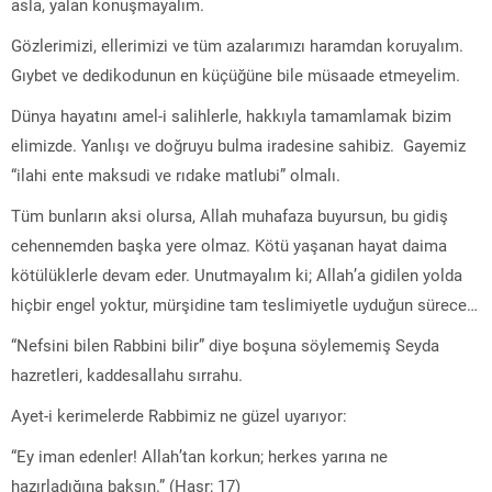
asla, yalan konuşmayalım.
Gözlerimizi, ellerimizi ve tüm azalarımızı haramdan koruyalım.
Gıybet ve dedikodunun en küçüğüne bile müsaade etmeyelim.
Dünya hayatını amel-i salihlerle, hakkıyla tamamlamak bizim
elimizde. Yanlışı ve doğruyu bulma iradesine sahibiz. Gayemiz
“ilahi ente maksudi ve rıdake matlubi” olmalı.
Tüm bunların aksi olursa, Allah muhafaza buyursun, bu gidiş
cehennemden başka yere olmaz. Kötü yaşanan hayat daima
kötülüklerle devam eder. Unutmayalım ki; Allah’a gidilen yolda
hiçbir engel yoktur, mürşidine tam teslimiyetle uyduğun sürece…
“Nefsini bilen Rabbini bilir” diye boşuna söylememiş Seyda
hazretleri, kaddesallahu sırrahu.
Ayet-i kerimelerde Rabbimiz ne güzel uyarıyor:
“Ey iman edenler! Allah’tan korkun; herkes yarına ne
hazırladığına baksın.” (Haşr; 17)