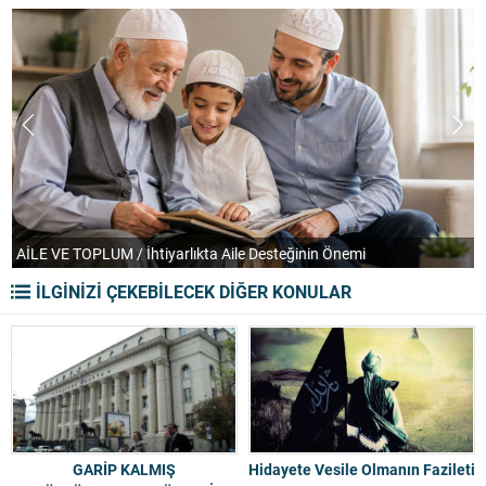
TEFEKKÜR UFKU / Orkestranın Soğuk ve Despotik Yüzü
İLGİNİZİ ÇEKEBİLECEK DİĞER KONULAR
GARİP KALMIŞ
Hidayete Vesile Olmanın Fazileti