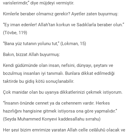
varislerimdir,” diye müjdeyi vermiştir.
Kimlerle beraber olmamız gerekir? Ayetler zaten buyurmuş:
“Ey iman edenler! Allah’tan korkun ve Sadıklarla beraber olun.”
(Tövbe, 119)
“Bana yüz tutanın yolunu tut,” (Lokman, 15)
Bakın, bizzat Allah buyurmuş:
Kendi güdümünde olan insan, nefsini, dünyayı, şeytanı ve
bozulmuş insanları iyi tanımalı. Bunlara dikkat edilmediği
taktirde bu gidiş kötü sonuçlanabilir.
Çok manidar olan bu uyarıya dikkatlerinizi çekmek istiyorum.
“İnsanın önünde cennet ya da cehennem vardır. Herkes
hazırlığını hangisine gitmek istiyorsa ona göre yapmalıdır.”
(Seyda Muhammed Konyevi kaddesallahu sırrahu)
Her şeyi bizim emrimize yaratan Allah celle celâluhû olacak ve