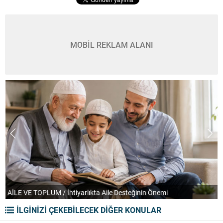
MOBİL REKLAM ALANI
AİLE VE TOPLUM / İhtiyarlıkta Aile Desteğinin Önemi
T
İLGİNİZİ ÇEKEBİLECEK DİĞER KONULAR