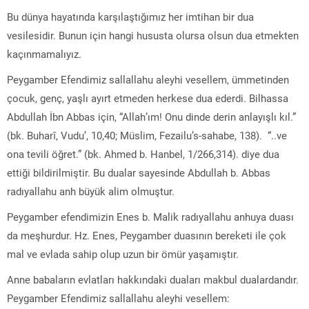
Bu dünya hayatında karşılaştığımız her imtihan bir dua
vesilesidir. Bunun için hangi hususta olursa olsun dua etmekten
kaçınmamalıyız.
Peygamber Efendimiz sallallahu aleyhi vesellem, ümmetinden
çocuk, genç, yaşlı ayırt etmeden herkese dua ederdi. Bilhassa
Abdullah İbn Abbas için, “Allah’ım! Onu dinde derin anlayışlı kıl.”
(bk. Buharî, Vudu’, 10,40; Müslim, Fezailu’s-sahabe, 138). “..ve
ona tevili öğret.” (bk. Ahmed b. Hanbel, 1/266,314). diye dua
ettiği bildirilmiştir. Bu dualar sayesinde Abdullah b. Abbas
radıyallahu anh büyük alim olmuştur.
Peygamber efendimizin Enes b. Malik radıyallahu anhuya duası
da meşhurdur. Hz. Enes, Peygamber duasının bereketi ile çok
mal ve evlada sahip olup uzun bir ömür yaşamıştır.
Anne babaların evlatları hakkındaki duaları makbul dualardandır.
Peygamber Efendimiz sallallahu aleyhi vesellem: