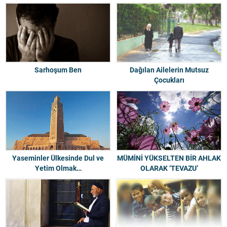
Sarhoşum Ben
Dağılan Ailelerin Mutsuz
Çocukları
Yaseminler Ülkesinde Dul ve
MÜMİNİ YÜKSELTEN BİR AHLAK
Yetim Olmak…
OLARAK ‘TEVAZU’