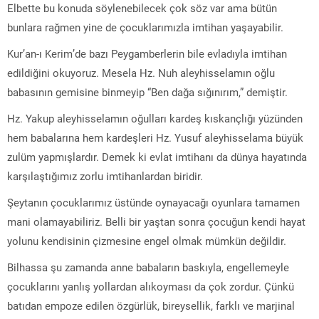
Elbette bu konuda söylenebilecek çok söz var ama bütün
bunlara rağmen yine de çocuklarımızla imtihan yaşayabilir.
Kur’an-ı Kerim’de bazı Peygamberlerin bile evladıyla imtihan
edildiğini okuyoruz. Mesela Hz. Nuh aleyhisselamın oğlu
babasının gemisine binmeyip “Ben dağa sığınırım,” demiştir.
Hz. Yakup aleyhisselamın oğulları kardeş kıskançlığı yüzünden
hem babalarına hem kardeşleri Hz. Yusuf aleyhisselama büyük
zulüm yapmışlardır. Demek ki evlat imtihanı da dünya hayatında
karşılaştığımız zorlu imtihanlardan biridir.
Şeytanın çocuklarımız üstünde oynayacağı oyunlara tamamen
mani olamayabiliriz. Belli bir yaştan sonra çocuğun kendi hayat
yolunu kendisinin çizmesine engel olmak mümkün değildir.
Bilhassa şu zamanda anne babaların baskıyla, engellemeyle
çocuklarını yanlış yollardan alıkoyması da çok zordur. Çünkü
batıdan empoze edilen özgürlük, bireysellik, farklı ve marjinal