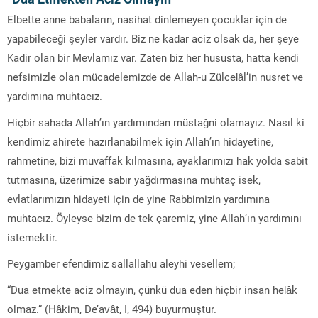
Elbette anne babaların, nasihat dinlemeyen çocuklar için de
yapabileceği şeyler vardır. Biz ne kadar aciz olsak da, her şeye
Kadir olan bir Mevlamız var. Zaten biz her hususta, hatta kendi
nefsimizle olan mücadelemizde de Allah-u Zülcelâl’in nusret ve
yardımına muhtacız.
Hiçbir sahada Allah’ın yardımından müstağni olamayız. Nasıl ki
kendimiz ahirete hazırlanabilmek için Allah’ın hidayetine,
rahmetine, bizi muvaffak kılmasına, ayaklarımızı hak yolda sabit
tutmasına, üzerimize sabır yağdırmasına muhtaç isek,
evlatlarımızın hidayeti için de yine Rabbimizin yardımına
muhtacız. Öyleyse bizim de tek çaremiz, yine Allah’ın yardımını
istemektir.
Peygamber efendimiz sallallahu aleyhi vesellem;
“Dua etmekte aciz olmayın, çünkü dua eden hiçbir insan helâk
olmaz.” (Hâkim, De’avât, I, 494) buyurmuştur.