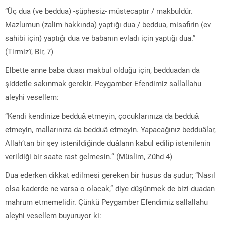
“Üç dua (ve beddua) -şüphesiz- müstecaptır / makbuldür.
Mazlumun (zalim hakkında) yaptığı dua / beddua, misafirin (ev
sahibi için) yaptığı dua ve babanın evladı için yaptığı dua.”
(Tirmizî, Bir, 7)
Elbette anne baba duası makbul olduğu için, bedduadan da
şiddetle sakınmak gerekir. Peygamber Efendimiz sallallahu
aleyhi vesellem:
“Kendi kendinize bedduâ etmeyin, çocuklarınıza da bedduâ
etmeyin, mallarınıza da bedduâ etmeyin. Yapacağınız bedduâlar,
Allah’tan bir şey istenildiğinde duâların kabul edilip istenilenin
verildiği bir saate rast gelmesin.” (Müslim, Zühd 4)
Dua ederken dikkat edilmesi gereken bir husus da şudur; “Nasıl
olsa kaderde ne varsa o olacak,” diye düşünmek de bizi duadan
mahrum etmemelidir. Çünkü Peygamber Efendimiz sallallahu
aleyhi vesellem buyuruyor ki: