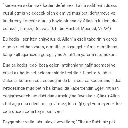
“Kaderden sakınmak kaderi defetmez. Lâkin sâlihlerin duâsı,
nüzûl etmiş ve edecek olan elem ve musîbeti defetmeye ve
kaldırmaya medâr olur. İş böyle olunca ey Allah’ın kulları, duâ
ediniz.” (Tirmizî, Deavât, 101; İbn Hanbel, Müsned, V/224)
Bu hadis-i şeriften anlıyoruz ki, Allah’ın ezeli takdirinin gereği
olan bir imtihan varsa, o mutlaka başa gelir. Ama o imtihana
karşı kulluğumuzun gereği, yine Allah’tan yardım istemektir.
Dualar, kader icabı başa gelen imtihanların hafif geçmesi ve
güzel akıbetle neticelenmesinde tesirlidir. Elbette Allah-u
Zülcelâl kulunun dua edeceğini de bilir, dua da kaderdendir, dua
neticesinde musibetin kalkması da kaderdendir. Eğer imtihan
değişmeyecek ise dahi dua etmek yine faydalıdır. Çünkü Allah
elini açıp dua edeni boş çevirmez, istediği şeyi vermeyecek ise
dahi ondan daha hayırlısını verir.
Peygamber sallallahu aleyhi vesellem; “Elbette Rabbiniz pek