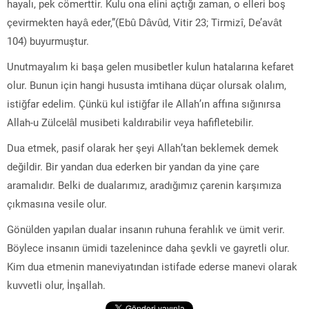
hayalı, pek cömerttir. Kulu ona elini açtığı zaman, o elleri boş
çevirmekten hayâ eder,”(Ebû Dâvûd, Vitir 23; Tirmizî, De’avât
104) buyurmuştur.
Unutmayalım ki başa gelen musibetler kulun hatalarına kefaret
olur. Bunun için hangi hususta imtihana düçar olursak olalım,
istiğfar edelim. Çünkü kul istiğfar ile Allah’ın affına sığınırsa
Allah-u Zülcelâl musibeti kaldırabilir veya hafifletebilir.
Dua etmek, pasif olarak her şeyi Allah’tan beklemek demek
değildir. Bir yandan dua ederken bir yandan da yine çare
aramalıdır. Belki de dualarımız, aradığımız çarenin karşımıza
çıkmasına vesile olur.
Gönülden yapılan dualar insanın ruhuna ferahlık ve ümit verir.
Böylece insanın ümidi tazelenince daha şevkli ve gayretli olur.
Kim dua etmenin maneviyatından istifade ederse manevi olarak
kuvvetli olur, İnşallah.