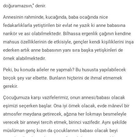
doğuramazsın,” denir.
Annesinin rahminde, kucağında, baba ocağında nice
fedakarlıklarla yetiştirilen bir evlat ne yazık ki anne babasına
nankör ve asi olabilmektedir. Bilhassa ergenlik çağının kendine
mahsus özelliklerinin de etkisiyle, gençler kendi kişiliklerini inşa
ederken artık anne babasının yanı sıra başka yetişkinleri de
örnek alabilmektedir.
Peki, bu konuda aileler ne yapmalı? Bu hususta yapılabilecek
birçok şey var elbette. Bunların hiçbirini de ihmal etmemek
gerekir.
Çocuğumuza karşı vazifelerimiz, onun annesi/babası olacak
eşimizi seçerken başlar. Ona iyi örnek olacak, evde mânevî bir
atmosfer meydana getirecek, ağzına her lokmayı besmeleyle
verecek bir anneyi tercih etmek, birinci vazifedir. Aynı şekilde
müslüman genç kızın da çocuklarının babası olacak beyi