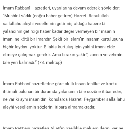
İmam Rabbanî Hazretleri, uyarılarına devam ederek şöyle der:
“Muhbir-i sâdık (doğru haber getiren) Hazreti Resulullah
sallallahu aleyhi vesellemin getirmiş olduğu habere bir
yalancının getirdiği haber kadar değer vermeyen bir insanın
imanı ne kötü bir imandır. Şekli bir İslam’ın insanın kurtuluşuna
hiçbir faydası yoktur. Bilakis kurtuluş için yakinî imanı elde
etmeye çalışmak gerekir. Ama bırakın yakinî, zannın ve vehmin
bile yeri kalmadı.” (73. mektup)
İmam Rabbanî hazretlerine göre akıllı insan tehlike ve korku
ihtimali bulunan bir durumda yalancının bile sözüne itibar eder,
ne var ki aynı insan dini konularda Hazreti Peygamber sallallahu
aleyhi vesellemin sözlerini itibara almamaktadır.
İmam Rabbanî hazretleri Allah’ın özellikle mali emirlerini yerine