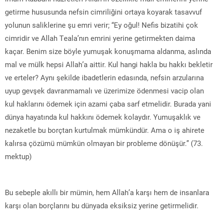
getirme hususunda nefsin cimriliğini ortaya koyarak tasavvuf
yolunun saliklerine şu emri verir; “Ey oğul! Nefis bizatihi çok
cimridir ve Allah Teala’nın emrini yerine getirmekten daima
kaçar. Benim size böyle yumuşak konuşmama aldanma, aslında
mal ve mülk hepsi Allah’a aittir. Kul hangi hakla bu hakkı bekletir
ve erteler? Aynı şekilde ibadetlerin edasında, nefsin arzularına
uyup gevşek davranmamalı ve üzerimize ödenmesi vacip olan
kul haklarını ödemek için azami çaba sarf etmelidir. Burada yani
dünya hayatında kul hakkını ödemek kolaydır. Yumuşaklık ve
nezaketle bu borçtan kurtulmak mümkündür. Ama o iş ahirete
kalırsa çözümü mümkün olmayan bir probleme dönüşür.” (73.
mektup)
Bu sebeple akıllı bir mümin, hem Allah’a karşı hem de insanlara
karşı olan borçlarını bu dünyada eksiksiz yerine getirmelidir.