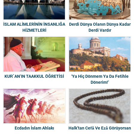
İSLAM ALİMLERİNİN İNSANLIĞA
Derdi Dünya Olanın Dünya Kadar
HİZMETLERİ
Derdi Vardır
KUR`AN’IN TAAKKUL ÖĞRETİSİ
‘Ya Hiç Dönmem Ya Da Fetihle
Dönerim!’
Ecdadın İslam Ahlakı
Halk’tan Cefâ Ve Ezâ Görüyorsan