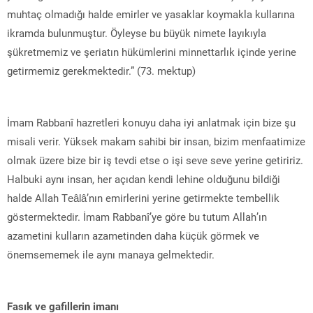
muhtaç olmadığı halde emirler ve yasaklar koymakla kullarına
ikramda bulunmuştur. Öyleyse bu büyük nimete layıkıyla
şükretmemiz ve şeriatın hükümlerini minnettarlık içinde yerine
getirmemiz gerekmektedir.” (73. mektup)
İmam Rabbanî hazretleri konuyu daha iyi anlatmak için bize şu
misali verir. Yüksek makam sahibi bir insan, bizim menfaatimize
olmak üzere bize bir iş tevdi etse o işi seve seve yerine getiririz.
Halbuki aynı insan, her açıdan kendi lehine olduğunu bildiği
halde Allah Teâlâ’nın emirlerini yerine getirmekte tembellik
göstermektedir. İmam Rabbanî’ye göre bu tutum Allah’ın
azametini kulların azametinden daha küçük görmek ve
önemsememek ile aynı manaya gelmektedir.
Fasık ve gafillerin imanı