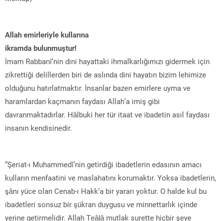
Allah emirleriyle kullarına
ikramda bulunmuştur!
İmam Rabbanî’nin dini hayattaki ihmalkarlığımızı gidermek için
zikrettiği delillerden biri de aslında dini hayatın bizim lehimize
olduğunu hatırlatmaktır. İnsanlar bazen emirlere uyma ve
haramlardan kaçmanın faydası Allah’a imiş gibi
davranmaktadırlar. Hâlbuki her tür itaat ve ibadetin asıl faydası
insanın kendisinedir.
“Şeriat-ı Muhammedî’nin getirdiği ibadetlerin edasının amacı
kulların menfaatini ve maslahatını korumaktır. Yoksa ibadetlerin,
şânı yüce olan Cenab-ı Hakk’a bir yararı yoktur. O halde kul bu
ibadetleri sonsuz bir şükran duygusu ve minnettarlık içinde
yerine getirmelidir. Allah Teâlâ mutlak surette hiçbir şeye