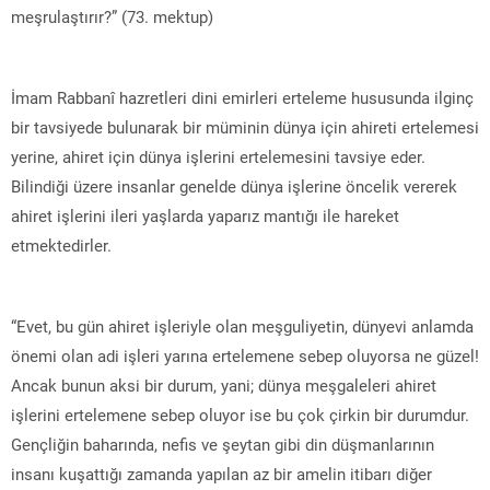
meşrulaştırır?” (73. mektup)
İmam Rabbanî hazretleri dini emirleri erteleme hususunda ilginç
bir tavsiyede bulunarak bir müminin dünya için ahireti ertelemesi
yerine, ahiret için dünya işlerini ertelemesini tavsiye eder.
Bilindiği üzere insanlar genelde dünya işlerine öncelik vererek
ahiret işlerini ileri yaşlarda yaparız mantığı ile hareket
etmektedirler.
“Evet, bu gün ahiret işleriyle olan meşguliyetin, dünyevi anlamda
önemi olan adi işleri yarına ertelemene sebep oluyorsa ne güzel!
Ancak bunun aksi bir durum, yani; dünya meşgaleleri ahiret
işlerini ertelemene sebep oluyor ise bu çok çirkin bir durumdur.
Gençliğin baharında, nefis ve şeytan gibi din düşmanlarının
insanı kuşattığı zamanda yapılan az bir amelin itibarı diğer