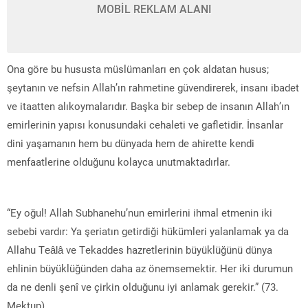
MOBİL REKLAM ALANI
Ona göre bu hususta müslümanları en çok aldatan husus;
şeytanın ve nefsin Allah’ın rahmetine güvendirerek, insanı ibadet
ve itaatten alıkoymalarıdır. Başka bir sebep de insanın Allah’ın
emirlerinin yapısı konusundaki cehaleti ve gafletidir. İnsanlar
dini yaşamanın hem bu dünyada hem de ahirette kendi
menfaatlerine olduğunu kolayca unutmaktadırlar.
“Ey oğul! Allah Subhanehu’nun emirlerini ihmal etmenin iki
sebebi vardır: Ya şeriatın getirdiği hükümleri yalanlamak ya da
Allahu Teâlâ ve Tekaddes hazretlerinin büyüklüğünü dünya
ehlinin büyüklüğünden daha az önemsemektir. Her iki durumun
da ne denli şenî ve çirkin olduğunu iyi anlamak gerekir.” (73.
Mektup)