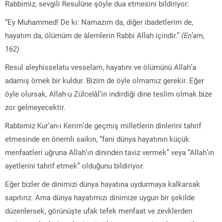
Rabbimiz, sevgili Resulüne şöyle dua etmesini bildiriyor:
“Ey Muhammed! De ki: Namazım da, diğer ibadetlerim de,
hayatım da, ölümüm de âlemlerin Rabbi Allah içindir.”
(En’am,
162)
Resul aleyhisselatu vesselam, hayatını ve ölümünü Allah’a
adamış örnek bir kuldur. Bizim de öyle olmamız gerekir. Eğer
öyle olursak, Allah-u Zülcelâl’in indirdiği dine teslim olmak bize
zor gelmeyecektir.
Rabbimiz Kur’an-ı Kerim’de geçmiş milletlerin dinlerini tahrif
etmesinde en önemli saikın, “fani dünya hayatının küçük
menfaatleri uğruna Allah’ın dininden taviz vermek” veya “Allah’ın
ayetlerini tahrif etmek” olduğunu bildiriyor.
Eğer bizler de dinimizi dünya hayatına uydurmaya kalkarsak
sapıtırız. Ama dünya hayatımızı dinimize uygun bir şekilde
düzenlersek, görünüşte ufak tefek menfaat ve zevklerden