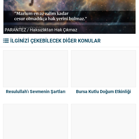
PARANTEZ / Haksızlıktan Hak Çıkmaz
T
İLGİNİZİ ÇEKEBİLECEK DİĞER KONULAR
Resulullah’ı Sevmenin Şartları
Bursa Kutlu Doğum Etkinliği