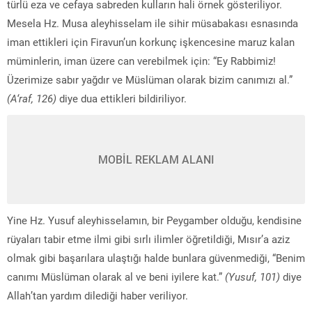
türlü eza ve cefaya sabreden kulların hali örnek gösteriliyor.
Mesela Hz. Musa aleyhisselam ile sihir müsabakası esnasında
iman ettikleri için Firavun’un korkunç işkencesine maruz kalan
müminlerin, iman üzere can verebilmek için: “Ey Rabbimiz!
Üzerimize sabır yağdır ve Müslüman olarak bizim canımızı al.”
(A‘raf, 126)
diye dua ettikleri bildiriliyor.
MOBİL REKLAM ALANI
Yine Hz. Yusuf aleyhisselamın, bir Peygamber olduğu, kendisine
rüyaları tabir etme ilmi gibi sırlı ilimler öğretildiği, Mısır’a aziz
olmak gibi başarılara ulaştığı halde bunlara güvenmediği, “Benim
canımı Müslüman olarak al ve beni iyilere kat.”
(Yusuf, 101)
diye
Allah’tan yardım dilediği haber veriliyor.