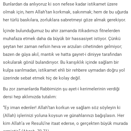
Bunlardan da anlıyoruz ki son nefese kadar istikamet üzere
olmak için, hem Allah’tan korkmak, sakınmak; hem de bu uğurda
her türlü baskılara, zorluklara sabretmeyi göze almak gerekiyor.
İçinde bulunduğumuz bu ahir zamanda itikadımızı fitnelerden
muhafaza etmek daha da büyük bir hassasiyet istiyor. Çünkü
şeytan her zaman nefsin heva ve arzuları cihetinden gelmiyor;
bazen de güya akıl, mantık ve hatta gayret-i diniyye tarafından
sokularak gönül bulandırıyor. Bu karışıklık içinde sağlam bir
kulpa sarılmadan, istikamet ehli bir rehbere uymadan doğru yol
üzerinde sebat etmek hiç de kolay değil.
Bu zor zamanlarda Rabbimizin şu ayet-i kerimelerinin verdiği
dersi hep aklımızda tutalım:
“Ey iman edenler! Allah’tan korkun ve sağlam söz söyleyin ki
(Allah) işlerinizi yoluna koysun ve günahlarınızı bağışlasın. Her
kim Allah’a ve Resulü’ne itaat ederse, o gerçekten büyük murada
ermiştir.”
(Ahzab, 70-71)