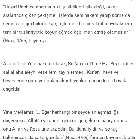
“Hayır! Rabbine andolsun ki iş bildikleri gibi değil, onlar
aralarında çıkan çekişmeli işlerde seni hakem yapıp sonra da
senin verdiğin hükme karşı içlerinde hiçbir sıkıntı duymaksızın,
tam bir teslimiyetle boyun eğmedikçe iman etmiş olamazlar.”
(Nisa; 4/65) buyuruyor.
Allahu Teala’nın hakem olarak, Kur’an-ı değil de Hz. Peygamber
sallallahu aleyhi vesellemi tayin etmesi, Kur’an’ı heva ve
heveslerine göre yorumlamak isteyenlerin önünde en büyük
engeldir.
Yine Mevlamız, “… Eğer herhangi bir şeyde anlaşmazlığa
düşerseniz; Allah’a ve ahiret gününe gerçekten inanıyorsanız,
onu Allah ve Resulüne arz edin. Bu, daha iyidir ve sonuç
bakımından da daha güzeldir.”(Nisa; 4/59) ferman buyurmaktadır.