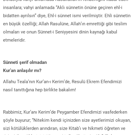
insanlara; vahyi anlamada “Aklı sünnetin önüne geçiren ehl-i
bidatten ayrılsın” diye, Ehl-i sünnet ismi verilmiştir. Ehli sünnetin
en büyük özelliği; Allah Rasulüne, Allah’ın emrettiği gibi teslim
olmaları ve onun Sünnet-i Seniyyesini dinin kaynağı kabul
etmeleridir.
Sünneti şerif olmadan
Kur’an anlaşılır mı?
Allahu Teala’nın Kur’an-ı Kerim’de, Resulü Ekrem Efendimizi
nasıl tanıttığına hep birlikte bakalım!
Rabbimiz, Kur’anı Kerim’de Peygamber Efendimizi vasfederken
şöyle buyurur; “Nitekim kendi içinizden size ayetlerimizi okuyan,
sizi kötülüklerden arındıran, size Kitab’ı ve hikmeti öğreten ve