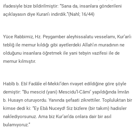
ifadesiyle bize bildirilmiştir: “Sana da, insanlara gönderileni
açıklayasın diye Kuran’ı indirdik.”(Nahl; 16/44)
Yüce Rabbimiz, Hz. Peygamber aleyhissalatu vesselamı, Kur’an’ı
tebliğ ile memur kıldığı gibi ayetlerdeki Allah’ın muradının ne
olduğunu insanlara öğretmek ile yani tebyin vazifesi ile de
memur kılmıştır.
Habîb b. Ebî Fadâle el-Mekkî’den rivayet edildiğine göre şöyle
demiştir: “Bu mescid (yani) Mescidu’l-Câmi’ yapıldığında İmrân
b. Husayn oturuyordu. Yanında şefaati zikrettiler. Topluluktan bir
kimse dedi ki: “Ey Ebâ Nuceyd! Siz bizlere (bir takım) hadisler
naklediyorsunuz. Ama biz Kur’an’da onlara dair bir asıl
bulamıyoruz.”