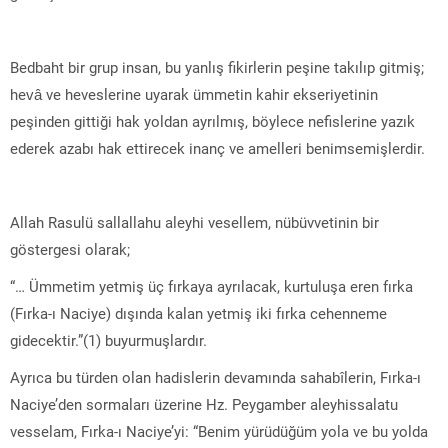
Bedbaht bir grup insan, bu yanlış fikirlerin peşine takılıp gitmiş;
hevâ ve heveslerine uyarak ümmetin kahir ekseriyetinin
peşinden gittiği hak yoldan ayrılmış, böylece nefislerine yazık
ederek azabı hak ettirecek inanç ve amelleri benimsemişlerdir.
Allah Rasulü sallallahu aleyhi vesellem, nübüvvetinin bir
göstergesi olarak;
“… Ümmetim yetmiş üç fırkaya ayrılacak, kurtuluşa eren fırka
(Fırka-ı Naciye) dışında kalan yetmiş iki fırka cehenneme
gidecektir.”(1) buyurmuşlardır.
Ayrıca bu türden olan hadislerin devamında sahabîlerin, Fırka-ı
Naciye’den sormaları üzerine Hz. Peygamber aleyhissalatu
vesselam, Fırka-ı Naciye’yi: “Benim yürüdüğüm yola ve bu yolda