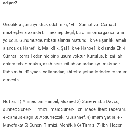
ediyor?
Öncelikle şunu iyi idrak edelim ki, “Ehli Sünnet ve’l-Cemaat
mezhepler arasında bir mezhep değil; bu dinin omurgasıdır ana
yoludur. Günümüzde, itikadî alanda Maturidîlik ve Eşarîlik, ameli
alanda da Hanefîlik, Malikîlik, Şafiîlik ve Hanbelîlik dışında Ehl-i
Sünnet’i temsil eden hiç bir oluşum yoktur. Kurtuluş, biiznillah
onlara tabi olmakta, azab neuzübillah onlardan ayrılmaktadır.
Rabbim bu dünyada yollarından, ahirette şefaatlerinden mahrum
etmesin.
Notlar: 1) Ahmed bin Hanbel, Müsned 2) Sünen-i Ebû Dâvûd,
sünnet; Sünen-i Tirmizî, iman; Sünen-i İbni Mace, fiten; Taberâni,
el-camiu’s-sağir 3) Abdurrezzak, Musannef, 4) İmam Şatibi, el-
Muvafakat 5) Süneni Tirmizi, Menâkıb 6) Tirmizi 7) İbni Hacer