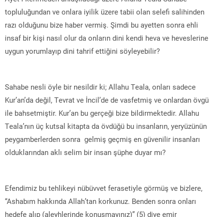
topluluğundan ve onlara iyilik üzere tabii olan selefi salihinden
razı olduğunu bize haber vermiş. Şimdi bu ayetten sonra ehli
insaf bir kişi nasıl olur da onların dini kendi heva ve heveslerine
uygun yorumlayıp dini tahrif ettiğini söyleyebilir?
Sahabe nesli öyle bir nesildir ki; Allahu Teala, onları sadece
Kur’an’da değil, Tevrat ve İncil’de de vasfetmiş ve onlardan övgü
ile bahsetmiştir. Kur’an bu gerçeği bize bildirmektedir. Allahu
Teala’nın üç kutsal kitapta da övdüğü bu insanların, yeryüzünün
peygamberlerden sonra gelmiş geçmiş en güvenilir insanları
olduklarından aklı selim bir insan şüphe duyar mı?
Efendimiz bu tehlikeyi nübüvvet ferasetiyle görmüş ve bizlere,
“Ashabım hakkında Allah’tan korkunuz. Benden sonra onları
hedefe alıp (aleyhlerinde konuşmayınız)” (5) diye emir