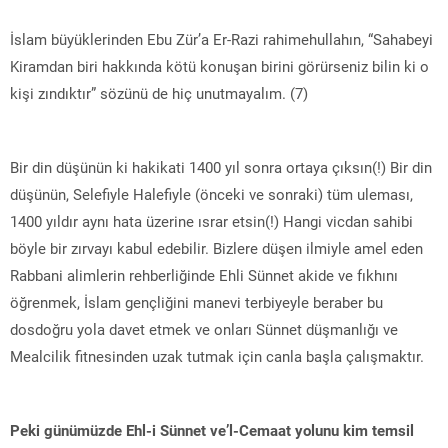
İslam büyüklerinden Ebu Zür’a Er-Razi rahimehullahın, “Sahabeyi
Kiramdan biri hakkında kötü konuşan birini görürseniz bilin ki o
kişi zındıktır” sözünü de hiç unutmayalım. (7)
Bir din düşünün ki hakikati 1400 yıl sonra ortaya çıksın(!) Bir din
düşünün, Selefiyle Halefiyle (önceki ve sonraki) tüm uleması,
1400 yıldır aynı hata üzerine ısrar etsin(!) Hangi vicdan sahibi
böyle bir zırvayı kabul edebilir. Bizlere düşen ilmiyle amel eden
Rabbani alimlerin rehberliğinde Ehli Sünnet akide ve fıkhını
öğrenmek, İslam gençliğini manevi terbiyeyle beraber bu
dosdoğru yola davet etmek ve onları Sünnet düşmanlığı ve
Mealcilik fitnesinden uzak tutmak için canla başla çalışmaktır.
Peki günümüzde Ehl-i Sünnet ve’l-Cemaat yolunu kim temsil