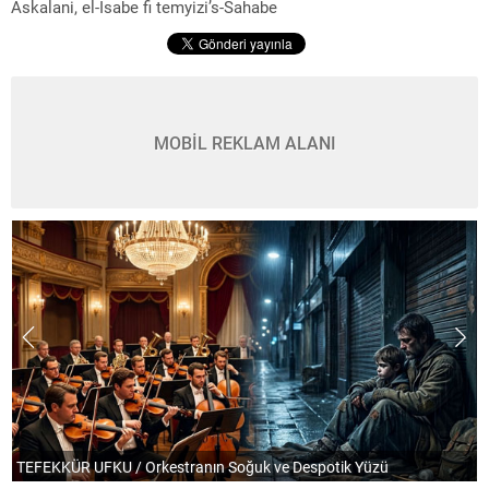
Askalani, el-İsabe fi temyizi’s-Sahabe
MOBİL REKLAM ALANI
TEFEKKÜR UFKU / Orkestranın Soğuk ve Despotik Yüzü
P