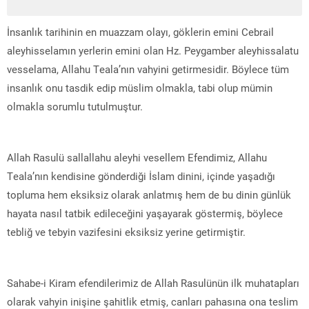
İnsanlık tarihinin en muazzam olayı, göklerin emini Cebrail
aleyhisselamın yerlerin emini olan Hz. Peygamber aleyhissalatu
vesselama, Allahu Teala’nın vahyini getirmesidir. Böylece tüm
insanlık onu tasdik edip müslim olmakla, tabi olup mümin
olmakla sorumlu tutulmuştur.
Allah Rasulü sallallahu aleyhi vesellem Efendimiz, Allahu
Teala’nın kendisine gönderdiği İslam dinini, içinde yaşadığı
topluma hem eksiksiz olarak anlatmış hem de bu dinin günlük
hayata nasıl tatbik edileceğini yaşayarak göstermiş, böylece
tebliğ ve tebyin vazifesini eksiksiz yerine getirmiştir.
Sahabe-i Kiram efendilerimiz de Allah Rasulünün ilk muhatapları
olarak vahyin inişine şahitlik etmiş, canları pahasına ona teslim