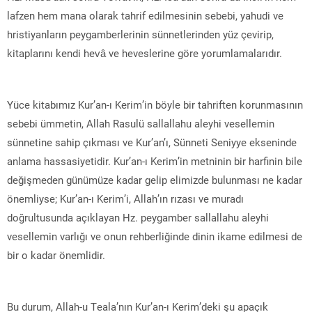
lafzen hem mana olarak tahrif edilmesinin sebebi, yahudi ve
hristiyanların peygamberlerinin sünnetlerinden yüz çevirip,
kitaplarını kendi hevâ ve heveslerine göre yorumlamalarıdır.
Yüce kitabımız Kur’an-ı Kerim’in böyle bir tahriften korunmasının
sebebi ümmetin, Allah Rasulü sallallahu aleyhi vesellemin
sünnetine sahip çıkması ve Kur’an’ı, Sünneti Seniyye ekseninde
anlama hassasiyetidir. Kur’an-ı Kerim’in metninin bir harfinin bile
değişmeden günümüze kadar gelip elimizde bulunması ne kadar
önemliyse; Kur’an-ı Kerim’i, Allah’ın rızası ve muradı
doğrultusunda açıklayan Hz. peygamber sallallahu aleyhi
vesellemin varlığı ve onun rehberliğinde dinin ikame edilmesi de
bir o kadar önemlidir.
Bu durum, Allah-u Teala’nın Kur’an-ı Kerim’deki şu apaçık