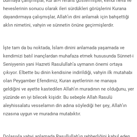
heveslerinin sonucu olarak ileri sürdükleri görüşlerini Kurana
dayandırmaya çalışmışlar, Allah’ın dini anlamak için bahşettiği
aklın nimetini, vahyin ve sünnetin önüne geçirmişlerdir.
İşte tam da bu noktada, İslam dinini anlamada yaşamada ve
kendimizi batıl inançlardan muhafaza etmek hususunda Sünnet-i
Seniyyenin yani Hazreti Rasulullah’a uymanın önemi ortaya
çıkıyor. Elbette bu dinin kendisine indirildiği, vahyin ilk mutahabı
olan Peygamber Efendimiz, Kuran ayetlerinin ne manaya
geldiğini ve ayette kastedilen Allah’ın muradının ne olduğunu, yer
yüzünde en iyi bilecek kişidir. Bu sebeple Allah Rasulü
aleyhissalatu vesselamın din adına söylediği her şey, Allah’ın
rızasına uygun ve muradına mutabıktır.
Dolasıyla vahyi anlamada Rasullullah’ın rehberliğini kabul eden