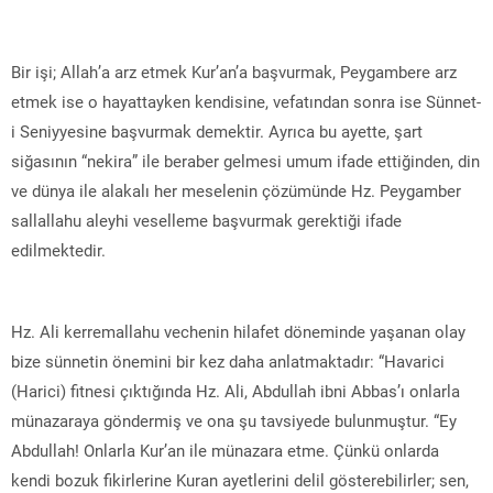
Bir işi; Allah’a arz etmek Kur’an’a başvurmak, Peygambere arz
etmek ise o hayattayken kendisine, vefatından sonra ise Sünnet-
i Seniyyesine başvurmak demektir. Ayrıca bu ayette, şart
siğasının “nekira” ile beraber gelmesi umum ifade ettiğinden, din
ve dünya ile alakalı her meselenin çözümünde Hz. Peygamber
sallallahu aleyhi veselleme başvurmak gerektiği ifade
edilmektedir.
Hz. Ali kerremallahu vechenin hilafet döneminde yaşanan olay
bize sünnetin önemini bir kez daha anlatmaktadır: “Havarici
(Harici) fitnesi çıktığında Hz. Ali, Abdullah ibni Abbas’ı onlarla
münazaraya göndermiş ve ona şu tavsiyede bulunmuştur. “Ey
Abdullah! Onlarla Kur’an ile münazara etme. Çünkü onlarda
kendi bozuk fikirlerine Kuran ayetlerini delil gösterebilirler; sen,