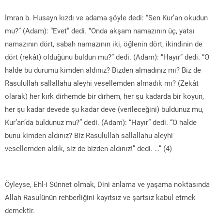
İmran b. Husayn kızdı ve adama şöyle dedi: “Sen Kur’an okudun
mu?” (Adam): “Evet” dedi. “Onda akşam namazının üç, yatsı
namazının dört, sabah namazının iki, öğlenin dört, ikindinin de
dört (rekât) olduğunu buldun mu?” dedi. (Adam): “Hayır” dedi. “O
halde bu durumu kimden aldınız? Bizden almadınız mı? Biz de
Rasulullah sallallahu aleyhi vesellemden almadık mı? (Zekât
olarak) her kırk dirhemde bir dirhem, her şu kadarda bir koyun,
her şu kadar devede şu kadar deve (verileceğini) buldunuz mu,
Kur’an’da buldunuz mu?” dedi. (Adam): “Hayır” dedi. “O halde
bunu kimden aldınız? Biz Rasulullah sallallahu aleyhi
vesellemden aldık, siz de bizden aldınız!” dedi. …” (4)
Öyleyse, Ehl-i Sünnet olmak, Dini anlama ve yaşama noktasında
Allah Rasulünün rehberliğini kayıtsız ve şartsız kabul etmek
demektir.