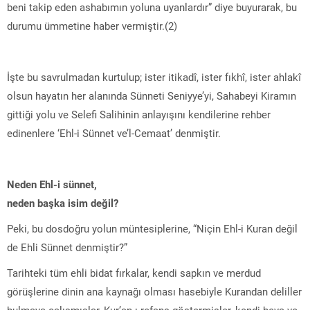
beni takip eden ashabımın yoluna uyanlardır” diye buyurarak, bu
durumu ümmetine haber vermiştir.(2)
İşte bu savrulmadan kurtulup; ister itikadî, ister fıkhî, ister ahlakî
olsun hayatın her alanında Sünneti Seniyye’yi, Sahabeyi Kiramın
gittiği yolu ve Selefi Salihinin anlayışını kendilerine rehber
edinenlere ‘Ehl-i Sünnet ve’l-Cemaat’ denmiştir.
Neden Ehl-i sünnet,
neden başka isim değil?
Peki, bu dosdoğru yolun müntesiplerine, “Niçin Ehl-i Kuran değil
de Ehli Sünnet denmiştir?”
Tarihteki tüm ehli bidat fırkalar, kendi sapkın ve merdud
görüşlerine dinin ana kaynağı olması hasebiyle Kurandan deliller
bulmaya çalışmışlar, Kur’an-ı refans göstermişler, kendi heva ve