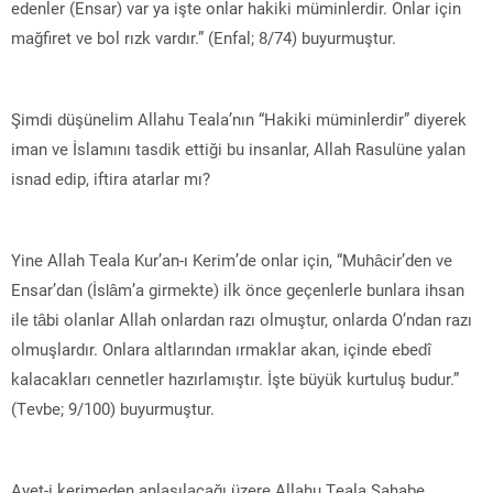
edenler (Ensar) var ya işte onlar hakiki müminlerdir. Onlar için
mağfiret ve bol rızk vardır.” (Enfal; 8/74) buyurmuştur.
Şimdi düşünelim Allahu Teala’nın “Hakiki müminlerdir” diyerek
iman ve İslamını tasdik ettiği bu insanlar, Allah Rasulüne yalan
isnad edip, iftira atarlar mı?
Yine Allah Teala Kur’an-ı Kerim’de onlar için, “Muhâcir’den ve
Ensar’dan (İslâm’a girmekte) ilk önce geçenlerle bunlara ihsan
ile tâbi olanlar Allah onlardan razı olmuştur, onlarda O’ndan razı
olmuşlardır. Onlara altlarından ırmaklar akan, içinde ebedî
kalacakları cennetler hazırlamıştır. İşte büyük kurtuluş budur.”
(Tevbe; 9/100) buyurmuştur.
Ayet-i kerimeden anlaşılacağı üzere Allahu Teala Sahabe