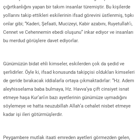
çığırtkanlığını yapan bir takım insanlar türemiştir. Bu kişilerde
yollarını takip ettikleri eskilerinin ifsad görevini üstlenmiş, tıpkı
onlar gibi; “Kaderi, Şefaati, Mucizeyi, Kabir azabını, Ruyetullah’ı,
Cennet ve Cehennemin ebedi oluşunu” inkar ediyor ve insanları
bu merdud görüşlere davet ediyorlar.
Günümüzün bidat ehli kimseler, eskilerden çok da şedid ve
şerlidirler. Öyle ki, ifsad konusunda takipçisi oldukları kimseleri
de geride bırakacak iddialarla ortaya çıkmaktadırlar: “Hz. Adem
aleyhisselama baba bulmaya, Hz. Havva’ya çift cinsiyet isnat
etmeye haşa Kur’an’ın bazı ayetlerinin günümüze uymadığını
söylemeye ve hatta neuzubillah Allah’a cehalet nisbet etmeye
kadar işi ileri götürmüşlerdir.
Peygambere mutlak itaati emreden ayetleri görmezden gelen,