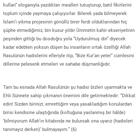
kullan” sloganıyla yazdıkları mealleri tutuşturup, batıl fikirlerini
toplum içinde yaymaya çalışıyorlar. Bilerek yada bilmeyerek
İslam’ı yıkma projesinin gönüllü birer ferdi olduklarından hiç
şüphe etmediğimiz, bin kusur yıldır Ümmetin kahir ekseriyetinin
peşinden gittiği bu dosdoğru yola “Uydurulmuş din” diyecek
kadar edebten yoksun düşen bu insanların ortak özelliği Allah
Rasulünün hadislerini elleriyle itip, “Bize Kur’an yeter” cümlesini
dillerine pelesenk etmeleri ve sahabe düşmanlığıdır.
Tam bu esnada Allah Rasulünün şu hadisi bizleri uyarmakta ve
Ehli Sünnete sahip çıkmanın önemini dile getirmektedir: “Dikkat
edin! Sizden birinizi; emrettiğim veya yasakladığım konulardan
birisi kendisine ulaştığında (koltuğuna yaslanmış bir hâlde)
‘bilmiyorum Allah’ın kitabında ne bulursak ona uyarız (hadisleri
tanımayız derken)’ bulmayayım.” (6)