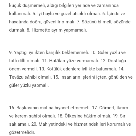
küçük düşmemeli, aldığı bilgileri yerinde ve zamanında
kullanmalı. 5. İyi huylu ve güzel ahl
a
klı olmalı. 6. İşinde ve
hayatında doğru, güvenilir olmalı. 7. Sözünü bilmeli, sözünde
durmalı. 8. Hizmette ayrım yapmamalı.
Yaptığı iyilikten karşılık beklememeli. 10. Güler yüzlü ve
tatlı dilli olmalı. 11. Hat
â
ları yüze vurmamalı. 12. Dostluğa
önem vermeli. 13. Kötülük edenlere iyilikte bulunmalı. 14.
Tev
â
zu s
â
hibi olmalı. 15. İnsanların işlerini içten, gönülden ve
güler yüzlü yapmalı.
Başkasının malına hıyanet etmemeli. 17. Cömert, ikram
ve kerem sahibi olmalı. 18. Öfkesine hâkim olmalı. 19. Sır
saklamalı. 20. Mahiyetindeki ve hizmetindekileri korumalı ve
gözetmelidir.