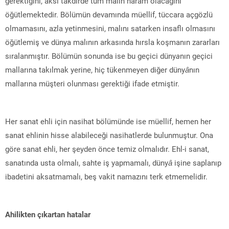
gerektiğini, aksi takdirde tüm malın haram olacağını
öğütlemektedir. Bölümün devamında müellif, tüccara açgözlü
olmamasını, azla yetinmesini, malını satarken insaflı olmasını
öğütlemiş ve dünya malının arkasında hırsla koşmanın zararları
sıralanmıştır. Bölümün sonunda ise bu geçici düny
a
nın geçici
mallarına takılmak yerine, hiç tükenmeyen diğer düny
â
nın
mallarına müşteri olunması gerektiği ifade etmiştir.
Her sanat ehli için nasihat bölümünde ise müellif, hemen her
sanat ehlinin hisse alabileceği nasihatlerde bulunmuştur. Ona
göre sanat ehli, her şeyden önce temiz olmalıdır. Ehl-i sanat,
sanatında usta olmalı, sahte iş yapmamalı, düny
â
işine saplanıp
ibadetini aksatmamalı, beş vakit namazını terk etmemelidir.
Ahilikten çıkartan hatalar