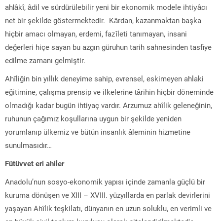
ahlâkî, âdil ve sürdürülebilir yeni bir ekonomik modele ihtiyâcı
net bir şekilde göstermektedir. Kârdan, kazanmaktan başka
hiçbir amacı olmayan, erdemi, fazîleti tanımayan, insani
değerleri hiçe sayan bu azgın güruhun tarih sahnesinden tasfiye
edilme zamanı gelmiştir.
Ahîliğin bin yıllık deneyime sahip, evrensel, eskimeyen ahlaki
eğitimine, çalışma prensip ve ilkelerine târihin hiçbir döneminde
olmadığı kadar bugün ihtiyaç vardır. Arzumuz ahîlik geleneğinin,
ruhunun çağımız koşullarına uygun bir şekilde yeniden
yorumlanıp ülkemiz ve bütün insanlık âleminin hizmetine
sunulmasıdır…
Fütüvvet eri ahiler
Anadolu’nun sosyo-ekonomik yapısı içinde zamanla güçlü bir
kuruma dönüşen ve XIII – XVIII. yüzyıllarda en parlak devirlerini
yaşayan Ahîlik teşkilatı, dünyanın en uzun soluklu, en verimli ve