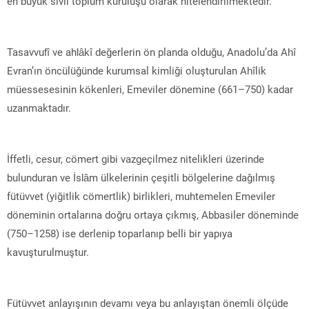
en büyük sivil toplum kuruluşu olarak nitelendirilmektedir.
Tasavvufî ve ahlâkî değerlerin ön planda olduğu, Anadolu’da Ahî
Evran’ın öncülüğünde kurumsal kimliği oluşturulan Ahîlik
müessesesinin kökenleri, Emeviler dönemine (661–750) kadar
uzanmaktadır.
İffetli, cesur, cömert gibi vazgeçilmez nitelikleri üzerinde
bulunduran ve İslâm ülkelerinin çeşitli bölgelerine dağılmış
fütüvvet (yiğitlik cömertlik) birlikleri, muhtemelen Emeviler
döneminin ortalarına doğru ortaya çıkmış, Abbasiler döneminde
(750–1258) ise derlenip toparlanıp belli bir yapıya
kavuşturulmuştur.
Fütüvvet anlayışının devamı veya bu anlayıştan önemli ölçüde