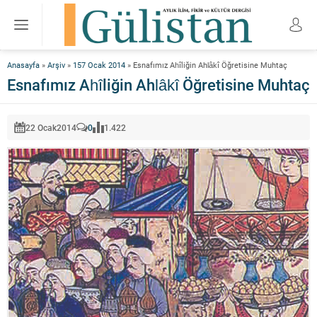
Anasayfa
»
Arşiv
»
157 Ocak 2014
»
Esnafımız Ahîliğin Ahlâkî Öğretisine Muhtaç
Esnafımız Ahîliğin Ahlâkî Öğretisine Muhtaç
22 Ocak
2014
0
1.422