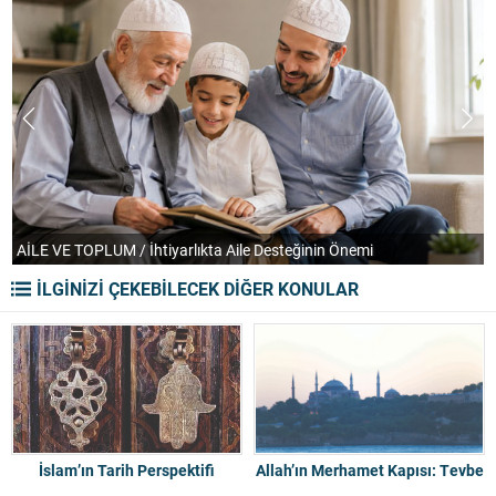
AİLE VE TOPLUM / İhtiyarlıkta Aile Desteğinin Önemi
T
İLGİNİZİ ÇEKEBİLECEK DİĞER KONULAR
İslam’ın Tarih Perspektifi
Allah’ın Merhamet Kapısı: Tevbe