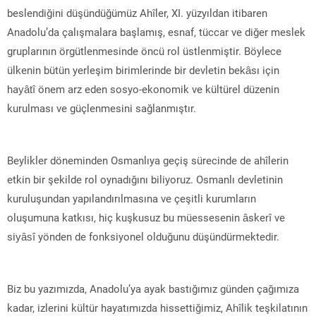
beslendiğini düşündüğümüz Ahîler, XI. yüzyıldan itibaren
Anadolu’da çalışmalara başlamış, esnaf, tüccar ve diğer meslek
gruplarının örgütlenmesinde öncü rol üstlenmiştir. Böylece
ülkenin bütün yerleşim birimlerinde bir devletin bekâsı için
hayâtî önem arz eden sosyo-ekonomik ve kültürel düzenin
kurulması ve güçlenmesini sağlanmıştır.
Beylikler döneminden Osmanlıya geçiş sürecinde de ahîlerin
etkin bir şekilde rol oynadığını biliyoruz. Osmanlı devletinin
kuruluşundan yapılandırılmasına ve çeşitli kurumların
oluşumuna katkısı, hiç kuşkusuz bu müessesenin âskerî ve
siyâsî yönden de fonksiyonel olduğunu düşündürmektedir.
Biz bu yazımızda, Anadolu’ya ayak bastığımız günden çağımıza
kadar, izlerini kültür hayatımızda hissettiğimiz, Ahîlik teşkilatının