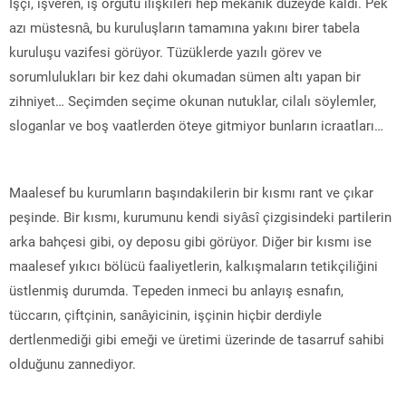
İşçi, işveren, iş örgütü ilişkileri hep mekanik düzeyde kaldı. Pek
azı müstesnâ, bu kuruluşların tamamına yakını birer tabela
kuruluşu vazifesi görüyor. Tüzüklerde yazılı görev ve
sorumlulukları bir kez dahi okumadan sümen altı yapan bir
zihniyet… Seçimden seçime okunan nutuklar, cilalı söylemler,
sloganlar ve boş vaatlerden öteye gitmiyor bunların icraatları…
Maalesef bu kurumların başındakilerin bir kısmı rant ve çıkar
peşinde. Bir kısmı, kurumunu kendi siyâsî çizgisindeki partilerin
arka bahçesi gibi, oy deposu gibi görüyor. Diğer bir kısmı ise
maalesef yıkıcı bölücü faaliyetlerin, kalkışmaların tetikçiliğini
üstlenmiş durumda. Tepeden inmeci bu anlayış esnafın,
tüccarın, çiftçinin, sanâyicinin, işçinin hiçbir derdiyle
dertlenmediği gibi emeği ve üretimi üzerinde de tasarruf sahibi
olduğunu zannediyor.