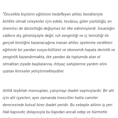
“Öncelikle kişilerin eğitimini hedefleyen ah
î
ler, kendileriyle
birlikte olmak isteyenler için edebi, tevâzuu, güler yüzlülüğü, en
önemlisi de dürüstlüğü değişmez bir ilke edinmişlerdi. İnsanlığın
sâdece dış görünüşüyle değil, ruh zenginliği ve iç temizliği ile
gerçek kimliğini kazanacağına inanan ah
î
ler, üyelerine verdikleri
eğitimle bir yandan sosyo-kültürel ve ekonomik hayata derinlik ve
zenginlik kazandırmakta, öte yandan da toplumda alan el
olmaktan ziyade başkalarına, ihtiyaç sahiplerine yardım elini
uzatan kimseler yetiştirmekteydiler.
Ah
î
lik teşkilatı mensupları, çalışmayı ibadet saymışlardır. Bir ah
î
için ah
î
işyerleri, aynı zamanda mescitler hatta camiler
derecesinde kutsal birer ibadet yeridir. Bu sebeple ah
î
nin iş yeri
Hak kapısıdır, dolayısıyla bu kapıdan ancak edep ve hürmetle