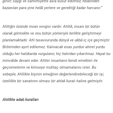
girilir; saygı ve samimiyette asla kusur edilmez; helâlinden
kazanılan para yine helâl yerlere ve gerektiği kadar harcanır.”
Ah
î
liğin özünde insan sevgisi vardır. Ah
î
lik, insanı bir bütün
olarak görmekte ve onu bütün yönleriyle birlikte geliştirmeyi
planlamaktadır. Ah
î
tasavvurunda dünyâ ve ukbâ iç içe geçmiştir.
Birbirinden ayırt edilemez. Kalınacak esas yurdun ahiret yurdu
olduğu her halükarda vurgulanır, hiç hatırdan çıkarılmaz. Hayat bu
minvâlde devam eder. Ah
î
ler insanların kendi emekleri ile
geçinmelerini ve kimseye muhtaç olmamalarını ister. Bu
sebeple, Ah
î
likte kişinin emeğinin değerlendirebileceği bir işi,
özellikle bir sanatının olması bir ahlak kuralı haline gelmiştir.
Ahilikte adab kuralları