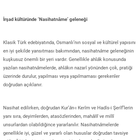
İrşad kültüründe ‘Nasihatnâme’ geleneği
Klasik Türk edebiyatında, Osmanlı’nın sosyal ve kültürel yapısını
en iyi şekilde yansıtması bakımından, nasihatn
â
me geleneğinin
kuşkusuz önemli bir yeri vardır. Genellikle ahl
â
k konusunda
yazılan nasihatn
â
melerde, ahl
â
kın nazarî yönünden çok, pratiği
üzerinde durulur, yapılması veya yapılmaması gerekenler
doğrudan açıklanır.
Nasihat edilirken, doğrudan Kur’
â
n-ı Kerîm ve Hadîs-i Şerîf’lerin
yanı sıra, deyimlerden, atasözlerinden, mah
âllî
ve millî
unsurlardan olabildiğince yararlanılır. Nasihatn
â
melerde
genellikle iyi, güzel ve yararlı olan hususlar doğrudan tavsiye