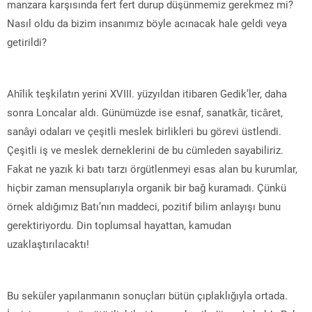
manzara karşısında fert fert durup düşünmemiz gerekmez mi?
Nasıl oldu da bizim insanımız böyle acınacak hale geldi veya
getirildi?
Ahîlik teşkilatın yerini XVIII. yüzyıldan itibaren Gedik’ler, daha
sonra Loncalar aldı. Günümüzde ise esnaf, sanatkâr, ticâret,
sanâyi odaları ve çeşitli meslek birlikleri bu görevi üstlendi.
Çeşitli iş ve meslek derneklerini de bu cümleden sayabiliriz.
Fakat ne yazık ki batı tarzı örgütlenmeyi esas alan bu kurumlar,
hiçbir zaman mensuplarıyla organik bir bağ kuramadı. Çünkü
örnek aldığımız Batı’nın maddeci, pozitif bilim anlayışı bunu
gerektiriyordu. Din toplumsal hayattan, kamudan
uzaklaştırılacaktı!
Bu seküler yapılanmanın sonuçları bütün çıplaklığıyla ortada.