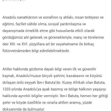
Anadolu sanatkârının ve esnafının iş ahlakı, insan terbiyesi ve
eğitimi, fazîlet sâhibi olma, sosyal yardımlaşma ve
dayanışmada örneklik etme gibi hususlarda etkili olarak
gördüğümüz ahî gelenek ve görenekleriyle, inanç ve törelerine
dair XIII. ve XVI. yüzyıllara ait bir seyahatname ile birkaç
fütüvvetnâmeden bilgi edinilebilmektedir.
Ahîler hakkında gözleme dayalı bilgi veren ilk ve güvenilir
kaynak, Anadolu’muzun birçok şehrini, kasabasını ve köyünü
dolaşan ünlü seyyah İbn-i Batuta’dır. Kuzey Afrikalı olan Batuta,
1333 yılında Anadolu’ya ayak basmış ve bölge halkının yaşayışı
hakkında ayrıntılı bilgiler vermiştir. İbn-i Batuta, hemen her gittiği
şehir ve köyde özellikle ve ısrarla ahîleri aramış, yüzde
doksanında da bulmuştur.