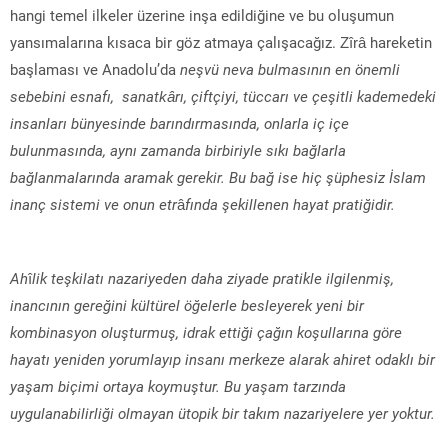
hangi temel ilkeler üzerine inşa edildiğine ve bu oluşumun
yansımalarına kısaca bir göz atmaya çalışacağız. Zîrâ hareketin
başlaması ve Anadolu’da
neşvü neva bulmasının en önemli
sebebini esnafı, sanatkârı, çiftçiyi, tüccarı ve çeşitli kademedeki
insanları bünyesinde barındırmasında, onlarla iç içe
bulunmasında, aynı zamanda birbiriyle sıkı bağlarla
bağlanmalarında aramak gerekir. Bu bağ ise hiç şüphesiz İslam
inanç sistemi ve onun etr
â
fında şekillenen hayat pratiğidir.
Ah
î
lik teşkilatı nazariyeden daha ziyade pratikle ilgilenmiş,
inancının gereğini kültürel öğelerle besleyerek yeni bir
kombinasyon oluşturmuş, idrak ettiği çağın koşullarına göre
hayatı yeniden yorumlayıp insanı merkeze alarak ahiret odaklı bir
yaşam biçimi ortaya koymuştur. Bu yaşam tarzında
uygulanabilirliği olmayan ütopik bir takım nazariyelere yer yoktur.