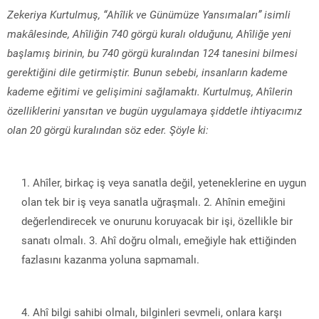
Zekeriya Kurtulmuş, “
Ah
î
lik ve Günümüze Yansımaları”
isimli
makâlesinde, Ah
î
liğin 740 görgü kuralı olduğunu, Ah
î
liğe yeni
başlamış birinin, bu 740 görgü kuralından 124 tanesini bilmesi
gerektiğini dile getirmiştir. Bunun sebebi, insanların kademe
kademe eğitimi ve gelişimini sağlamaktı. Kurtulmuş, Ah
î
lerin
özelliklerini yansıtan ve bugün uygulamaya şiddetle ihtiyacımız
olan 20 görgü kuralından söz eder. Şöyle ki:
Ahîler, birkaç iş veya sanatla değil, yeteneklerine en uygun
olan tek bir iş veya sanatla uğraşmalı. 2. Ahînin emeğini
değerlendirecek ve onurunu koruyacak bir işi, özellikle bir
sanatı olmalı. 3. Ahî doğru olmalı, emeğiyle hak ettiğinden
fazlasını kazanma yoluna sapmamalı.
Ahî bilgi sahibi olmalı, bilginleri sevmeli, onlara karşı