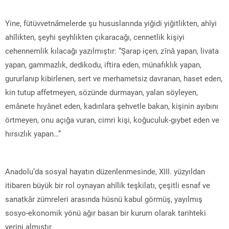
Yine, fütüvvetn
â
melerde şu hususlarında yiğidi yiğitlikten, ahîyi
ahîlikten, şeyhi şeyhlikten çıkaracağı, cennetlik kişiyi
cehennemlik kılacağı yazılmıştır: “Şarap içen, zînâ yapan, livata
yapan, gammazlık, dedikodu, iftira eden, münafıklık yapan,
gururlanıp kibirlenen, sert ve merhametsiz davranan, haset eden,
kin tutup affetmeyen, sözünde durmayan, yalan söyleyen,
emânete hıyânet eden, kadınlara şehvetle bakan, kişinin ayıbını
örtmeyen, onu açığa vuran, cimri kişi, koğuculuk-gıybet eden ve
hırsızlık yapan…”
Anadolu’da sosyal hayatın düzenlenmesinde, XIII. yüzyıldan
itibaren büyük bir rol oynayan ahîlik teşkilatı, çeşitli esnaf ve
sanatkâr zümreleri arasında hüsnü kabul görmüş, yayılmış
sosyo-ekonomik yönü ağır basan bir kurum olarak tarihteki
yerini almıştır.