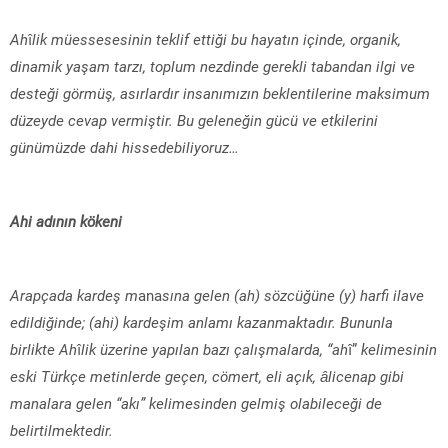
Ah
î
lik müessesesinin teklif ettiği bu hayatın içinde, organik,
dinamik yaşam tarzı, toplum nezdinde gerekli tabandan ilgi ve
desteği görmüş, asırlardır insanımızın beklentilerine maksimum
düzeyde cevap vermiştir. Bu geleneğin gücü ve etkilerini
günümüzde dahi hissedebiliyoruz…
Ahi adının kökeni
Arapçada kardeş m
ana
sına gelen (
ah
) sözcüğüne (
y
) harfi ilave
edildiğinde; (
ahi
) kardeşim anlamı kazanmaktadır. Bununla
birlikte Ah
î
lik üzerine yapılan bazı çalışmalarda, “ah
î”
kelimesinin
eski Türkçe metinlerde geçen, cömert, eli açık, âlicenap gibi
manalara gelen “
akı”
kelimesinden gelmiş olabileceği de
belirtilmektedir.