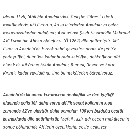
Mefail Hızlı,
“Ah
î
liğin Anadolu’daki Gelişim Süreci”
isimli
makâlesinde Ah
î
Evran’ın, Asya içlerinden Anadolu’ya gelen
mutasavvıflardan olduğunu, Asıl adının Şeyh Nasiruddin Mahmud
Ah
î
Evran bin Abbas olduğunu (Ö.1262) dile getirmiştir. Ah
î
Evran’ın Anadolu’da birçok şehri gezdikten sonra Kırşehir’e
yerleştiğini, ölümüne kadar burada kaldığını, debbağların pîri
olarak da itibârının bütün Anadolu, Rumeli, Bosna ve hatta
Kırım’a kadar yayıldığını, yine bu makâleden öğreniyoruz.
Anadolu’da ilk sanat kurumunun debbağlık ve deri işçiliği
alanında geliştiği, daha sonra ah
î
lik sanat kollarının kısa
zamanda 32’ye ulaştığı, daha sonraları 100’leri bulduğu çeşitli
kaynaklarda dile getirilmiştir.
Mefail Hızlı, adı geçen makâlesinin
sonuç bölümünde Ah
î
lerin özelliklerini şöyle açıklıyor: