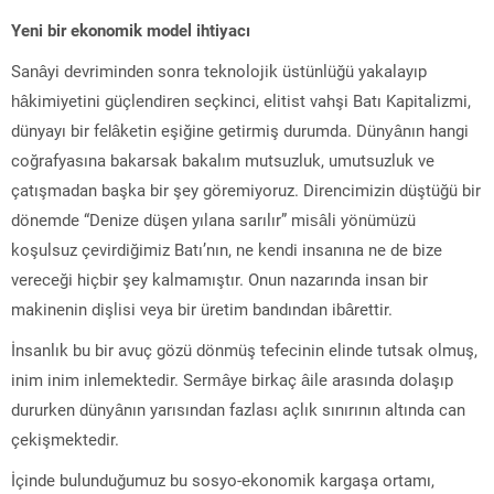
Yeni bir ekonomik model ihtiyacı
Sanâyi devriminden sonra teknolojik üstünlüğü yakalayıp
hâkimiyetini güçlendiren seçkinci, elitist vahşi Batı Kapitalizmi,
dünyayı bir felâketin eşiğine getirmiş durumda. Dünyânın hangi
coğrafyasına bakarsak bakalım mutsuzluk, umutsuzluk ve
çatışmadan başka bir şey göremiyoruz. Direncimizin düştüğü bir
dönemde “Denize düşen yılana sarılır” misâli yönümüzü
koşulsuz çevirdiğimiz Batı’nın, ne kendi insanına ne de bize
vereceği hiçbir şey kalmamıştır. Onun nazarında insan bir
makinenin dişlisi veya bir üretim bandından ibârettir.
İnsanlık bu bir avuç gözü dönmüş tefecinin elinde tutsak olmuş,
inim inim inlemektedir. Sermâye birkaç âile arasında dolaşıp
dururken dünyânın yarısından fazlası açlık sınırının altında can
çekişmektedir.
İçinde bulunduğumuz bu sosyo-ekonomik kargaşa ortamı,