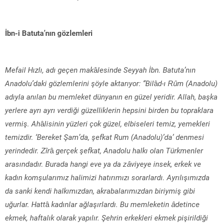
İbn-i Batuta’nın gözlemleri
Mefail Hızlı, adı geçen mak
â
lesinde Seyyah İbn. Batuta’nın
Anadolu’daki gözlemlerini şöyle aktarıyor: “Bil
â
d-ı Rûm (Anadolu)
adıyla anılan bu memleket dünyanın en güzel yeridir. Allah, başka
yerlere ayrı ayrı verdiği güzelliklerin hepsini birden bu topraklara
vermiş. Ah
â
lisinin yüzleri çok güzel, elbiseleri temiz, yemekleri
temizdir. ‘Bereket Şam’da, şefkat Rum (Anadolu)’da’ denmesi
yerindedir. Zîr
â
gerçek şefkat, Anadolu halkı olan Türkmenler
arasındadır. Burada hangi eve ya da zâviyeye insek, erkek ve
kadın komşularımız halimizi hatırımızı sorarlardı. Ayrılışımızda
da sanki kendi halkımızdan, akrabalarımızdan biriymiş gibi
uğurlar. Hatt
â
kadınlar ağlaşırlardı. Bu memleketin âdetince
ekmek, haftalık olarak yapılır. Şehrin erkekleri ekmek pişirildiği