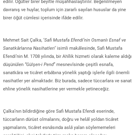
edilir. Öğütler birer beyitle müşahhaslaştırılır. Beğenilmeyen
davranış ve huylar, toplum için zararlı sayılan hususlar da yine
birer öğüt cümlesi içerisinde if
â
de edilir.
Mehmet Sait Çalka, ‘
Safi Mustafa Efendi’nin Osmanlı Esnaf ve
Sanatkârlarına Nasihatleri’
isimli mak
â
lesinde, Safi Mustafa
Efendi’nin M. 1708 yılında, bir Ahîlik hizmeti olarak kaleme aldığı
düşünülen
“Gülşen-i Pend
” mesnevîsinde çeşitli esnafa,
sanatkâra ve tic
â
ret erb
â
bına yönelik yaptığı işlerle ilgili önemli
nasihatler yer almaktadır. Biz burada, sadece tüccarlara ve sanat
ehline yönelik nasihatlerine yer vermekle yetineceğiz.
Çalka’nın bildirdiğine göre Safi Mustafa Efendi eserinde,
tüccarların dürüst olmalarını, doğru ve hel
â
l yoldan tic
â
ret
yapmalarını, tic
â
ret esn
â
sında asl
â
yalan söylememeleri