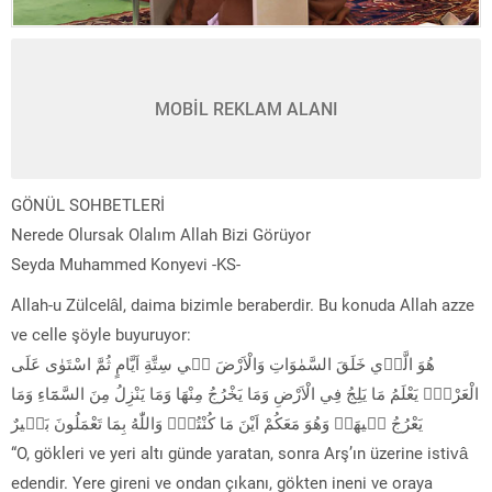
MOBİL REKLAM ALANI
GÖNÜL SOHBETLERİ
Nerede Olursak Olalım Allah Bizi Görüyor
Seyda Muhammed Konyevi -KS-
Allah-u Zülcelâl, daima bizimle beraberdir. Bu konuda Allah azze
ve celle şöyle buyuruyor:
هُوَ الَّذ۪ي خَلَقَ السَّمٰوَاتِ وَالْاَرْضَ ف۪ي سِتَّةِ اَيَّامٍ ثُمَّ اسْتَوٰى عَلَى
الْعَرْشِۜ يَعْلَمُ مَا يَلِجُ فِي الْاَرْضِ وَمَا يَخْرُجُ مِنْهَا وَمَا يَنْزِلُ مِنَ السَّمَٓاءِ وَمَا
يَعْرُجُ ف۪يهَاۜ وَهُوَ مَعَكُمْ اَيْنَ مَا كُنْتُمْۜ وَاللّٰهُ بِمَا تَعْمَلُونَ بَص۪يرٌ
“O, gökleri ve yeri altı günde yaratan, sonra Arş’ın üzerine istivâ
edendir. Yere gireni ve ondan çıkanı, gökten ineni ve oraya