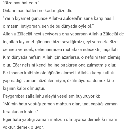
“Bize nasihat edin.”
Onların nasihatleri ne kadar güzeldir.
“Yarın kıyamet gününde Allah-u Zülcelâl’in sana karşı nasıl
olmasını istiyorsan, sen de bu dünyada öyle ol.”
Allah-u Zülcelâl neyi seviyorsa onu yaparsan Allah-u Zülcelâl de
inşallah kıyamet gününde bize sevdiğimiz şeyi verecek. Bize
cenneti verecek, cehennemden muhafaza edecektir, inşallah.
Kim dünyada nefsini Allah için azarlarsa, o nefsini temizlemiş
olur. Eğer nefsini kendi haline bırakırsa ona zulmetmiş olur.
Bir insanın kalbinin öldüğünün alameti, Allah’a karşı kulluk
yapmadığı zaman hüzünlenmiyor, üzülmüyorsa demek ki o
kişinin kalbi ölmüştür.
Peygamber sallallahu aleyhi vesellem buyuruyor ki:
“Mümin hata yaptığı zaman mahzun olan, taat yaptığı zaman
ferahlanan kişidir.”
Eğer hata yaptığı zaman mahzun olmuyorsa demek ki imanı
yoktur, demek oluyor.