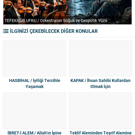
TEFEKKÜR UFKU / Orkestranın Soğuk ve Despotik Yüzü
P
İLGİNİZİ ÇEKEBİLECEK DİĞER KONULAR
HASBİHAL / İyiliği Tercihle
KAPAK / İhsan Sahibi Kullardan
Yaşamak
Olmak İçin
İBRET-İ ALEM / Allah’ın İpine
Teklif Aleminden Teşrif Alemine