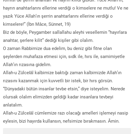
hayrın anahtarlarını ellerine verdiği o kimselere ne mutlu! Ve ne
yazık Yüce Allah’ın şerrin anahtarlarını ellerine verdiği o
kimselere!” (İbn Mâce, Sünnet, 19)
Biz de böyle, Peygamber sallallahu aleyhi vesellemin “hayırlara
anahtar, şerlere kilit” dediği kişiler gibi olalım.
O zaman Rabbimize dua edelim, bu deniz gibi fitne olan
şeylerden muhafaza etmesi için, sıdk ile, hırs ile, samimiyetle
Allah’ın rızasına gidelim.
Allah-u Zülcelâl kalbimize baktığı zaman kalbimizde Allah’ın
rızasını kazanmak için kuvvetli bir istek, bir hırs görsün.
“Dünyadaki bütün insanlar tevbe etsin,” diye isteyelim. Nerede
olursak olalım elimizden geldiği kadar insanlara tevbeyi
anlatalım.
Allah-u Zülcelâl cümlemize razı olacağı amelleri işlemeyi nasip
eylesin, bizi hayırda kullansın, nefsimize bırakmasın. Âmin.