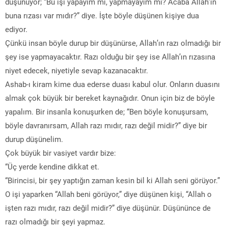
düşünüyor; “Bu işi yapayım mı, yapmayayım mı? Acaba Allah’ın
buna rızası var mıdır?” diye. İşte böyle düşünen kişiye dua
ediyor.
Çünkü insan böyle durup bir düşünürse, Allah’ın razı olmadığı bir
şey ise yapmayacaktır. Razı olduğu bir şey ise Allah’ın rızasına
niyet edecek, niyetiyle sevap kazanacaktır.
Ashab-ı kiram kime dua ederse duası kabul olur. Onların duasını
almak çok büyük bir bereket kaynağıdır. Onun için biz de böyle
yapalım. Bir insanla konuşurken de; “Ben böyle konuşursam,
böyle davranırsam, Allah razı mıdır, razı değil midir?” diye bir
durup düşünelim.
Çok büyük bir vasiyet vardır bize:
“Üç yerde kendine dikkat et.
“Birincisi, bir şey yaptığın zaman kesin bil ki Allah seni görüyor.”
O işi yaparken “Allah beni görüyor,” diye düşünen kişi, “Allah o
işten razı mıdır, razı değil midir?” diye düşünür. Düşününce de
razı olmadığı bir şeyi yapmaz.