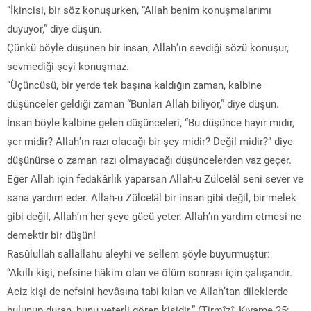
“İkincisi, bir söz konuşurken, “Allah benim konuşmalarımı
duyuyor,” diye düşün.
Çünkü böyle düşünen bir insan, Allah’ın sevdiği sözü konuşur,
sevmediği şeyi konuşmaz.
“Üçüncüsü, bir yerde tek başına kaldığın zaman, kalbine
düşünceler geldiği zaman “Bunları Allah biliyor,” diye düşün.
İnsan böyle kalbine gelen düşünceleri, “Bu düşünce hayır mıdır,
şer midir? Allah’ın razı olacağı bir şey midir? Değil midir?” diye
düşünürse o zaman razı olmayacağı düşüncelerden vaz geçer.
Eğer Allah için fedakârlık yaparsan Allah-u Zülcelâl seni sever ve
sana yardım eder. Allah-u Zülcelâl bir insan gibi değil, bir melek
gibi değil, Allah’ın her şeye gücü yeter. Allah’ın yardım etmesi ne
demektir bir düşün!
Rasûlullah sallallahu aleyhi ve sellem şöyle buyurmuştur:
“Akıllı kişi, nefsine hâkim olan ve ölüm sonrası için çalışandır.
Aciz kişi de nefsini hevâsına tabi kılan ve Allah’tan dileklerde
bulunup duran, bunu yeterli gören kişidir.” (Tirmîzî, Kıyame 25;