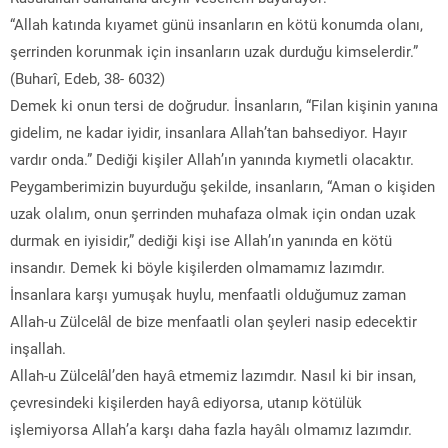
“Allah katında kıyamet günü insanların en kötü konumda olanı,
şerrinden korunmak için insanların uzak durduğu kimselerdir.”
(Buharî, Edeb, 38- 6032)
Demek ki onun tersi de doğrudur. İnsanların, “Filan kişinin yanına
gidelim, ne kadar iyidir, insanlara Allah’tan bahsediyor. Hayır
vardır onda.” Dediği kişiler Allah’ın yanında kıymetli olacaktır.
Peygamberimizin buyurduğu şekilde, insanların, “Aman o kişiden
uzak olalım, onun şerrinden muhafaza olmak için ondan uzak
durmak en iyisidir,” dediği kişi ise Allah’ın yanında en kötü
insandır. Demek ki böyle kişilerden olmamamız lazımdır.
İnsanlara karşı yumuşak huylu, menfaatli olduğumuz zaman
Allah-u Zülcelâl de bize menfaatli olan şeyleri nasip edecektir
inşallah.
Allah-u Zülcelâl’den hayâ etmemiz lazımdır. Nasıl ki bir insan,
çevresindeki kişilerden hayâ ediyorsa, utanıp kötülük
işlemiyorsa Allah’a karşı daha fazla hayâlı olmamız lazımdır.