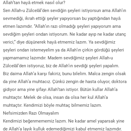
Allah’tan hayâ etmek nasıl olur?
Sen Allah-u Zülcelâl’den sevdiğin şeyleri istiyorsun ama Allah’ın
sevmediği, ikrah ettiği şeyler yapıyorsan bu yaptığından hayâ
etmen lazımdır. “Allah’ın razı olmadığı şeyleri yapıyorum ama
sevdiğim şeyleri ondan istiyorum. Ne kadar ayıp ne kadar utanç
verici,” diye düşünerek hayâ etmemiz lazım. Ya sevdiğimiz
şeyleri ondan istemeyelim ya da Allah’ın çirkin gördüğü şeyleri
yapmamamız lazımdır. Madem sevdiğimiz şeyleri Allah-u
Zülcelâl’den istiyoruz, biz de Allah’ın sevdiği şeyleri yapalım.
Biz daima Allah’a karşı fakiriz, bunu bilelim. Malca zengin olsak
da yine Allah’a muhtacız. Çünkü zengin de hasta oluyor, doktora
gidiyor ama yine şifayı Allah’tan istiyor. Bütün kullar Allah’a
muhtaçtır. Melek de olsa, insan da olsa her kul Allah’a
muhtaçtır. Kendimizi böyle muhtaç bilmemiz lazım.
Nefsimizden Razı Olmayalım
Kendimizi beğenmememiz lazım. Ne kadar amel yaparsak yine
de Allah’a layık kulluk edemediğimizi kabul etmemiz lazımdır.