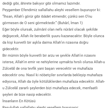
dediği gibi, âhirete bakıyor gibi olmamız lazımdır.
Peygamber Efendimiz sallallahu aleyhi vesellem buyuruyor ki:
“İhsan, Allah’ı görür gibi ibâdet etmendir; çünkü sen O’nu
görmesen de O seni görmektedir.” (Buhârî, İman 1)
Eğer böyle olursak, zulmânî olan nefs nûrânî olacak şekilde
değişecek, Allah ile beraberlik şuuru kazanacaktır. Böyle olunca
da kişi kuvvetli bir aşkla daima Allah’ın rızasına doğru
gidecektir.
Bir mümin böyle kuvvetli bir arzu ve şevkle Allah’ın rızasını
isterse, Allah’ın emir ve nehiylerine uymakta hırslı olursa Allah-u
Zülcelâl de ona tevfik yani başarı verecektir ve muhafaza
edecektir onu. Nasıl ki nöbetçiler sınırlarda bekleyip muhafaza
ediyorsa, Allah da öyle kötülüklerden muhafaza edecektir. Allah-
u Zülcelâl zararlı şeylerden bizi muhafaza edecek, menfaatli
şeyleri de bize nasip edecektir.
İnsanların En Kötüsü
Rasulullah sallallahu aleyhi vesellem buyuruyor: