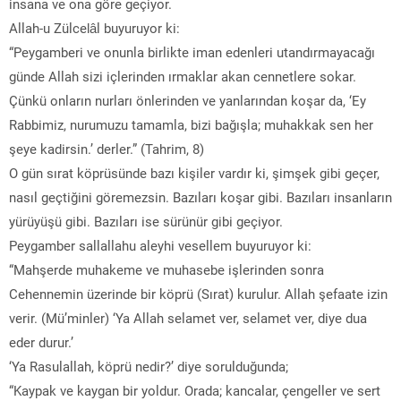
insana ve ona göre geçiyor.
Allah-u Zülcelâl buyuruyor ki:
“Peygamberi ve onunla birlikte iman edenleri utandırmayacağı
günde Allah sizi içlerinden ırmaklar akan cennetlere sokar.
Çünkü onların nurları önlerinden ve yanlarından koşar da, ‘Ey
Rabbimiz, nurumuzu tamamla, bizi bağışla; muhakkak sen her
şeye kadirsin.’ derler.” (Tahrim, 8)
O gün sırat köprüsünde bazı kişiler vardır ki, şimşek gibi geçer,
nasıl geçtiğini göremezsin. Bazıları koşar gibi. Bazıları insanların
yürüyüşü gibi. Bazıları ise sürünür gibi geçiyor.
Peygamber sallallahu aleyhi vesellem buyuruyor ki:
“Mahşerde muhakeme ve muhasebe işlerinden sonra
Cehennemin üzerinde bir köprü (Sırat) kurulur. Allah şefaate izin
verir. (Mü’minler) ‘Ya Allah selamet ver, selamet ver, diye dua
eder durur.’
‘Ya Rasulallah, köprü nedir?’ diye sorulduğunda;
“Kaypak ve kaygan bir yoldur. Orada; kancalar, çengeller ve sert