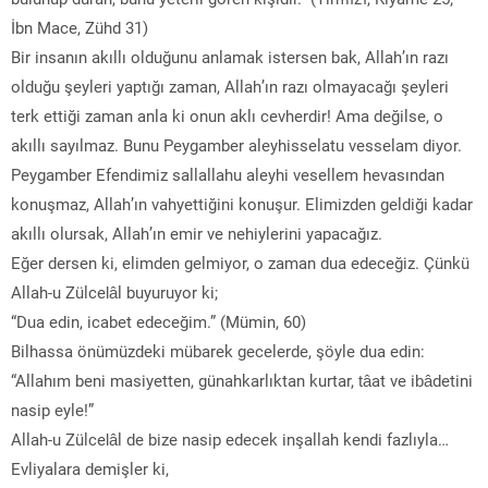
İbn Mace, Zühd 31)
Bir insanın akıllı olduğunu anlamak istersen bak, Allah’ın razı
olduğu şeyleri yaptığı zaman, Allah’ın razı olmayacağı şeyleri
terk ettiği zaman anla ki onun aklı cevherdir! Ama değilse, o
akıllı sayılmaz. Bunu Peygamber aleyhisselatu vesselam diyor.
Peygamber Efendimiz sallallahu aleyhi vesellem hevasından
konuşmaz, Allah’ın vahyettiğini konuşur. Elimizden geldiği kadar
akıllı olursak, Allah’ın emir ve nehiylerini yapacağız.
Eğer dersen ki, elimden gelmiyor, o zaman dua edeceğiz. Çünkü
Allah-u Zülcelâl buyuruyor ki;
“Dua edin, icabet edeceğim.” (Mümin, 60)
Bilhassa önümüzdeki mübarek gecelerde, şöyle dua edin:
“Allahım beni masiyetten, günahkarlıktan kurtar, tâat ve ibâdetini
nasip eyle!”
Allah-u Zülcelâl de bize nasip edecek inşallah kendi fazlıyla…
Evliyalara demişler ki,