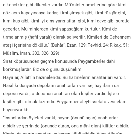
dikencikler gibi dikenler vardır. Mü’minler amellerine göre kimi
göz açıp kapayıncaya kadar, kimi şimşek gibi, kimi rüzgâr gibi,
kimi kuş gibi, kimi iyi cins yarış atları gibi, kimi deve gibi süratle
geçerler. Mü’minlerden kimi sapasağlam kurtulur. Kimi de
tırmalanmış (hafif yaralı) olarak salıverilir. Kimileri de Cehennem
ateşi içerisine dökülür.” (Buhârî, Ezan, 129; Tevhid, 24; Rikaķ, 51;
Müslim, İman, 302, 326, 329)
Sırat köprüsünden geçme konusunda Peygamberler dahi
korkmuşlardır. Biz de o günü düşünelim.
Hayırlar, Allah’ın hazineleridir. Bu hazinelerin anahtarları vardır.
Nasıl ki dünyada depoların anahtarları var ise, hayırların da
deposu vardır, o deponun anahtarı olan kişiler vardır. İşte o
kişiler gibi olmak lazımdır. Peygamber aleyhisselatu vesselam
buyuruyor ki:
“İnsanlardan öyleleri var ki; hayrın (önünü açan) anahtarlar
gibidir ve şerrin de (önünde duran, ona mâni olan) kilitler gibidir.
Kimisi de şerrin anahtarı ve hayrın kilidi gibidir. Yüce Allah’ın,