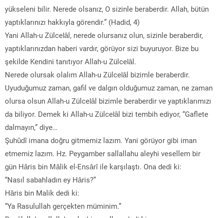
yükseleni bilir. Nerede olsanız, O sizinle beraberdir. Allah, bütün
yaptıklarınızı hakkıyla görendir.” (Hadid, 4)
Yani Allah-u Zülcelâl, nerede olursanız olun, sizinle beraberdir,
yaptıklarınızdan haberi vardır, görüyor sizi buyuruyor. Bize bu
şekilde Kendini tanıtıyor Allah-u Zülcelâl.
Nerede olursak olalım Allah-u Zülcelâl bizimle beraberdir.
Uyuduğumuz zaman, gafil ve dalgın olduğumuz zaman, ne zaman
olursa olsun Allah-u Zülcelâl bizimle beraberdir ve yaptıklarımızı
da biliyor. Demek ki Allah-u Zülcelâl bizi tembih ediyor, “Gaflete
dalmayın,” diye…
Şuhûdî imana doğru gitmemiz lazım. Yani görüyor gibi iman
etmemiz lazım. Hz. Peygamber sallallahu aleyhi vesellem bir
gün Hâris bin Mâlik el-Ensârî ile karşılaştı. Ona dedi ki:
“Nasıl sabahladın ey Hâris?”
Hâris bin Malik dedi ki:
“Ya Rasulullah gerçekten müminim.”