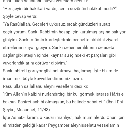
Rasûlullah sallallahu aleyhi vesellem dedi ki:
“Her şeyin bir hakikati vardır, senin sözünün hakikati nedir?”
Şöyle cevap verdi:
“Ya Rasûlallah. Geceleri uykusuz, sıcak gündüzleri susuz
geçiriyorum. Sanki Rabbimin hesap için kurulmuş arşına bakıyor
gibiyim. Sanki mümin kardeşlerimin cennette birbirini ziyaret
etmelerini izliyor gibiyim. Sanki cehennemliklerin de adeta
dağlar gibi ateşin içinde, kaynar su içindeki et parçaları gibi
yuvarlandıklarını görüyor gibiyim.”
Sanki ahireti görüyor gibi, anlatmaya başlamış. İşte bizim de
imanımızı böyle kuvvetlendirmemiz lazım.
Rasulullah sallallahu aleyhi vesellem dedi ki:
“Kim Allah’ın kalbini nurlandırdığı bir kul görmek isterse Hâris’e
baksın. Basiret sahibi olmuşsun, bu halinde sebat et!” (İbn-i Ebi
Şeybe, Musannef; 11/43)
İşte Ashab-ı kiram, o kadar imanlıydı, hak müminlerdi. Onun için
elimizden geldiği kadar Peygamber aleyhisselatu vesselamın