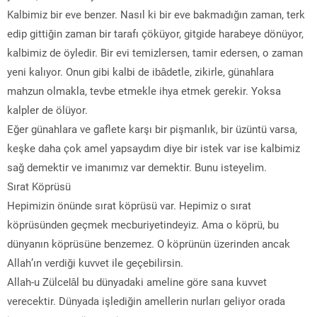
Kalbimiz bir eve benzer. Nasıl ki bir eve bakmadığın zaman, terk
edip gittiğin zaman bir tarafı çöküyor, gitgide harabeye dönüyor,
kalbimiz de öyledir. Bir evi temizlersen, tamir edersen, o zaman
yeni kalıyor. Onun gibi kalbi de ibâdetle, zikirle, günahlara
mahzun olmakla, tevbe etmekle ihya etmek gerekir. Yoksa
kalpler de ölüyor.
Eğer günahlara ve gaflete karşı bir pişmanlık, bir üzüntü varsa,
keşke daha çok amel yapsaydım diye bir istek var ise kalbimiz
sağ demektir ve imanımız var demektir. Bunu isteyelim.
Sırat Köprüsü
Hepimizin önünde sırat köprüsü var. Hepimiz o sırat
köprüsünden geçmek mecburiyetindeyiz. Ama o köprü, bu
dünyanın köprüsüne benzemez. O köprünün üzerinden ancak
Allah’ın verdiği kuvvet ile geçebilirsin.
Allah-u Zülcelâl bu dünyadaki ameline göre sana kuvvet
verecektir. Dünyada işlediğin amellerin nurları geliyor orada