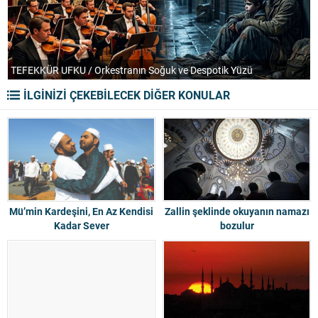
TEFEKKÜR UFKU / Orkestranın Soğuk ve Despotik Yüzü
P
İLGİNİZİ ÇEKEBİLECEK DİĞER KONULAR
Mü’min Kardeşini, En Az Kendisi
Zallin şeklinde okuyanın namazı
Kadar Sever
bozulur