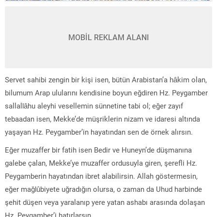
MOBİL REKLAM ALANI
Servet sahibi zengin bir kişi isen, bütün Arabistan’a hâkim olan,
bilumum Arap ulularını kendisine boyun eğdiren Hz. Peygamber
sallallâhu aleyhi vesellemin sünnetine tabi ol; eğer zayıf
tebaadan isen, Mekke’de müşriklerin nizam ve idaresi altında
yaşayan Hz. Peygamber’in hayatından sen de örnek alırsın.
Eğer muzaffer bir fatih isen Bedir ve Huneyn’de düşmanına
galebe çalan, Mekke’ye muzaffer ordusuyla giren, şerefli Hz.
Peygamberin hayatından ibret alabilirsin. Allah göstermesin,
eğer mağlûbiyete uğradığın olursa, o zaman da Uhud harbinde
şehit düşen veya yaralanıp yere yatan ashabı arasında dolaşan
Hz. Peygamber’i hatırlarsın.