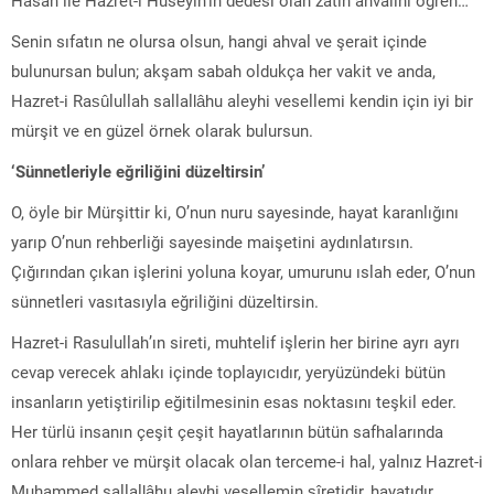
Senin sıfatın ne olursa olsun, hangi ahval ve şerait içinde
bulunursan bulun; akşam sabah oldukça her vakit ve anda,
Hazret-i Rasûlullah sallallâhu aleyhi vesellemi kendin için iyi bir
mürşit ve en güzel örnek olarak bulursun.
‘Sünnetleriyle eğriliğini düzeltirsin’
O, öyle bir Mürşittir ki, O’nun nuru sayesinde, hayat karanlığını
yarıp O’nun rehberliği sayesinde maişetini aydınlatırsın.
Çığırından çıkan işlerini yoluna koyar, umurunu ıslah eder, O’nun
sünnetleri vasıtasıyla eğriliğini düzeltirsin.
Hazret-i Rasulullah’ın sireti, muhtelif işlerin her birine ayrı ayrı
cevap verecek ahlakı içinde toplayıcıdır, yeryüzündeki bütün
insanların yetiştirilip eğitilmesinin esas noktasını teşkil eder.
Her türlü insanın çeşit çeşit hayatlarının bütün safhalarında
onlara rehber ve mürşit olacak olan terceme-i hal, yalnız Hazret-i
Muhammed sallallâhu aleyhi vesellemin sîretidir, hayatıdır.