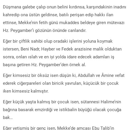
Düşmana galebe çalıp onun belini kırdınsa, karşındakinin inadını
kahredip ona üstün geldinse, batılı perişan edip hakkı ilan
ettinse, Mekke’nin fetih günü mukaddes beldeye giren mütevazı
Hz. Peygamber’i gözünün önünde canlandır.
Eğer bir çiftlik sahibi olup oradaki işlerini yoluna koymak
istersen, Beni Nadr, Hayber ve Fedek arazisine malik olduktan
sonra, onları ıslah ve en iyi yolda idare edecek adamları iş
başına getiren Hz. Peygamber’den örnek al.
Eğer kimsesiz bir öksüz isen düşün ki, Abdullah ve Âmine vefat
ederek ciğerpareleri olan biricik yavruları, küçücük bir çocuk
iken kimsesiz kalmıştır.
Eğer küçük yaşta kalmış bir çocuk isen, sütannesi Halime’nin
bağrına basarak emzirdiği ve istikbalin büyüğü olacak çocuğa
bak…
Eğer yetişmiş bir genç isen, Mekke’de amcası Ebu Talib’in