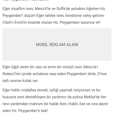
Eğer muallim isen, Mescit’te ve Suffe’de ashabını öğreten Hz.
Peygamber’i düşün! Eğer talebe isen, kendisine vahiy getiren
Cibril-i Emîn’in önünde oturan Hz. Peygamberi tasavvur et!
MOBİL REKLAM ALANI
Eğer öğüt veren bir vaiz ve emin bir mürşit isen, Mescid-i
Nebevî’nin içinde ashabına vaaz eden Peygamberi dinle; O’nun
tatlı sesine kulak ver.
Eğer hakkı müdafaa etmek, iyiliği yaymak istiyorsan ve bu
hususta seni destekleyen bir yardımcı da yoksa Mekke’de her
nevi yardımdan mahrum bir halde iken, Hakkı ilan ve ona davet
eden Hz. Peygamber’e bak!