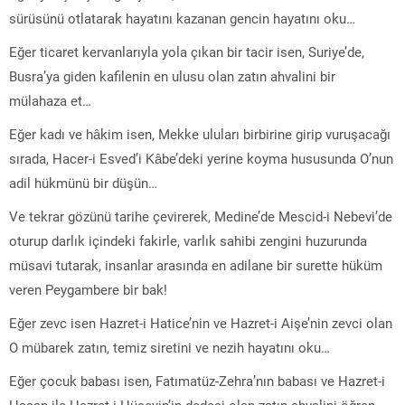
sürüsünü otlatarak hayatını kazanan gencin hayatını oku…
Eğer ticaret kervanlarıyla yola çıkan bir tacir isen, Suriye’de,
Busra’ya giden kafilenin en ulusu olan zatın ahvalini bir
mülahaza et…
Eğer kadı ve hâkim isen, Mekke uluları birbirine girip vuruşacağı
sırada, Hacer-i Esved’i Kâbe’deki yerine koyma hususunda O’nun
adil hükmünü bir düşün…
Ve tekrar gözünü tarihe çevirerek, Medine’de Mescid-i Nebevi’de
oturup darlık içindeki fakirle, varlık sahibi zengini huzurunda
müsavi tutarak, insanlar arasında en adilane bir surette hüküm
veren Peygambere bir bak!
Eğer zevc isen Hazret-i Hatice’nin ve Hazret-i Aişe’nin zevci olan
O mübarek zatın, temiz siretini ve nezih hayatını oku…
Eğer çocuk babası isen, Fatımatüz-Zehra’nın babası ve Hazret-i
Hasan ile Hazret-i Hüseyin’in dedesi olan zatın ahvalini öğren…