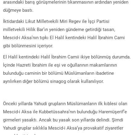
arasındaki barış görüşmelerinin tıkanmasının ardından yeniden
düğmeye bastı.
İktidardaki Likut Milletvekili Miri Regev ile İşçi Partisi
milletvekili Hilik Bar’ın yeniden gündeme getirdiği tasarı,
Mescid-i Aksa’nın tıpkı El Halil kentindeki Halil İbrahim Cami
gibi bölünmesini içeriyor.
El Halil kentindeki Halil İbrahim Camii ikiye bölünmüş durumda.
İçinde Hazreti İbrahim ile eşi ve oğullarının makamlarının
bulunduğu caminin bir bölümü Müslümanların ibadetine
ayrılırken diğer bölümü sinagog olarak kullanılıyor.
Önceki yıllarda Yahudi grupların Müslümanların ilk kıblesi olan
Mescid-i Aksa ile Kubbetüssahra’nın bulunduğu Haremüşerif’e
girmeleri yasaktı. Ancak bu yasak son yıllarda delindi. Şimdi
Yahudi gruplar sıklıkla Mescid-i Aksa’ya provakatif ziyaretler