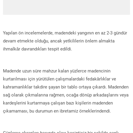
Yapılan ön incelemelerde, madendeki yangının en az 2-3 gündür
devam etmekte olduğu, ancak yetkililerin önlem almakta
ihmalkâr davrandıkları tespit edildi.
Madende uzun süre mahzur kalan yüzlerce madencinin
kurtarılması için yürütülen çalışmalardaki fedakârlıklar ve
kahramanlıklar takdire şayan bir tablo ortaya çıkardı. Madenden
sağ olarak çıkmalarına rağmen, ocağa dönüp arkadaşlarını veya
kardeşlerini kurtarmaya çalışan bazı kişilerin madenden
çıkamaması, bu durumun en ibretamiz örneklerindendi.
Günlerce ekranları başında olayı kesintisiz bir şekilde canlı