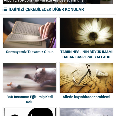
AİLE VE TOPLUM / İhtiyarlıkta Aile Desteğinin Önemi
T
İLGİNİZİ ÇEKEBİLECEK DİĞER KONULAR
Sermayemiz Takvamız Olsun
TABİİN NESLİNİN BÜYÜK İMAMI
HASAN BASRİ RADIYALLAHU
ANH
Batı İnsanının Eğitilmiş Kedi
Ailede kayınbirader problemi
Rolü