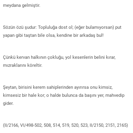
meydana gelmiştir.
Sözün özü şudur: Topluluğa dost ol; (eğer bulamıyorsan) put
yapan gibi taştan bile olsa, kendine bir arkadaş bul!
Çünkü kervan halkının çokluğu, yol kesenlerin belini kırar,
mızraklarını köreltir.
Şeytan, birisini kerem sahiplerinden ayırırsa onu kimsiz,
kimsesiz bir hale kor; o halde bulunca da başını yer, mahvedip
gider.
(II/2166, VI/498-502, 508, 514, 519, 520, 523, II/2150, 2151, 2165)