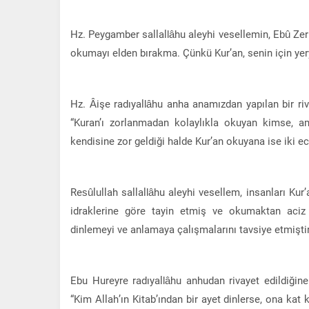
Hz. Peygamber sallallâhu aleyhi vesellemin, Ebû Zerr
okumayı elden bırakma. Çünkü Kur’an, senin için yery
Hz. Âişe radıyallâhu anha anamızdan yapılan bir riv
“Kuran’ı zorlanmadan kolaylıkla okuyan kimse, am
kendisine zor geldiği halde Kur’an okuyana ise iki eci
Resûlullah sallallâhu aleyhi vesellem, insanları Kur
idraklerine göre tayin etmiş ve okumaktan aciz
dinlemeyi ve anlamaya çalışmalarını tavsiye etmiştir
Ebu Hureyre radıyallâhu anhudan rivayet edildiğine
“Kim Allah’ın Kitab’ından bir ayet dinlerse, ona kat