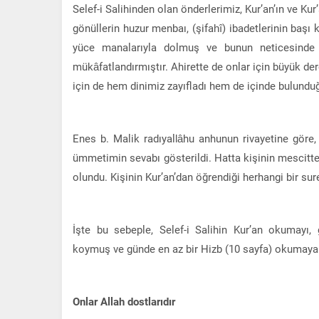
Selef-i Salihinden olan önderlerimiz, Kur’an’ın ve Kur’
gönüllerin huzur menbaı, (şifahî) ibadetlerinin başı 
yüce manalarıyla dolmuş ve bunun neticesinde Al
mükâfatlandırmıştır. Ahirette de onlar için büyük dere
için de hem dinimiz zayıfladı hem de içinde bulund
Enes b. Malik radıyallâhu anhunun rivayetine göre,
ümmetimin sevabı gösterildi. Hatta kişinin mescitte
olundu. Kişinin Kur’an’dan öğrendiği herhangi bir s
İşte bu sebeple, Selef-i Salihin Kur’an okumayı, g
koymuş ve günde en az bir Hizb (10 sayfa) okumaya g
Onlar Allah dostlarıdır