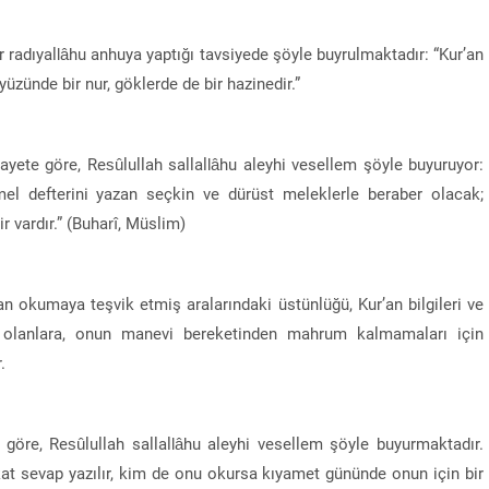
 radıyallâhu anhuya yaptığı tavsiyede şöyle buyrulmaktadır: “Kur’an
üzünde bir nur, göklerde de bir hazinedir.”
ayete göre, Resûlullah sallallâhu aleyhi vesellem şöyle buyuruyor:
el defterini yazan seçkin ve dürüst meleklerle beraber olacak;
r vardır.” (Buharî, Müslim)
’an okumaya teşvik etmiş aralarındaki üstünlüğü, Kur’an bilgileri ve
 olanlara, onun manevi bereketinden mahrum kalmamaları için
.
 göre, Resûlullah sallallâhu aleyhi vesellem şöyle buyurmaktadır.
 kat sevap yazılır, kim de onu okursa kıyamet gününde onun için bir