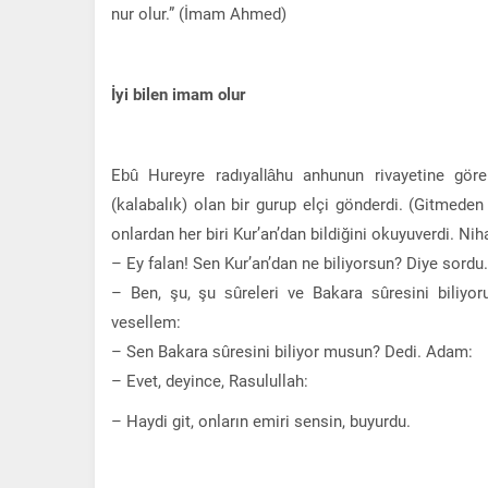
nur olur.” (İmam Ahmed)
İyi bilen imam olur
Ebû Hureyre radıyallâhu anhunun rivayetine göre: 
(kalabalık) olan bir gurup elçi gönderdi. (Gitmeden
onlardan her biri Kur’an’dan bildiğini okuyuverdi. Nih
– Ey falan! Sen Kur’an’dan ne biliyorsun? Diye sord
– Ben, şu, şu sûreleri ve Bakara sûresini biliyor
vesellem:
– Sen Bakara sûresini biliyor musun? Dedi. Adam:
– Evet, deyince, Rasulullah:
– Haydi git, onların emiri sensin, buyurdu.