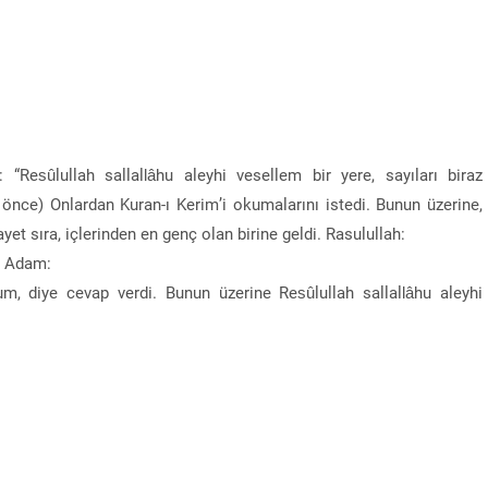
“Resûlullah sallallâhu aleyhi vesellem bir yere, sayıları biraz
 önce) Onlardan Kuran-ı Kerim’i okumalarını istedi. Bunun üzerine,
ayet sıra, içlerinden en genç olan birine geldi. Rasulullah:
u. Adam:
um, diye cevap verdi. Bunun üzerine Resûlullah sallallâhu aleyhi