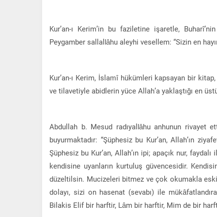
Kur’an-ı Kerim’in bu faziletine işaretle, Buharî’
Peygamber sallallâhu aleyhi vesellem: “Sizin en hayır
Kur’an-ı Kerim, İslamî hükümleri kapsayan bir kitap
ve tilavetiyle abidlerin yüce Allah’a yaklaştığı en üstü
Abdullah b. Mesud radıyallâhu anhunun rivayet ett
buyurmaktadır: “Şüphesiz bu Kur’an, Allah’ın ziyafe
Şüphesiz bu Kur’an, Allah’ın ipi; apaçık nur, faydalı
kendisine uyanların kurtuluş güvencesidir. Kendis
düzeltilsin. Mucizeleri bitmez ve çok okumakla esk
dolayı, sizi on hasenat (sevabı) ile mükâfatlandıra
Bilakis Elif bir harftir, Lâm bir harftir, Mim de bir harf