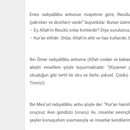
Enes radıyallâhu anhunun rivayetine göre, Resûlul
(yakınları ve dostları) vardır” buyurdular. Bunun üzeri
– Ey Allah’ın Resûlü onlar kimlerdir? Diye sorulunc
– Kur’an ehlidir. Onlar, Allah’ın ehli ve has kullarıdır,
İbn Ömer radıyallâhu anhuma (Allah ondan ve babasınd
aleyhi vesellem şöyle buyurmaktadır: “(Kıyamet g
okuduğun gibi tertil ile oku ve ilerle, yüksel. Çün
Tirmîzî)
İbn Mes’ud radıyallâhu anhu şöyle der: “Kur’an hamili
oruçsuz iken gündüzü (orucu) ile, insanlar sevinçl
şeyler konuşurken susmasıyla ve insanlar kendilerini