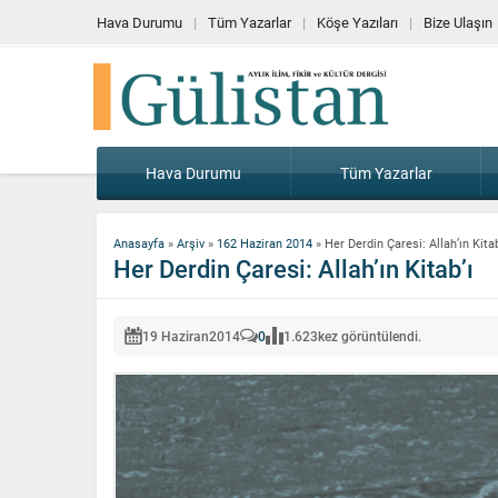
Hava Durumu
Tüm Yazarlar
Köşe Yazıları
Bize Ulaşın
Hava Durumu
Tüm Yazarlar
Anasayfa
»
Arşiv
»
162 Haziran 2014
»
Her Derdin Çaresi: Allah’ın Kitab
Her Derdin Çaresi: Allah’ın Kitab’ı
19 Haziran
2014
0
1.623
kez görüntülendi.