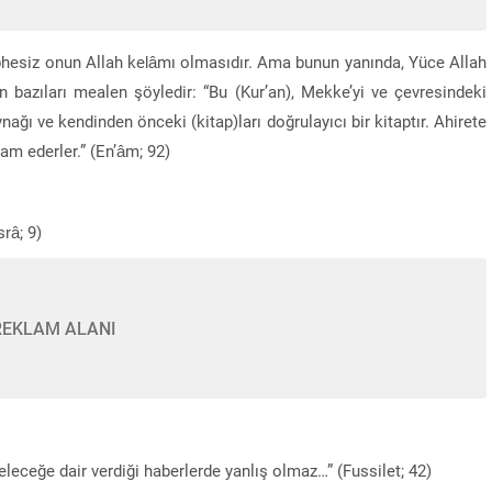
şüphesiz onun Allah kelâmı olmasıdır. Ama bunun yanında, Yüce Allah
n bazıları mealen şöyledir: “Bu (Kur’an), Mekke’yi ve çevresindeki
nağı ve kendinden önceki (kitap)ları doğrulayıcı bir kitaptır. Ahirete
am ederler.” (En’âm; 92)
srâ; 9)
REKLAM ALANI
geleceğe dair verdiği haberlerde yanlış olmaz…” (Fussilet; 42)