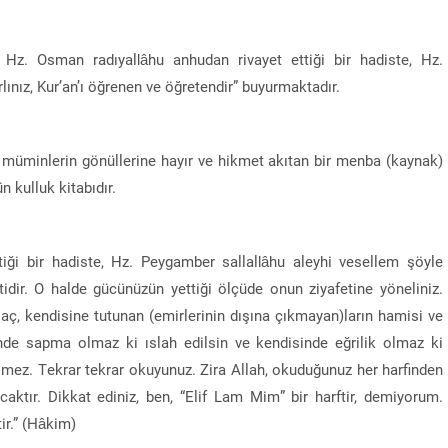
nin Hz. Osman radıyallâhu anhudan rivayet ettiği bir hadiste, Hz.
lınız, Kur’an’ı öğrenen ve öğretendir” buyurmaktadır.
, müminlerin gönüllerine hayır ve hikmet akıtan bir menba (kaynak)
n kulluk kitabıdır.
iği bir hadiste, Hz. Peygamber sallallâhu aleyhi vesellem şöyle
tidir. O halde gücünüzün yettiği ölçüde onun ziyafetine yöneliniz.
 ilaç, kendisine tutunan (emirlerinin dışına çıkmayan)ların hamisi ve
inde sapma olmaz ki ıslah edilsin ve kendisinde eğrilik olmaz ki
imez. Tekrar tekrar okuyunuz. Zira Allah, okuduğunuz her harfinden
caktır. Dikkat ediniz, ben, “Elif Lam Mim” bir harftir, demiyorum.
tir.” (Hâkim)