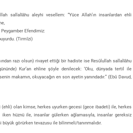
lah sallallâhu aleyhi vesellem: “Yüce Allah’ın insanlardan ehli
ne,
a, Peygamber Efendimiz:
 buyurdu. (Tirmîzi)
an razı olsun) rivayet ettiği bir hadiste ise Resûlullah sallallâhu
ününde) Kur’an ehline şöyle denilecek: ‘Oku, dünyada tertil ile
kü senin makamın, okuyacağın en son ayetin yanındadır.” (Ebû Davud,
 (ehli) olan kimse, herkes uyurken gecesi (gece ibadeti) ile, herkes
i iken hüznü ile, insanlar gülerken ağlamasıyla, insanlar gereksiz
 büyük görürken tevazusu ile bilinmeli/tanınmalıdır.