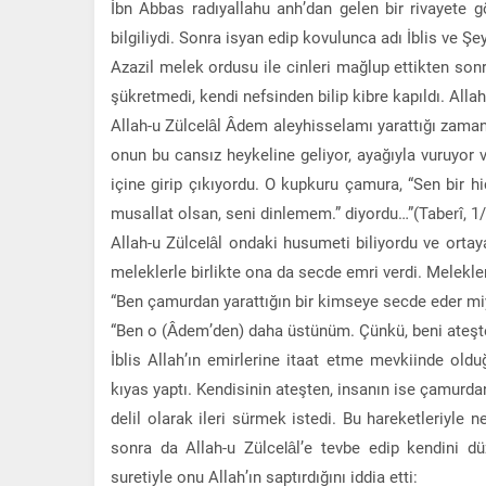
İbn Abbas radıyallahu anh’dan gelen bir rivayete gö
bilgiliydi. Sonra isyan edip kovulunca adı İblis ve Şe
Azazil melek ordusu ile cinleri mağlup ettikten sonr
şükretmedi, kendi nefsinden bilip kibre kapıldı. Allah
Allah-u Zülcelâl Âdem aleyhisselamı yarattığı zaman
onun bu cansız heykeline geliyor, ayağıyla vuruyor ve
içine girip çıkıyordu. O kupkuru çamura, “Sen bir
musallat olsan, seni dinlemem.” diyordu…”(Taberî, 1
Allah-u Zülcelâl ondaki husumeti biliyordu ve ort
meleklerle birlikte ona da secde emri verdi. Melekle
“Ben çamurdan yarattığın bir kimseye secde eder miyi
“Ben o (Âdem’den) daha üstünüm. Çünkü, beni ateşten 
İblis Allah’ın emirlerine itaat etme mevkiinde ol
kıyas yaptı. Kendisinin ateşten, insanın ise çamurdan
delil olarak ileri sürmek istedi. Bu hareketleriyle 
sonra da Allah-u Zülcelâl’e tevbe edip kendini d
suretiyle onu Allah’ın saptırdığını iddia etti: