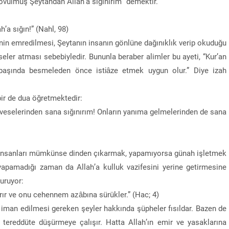
kovulmuş Şeytandan Allah’a sığınırım” demektir.
a sığın!” (Nahl, 98)
nin emredilmesi, Şeytanın insanın gönlüne dağınıklık verip okuduğu
eler atması sebebiyledir. Bununla beraber alimler bu ayeti, “Kur’an
 başında besmeleden önce istiâze etmek uygun olur.” Diye izah
ir de dua öğretmektedir:
sveselerinden sana sığınırım! Onların yanıma gelmelerinden de sana
i, insanları mümkünse dinden çıkarmak, yapamıyorsa günah işletmek
apamadığı zaman da Allah’a kulluk vazifesini yerine getirmesine
uruyor:
rır ve onu cehennem azâbına sürükler.” (Hac; 4)
a iman edilmesi gereken şeyler hakkında şüpheler fısıldar. Bazen de
tereddüte düşürmeye çalışır. Hatta Allah’ın emir ve yasaklarına