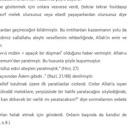
ine göstermek için onlara vesvese verdi, (tekrar tekrar fısıldayıp
ı sırf melek olursunuz veya ebedî yaşayanlardan olursunuz diye
lardan geçireceğini bildirmiştir. Bu imtihanları kazanmanın yolu da
iz sallallahu aleyhi vesellemin rehberliğinde, Allah’ın emir ve
r.
üvv-ü mübin = apaçık bir düşman” olduğunu haber vermiştir. Allah-u
ı semum’dan yaratmıştı. Bu hususta şöyle buyurmuştur:
üfuz edici ateşten yaratmıştık.” (Hicr, 27)
 açısından Âdem gibidir…” (Razî, 21/88) denilmiştir.
lef tutulmak üzere ilk yaratılanlar cinlerdi. Cinler Allah’a isyan
 Zülcelâl meleklere, yeryüzünde bir halife yaratacağını söylediğinde,
p, kan dökecek bir varlık mı yaratacaksın?” diye sormalarının sebebi
rları helak etmek için gönderdi. Onların başında da kendisi de
 s.8.)