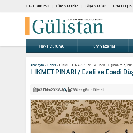
Hava Durumu
Tüm Yazarlar
Köşe Yazıları
Bize Ulaşın
Hava Durumu
Tüm Yazarlar
Anasayfa
»
Genel
»
HİKMET PINARI / Ezeli ve Ebedi Düşmanımız, İblis
HİKMET PINARI / Ezeli ve Ebedi Düş
03 Ekim
2023
0
788
kez görüntülendi.