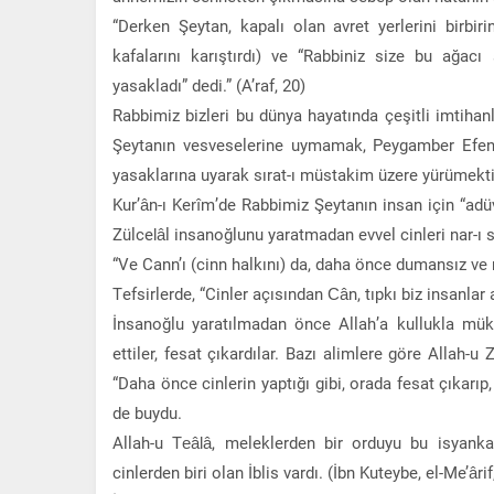
“Derken Şeytan, kapalı olan avret yerlerini birbir
kafalarını karıştırdı) ve “Rabbiniz size bu ağac
yasakladı” dedi.” (A’raf, 20)
Rabbimiz bizleri bu dünya hayatında çeşitli imtihan
Şeytanın vesveselerine uymamak, Peygamber Efendim
yasaklarına uyarak sırat-ı müstakim üzere yürümekti
Kur’ân-ı Kerîm’de Rabbimiz Şeytanın insan için “ad
Zülcelâl insanoğlunu yaratmadan evvel cinleri nar-
“Ve Cann’ı (cinn halkını) da, daha önce dumansız ve n
Tefsirlerde, “Cinler açısından Cân, tıpkı biz insanlar
İnsanoğlu yaratılmadan önce Allah’a kullukla mükel
ettiler, fesat çıkardılar. Bazı alimlere göre Allah-u
“Daha önce cinlerin yaptığı gibi, orada fesat çıkarı
de buydu.
Allah-u Teâlâ, meleklerden bir orduyu bu isyanka
cinlerden biri olan İblis vardı. (İbn Kuteybe, el-Me’ârif,