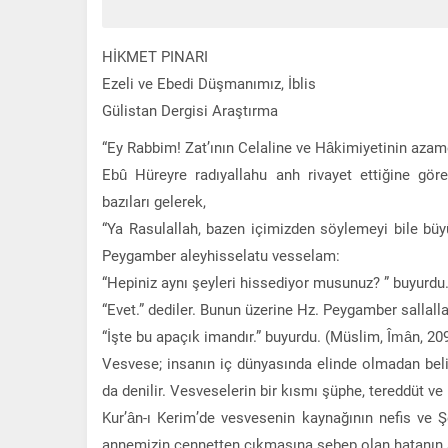
HİKMET PINARI
Ezeli ve Ebedi Düşmanımız, İblis
Gülistan Dergisi Araştırma
“Ey Rabbim! Zat’ının Celaline ve Hâkimiyetinin azam
Ebû Hüreyre radıyallahu anh rivayet ettiğine gör
bazıları gelerek,
“Ya Rasulallah, bazen içimizden söylemeyi bile büyü
Peygamber aleyhisselatu vesselam:
“Hepiniz aynı şeyleri hissediyor musunuz? ” buyurdu
“Evet.” dediler. Bunun üzerine Hz. Peygamber sallall
“İşte bu apaçık imandır.” buyurdu. (Müslim, Îmân, 20
Vesvese; insanın iç dünyasında elinde olmadan bel
da denilir. Vesveselerin bir kısmı şüphe, tereddüt ve
Kur’ân-ı Kerim’de vesvesenin kaynağının nefis ve 
annemizin cennetten çıkmasına sebep olan hatanın s