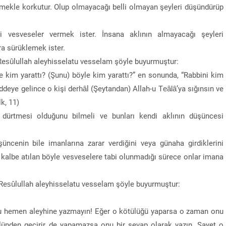
şmekle korkutur. Olup olmayacağı belli olmayan şeyleri düşündürüp
 vesveseler vermek ister. İnsana aklının almayacağı şeyleri
a sürüklemek ister.
, Resûlullah aleyhisselatu vesselam şöyle buyurmuştur:
le kim yarattı? (Şunu) böyle kim yarattı?” en sonunda, “Rabbini kim
raddeye gelince o kişi derhâl (Şeytandan) Allah-u Teâlâ’ya sığınsın ve
k, 11)
 dürtmesi olduğunu bilmeli ve bunları kendi aklının düşüncesi
ncenin bile imanlarına zarar verdiğini veya günaha girdiklerini
i kalbe atılan böyle vesveselere tabi olunmadığı sürece onlar imana
, Resûlullah aleyhisselatu vesselam şöyle buyurmuştur:
nu hemen aleyhine yazmayın! Eğer o kötülüğü yaparsa o zaman onu
nlünden geçirir de yapamazsa onu bir sevap olarak yazın. Şayet o