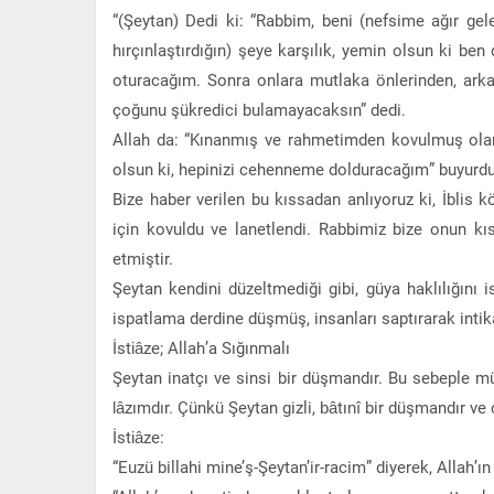
“(Şeytan) Dedi ki: “Rabbim, beni (nefsime ağır gel
hırçınlaştırdığın) şeye karşılık, yemin olsun ki be
oturacağım. Sonra onlara mutlaka önlerinden, arka
çoğunu şükredici bulamayacaksın” dedi.
Allah da: “Kınanmış ve rahmetimden kovulmuş olar
olsun ki, hepinizi cehenneme dolduracağım” buyurdu.
Bize haber verilen bu kıssadan anlıyoruz ki, İblis k
için kovuldu ve lanetlendi. Rabbimiz bize onun kıs
etmiştir.
Şeytan kendini düzeltmediği gibi, güya haklılığını
ispatlama derdine düşmüş, insanları saptırarak intik
İstiâze; Allah’a Sığınmalı
Şeytan inatçı ve sinsi bir düşmandır. Bu sebeple mü
lâzımdır. Çünkü Şeytan gizli, bâtınî bir düşmandır ve
İstiâze:
“Euzü billahi mine’ş-Şeytan’ir-racim” diyerek, Allah’