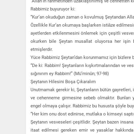
“Allah’ın rahmetinden uzaklaştırılmış ve cennetten 
Rabbimiz buyuruyor ki:
“Kur’an okuduğun zaman o kovulmuş Şeytandan Allah’
Özellikle Kur’an okumaya başlarken istiâze edilmesi
ayetlerden etkilenmesini önlemek için çeşitli vesves
okurken bile Şeytan musallat oluyorsa her işin
etmişlerdir.
Yüce Rabbimiz Şeytan’dan korunmamız için bizlere b
“De ki: Rabbim! Şeytanların kışkırtmalarından ve ve
sığınırım ey Rabbim!” (Mü’minûn; 97-98)
Şeytanın Hilesini Boşa Çıkaralım
Unutmamak gerekir ki, Şeytanların bütün gayretler
ve cehenneme girmesine sebeb olmaktır. Bunları y
engel olmaya çalışır. Rabbimiz bu hususta şöyle buy
“Her kim onu dost edinirse, mutlaka o kimseyi saptı
Şeytanın vesveseleri çeşitlidir. Şeytan bazen insan
itaat edilmesi gereken emir ve yasaklar hakkında 