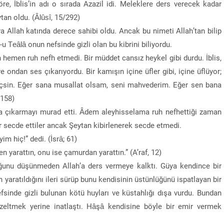
re, İblis’in adı o sırada Azazil idi. Meleklere ders verecek kadar
ytan oldu. (Âlûsî, 15/292)
a Allah katında derece sahibi oldu. Ancak bu nimeti Allah’tan bilip
-u Teâlâ onun nefsinde gizli olan bu kibrini biliyordu.
 hemen ruh nefh etmedi. Bir müddet cansız heykel gibi durdu. İblis,
 ondan ses çıkarıyordu. Bir kamışın içine üfler gibi, içine üflüyor;
 hiçsin. Eğer sana musallat olsam, seni mahvederim. Eğer sen bana
/158)
aya çıkarmayı murad etti. Âdem aleyhisselama ruh nefhettiği zaman
r secde ettiler ancak Şeytan kibirlenerek secde etmedi.
m hiç!” dedi. (İsrâ; 61)
yarattın, onu ise çamurdan yarattın.” (A’raf, 12)
duğunu düşünmeden Allah’a ders vermeye kalktı. Güya kendince bir
 yaratıldığını ileri sürüp bunu kendisinin üstünlüğünü ispatlayan bir
nefsinde gizli bulunan kötü huyları ve küstahlığı dışa vurdu. Bundan
üzeltmek yerine inatlaştı. Hâşâ kendisine böyle bir emir vermek