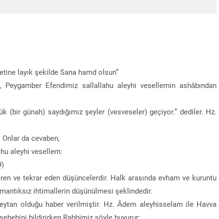
etine layık şekilde Sana hamd olsun”
e, Peygamber Efendimiz sallallahu aleyhi vesellemin ashâbından
k (bir günah) saydığımız şeyler (vesveseler) geçiyor.” dediler. Hz.
. Onlar da cevaben,
ahu aleyhi vesellem:
9)
iren ve tekrar eden düşüncelerdir. Halk arasında evham ve kuruntu
 mantıksız ihtimallerin düşünülmesi şeklindedir.
Şeytan olduğu haber verilmiştir. Hz. Âdem aleyhisselam ile Havva
ebebini bildirirken Rabbimiz şöyle buyurur: