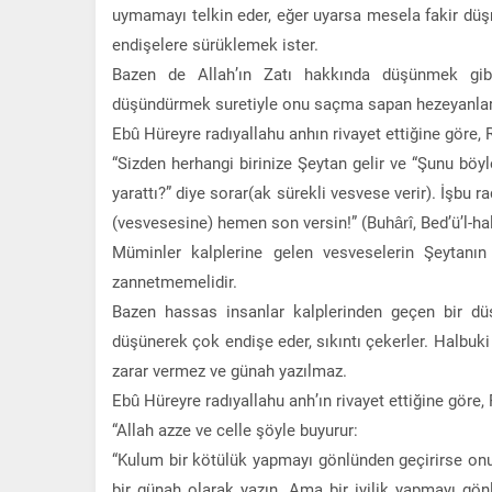
uymamayı telkin eder, eğer uyarsa mesela fakir dü
endişelere sürüklemek ister.
Bazen de Allah’ın Zatı hakkında düşünmek gibi
düşündürmek suretiyle onu saçma sapan hezeyanlar
Ebû Hüreyre radıyallahu anhın rivayet ettiğine göre
“Sizden herhangi birinize Şeytan gelir ve “Şunu böy
yarattı?” diye sorar(ak sürekli vesvese verir). İşbu 
(vesvesesine) hemen son versin!” (Buhârî, Bed’ü’l-hal
Müminler kalplerine gelen vesveselerin Şeytanın
zannetmemelidir.
Bazen hassas insanlar kalplerinden geçen bir düşü
düşünerek çok endişe eder, sıkıntı çekerler. Halbuk
zarar vermez ve günah yazılmaz.
Ebû Hüreyre radıyallahu anh’ın rivayet ettiğine göre
“Allah azze ve celle şöyle buyurur:
“Kulum bir kötülük yapmayı gönlünden geçirirse o
bir günah olarak yazın. Ama bir iyilik yapmayı gö