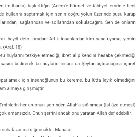
en imtihanla) kışkırttığın (Adem’e hürmet ve tâbiiyet emrinle beni
n de kullarını saptırmak için senin doğru yolun üzerinde pusu kurup
larından, sağlarından ve sollarından sokulacağım. Sen de onların
ak haydi defol oradan! Artık insanlardan kim sana uyarsa, yemin
 (Araf, 18)
ötü huylarını tezkiye etmediği, ibret alıp kendini hesaba çekmediği
sasını bildirerek bu huyların insanı da Şeytanlaştıracağına işaret
 ispatlamak için insanoğlunun bu kereme, bu lütfa layık olmadığını
am almaya girişmiştir.
’minlerin her an onun şerrinden Allah’a sığınması (istiâze etmesi)
 çok amansızdır. Onun şerrini ancak onu yaratan Allah def edebilir.
ın muhafazasına sığınmaktır. Manası: